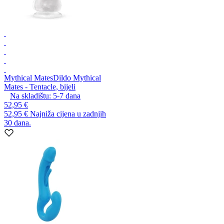
Mythical Mates
Dildo Mythical
Mates - Tentacle, bijeli
Na skladištu:
5-7
dana
52,95 €
52,95 €
Najniža cijena u zadnjih
30 dana.