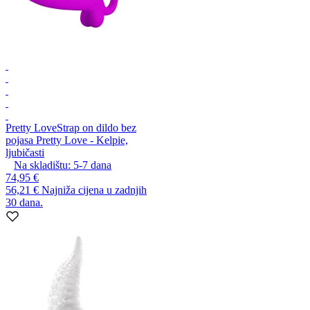
Pretty Love
Strap on dildo bez
pojasa Pretty Love - Kelpie,
ljubičasti
Na skladištu:
5-7
dana
74,95 €
56,21 €
Najniža cijena u zadnjih
30 dana.