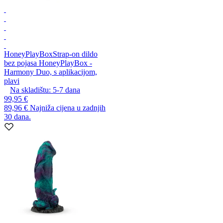
HoneyPlayBox
Strap-on dildo
bez pojasa HoneyPlayBox -
Harmony Duo, s aplikacijom,
plavi
Na skladištu:
5-7
dana
99,95 €
89,96 €
Najniža cijena u zadnjih
30 dana.