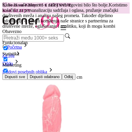
Kako bi vaše iskustvo u našoj web trgovini bilo što bolje.
Koristimo
😽
Svakom Klitty: 15 € JEFTINIJE
kolačiće za personalizaciju sadržaja i oglasa, pružanje značajki
Kod: KLITTY →
društvenih mreža i analizu našeg prometa. Također dijelimo
informacije o vašem korištenju naše stranice s partnerima za
društvene mreže, oglašavanje i analitiku, koji ih mogu kombi
Obavezno
Funkcionalan
Početna
Statistika
Za nju
Dildo
Marketing
Dildovi posebnih oblika
Dildo Brandon koji svijetli u mraku, 19 cm
Dopusti sve
Dopusti odabrano
Odbij