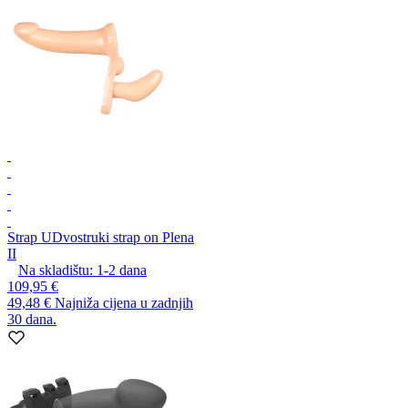
Strap U
Dvostruki strap on Plena
II
Na skladištu:
1-2
dana
109,95 €
49,48 €
Najniža cijena u zadnjih
30 dana.