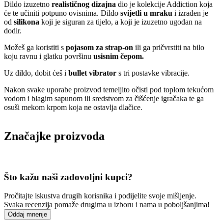
Dildo izuzetno
realističnog dizajna
dio je kolekcije Addiction koja
će te učiniti potpuno ovisnima. Dildo
svijetli u mraku
i izrađen je
od
silikona
koji je siguran za tijelo, a koji je izuzetno ugodan na
dodir.
Možeš ga koristiti s
pojasom za strap-on
ili ga pričvrstiti na bilo
koju ravnu i glatku površinu
usisnim čepom.
Uz dildo, dobit ćeš i
bullet vibrator
s tri postavke vibracije.
Nakon svake uporabe proizvod temeljito očisti pod toplom tekućom
vodom i blagim sapunom ili sredstvom za čišćenje igračaka te ga
osuši mekom krpom koja ne ostavlja dlačice.
Značajke proizvoda
Što kažu naši zadovoljni kupci?
Pročitajte iskustva drugih korisnika i podijelite svoje mišljenje.
Svaka recenzija pomaže drugima u izboru i nama u poboljšanjima!
Oddaj mnenje