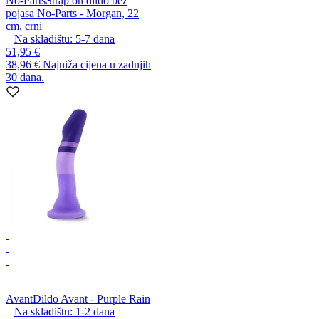
No-Parts
Strap on dildo bez
pojasa No-Parts - Morgan, 22
cm, crni
Na skladištu:
5-7
dana
51,95 €
38,96 €
Najniža cijena u zadnjih
30 dana.
Avant
Dildo Avant - Purple Rain
Na skladištu:
1-2
dana