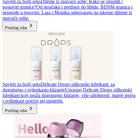
Savjeti za bolji seks
Dileme iz spavaće sobe: Kako se opustiti i
postaviti granice?
Od igračaka i predigre do libida, BDSM granica i
neugode u trgovini. Lara i Monika odgovaraju na iskrene dileme iz
spavaće sobe.
Pročitaj više
Savjeti za bolji seks
Delicate Drops silikonski lubrikant: za
dugotrajno i svilenkasto klizanje
Upoznaj Delicate Drops silikonski
lubrikant koji pruža dugotrajno klizanje, više udobnosti, manje trenja
i svilenkast osjećaj pri upotrebi.
Pročitaj više