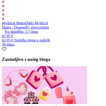
Mythical Mates
Dildo Mythical
Mates - Dragonfly, plavo/zeleni
Na skladištu:
5-7
dana
62,95 €
62,95 €
Najniža cijena u zadnjih
30 dana.
Zanimljivo s našeg bloga