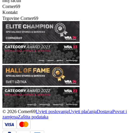
moj račun
Corner69
Kontakt
Trgovine Corner69
© 2026 Corner69
Uvjeti poslovanja
Uvjeti plaćanja
Dostava
Povrat i
zamjena
Zaštita podataka