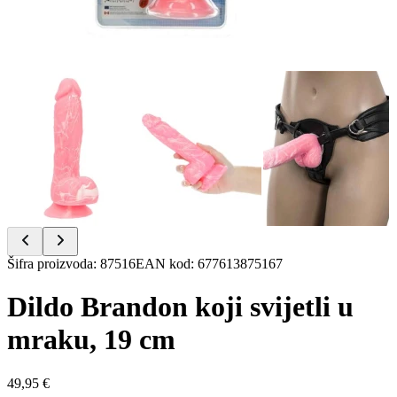
Item
Šifra proizvoda
:
87516
EAN kod
:
677613875167
1
of
Dildo Brandon koji svijetli u
7
mraku, 19 cm
49,95 €