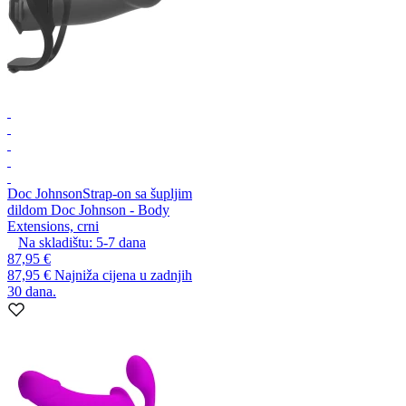
Doc Johnson
Strap-on sa šupljim
dildom Doc Johnson - Body
Extensions, crni
Na skladištu:
5-7
dana
87,95 €
87,95 €
Najniža cijena u zadnjih
30 dana.