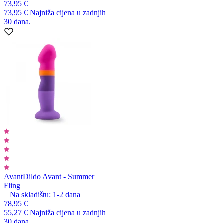
73,95 €
73,95 €
Najniža cijena u zadnjih
30 dana.
Avant
Dildo Avant - Summer
Fling
Na skladištu:
1-2
dana
78,95 €
55,27 €
Najniža cijena u zadnjih
30 dana.