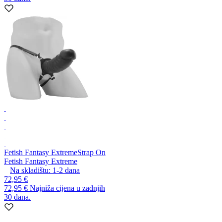
Fetish Fantasy Extreme
Strap On
Fetish Fantasy Extreme
Na skladištu:
1-2
dana
72,95 €
72,95 €
Najniža cijena u zadnjih
30 dana.