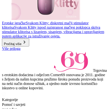
Erotske igračke
Svakom Klitty: diskretni mačji stimulator
klitorisa
Svakom Klitty ispod razigranog mačjeg poklopca skriva
stimulator klitorisa s lizanjem, sisanjem, vibracijama i upravljanjem
putem aplikacije za istraživanje osjeta.
Pročitaj više
Više priloga
Trgovina
s erotskim dodacima i odjećom Corner69 osnovana je 2011. godine
s željom da našim kupcima pružimo široku ponudu proizvoda koji
na neki način donose užitak, a ujedno nude izvrsno korisničko
iskustvo u online kupovini.
Kategorije
Pomoć i savjeti