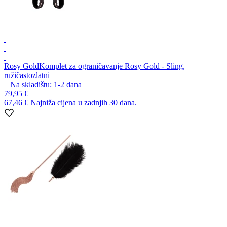
Rosy Gold
Komplet za ograničavanje Rosy Gold - Sling,
ružičastozlatni
Na skladištu:
1-2
dana
79,95 €
67,46 €
Najniža cijena u zadnjih 30 dana.