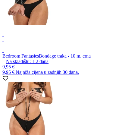
Bedroom Fantasies
Bondage traka - 10 m, crna
Na skladištu:
1-2
dana
9,95 €
9,95 €
Najniža cijena u zadnjih 30 dana.