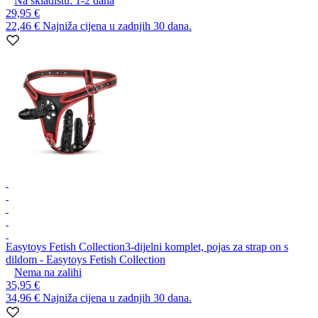
Na skladištu:
1-2
dana
29,95 €
22,46 €
Najniža cijena u zadnjih 30 dana.
Easytoys Fetish Collection
3-dijelni komplet, pojas za strap on s
dildom - Easytoys Fetish Collection
Nema na zalihi
35,95 €
34,96 €
Najniža cijena u zadnjih 30 dana.