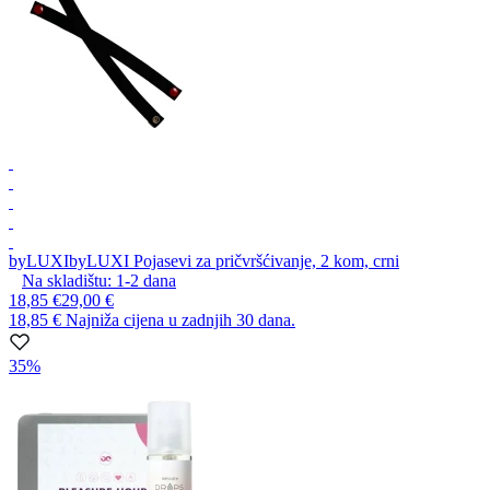
byLUXI
byLUXI Pojasevi za pričvršćivanje, 2 kom, crni
Na skladištu:
1-2
dana
18,85 €
29,00 €
18,85 €
Najniža cijena u zadnjih 30 dana.
35%