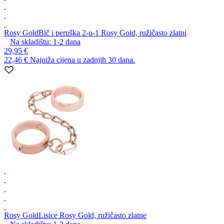
Rosy Gold
Bič i peruška 2-u-1 Rosy Gold, ružičasto zlatni
Na skladištu:
1-2
dana
29,95 €
22,46 €
Najniža cijena u zadnjih 30 dana.
Rosy Gold
Lisice Rosy Gold, ružičasto zlatne