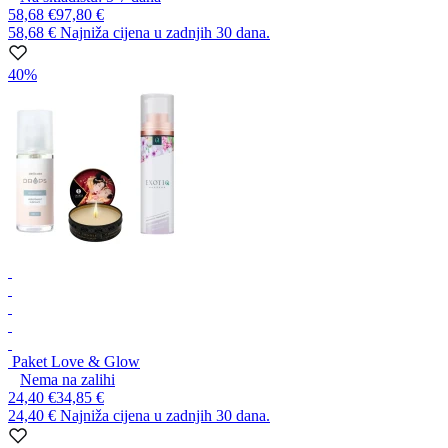
58,68 €
97,80 €
58,68 €
Najniža cijena u zadnjih 30 dana.
40%
Paket Love & Glow
Nema na zalihi
24,40 €
34,85 €
24,40 €
Najniža cijena u zadnjih 30 dana.