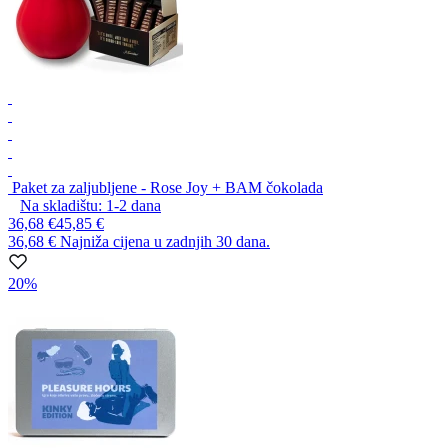
Paket za zaljubljene - Rose Joy + BAM čokolada
Na skladištu:
1-2
dana
36,68 €
45,85 €
36,68 €
Najniža cijena u zadnjih 30 dana.
20%