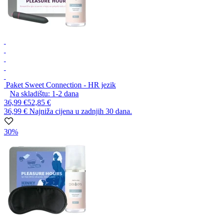
Paket Sweet Connection - HR jezik
Na skladištu:
1-2
dana
36,99 €
52,85 €
36,99 €
Najniža cijena u zadnjih 30 dana.
30%