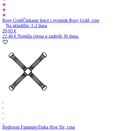
Rosy Gold
Čipkaste lisice i ovratnik Rosy Gold, crne
Na skladištu:
1-2
dana
29,95 €
22,46 €
Najniža cijena u zadnjih 30 dana.
Bedroom Fantasies
Traka Hog Tie, crna