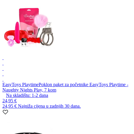
EasyToys Playtime
Poklon paket za početnike EasyToys Playtime -
Naughty Nights Play, 7 kom
Na skladištu:
1-2
dana
24,95 €
24,95 €
Najniža cijena u zadnjih 30 dana.