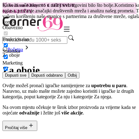
Kako bi vaše iskustvo u našoj web trgovini bilo što bolje.
Koristimo ko
😽
Svakom Klitty: 15 € JEFTINIJE
oglasa, pružanje značajki društvenih mreža i analizu našeg prometa. T
Kod: KLITTY →
vašem korištenju naše stranice s partnerima za društvene mreže, oglaša
kombi
Obavezno
Funkcionalan
Početna
Statistika
Za oboje
Marketing
Za oboje
Dopusti sve
Dopusti odabrano
Odbij
Ovdje možeš pronaći igračke namijenjene za
upotrebu u paru
.
Naravno, uz malo mašte možete zajedno koristiti i igračke iz drugih
kategorija, poput kategorije Za nju i kategorije Za njega.
Na ovom mjestu očekuje te širok izbor proizvoda za vrijeme kada se
osjećate
odvažnije
i želite još
više akcije
.
Pročitaj više