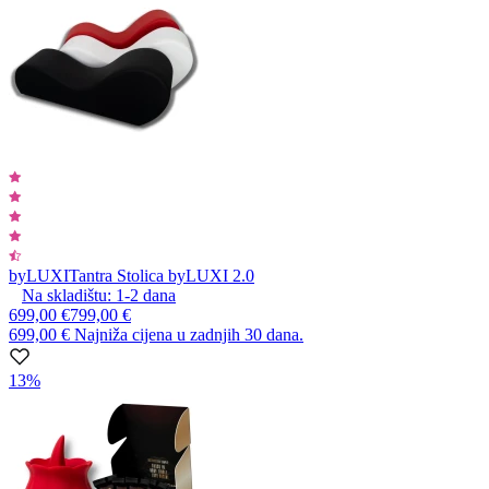
byLUXI
Tantra Stolica byLUXI 2.0
Na skladištu:
1-2
dana
699,00 €
799,00 €
699,00 €
Najniža cijena u zadnjih 30 dana.
13%