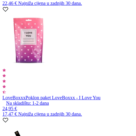
22,46 €
Najniža cijena u zadnjih 30 dana.
LoveBoxxx
Poklon paket LoveBoxxx - I Love You
Na skladištu:
1-2
dana
24,95 €
17,47 €
Najniža cijena u zadnjih 30 dana.