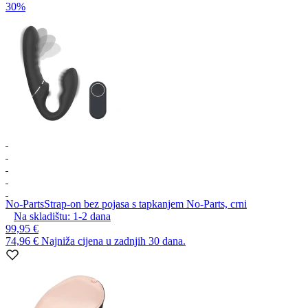
30%
No-Parts
Strap-on bez pojasa s tapkanjem No-Parts, crni
Na skladištu:
1-2
dana
99,95 €
74,96 €
Najniža cijena u zadnjih 30 dana.