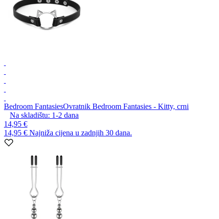
Bedroom Fantasies
Ovratnik Bedroom Fantasies - Kitty, crni
Na skladištu:
1-2
dana
14,95 €
14,95 €
Najniža cijena u zadnjih 30 dana.