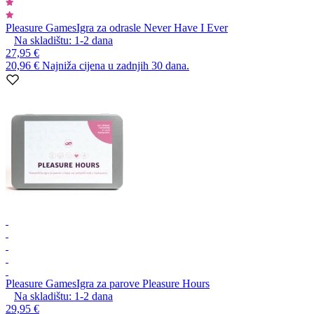
Pleasure Games
Igra za odrasle Never Have I Ever
Na skladištu:
1-2
dana
27,95 €
20,96 €
Najniža cijena u zadnjih 30 dana.
Pleasure Games
Igra za parove Pleasure Hours
Na skladištu:
1-2
dana
29,95 €