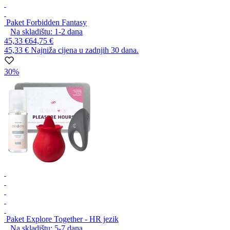
Paket Forbidden Fantasy
Na skladištu:
1-2
dana
45,33 €
64,75 €
45,33 €
Najniža cijena u zadnjih 30 dana.
30%
Paket Explore Together - HR jezik
Na skladištu:
5-7
dana