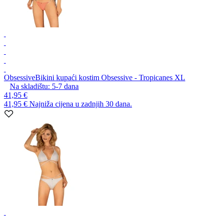
Obsessive
Bikini kupaći kostim Obsessive - Tropicanes XL
Na skladištu:
5-7
dana
41,95 €
41,95 €
Najniža cijena u zadnjih 30 dana.