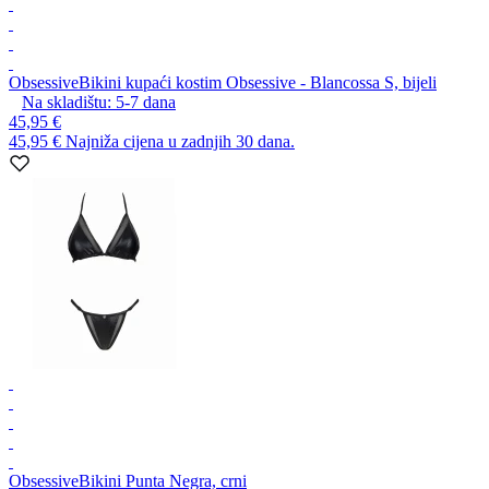
Obsessive
Bikini kupaći kostim Obsessive - Blancossa S, bijeli
Na skladištu:
5-7
dana
45,95 €
45,95 €
Najniža cijena u zadnjih 30 dana.
Obsessive
Bikini Punta Negra, crni