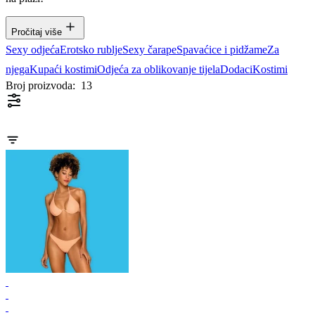
Pročitaj više
Sexy odjeća
Erotsko rublje
Sexy čarape
Spavaćice i pidžame
Za
njega
Kupaći kostimi
Odjeća za oblikovanje tijela
Dodaci
Kostimi
Broj proizvoda:
13