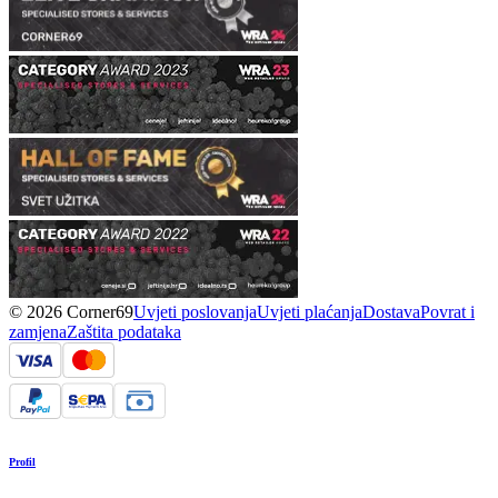
© 2026 Corner69
Uvjeti poslovanja
Uvjeti plaćanja
Dostava
Povrat i
zamjena
Zaštita podataka
Profil