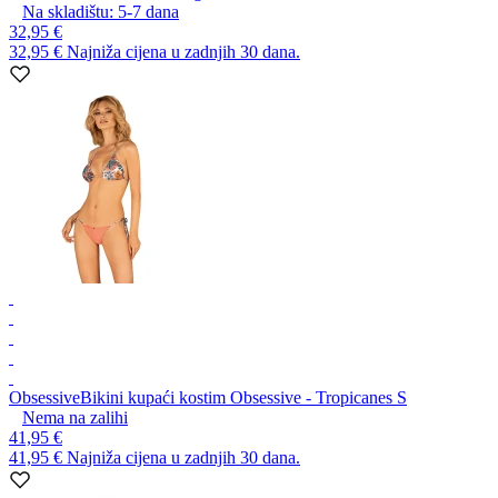
Na skladištu:
5-7
dana
32,95 €
32,95 €
Najniža cijena u zadnjih 30 dana.
Obsessive
Bikini kupaći kostim Obsessive - Tropicanes S
Nema na zalihi
41,95 €
41,95 €
Najniža cijena u zadnjih 30 dana.