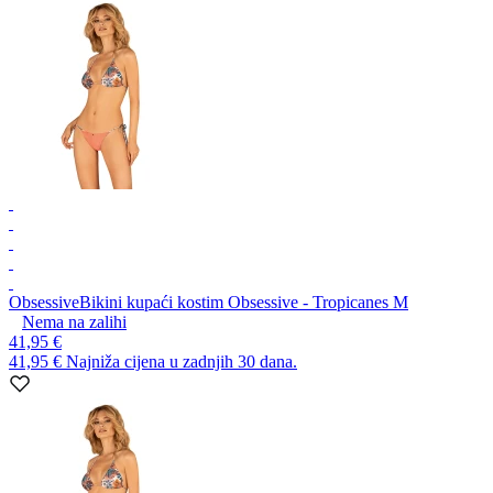
Obsessive
Bikini kupaći kostim Obsessive - Tropicanes M
Nema na zalihi
41,95 €
41,95 €
Najniža cijena u zadnjih 30 dana.