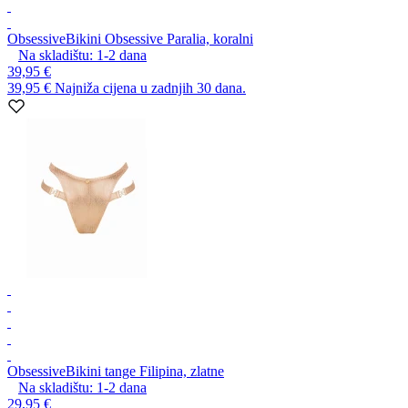
Obsessive
Bikini Obsessive Paralia, koralni
Na skladištu:
1-2
dana
39,95 €
39,95 €
Najniža cijena u zadnjih 30 dana.
Obsessive
Bikini tange Filipina, zlatne
Na skladištu:
1-2
dana
29,95 €