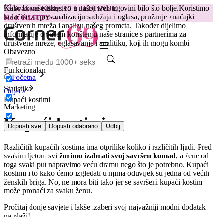
Kako bi vaše iskustvo u našoj web trgovini bilo što bolje.
Koristimo
😽
Svakom Klitty: 15 € JEFTINIJE
kolačiće za personalizaciju sadržaja i oglasa, pružanje značajki
Kod: KLITTY →
društvenih mreža i analizu našeg prometa. Također dijelimo
informacije o vašem korištenju naše stranice s partnerima za
društvene mreže, oglašavanje i analitiku, koji ih mogu kombi
Obavezno
Funkcionalan
Početna
Statistika
Odjeća
Kupaći kostimi
Marketing
Kupaći kostimi
Dopusti sve
Dopusti odabrano
Odbij
Različitih kupaćih kostima ima otprilike koliko i različitih ljudi. Pred
svakim ljetom svi
žurimo izabrati svoj savršen komad
, a žene od
toga svaki put napravimo veću dramu nego što je potrebno. Kupaći
kostimi i to kako ćemo izgledati u njima oduvijek su jedna od većih
ženskih briga. No, ne mora biti tako jer se savršeni kupaći kostim
može pronaći za svaku ženu.
Pročitaj donje savjete i lakše izaberi svoj najvažniji modni dodatak
na plaži!