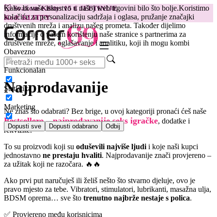
Kako bi vaše iskustvo u našoj web trgovini bilo što bolje.
Koristimo
😽
Svakom Klitty: 15 € JEFTINIJE
kolačiće za personalizaciju sadržaja i oglasa, pružanje značajki
Kod: KLITTY →
društvenih mreža i analizu našeg prometa. Također dijelimo
informacije o vašem korištenju naše stranice s partnerima za
društvene mreže, oglašavanje i analitiku, koji ih mogu kombi
Obavezno
Funkcionalan
Najprodavanije
Statistika
Marketing
Ne znaš što odabrati? Bez brige, u ovoj kategoriji pronaći ćeš naše
Bestsellere – najprodavanije seks igračke
, dodatke i
Dopusti sve
Dopusti odabrano
Odbij
rekvizite.
To su proizvodi koji su
oduševili najviše ljudi
i koje naši kupci
jednostavno
ne prestaju hvaliti
. Najprodavanije znači provjereno –
za užitak koji ne razočara. 🔥🔥
Ako prvi put naručuješ ili želiš nešto što stvarno djeluje, ovo je
pravo mjesto za tebe. Vibratori, stimulatori, lubrikanti, masažna ulja,
BDSM oprema… sve što
trenutno najbrže nestaje s polica
.
✅ Provjereno među korisnicima