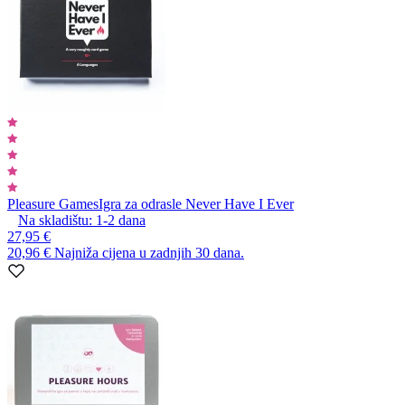
Pleasure Games
Igra za odrasle Never Have I Ever
Na skladištu:
1-2
dana
27,95 €
20,96 €
Najniža cijena u zadnjih 30 dana.