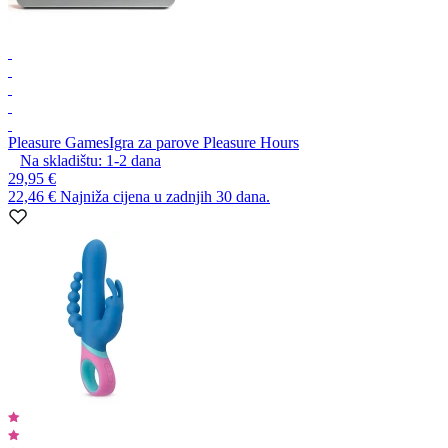
Pleasure Games
Igra za parove Pleasure Hours
Na skladištu:
1-2
dana
29,95 €
22,46 €
Najniža cijena u zadnjih 30 dana.