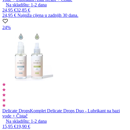
Na skladištu:
1-2
dana
24,95 €
32,85 €
24,95 €
Najniža cijena u zadnjih 30 dana.
24%
Delicate Drops
Komplet Delicate Drops Duo - Lubrikant na bazi
vode + Čistač
Na skladištu:
1-2
dana
15,95 €
19,90 €