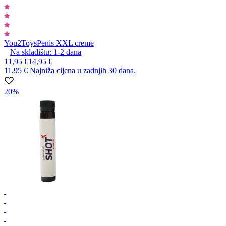
You2Toys
Penis XXL creme
Na skladištu:
1-2
dana
11,95 €
14,95 €
11,95 €
Najniža cijena u zadnjih 30 dana.
20%