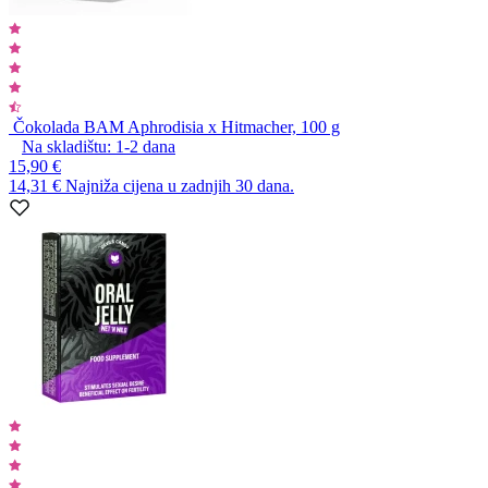
Čokolada BAM Aphrodisia x Hitmacher, 100 g
Na skladištu:
1-2
dana
15,90 €
14,31 €
Najniža cijena u zadnjih 30 dana.