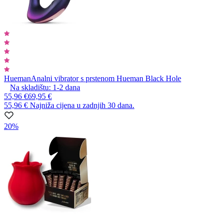
Hueman
Analni vibrator s prstenom Hueman Black Hole
Na skladištu:
1-2
dana
55,96 €
69,95 €
55,96 €
Najniža cijena u zadnjih 30 dana.
20%