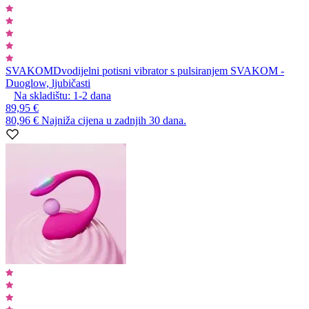
SVAKOM
Dvodijelni potisni vibrator s pulsiranjem SVAKOM -
Duoglow, ljubičasti
Na skladištu:
1-2
dana
89,95 €
80,96 €
Najniža cijena u zadnjih 30 dana.