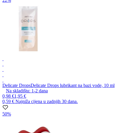
22%
Delicate Drops
Delicate Drops lubrikant na bazi vode, 10 ml
Na skladištu:
1-2
dana
0,98 €
1,95 €
0,59 €
Najniža cijena u zadnjih 30 dana.
50%