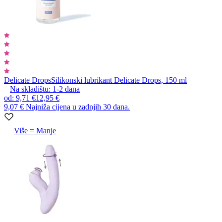
Delicate Drops
Silikonski lubrikant Delicate Drops, 150 ml
Na skladištu:
1-2
dana
od
:
9,71 €
12,95 €
9,07 €
Najniža cijena u zadnjih 30 dana.
Više = Manje