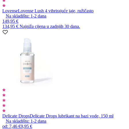
Lovense
Lovense Lush 4 vibrirajuće jaje, ružičasto
Na skladištu:
1-2
dana
149,95 €
134,95 €
Najniža cijena u zadnjih 30 dana.
Delicate Drops
Delicate Drops lubrikant na bazi vode, 150 ml
Na skladištu:
1-2
dana
od
:
7,46 €
9,95 €