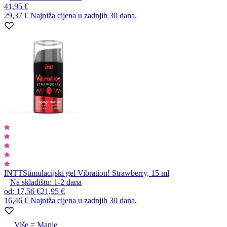
41,95 €
29,37 €
Najniža cijena u zadnjih 30 dana.
INTT
Stimulacijski gel Vibration! Strawberry, 15 ml
Na skladištu:
1-2
dana
od
:
17,56 €
21,95 €
16,46 €
Najniža cijena u zadnjih 30 dana.
Više = Manje