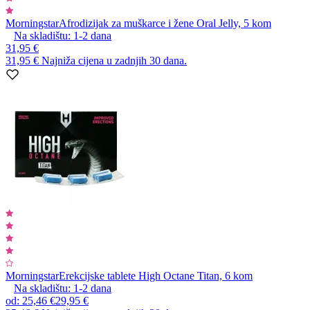
Morningstar
Afrodizijak za muškarce i žene Oral Jelly, 5 kom
Na skladištu:
1-2
dana
31,95 €
31,95 €
Najniža cijena u zadnjih 30 dana.
Morningstar
Erekcijske tablete High Octane Titan, 6 kom
Na skladištu:
1-2
dana
od
:
25,46 €
29,95 €