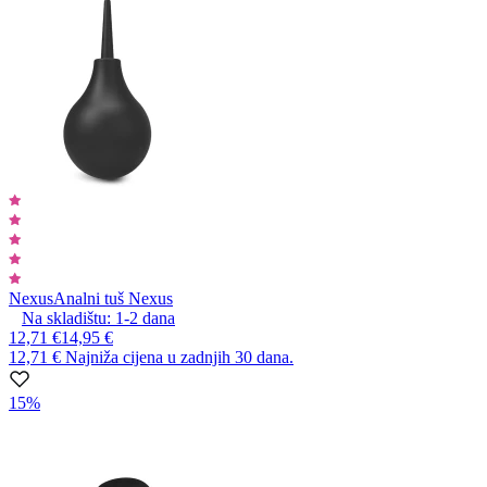
Nexus
Analni tuš Nexus
Na skladištu:
1-2
dana
12,71 €
14,95 €
12,71 €
Najniža cijena u zadnjih 30 dana.
15%