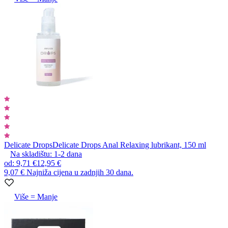
Delicate Drops
Delicate Drops Anal Relaxing lubrikant, 150 ml
Na skladištu:
1-2
dana
od
:
9,71 €
12,95 €
9,07 €
Najniža cijena u zadnjih 30 dana.
Više = Manje