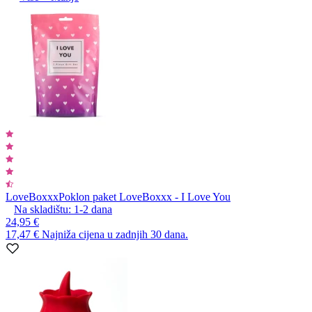
LoveBoxxx
Poklon paket LoveBoxxx - I Love You
Na skladištu:
1-2
dana
24,95 €
17,47 €
Najniža cijena u zadnjih 30 dana.