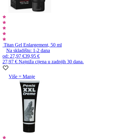
Titan Gel Enlargement, 50 ml
Na skladištu:
1-2
dana
od
:
27,97 €
39,95 €
27,97 €
Najniža cijena u zadnjih 30 dana.
Više = Manje