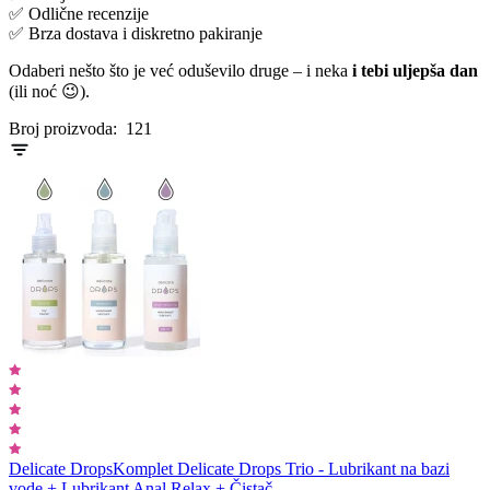
✅ Odlične recenzije
✅ Brza dostava i diskretno pakiranje
Odaberi nešto što je već oduševilo druge – i neka
i tebi uljepša dan
(ili noć 😉).
Broj proizvoda:
121
Delicate Drops
Komplet Delicate Drops Trio - Lubrikant na bazi
vode + Lubrikant Anal Relax + Čistač