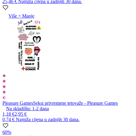
25,46 €
Najniža cijena u zadnjih 30 dana.
Više = Manje
Pleasure Games
Seksi privremene tetovaže - Pleasure Games
Na skladištu:
1-2
dana
1,18 €
2,95 €
0,74 €
Najniža cijena u zadnjih 30 dana.
60%