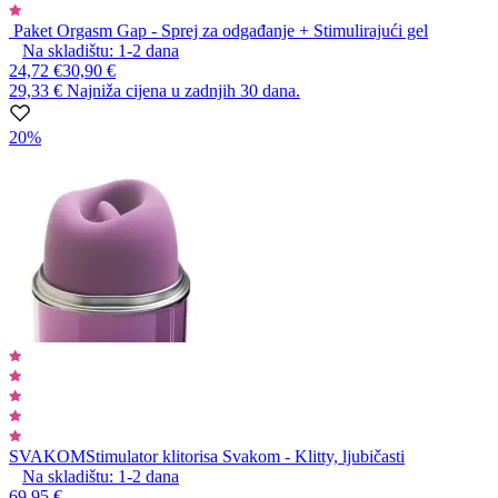
Paket Orgasm Gap - Sprej za odgađanje + Stimulirajući gel
Na skladištu:
1-2
dana
24,72 €
30,90 €
29,33 €
Najniža cijena u zadnjih 30 dana.
20%
SVAKOM
Stimulator klitorisa Svakom - Klitty, ljubičasti
Na skladištu:
1-2
dana
69,95 €