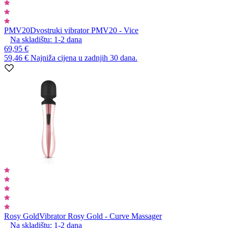
PMV20
Dvostruki vibrator PMV20 - Vice
Na skladištu:
1-2
dana
69,95 €
59,46 €
Najniža cijena u zadnjih 30 dana.
Rosy Gold
Vibrator Rosy Gold - Curve Massager
Na skladištu:
1-2
dana