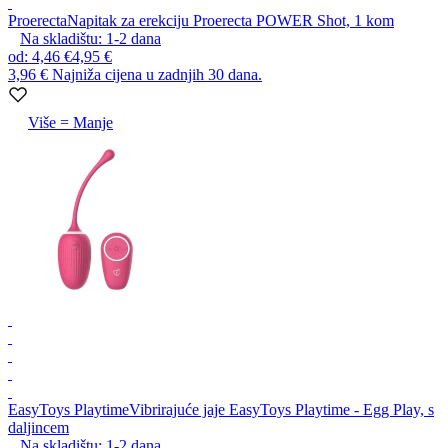
Proerecta
Napitak za erekciju Proerecta POWER Shot, 1 kom
Na skladištu:
1-2
dana
od
:
4,46 €
4,95 €
3,96 €
Najniža cijena u zadnjih 30 dana.
Više = Manje
EasyToys Playtime
Vibrirajuće jaje EasyToys Playtime - Egg Play, s
daljincem
Na skladištu:
1-2
dana