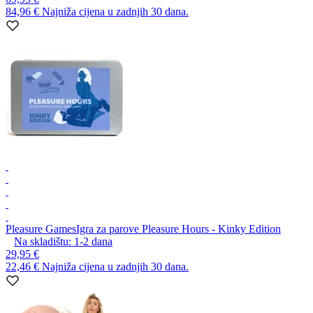
84,96 €
Najniža cijena u zadnjih 30 dana.
Pleasure Games
Igra za parove Pleasure Hours - Kinky Edition
Na skladištu:
1-2
dana
29,95 €
22,46 €
Najniža cijena u zadnjih 30 dana.