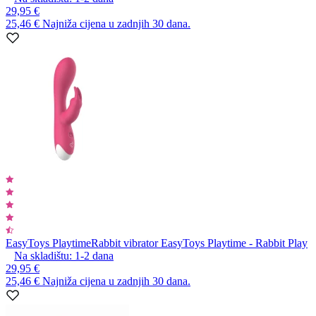
29,95 €
25,46 €
Najniža cijena u zadnjih 30 dana.
EasyToys Playtime
Rabbit vibrator EasyToys Playtime - Rabbit Play
Na skladištu:
1-2
dana
29,95 €
25,46 €
Najniža cijena u zadnjih 30 dana.