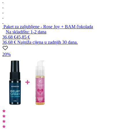
Paket za zaljubljene - Rose Joy + BAM čokolada
Na skladištu:
1-2
dana
36,68 €
45,85 €
36,68 €
Najniža cijena u zadnjih 30 dana.
20%