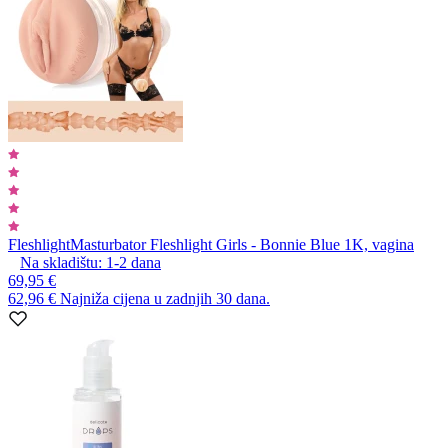
Fleshlight
Masturbator Fleshlight Girls - Bonnie Blue 1K, vagina
Na skladištu:
1-2
dana
69,95 €
62,96 €
Najniža cijena u zadnjih 30 dana.