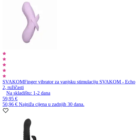
SVAKOM
Finger vibrator za vanjsku stimulaciju SVAKOM - Echo
2, ružičasti
Na skladištu:
1-2
dana
59,95 €
50,96 €
Najniža cijena u zadnjih 30 dana.