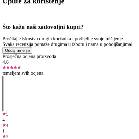
Upute za korištenje
Što kažu naši zadovoljni kupci?
Pročitajte iskustva drugih korisnika i podijelite svoje mišljenje.
Svaka recenzija pomaže drugima u izboru i nama u poboljšanjima!
Oddaj mnenje
Prosječna ocjena proizvoda
4.8
temeljem svih ocjena
5
4
4
1
3