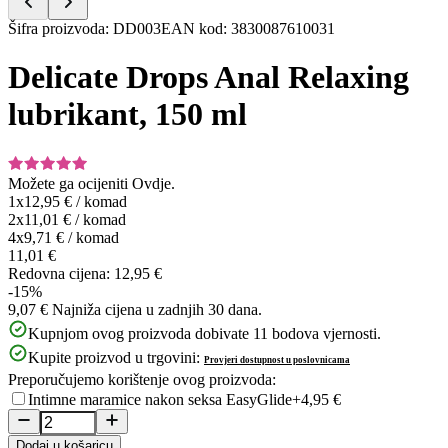
Item
Šifra proizvoda
:
DD003
EAN kod
:
3830087610031
1
of
Delicate Drops Anal Relaxing
6
lubrikant, 150 ml
Možete ga ocijeniti
Ovdje.
1x
12,95 €
/
komad
2x
11,01 €
/
komad
4x
9,71 €
/
komad
11,01 €
Redovna cijena:
12,95 €
-15%
9,07 €
Najniža cijena u zadnjih 30 dana.
Kupnjom ovog proizvoda dobivate
11
bodova vjernosti.
Kupite proizvod u trgovini:
Provjeri dostupnost u poslovnicama
Preporučujemo korištenje ovog proizvoda:
Intimne maramice nakon seksa EasyGlide
+4,95 €
Dodaj u košaricu