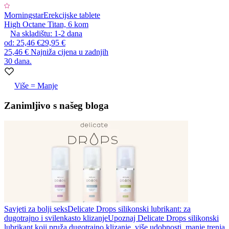
Morningstar
Erekcijske tablete
High Octane Titan, 6 kom
Na skladištu:
1-2
dana
od
:
25,46 €
29,95 €
25,46 €
Najniža cijena u zadnjih
30 dana.
Više = Manje
Zanimljivo s našeg bloga
Savjeti za bolji seks
Delicate Drops silikonski lubrikant: za
dugotrajno i svilenkasto klizanje
Upoznaj Delicate Drops silikonski
lubrikant koji pruža dugotrajno klizanje, više udobnosti, manje trenja