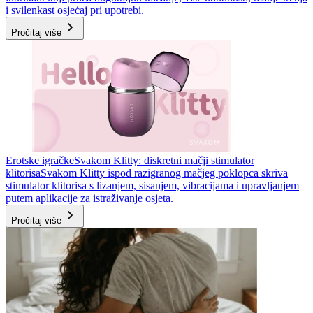
i svilenkast osjećaj pri upotrebi.
Pročitaj više
Erotske igračke
Svakom Klitty: diskretni mačji stimulator
klitorisa
Svakom Klitty ispod razigranog mačjeg poklopca skriva
stimulator klitorisa s lizanjem, sisanjem, vibracijama i upravljanjem
putem aplikacije za istraživanje osjeta.
Pročitaj više