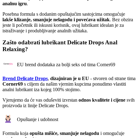
analnu igru
.
Posebna formula s dodanim opuštajućim sastojcima omogućuje
lakše klizanje, smanjuje nelagodu i povećava užitak
. Bez obzira
jeste li početnik ili iskusni korisnik, ovaj lubrikant idealan je za
istraživanje i produbljivanje analnih užitaka.
Zašto odabrati lubrikant Delicate Drops Anal
Relaxing?
EU brend dodataka za bolji seks od tima Corner69
Brend Delicate Drops
,
dizajniran je u EU
- stvoren od strane tima
Corner69
s ciljem da našim vjernim kupcima ponudimo vlastiti
analni lubrikant iza kojeg 100% stojimo.
Vjerujemo da će vas oduševiti izvrstan
odnos kvalitete i cijene
svih
proizvoda iz linije Delicate Drops.
Opuštanje i udobnost
Formula koja
opušta mišiće, smanjuje nelagodu
i omogućuje