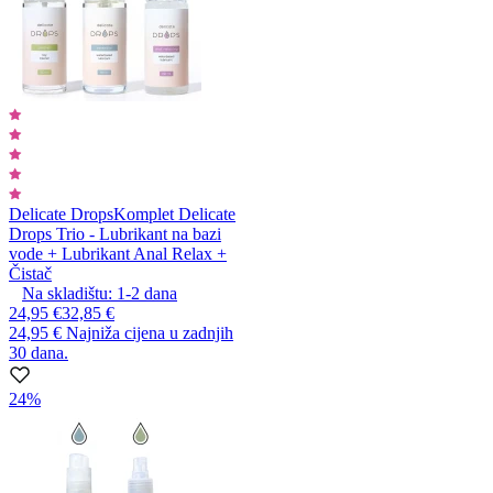
Delicate Drops
Komplet Delicate
Drops Trio - Lubrikant na bazi
vode + Lubrikant Anal Relax +
Čistač
Na skladištu:
1-2
dana
24,95 €
32,85 €
24,95 €
Najniža cijena u zadnjih
30 dana.
24%