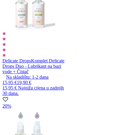
Delicate Drops
Komplet Delicate
Drops Duo - Lubrikant na bazi
vode + Čistač
Na skladištu:
1-2
dana
15,95 €
19,90 €
15,95 €
Najniža cijena u zadnjih
30 dana.
20%