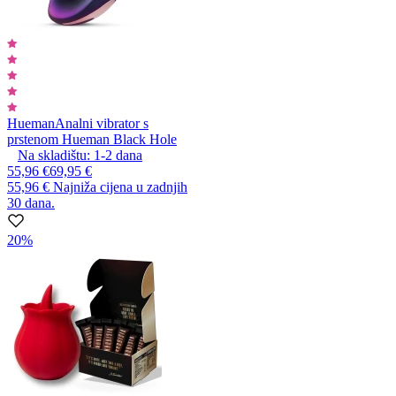
Hueman
Analni vibrator s
prstenom Hueman Black Hole
Na skladištu:
1-2
dana
55,96 €
69,95 €
55,96 €
Najniža cijena u zadnjih
30 dana.
20%