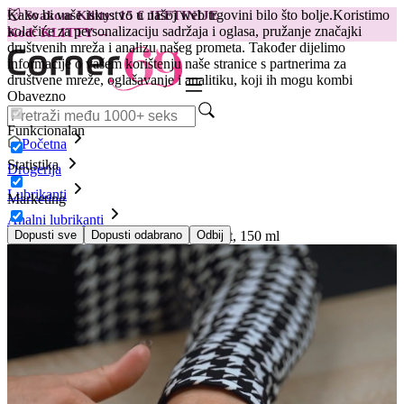
Kako bi vaše iskustvo u našoj web trgovini bilo što bolje.
Koristimo
😽
Svakom Klitty: 15 € JEFTINIJE
kolačiće za personalizaciju sadržaja i oglasa, pružanje značajki
Kod: KLITTY →
društvenih mreža i analizu našeg prometa. Također dijelimo
informacije o vašem korištenju naše stranice s partnerima za
društvene mreže, oglašavanje i analitiku, koji ih mogu kombi
Obavezno
Funkcionalan
Početna
Statistika
Drogerija
Lubrikanti
Marketing
Analni lubrikanti
Delicate Drops Anal Relaxing lubrikant, 150 ml
Dopusti sve
Dopusti odabrano
Odbij