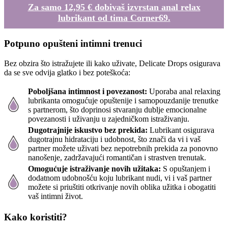
Za samo 12,95 € dobivaš izvrstan anal relax
lubrikant od tima Corner69.
Potpuno opušteni intimni trenuci
Bez obzira što istražujete ili kako uživate, Delicate Drops osigurava
da se sve odvija glatko i bez poteškoća:
Poboljšana intimnost i povezanost:
Uporaba anal relaxing
lubrikanta omogućuje opuštenije i samopouzdanije trenutke
s partnerom, što doprinosi stvaranju dublje emocionalne
povezanosti i uživanju u zajedničkom istraživanju.
Dugotrajnije iskustvo bez prekida:
Lubrikant osigurava
dugotrajnu hidrataciju i udobnost, što znači da vi i vaš
partner možete uživati bez nepotrebnih prekida za ponovno
nanošenje, zadržavajući romantičan i strastven trenutak.
Omogućuje istraživanje novih užitaka:
S opuštanjem i
dodatnom udobnošću koju lubrikant nudi, vi i vaš partner
možete si priuštiti otkrivanje novih oblika užitka i obogatiti
vaš intimni život.
Kako koristiti?