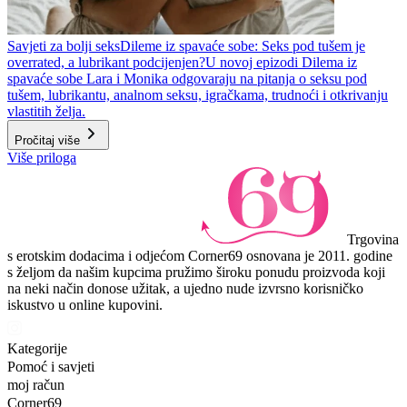
Savjeti za bolji seks
Dileme iz spavaće sobe: Seks pod tušem je
overrated, a lubrikant podcijenjen?
U novoj epizodi Dilema iz
spavaće sobe Lara i Monika odgovaraju na pitanja o seksu pod
tušem, lubrikantu, analnom seksu, igračkama, trudnoći i otkrivanju
vlastitih želja.
Pročitaj više
Više priloga
Trgovina
s erotskim dodacima i odjećom Corner69 osnovana je 2011. godine
s željom da našim kupcima pružimo široku ponudu proizvoda koji
na neki način donose užitak, a ujedno nude izvrsno korisničko
iskustvo u online kupovini.
Kategorije
Pomoć i savjeti
moj račun
Corner69