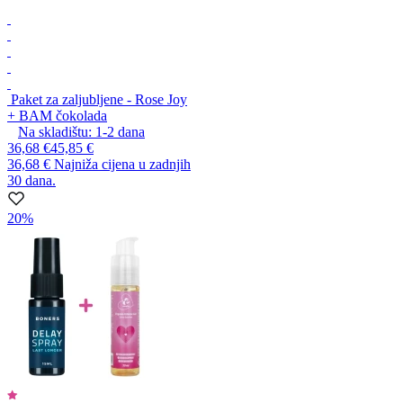
Paket za zaljubljene - Rose Joy
+ BAM čokolada
Na skladištu:
1-2
dana
36,68 €
45,85 €
36,68 €
Najniža cijena u zadnjih
30 dana.
20%