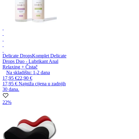
Delicate Drops
Komplet Delicate
Drops Duo - Lubrikant Anal
Relaxing + Čistač
Na skladištu:
1-2
dana
17,95 €
22,90 €
17,95 €
Najniža cijena u zadnjih
30 dana.
22%