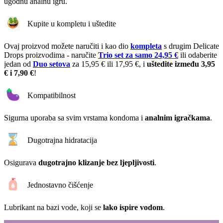
ugodnu analnu igru.
Kupite u kompletu i uštedite
Ovaj proizvod možete naručiti i kao dio
kompleta
s drugim Delicate
Drops proizvodima - naručite
Trio set za samo 24,95 €
ili odaberite
jedan od
Duo setova
za 15,95 € ili 17,95 €, i
uštedite između 3,95
€ i 7,90 €
!
Kompatibilnost
Sigurna uporaba sa svim vrstama kondoma i
analnim igračkama
.
Dugotrajna hidratacija
Osigurava
dugotrajno klizanje bez ljepljivosti
.
Jednostavno čišćenje
Lubrikant na bazi vode, koji se
lako ispire vodom
.