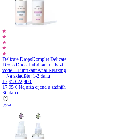
Delicate Drops
Komplet Delicate
Drops Duo - Lubrikant na bazi
vode + Lubrikant Anal Relaxing
Na skladištu:
1-2
dana
17,95 €
22,90 €
17,95 €
Najniža cijena u zadnjih
30 dana.
22%