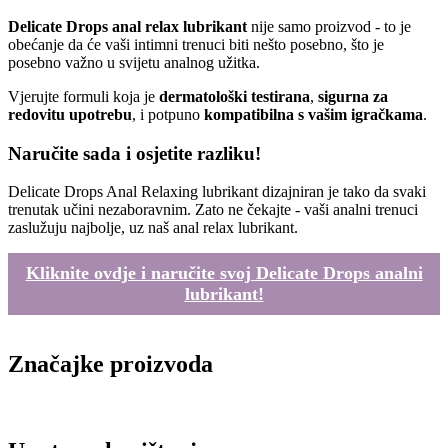
Delicate Drops anal relax lubrikant
nije samo proizvod - to je
obećanje da će vaši intimni trenuci biti nešto posebno, što je
posebno važno u svijetu analnog užitka.
Vjerujte formuli koja je
dermatološki testirana
,
sigurna za
redovitu upotrebu
, i potpuno
kompatibilna s vašim igračkama
.
Naručite sada i osjetite razliku!
Delicate Drops Anal Relaxing lubrikant dizajniran je tako da svaki
trenutak učini nezaboravnim. Zato ne čekajte - vaši analni trenuci
zaslužuju najbolje, uz naš anal relax lubrikant.
Kliknite ovdje i naručite svoj Delicate Drops analni
lubrikant!
Značajke proizvoda