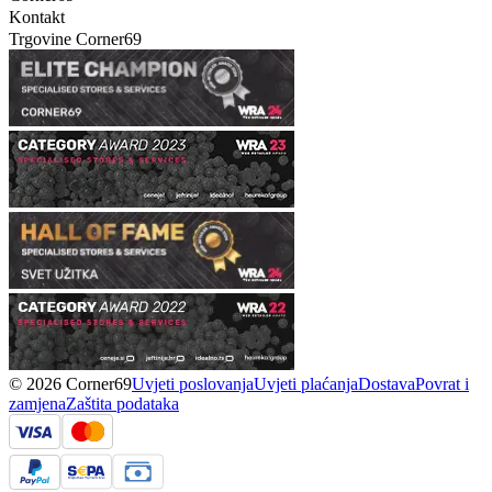
Kontakt
Trgovine Corner69
© 2026 Corner69
Uvjeti poslovanja
Uvjeti plaćanja
Dostava
Povrat i
zamjena
Zaštita podataka