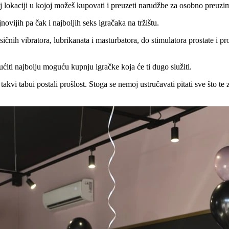
j lokaciji u kojoj možeš kupovati i preuzeti narudžbe za osobno preuzi
jnovijih pa čak i najboljih seks igračaka na tržištu.
asičnih vibratora, lubrikanata i masturbatora, do stimulatora prostate i
ućiti najbolju moguću kupnju igračke koja će ti dugo služiti.
 takvi tabui postali prošlost. Stoga se nemoj ustručavati pitati sve što 