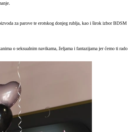
manje.
 proizvoda za parove te erotskog donjeg rublja, kao i širok izbor BDSM
te zanima o seksualnim navikama, željama i fantazijama jer ćemo ti rado