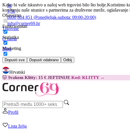
Kako bi vaše iskustvo u našoj web trgovini bilo što bolje.
Koristimo ko
5k
korištenju naše stranice s partnerima za društvene mreže, oglašavanje 
3,5k
Obavezno
0800 804 851
(Ponedjeljak-subota:
09:00-20:00)
info@corner69.hr
Funkcionalan
Trgovine
Statistika
O nama
Marketing
Blog
Kontakt
Dopusti sve
Dopusti odabrano
Odbij
Hrvatski
😽
Svakom Klitty: 15 € JEFTINIJE
Kod: KLITTY →
Profil
Lista želja