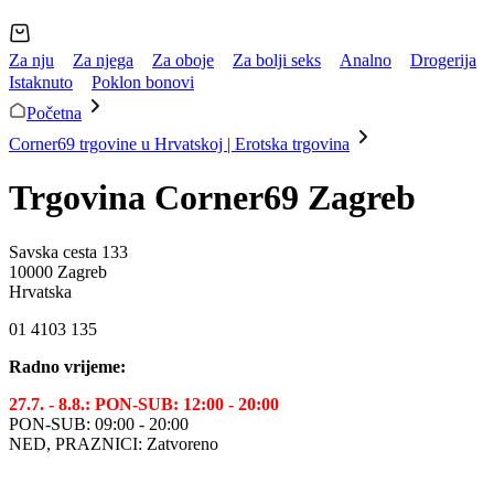
Za nju
Za njega
Za oboje
Za bolji seks
Analno
Drogerija
Istaknuto
Poklon bonovi
Početna
Corner69 trgovine u Hrvatskoj | Erotska trgovina
Trgovina Corner69 Zagreb
Savska cesta 133
10000 Zagreb
Hrvatska
01 4103 135
Radno vrijeme:
27.7. - 8.8.: PON-SUB: 12:00 - 20:00
PON-SUB: 09:00 - 20:00
NED, PRAZNICI: Zatvoreno