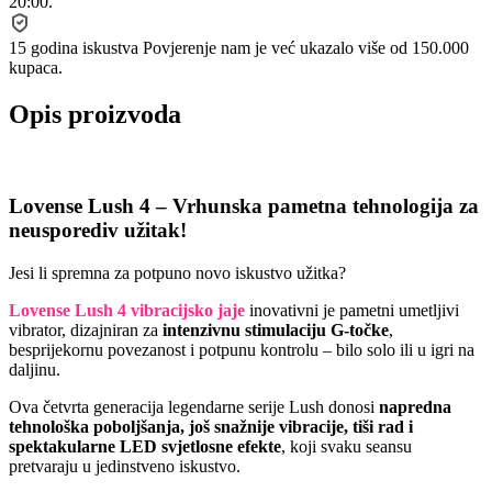
20:00.
15 godina iskustva
Povjerenje nam je već ukazalo više od 150.000
kupaca.
Opis proizvoda
Lovense Lush 4 – Vrhunska pametna tehnologija za
neusporediv užitak!
Jesi li spremna za potpuno novo iskustvo užitka?
Lovense Lush 4 vibracijsko jaje
inovativni je pametni umetljivi
vibrator, dizajniran za
intenzivnu stimulaciju G-točke
,
besprijekornu povezanost i potpunu kontrolu – bilo solo ili u igri na
daljinu.
Ova četvrta generacija legendarne serije Lush donosi
napredna
tehnološka poboljšanja, još snažnije vibracije, tiši rad i
spektakularne LED svjetlosne efekte
, koji svaku seansu
pretvaraju u jedinstveno iskustvo.