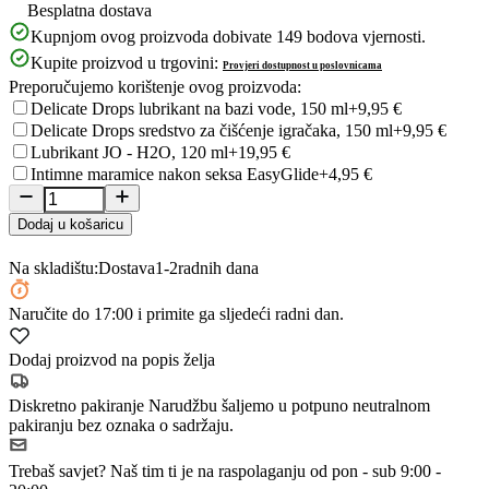
Besplatna dostava
Kupnjom ovog proizvoda dobivate
149
bodova vjernosti.
Kupite proizvod u trgovini:
Provjeri dostupnost u poslovnicama
Preporučujemo korištenje ovog proizvoda:
Delicate Drops lubrikant na bazi vode, 150 ml
+9,95 €
Delicate Drops sredstvo za čišćenje igračaka, 150 ml
+9,95 €
Lubrikant JO - H2O, 120 ml
+19,95 €
Intimne maramice nakon seksa EasyGlide
+4,95 €
Dodaj u košaricu
Na skladištu:
Dostava
1-2
radnih dana
Naručite
do 17:00
i primite ga sljedeći radni dan.
Dodaj proizvod na popis želja
Diskretno pakiranje
Narudžbu šaljemo u potpuno neutralnom
pakiranju bez oznaka o sadržaju.
Trebaš savjet?
Naš tim ti je na raspolaganju od pon - sub 9:00 -