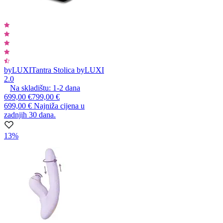
byLUXI
Tantra Stolica byLUXI
2.0
Na skladištu:
1-2
dana
699,00 €
799,00 €
699,00 €
Najniža cijena u
zadnjih 30 dana.
13%