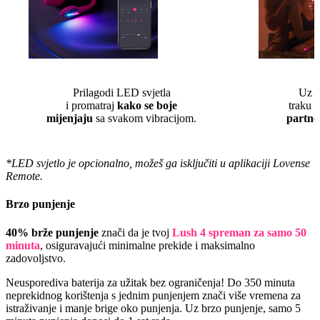
Prilagodi LED svjetla
Uz o
i promatraj
kako se boje
traku 
mijenjaju
sa svakom vibracijom.
partne
*LED svjetlo je opcionalno, možeš ga isključiti u aplikaciji Lovense
Remote.
Brzo punjenje
40% brže punjenje
znači da je tvoj
Lush 4 spreman za samo 50
minuta
, osiguravajući minimalne prekide i maksimalno
zadovoljstvo.
Neusporediva baterija za užitak bez ograničenja! Do 350 minuta
neprekidnog korištenja s jednim punjenjem znači više vremena za
istraživanje i manje brige oko punjenja. Uz brzo punjenje, samo 5