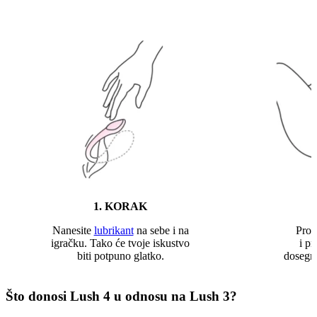
1. KORAK
Nanesite
lubrikant
na sebe i na
Pron
igračku. Tako će tvoje iskustvo
i pr
biti potpuno glatko.
dosegnu
Što donosi Lush 4 u odnosu na Lush 3?