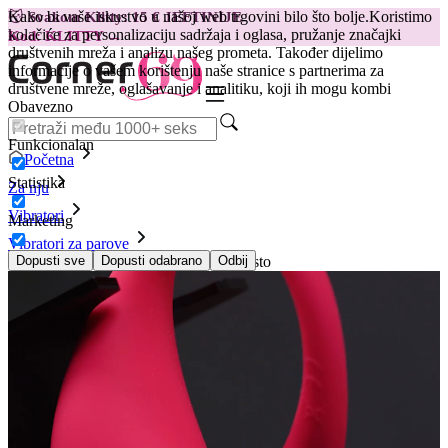
Kako bi vaše iskustvo u našoj web trgovini bilo što bolje.
Koristimo
😽
Svakom Klitty: 15 € JEFTINIJE
kolačiće za personalizaciju sadržaja i oglasa, pružanje značajki
Kod: KLITTY →
društvenih mreža i analizu našeg prometa. Također dijelimo
informacije o vašem korištenju naše stranice s partnerima za
društvene mreže, oglašavanje i analitiku, koji ih mogu kombi
Obavezno
Funkcionalan
Početna
Statistika
Za nju
Vibratori
Marketing
Vibratori za parove
Lovense Lush 4 vibrirajuće jaje, ružičasto
Dopusti sve
Dopusti odabrano
Odbij