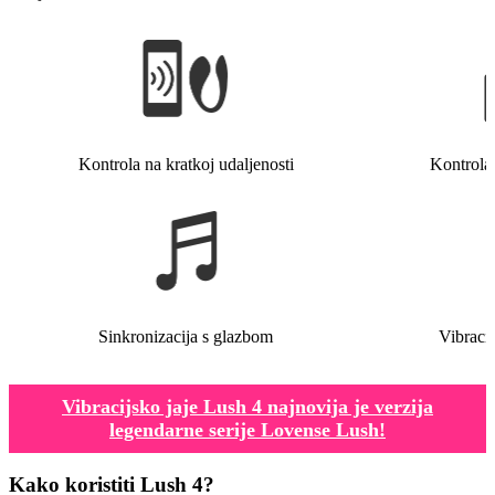
Kontrola na kratkoj udaljenosti
Kontrola 
Sinkronizacija s glazbom
Vibraci
Vibracijsko jaje Lush 4 najnovija je verzija
legendarne serije Lovense Lush!
Kako koristiti Lush 4?