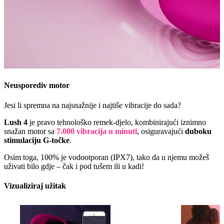
Neusporediv motor
Jesi li spremna na najsnažnije i najtiše vibracije do sada?
Lush 4
je pravo tehnološko remek-djelo, kombinirajući iznimno
snažan motor sa
7.000 vibracija u minuti
, osiguravajući
duboku
stimulaciju G-točke
.
Osim toga, 100% je vodootporan (IPX7), tako da u njemu možeš
uživati bilo gdje – čak i pod tušem ili u kadi!
Vizualiziraj užitak