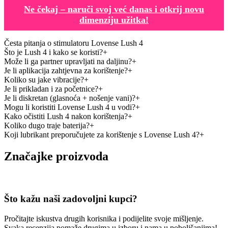
Ne čekaj – naruči svoj već danas i otkrij novu
dimenziju užitka!
Česta pitanja o stimulatoru Lovense Lush 4
Što je Lush 4 i kako se koristi?
Može li ga partner upravljati na daljinu?
Je li aplikacija zahtjevna za korištenje?
Koliko su jake vibracije?
Je li prikladan i za početnice?
Je li diskretan (glasnoća + nošenje vani)?
Mogu li koristiti Lovense Lush 4 u vodi?
Kako očistiti Lush 4 nakon korištenja?
Koliko dugo traje baterija?
Koji lubrikant preporučujete za korištenje s Lovense Lush 4?
Značajke proizvoda
Što kažu naši zadovoljni kupci?
Pročitajte iskustva drugih korisnika i podijelite svoje mišljenje.
Svaka recenzija pomaže drugima u izboru i nama u poboljšanjima!