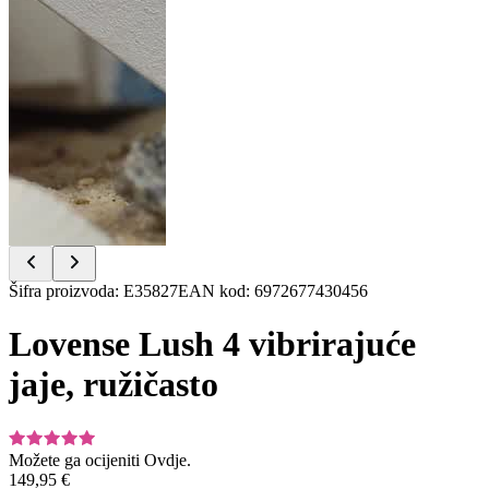
Item
Šifra proizvoda
:
E35827
EAN kod
:
6972677430456
1
of
Lovense Lush 4 vibrirajuće
13
jaje, ružičasto
Možete ga ocijeniti
Ovdje.
149,95 €