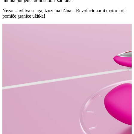
minuta punjenja donosi do 1 sat rada.
Nezaustavljiva snaga, izuzetna tišina – Revolucionarni motor koji
pomiče granice užitka!