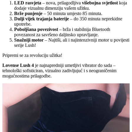
LED rasvjeta
– nova, prilagodljiva
višebojna svjetlost
koja
dodaje vizualnu dimenziju vašem užitku.
Brže punjenje
– 50 minuta umjesto 85 minuta.
Dulji vijek trajanja baterije
– do 350 minuta neprekidne
upotrebe.
Poboljšana povezivost
– brža i stabilnija Bluetooth
povezanost za savršeno daljinsko upravljanje.
Snažniji motor
– Najtiši, ali i najintenzivniji motor u povijesti
serije Lush!
Pripremi se za revoluciju užitka!
Lovense Lush 4
je najnapredniji umetljivi vibrator do sada –
tehnološki sofisticiran, vizualno zadivljujuć i s neograničenim
mogućnostima prilagodbe.