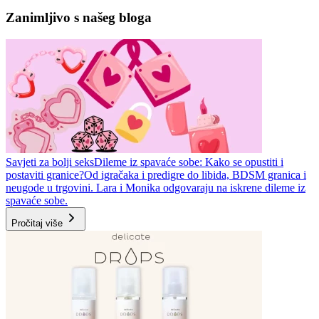
Zanimljivo s našeg bloga
Savjeti za bolji seks
Dileme iz spavaće sobe: Kako se opustiti i
postaviti granice?
Od igračaka i predigre do libida, BDSM granica i
neugode u trgovini. Lara i Monika odgovaraju na iskrene dileme iz
spavaće sobe.
Pročitaj više