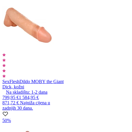
SexFlesh
Dildo MOBY the Giant
Dick, kožni
Na skladištu:
1-2
dana
799,95 €
1 584,95 €
871,72 €
Najniža cijena u
zadnjih 30 dana.
50%