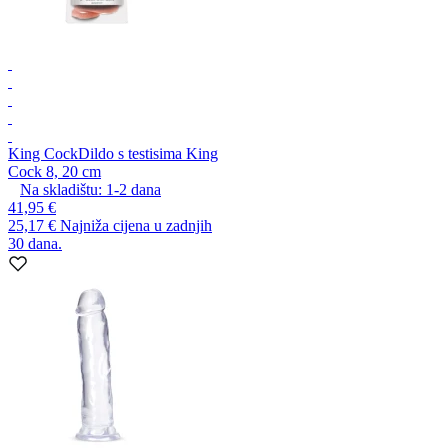
King Cock
Dildo s testisima King
Cock 8, 20 cm
Na skladištu:
1-2
dana
41,95 €
25,17 €
Najniža cijena u zadnjih
30 dana.