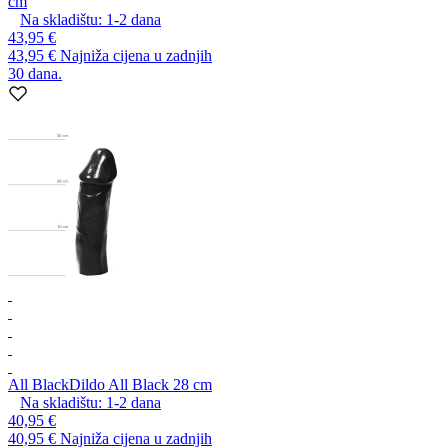
cm
Na skladištu:
1-2
dana
43,95 €
43,95 €
Najniža cijena u zadnjih
30 dana.
All Black
Dildo All Black 28 cm
Na skladištu:
1-2
dana
40,95 €
40,95 €
Najniža cijena u zadnjih