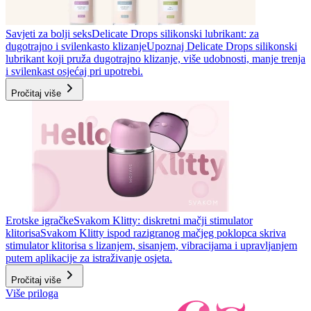
Savjeti za bolji seks
Delicate Drops silikonski lubrikant: za
dugotrajno i svilenkasto klizanje
Upoznaj Delicate Drops silikonski
lubrikant koji pruža dugotrajno klizanje, više udobnosti, manje trenja
i svilenkast osjećaj pri upotrebi.
Pročitaj više
Erotske igračke
Svakom Klitty: diskretni mačji stimulator
klitorisa
Svakom Klitty ispod razigranog mačjeg poklopca skriva
stimulator klitorisa s lizanjem, sisanjem, vibracijama i upravljanjem
putem aplikacije za istraživanje osjeta.
Pročitaj više
Više priloga