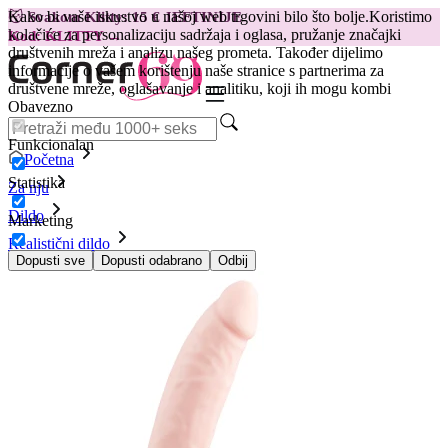
Kako bi vaše iskustvo u našoj web trgovini bilo što bolje.
Koristimo
😽
Svakom Klitty: 15 € JEFTINIJE
kolačiće za personalizaciju sadržaja i oglasa, pružanje značajki
Kod: KLITTY →
društvenih mreža i analizu našeg prometa. Također dijelimo
informacije o vašem korištenju naše stranice s partnerima za
društvene mreže, oglašavanje i analitiku, koji ih mogu kombi
Obavezno
Funkcionalan
Početna
Statistika
Za nju
Dildo
Marketing
Realistični dildo
Dildo sa usisnom kapicom, kožni
Dopusti sve
Dopusti odabrano
Odbij