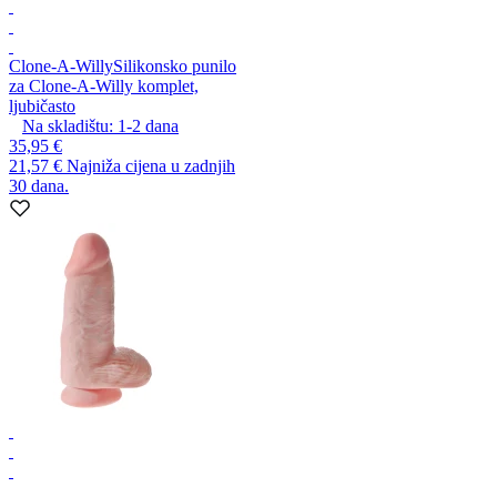
Clone-A-Willy
Silikonsko punilo
za Clone-A-Willy komplet,
ljubičasto
Na skladištu:
1-2
dana
35,95 €
21,57 €
Najniža cijena u zadnjih
30 dana.