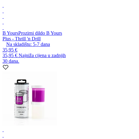
B Yours
Prozirni dildo B Yours
Plus - Thrill 'n Drill
Na skladištu:
5-7
dana
35,95 €
35,95 €
Najniža cijena u zadnjih
30 dana.