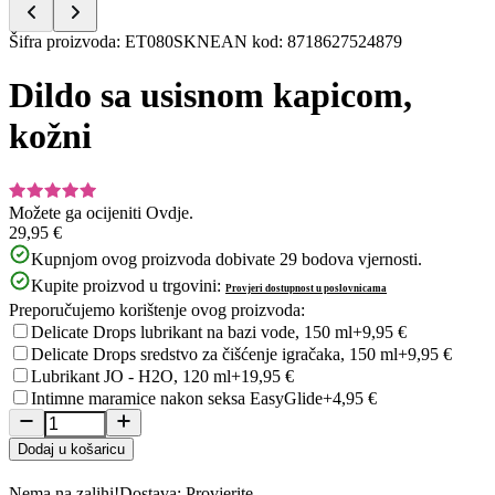
Item
Šifra proizvoda
:
ET080SKN
EAN kod
:
8718627524879
1
of
Dildo sa usisnom kapicom,
5
kožni
Možete ga ocijeniti
Ovdje.
29,95 €
Kupnjom ovog proizvoda dobivate
29
bodova vjernosti.
Kupite proizvod u trgovini:
Provjeri dostupnost u poslovnicama
Preporučujemo korištenje ovog proizvoda:
Delicate Drops lubrikant na bazi vode, 150 ml
+9,95 €
Delicate Drops sredstvo za čišćenje igračaka, 150 ml
+9,95 €
Lubrikant JO - H2O, 120 ml
+19,95 €
Intimne maramice nakon seksa EasyGlide
+4,95 €
Dodaj u košaricu
Nema na zalihi!
Dostava: Provjerite