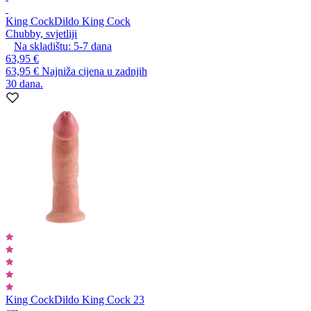
King Cock
Dildo King Cock
Chubby, svjetliji
Na skladištu:
5-7
dana
63,95 €
63,95 €
Najniža cijena u zadnjih
30 dana.
King Cock
Dildo King Cock 23