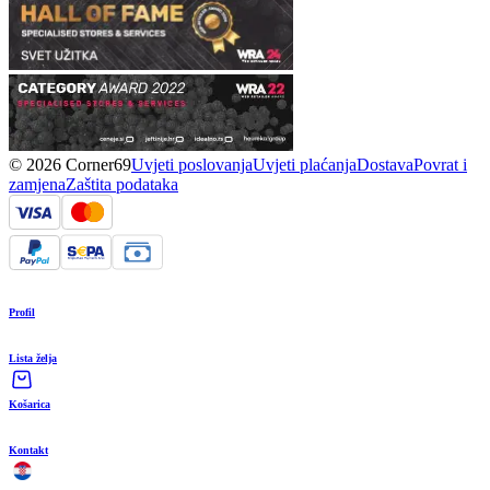
© 2026 Corner69
Uvjeti poslovanja
Uvjeti plaćanja
Dostava
Povrat i
zamjena
Zaštita podataka
Profil
Lista želja
Košarica
Kontakt