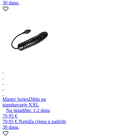
30 dana.
Master Series
Dildo na
napuhavanje XXL
Na skladištu:
1-2
dana
70,95 €
70,95 €
Najniža cijena u zadnjih
30 dana.