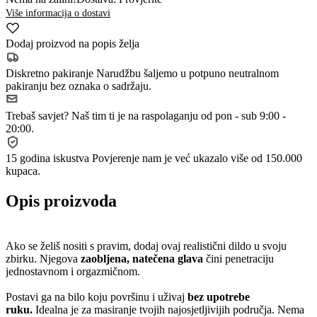
Više informacija o dostavi
Dodaj proizvod na popis želja
Diskretno pakiranje
Narudžbu šaljemo u potpuno neutralnom
pakiranju bez oznaka o sadržaju.
Trebaš savjet?
Naš tim ti je na raspolaganju od pon - sub 9:00 -
20:00.
15 godina iskustva
Povjerenje nam je već ukazalo više od 150.000
kupaca.
Opis proizvoda
Ako se želiš nositi s pravim, dodaj ovaj realistični dildo u svoju
zbirku. Njegova
zaobljena, natečena glava
čini penetraciju
jednostavnom i orgazmičnom.
Postavi ga na bilo koju površinu i uživaj
bez upotrebe
ruku.
Idealna je za masiranje tvojih najosjetljivijih područja. Nema