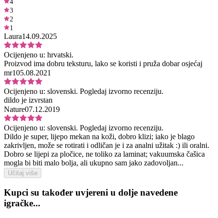
4
3
2
1
Laura
14.09.2025
Ocijenjeno u:
hrvatski.
Proizvod ima dobru teksturu, lako se koristi i pruža dobar osjećaj
mr1
05.08.2021
Ocijenjeno u:
slovenski.
Pogledaj izvorno recenziju.
dildo je izvrstan
Nature
07.12.2019
Ocijenjeno u:
slovenski.
Pogledaj izvorno recenziju.
Dildo je super, lijepo mekan na koži, dobro klizi; iako je blago
zakrivljen, može se rotirati i odličan je i za analni užitak :) ili oralni.
Dobro se lijepi za pločice, ne toliko za laminat; vakuumska čašica
mogla bi biti malo bolja, ali ukupno sam jako zadovoljan...
Učitaj više
Kupci su također uvjereni u dolje navedene
igračke...