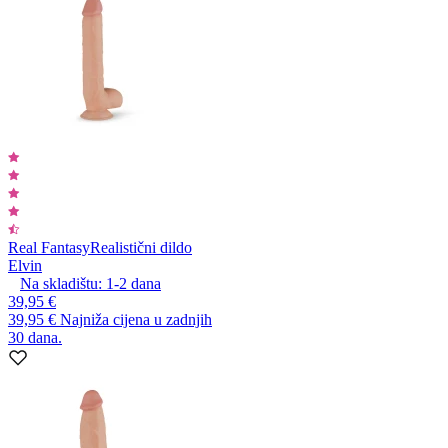
Real Fantasy
Realistični dildo
Elvin
Na skladištu:
1-2
dana
39,95 €
39,95 €
Najniža cijena u zadnjih
30 dana.