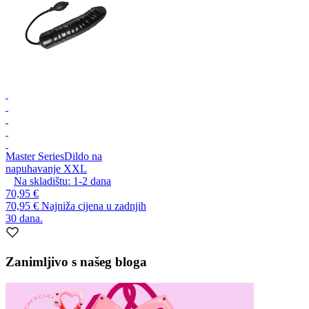
Master Series
Dildo na
napuhavanje XXL
Na skladištu:
1-2
dana
70,95 €
70,95 €
Najniža cijena u zadnjih
30 dana.
Zanimljivo s našeg bloga