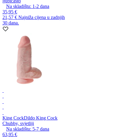
ljubičasto
Na skladištu:
1-2
dana
35,95 €
21,57 €
Najniža cijena u zadnjih
30 dana.
King Cock
Dildo King Cock
Chubby, svjetliji
Na skladištu:
5-7
dana
63,95 €