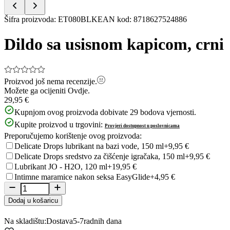
Item
Šifra proizvoda
:
ET080BLK
EAN kod
:
8718627524886
1
of
Dildo sa usisnom kapicom, crni
5
Proizvod još nema recenzije.
Možete ga ocijeniti
Ovdje.
29,95 €
Kupnjom ovog proizvoda dobivate
29
bodova vjernosti.
Kupite proizvod u trgovini:
Provjeri dostupnost u poslovnicama
Preporučujemo korištenje ovog proizvoda:
Delicate Drops lubrikant na bazi vode, 150 ml
+9,95 €
Delicate Drops sredstvo za čišćenje igračaka, 150 ml
+9,95 €
Lubrikant JO - H2O, 120 ml
+19,95 €
Intimne maramice nakon seksa EasyGlide
+4,95 €
Dodaj u košaricu
Na skladištu:
Dostava
5-7
radnih dana