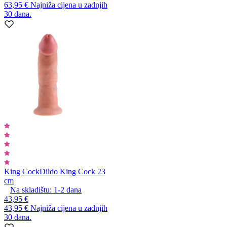
63,95 €
Najniža cijena u zadnjih
30 dana.
King Cock
Dildo King Cock 23
cm
Na skladištu:
1-2
dana
43,95 €
43,95 €
Najniža cijena u zadnjih
30 dana.