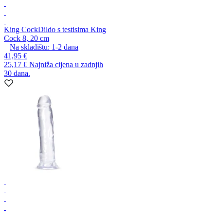
King Cock
Dildo s testisima King
Cock 8, 20 cm
Na skladištu:
1-2
dana
41,95 €
25,17 €
Najniža cijena u zadnjih
30 dana.