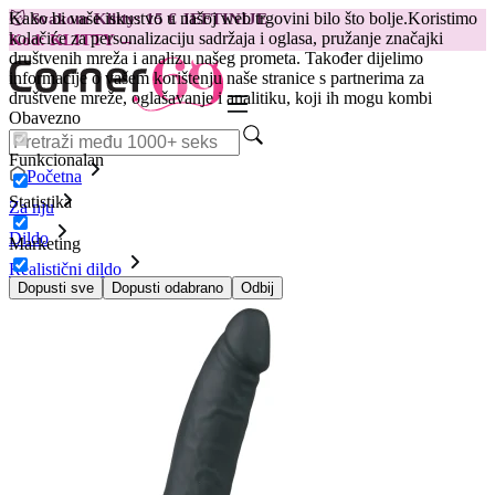
Kako bi vaše iskustvo u našoj web trgovini bilo što bolje.
Koristimo
😽
Svakom Klitty: 15 € JEFTINIJE
kolačiće za personalizaciju sadržaja i oglasa, pružanje značajki
Kod: KLITTY →
društvenih mreža i analizu našeg prometa. Također dijelimo
informacije o vašem korištenju naše stranice s partnerima za
društvene mreže, oglašavanje i analitiku, koji ih mogu kombi
Obavezno
Funkcionalan
Početna
Statistika
Za nju
Dildo
Marketing
Realistični dildo
Dildo sa usisnom kapicom, crni
Dopusti sve
Dopusti odabrano
Odbij