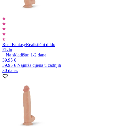
Real Fantasy
Realistični dildo
Elvin
Na skladištu:
1-2
dana
39,95 €
39,95 €
Najniža cijena u zadnjih
30 dana.