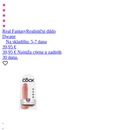
Real Fantasy
Realistični dildo
Dwane
Na skladištu:
5-7
dana
39,95 €
39,95 €
Najniža cijena u zadnjih
30 dana.