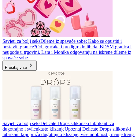
Savjeti za bolji seks
Dileme iz spavaće sobe: Kako se opustiti i
postaviti granice?
Od igračaka i predigre do libida, BDSM granica i
neugode u trgovini. Lara i Monika odgovaraju na iskrene dileme iz
spavaće sobe.
Pročitaj više
Savjeti za bolji seks
Delicate Drops silikonski lubrikant: za
dugotrajno i svilenkasto klizanje
Upoznaj Delicate Drops silikonski
lubrikant koji pruža dugotrajno klizanje, više udobnosti, manje trenja