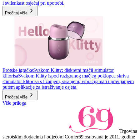
i svilenkast osjećaj pri upotrebi.
Pročitaj više
Erotske igračke
Svakom Klitty: diskretni mačji stimulator
klitorisa
Svakom Klitty ispod razigranog mačjeg poklopca skriva
stimulator klitorisa s lizanjem, sisanjem, vibracijama i upravljanjem
putem aplikacije za istraživanje osjeta.
Pročitaj više
Više priloga
Trgovina
s erotskim dodacima i odjećom Corner69 osnovana je 2011. godine