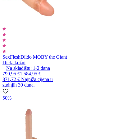
SexFlesh
Dildo MOBY the Giant
Dick, kožni
Na skladištu:
1-2
dana
799,95 €
1 584,95 €
871,72 €
Najniža cijena u
zadnjih 30 dana.
50%