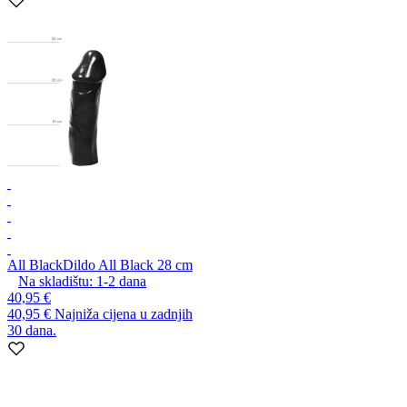
All Black
Dildo All Black 28 cm
Na skladištu:
1-2
dana
40,95 €
40,95 €
Najniža cijena u zadnjih
30 dana.