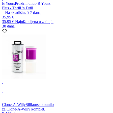
B Yours
Prozirni dildo B Yours
Plus - Thrill 'n Drill
Na skladištu:
5-7
dana
35,95 €
35,95 €
Najniža cijena u zadnjih
30 dana.
Clone-A-Willy
Silikonsko punilo
za Clone-A-Willy komplet,