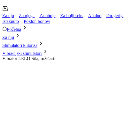
Za nju
Za njega
Za oboje
Za bolji seks
Analno
Drogerija
Istaknuto
Poklon bonovi
Početna
Za nju
Stimulatori klitorisa
Vibracijski stimulatori
Vibrator LELO Sila, ružičasti