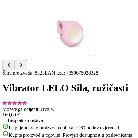
Item
1
of
3
Item
Šifra proizvoda
:
8328
EAN kod
:
7350075028328
1
of
Vibrator LELO Sila, ružičasti
3
Možete ga ocijeniti
Ovdje.
169,00 €
Besplatna dostava
Kupnjom ovog proizvoda dobivate
169
bodova vjernosti.
Kupite proizvod u trgovini:
Provjeri dostupnost u poslovnicama