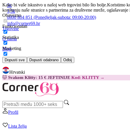
Kako bi vaše iskustvo u našoj web trgovini bilo što bolje.
Koristimo ko
5k
korištenju naše stranice s partnerima za društvene mreže, oglašavanje 
3,5k
Obavezno
0800 804 851
(Ponedjeljak-subota:
09:00-20:00)
info@corner69.hr
Funkcionalan
Trgovine
Statistika
O nama
Marketing
Blog
Kontakt
Dopusti sve
Dopusti odabrano
Odbij
Hrvatski
😽
Svakom Klitty: 15 € JEFTINIJE
Kod: KLITTY →
Profil
Lista želja