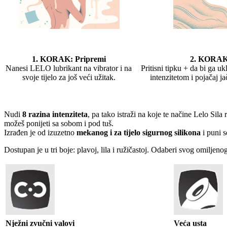
1. KORAK: Pripremi
2. KORAK:
Nanesi LELO lubrikant na vibrator i na
Pritisni tipku + da bi ga u
svoje tijelo za još veći užitak.
intenzitetom i pojačaj ja
Nudi
8 razina intenziteta
, pa tako istraži na koje te načine Lelo Sila
možeš ponijeti sa sobom i pod tuš.
Izrađen je od izuzetno
mekanog i za tijelo sigurnog silikona
i puni 
Dostupan je u tri boje: plavoj, lila i ružičastoj. Odaberi svog omiljenog
Nježni zvučni valovi
Veća usta