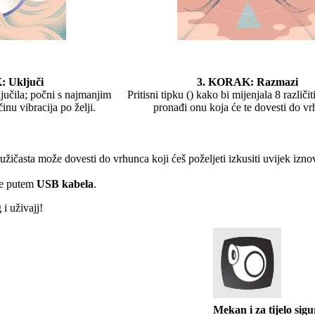
 Uključi
3. KORAK: Razmazi
ključila; počni s najmanjim
Pritisni tipku () kako bi mijenjala 8 različit
činu vibracija po želji.
pronađi onu koja će te dovesti do vr
 ružičasta može dovesti do vrhunca koji ćeš poželjeti izkusiti uvijek izn
se putem
USB kabela
.
 i uživajj!
Mekan i za tijelo sigu