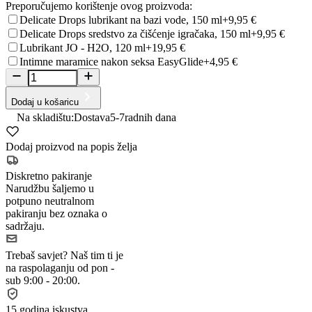
Preporučujemo korištenje ovog proizvoda:
Delicate Drops lubrikant na bazi vode, 150 ml
+9,95 €
Delicate Drops sredstvo za čišćenje igračaka, 150 ml
+9,95 €
Lubrikant JO - H2O, 120 ml
+19,95 €
Intimne maramice nakon seksa EasyGlide
+4,95 €
Dodaj u košaricu
Na skladištu:
Dostava
5-7
radnih dana
Dodaj proizvod na popis želja
Diskretno pakiranje
Narudžbu šaljemo u
potpuno neutralnom
pakiranju bez oznaka o
sadržaju.
Trebaš savjet?
Naš tim ti je
na raspolaganju od pon -
sub 9:00 - 20:00.
15 godina iskustva