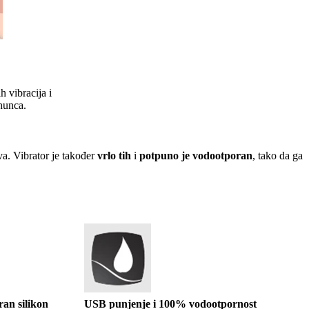
ih vibracija i
hunca.
ova. Vibrator je također
vrlo tih
i
p
otpuno je vodootporan
, tako da ga
ran silikon
USB punjenje i 100% vodootpornost