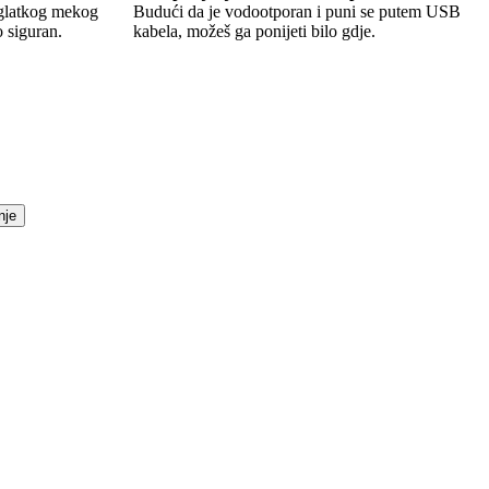
 glatkog mekog
Budući da je vodootporan i puni se putem USB
o siguran.
kabela, možeš ga ponijeti bilo gdje.
nje