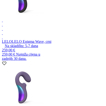
LELO
LELO Enigma Wave, crni
Na skladištu:
5-7
dana
259,00 €
259,00 €
Najniža cijena u
zadnjih 30 dana.