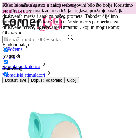
Kako bi vaše iskustvo u našoj web trgovini bilo što bolje.
Koristimo
😽
Svakom Klitty: 15 € JEFTINIJE
kolačiće za personalizaciju sadržaja i oglasa, pružanje značajki
Kod: KLITTY →
društvenih mreža i analizu našeg prometa. Također dijelimo
informacije o vašem korištenju naše stranice s partnerima za
društvene mreže, oglašavanje i analitiku, koji ih mogu kombi
Obavezno
Funkcionalan
Početna
Statistika
Za nju
Stimulatori klitorisa
Marketing
Vibracijski stimulatori
Vibrator LELO Sila, plavi
Dopusti sve
Dopusti odabrano
Odbij