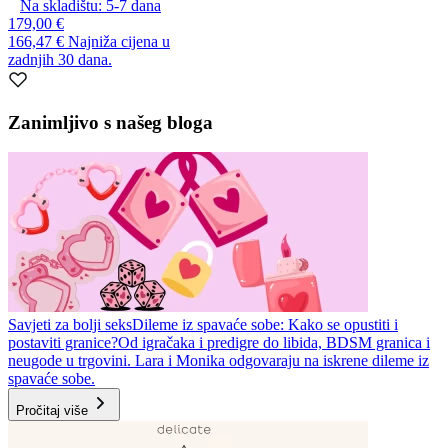
Na skladištu:
5-7
dana
179,00 €
166,47 €
Najniža cijena u
zadnjih 30 dana.
Zanimljivo s našeg bloga
Savjeti za bolji seks
Dileme iz spavaće sobe: Kako se opustiti i
postaviti granice?
Od igračaka i predigre do libida, BDSM granica i
neugode u trgovini. Lara i Monika odgovaraju na iskrene dileme iz
spavaće sobe.
Pročitaj više