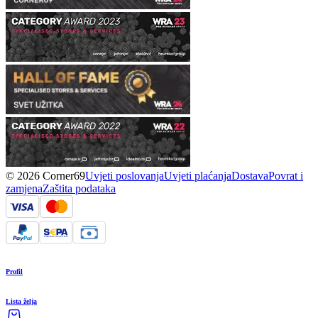
© 2026 Corner69
Uvjeti poslovanja
Uvjeti plaćanja
Dostava
Povrat i
zamjena
Zaštita podataka
Profil
Lista želja