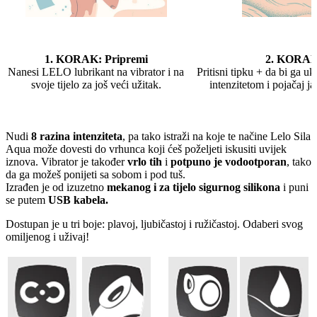
1. KORAK: Pripremi
2. KORAK:
Nanesi LELO lubrikant na vibrator i na
Pritisni tipku + da bi ga u
svoje tijelo za još veći užitak.
intenzitetom i pojačaj ja
Nudi
8 razina intenziteta
, pa tako istraži na koje te načine Lelo Sila
Aqua može dovesti do vrhunca koji ćeš poželjeti iskusiti uvijek
iznova. Vibrator je također
vrlo tih
i
potpuno je vodootporan
, tako
da ga možeš ponijeti sa sobom i pod tuš.
Izrađen je od izuzetno
mekanog i za tijelo sigurnog silikona
i puni
se putem
USB kabela.
Dostupan je u tri boje: plavoj, ljubičastoj i ružičastoj. Odaberi svog
omiljenog i uživaj!