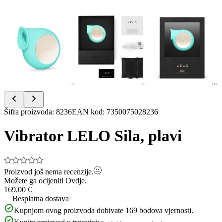
Item
Šifra proizvoda
:
8236
EAN kod
:
7350075028236
1
of
Vibrator LELO Sila, plavi
3
Proizvod još nema recenzije.
Možete ga ocijeniti
Ovdje.
169,00 €
Besplatna dostava
Kupnjom ovog proizvoda dobivate
169
bodova vjernosti.