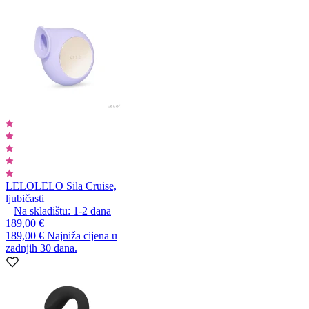
LELO
LELO Sila Cruise,
ljubičasti
Na skladištu:
1-2
dana
189,00 €
189,00 €
Najniža cijena u
zadnjih 30 dana.