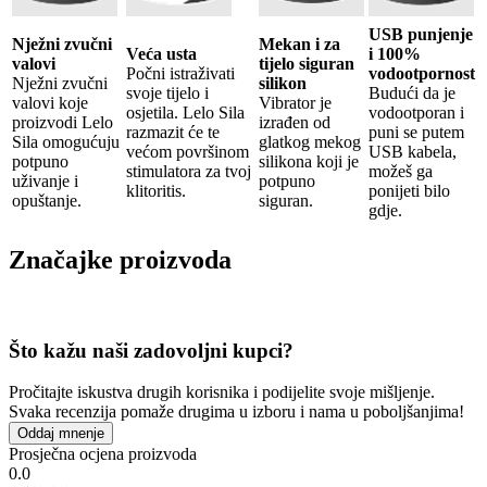
USB punjenje
Nježni zvučni
Mekan i za
Veća usta
i 100%
valovi
tijelo siguran
Počni istraživati ​​
vodootpornost
Nježni zvučni
silikon
svoje tijelo i
Budući da je
valovi koje
Vibrator je
osjetila. Lelo Sila
vodootporan i
proizvodi Lelo
izrađen od
razmazit će te
puni se putem
Sila omogućuju
glatkog mekog
većom površinom
USB kabela,
potpuno
silikona koji je
stimulatora za tvoj
možeš ga
uživanje i
potpuno
klitoritis.
ponijeti bilo
opuštanje.
siguran.
gdje.
Značajke proizvoda
Što kažu naši zadovoljni kupci?
Pročitajte iskustva drugih korisnika i podijelite svoje mišljenje.
Svaka recenzija pomaže drugima u izboru i nama u poboljšanjima!
Oddaj mnenje
Prosječna ocjena proizvoda
0.0