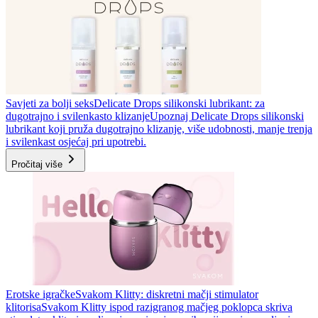
Savjeti za bolji seks
Delicate Drops silikonski lubrikant: za
dugotrajno i svilenkasto klizanje
Upoznaj Delicate Drops silikonski
lubrikant koji pruža dugotrajno klizanje, više udobnosti, manje trenja
i svilenkast osjećaj pri upotrebi.
Pročitaj više
Erotske igračke
Svakom Klitty: diskretni mačji stimulator
klitorisa
Svakom Klitty ispod razigranog mačjeg poklopca skriva