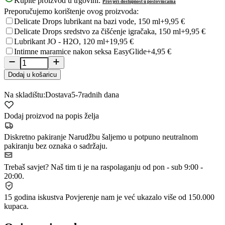
Kupite proizvod u trgovini:
Provjeri dostupnost u poslovnicama
Preporučujemo korištenje ovog proizvoda:
Delicate Drops lubrikant na bazi vode, 150 ml
+9,95 €
Delicate Drops sredstvo za čišćenje igračaka, 150 ml
+9,95 €
Lubrikant JO - H2O, 120 ml
+19,95 €
Intimne maramice nakon seksa EasyGlide
+4,95 €
Dodaj u košaricu
Na skladištu:
Dostava
5-7
radnih dana
Dodaj proizvod na popis želja
Diskretno pakiranje
Narudžbu šaljemo u potpuno neutralnom
pakiranju bez oznaka o sadržaju.
Trebaš savjet?
Naš tim ti je na raspolaganju od pon - sub 9:00 -
20:00.
15 godina iskustva
Povjerenje nam je već ukazalo više od 150.000
kupaca.