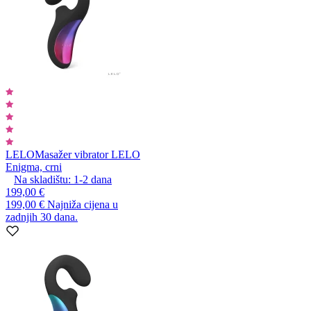
LELO
Masažer vibrator LELO
Enigma, crni
Na skladištu:
1-2
dana
199,00 €
199,00 €
Najniža cijena u
zadnjih 30 dana.