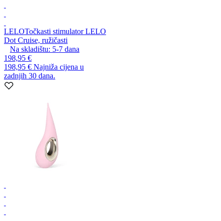
LELO
Točkasti stimulator LELO
Dot Cruise, ružičasti
Na skladištu:
5-7
dana
198,95 €
198,95 €
Najniža cijena u
zadnjih 30 dana.