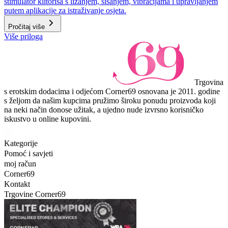
stimulator klitorisa s lizanjem, sisanjem, vibracijama i upravljanjem
putem aplikacije za istraživanje osjeta.
Pročitaj više
Više priloga
Trgovina
s erotskim dodacima i odjećom Corner69 osnovana je 2011. godine
s željom da našim kupcima pružimo široku ponudu proizvoda koji
na neki način donose užitak, a ujedno nude izvrsno korisničko
iskustvo u online kupovini.
Kategorije
Pomoć i savjeti
moj račun
Corner69
Kontakt
Trgovine Corner69