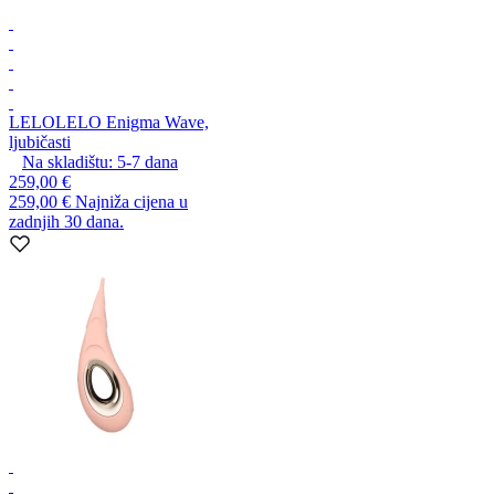
LELO
LELO Enigma Wave,
ljubičasti
Na skladištu:
5-7
dana
259,00 €
259,00 €
Najniža cijena u
zadnjih 30 dana.