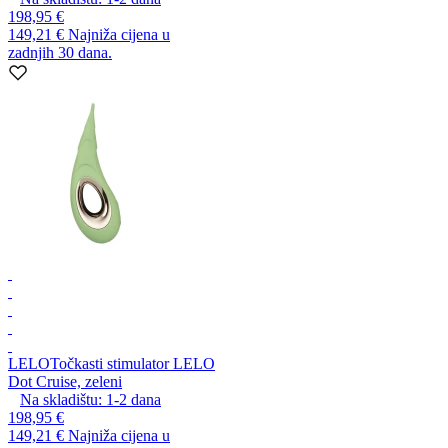
198,95 €
149,21 €
Najniža cijena u
zadnjih 30 dana.
LELO
Točkasti stimulator LELO
Dot Cruise, zeleni
Na skladištu:
1-2
dana
198,95 €
149,21 €
Najniža cijena u