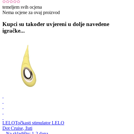
temeljem svih ocjena
Nema ocjene za ovaj proizvod
Kupci su također uvjereni u dolje navedene
igračke...
LELO
Točkasti stimulator LELO
Dot Cruise, žuti
Na skladištu:
1-2
dana