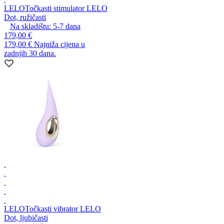
LELO
Točkasti stimulator LELO
Dot, ružičasti
Na skladištu:
5-7
dana
179,00 €
179,00 €
Najniža cijena u
zadnjih 30 dana.
LELO
Točkasti vibrator LELO
Dot, ljubičasti