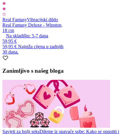
Real Fantasy
Vibracijski dildo
Real Fantasy Deluxe - Winston,
18 cm
Na skladištu:
5-7
dana
59,95 €
59,95 €
Najniža cijena u zadnjih
30 dana.
Zanimljivo s našeg bloga
Savjeti za bolji seks
Dileme iz spavaće sobe: Kako se opustiti i