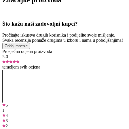
Što kažu naši zadovoljni kupci?
Pročitajte iskustva drugih korisnika i podijelite svoje mišljenje.
Svaka recenzija pomaže drugima u izboru i nama u poboljšanjima!
Oddaj mnenje
Prosječna ocjena proizvoda
5.0
temeljem svih ocjena
5
1
4
3
2