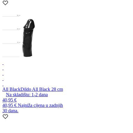
All Black
Dildo All Black 28 cm
Na skladištu:
1-2
dana
40,95 €
40,95 €
Najniža cijena u zadnjih
30 dana.