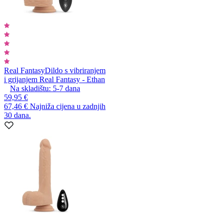
Real Fantasy
Dildo s vibriranjem
i grijanjem Real Fantasy - Ethan
Na skladištu:
5-7
dana
59,95 €
67,46 €
Najniža cijena u zadnjih
30 dana.