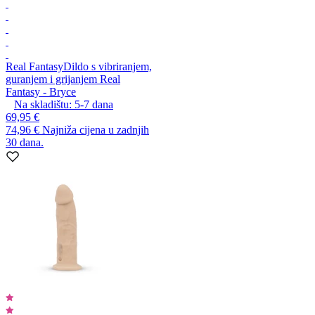
Real Fantasy
Dildo s vibriranjem,
guranjem i grijanjem Real
Fantasy - Bryce
Na skladištu:
5-7
dana
69,95 €
74,96 €
Najniža cijena u zadnjih
30 dana.