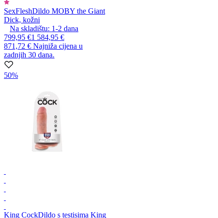
SexFlesh
Dildo MOBY the Giant
Dick, kožni
Na skladištu:
1-2
dana
799,95 €
1 584,95 €
871,72 €
Najniža cijena u
zadnjih 30 dana.
50%
King Cock
Dildo s testisima King