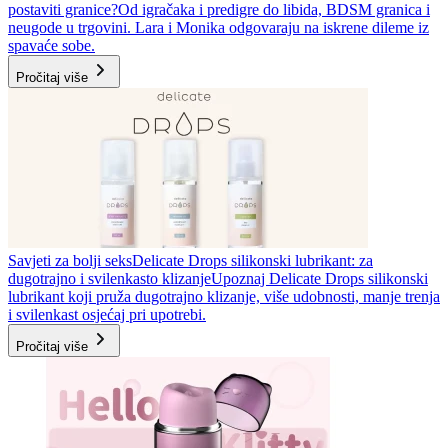
postaviti granice?
Od igračaka i predigre do libida, BDSM granica i
neugode u trgovini. Lara i Monika odgovaraju na iskrene dileme iz
spavaće sobe.
Pročitaj više
Savjeti za bolji seks
Delicate Drops silikonski lubrikant: za
dugotrajno i svilenkasto klizanje
Upoznaj Delicate Drops silikonski
lubrikant koji pruža dugotrajno klizanje, više udobnosti, manje trenja
i svilenkast osjećaj pri upotrebi.
Pročitaj više