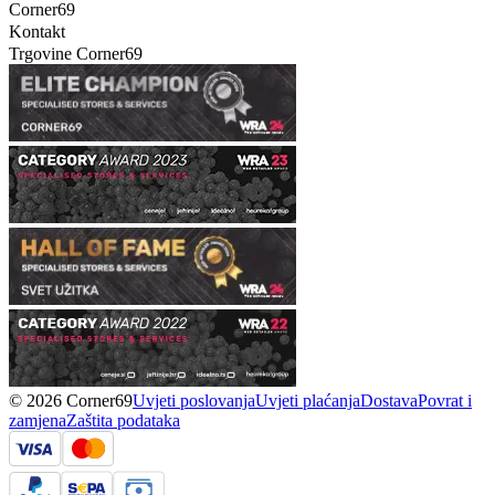
Corner69
Kontakt
Trgovine Corner69
© 2026 Corner69
Uvjeti poslovanja
Uvjeti plaćanja
Dostava
Povrat i
zamjena
Zaštita podataka