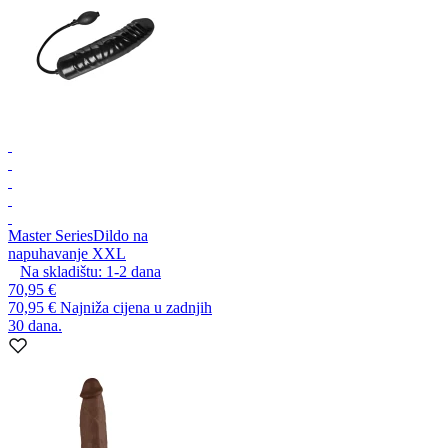
Master Series
Dildo na
napuhavanje XXL
Na skladištu:
1-2
dana
70,95 €
70,95 €
Najniža cijena u zadnjih
30 dana.