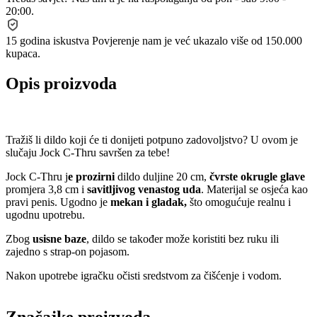
20:00.
15 godina iskustva
Povjerenje nam je već ukazalo više od 150.000
kupaca.
Opis proizvoda
Tražiš li dildo koji će ti donijeti potpuno zadovoljstvo? U ovom je
slučaju Jock C-Thru savršen za tebe!
Jock C-Thru j
e prozirni
dildo duljine 20 cm,
čvrste okrugle glave
promjera 3,8 cm i
savitljivog venastog uda
. Materijal se osjeća kao
pravi penis. Ugodno je
mekan i gladak,
što omogućuje realnu i
ugodnu upotrebu.
Zbog
usisne baze
, dildo se također može koristiti bez ruku ili
zajedno s strap-on pojasom.
Nakon upotrebe igračku očisti sredstvom za čišćenje i vodom.
Značajke proizvoda