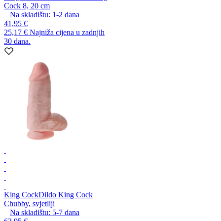
Cock 8, 20 cm
Na skladištu:
1-2
dana
41,95 €
25,17 €
Najniža cijena u zadnjih
30 dana.
King Cock
Dildo King Cock
Chubby, svjetliji
Na skladištu:
5-7
dana