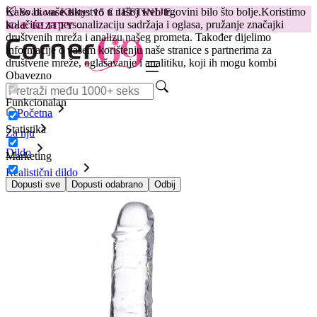
Kako bi vaše iskustvo u našoj web trgovini bilo što bolje.
Koristimo
😽
Svakom Klitty: 15 € JEFTINIJE
kolačiće za personalizaciju sadržaja i oglasa, pružanje značajki
Kod: KLITTY →
društvenih mreža i analizu našeg prometa. Također dijelimo
informacije o vašem korištenju naše stranice s partnerima za
društvene mreže, oglašavanje i analitiku, koji ih mogu kombi
Obavezno
Funkcionalan
Početna
Statistika
Za nju
Dildo
Marketing
Realistični dildo
Proziran dildo Jock C-Thru, 20 cm
Dopusti sve
Dopusti odabrano
Odbij