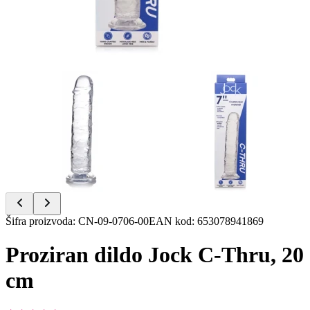
Item
Šifra proizvoda
:
CN-09-0706-00
EAN kod
:
653078941869
1
of
Proziran dildo Jock C-Thru, 20
2
cm