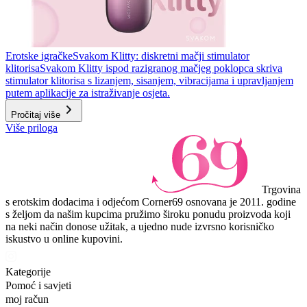
Erotske igračke
Svakom Klitty: diskretni mačji stimulator
klitorisa
Svakom Klitty ispod razigranog mačjeg poklopca skriva
stimulator klitorisa s lizanjem, sisanjem, vibracijama i upravljanjem
putem aplikacije za istraživanje osjeta.
Pročitaj više
Više priloga
Trgovina
s erotskim dodacima i odjećom Corner69 osnovana je 2011. godine
s željom da našim kupcima pružimo široku ponudu proizvoda koji
na neki način donose užitak, a ujedno nude izvrsno korisničko
iskustvo u online kupovini.
Kategorije
Pomoć i savjeti
moj račun