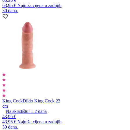
63,95 €
63,95 €
Najniža cijena u zadnjih
30 dana.
King Cock
Dildo King Cock 23
cm
Na skladištu:
1-2
dana
43,95 €
43,95 €
Najniža cijena u zadnjih
30 dana.