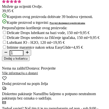
Možete ga ocijeniti
Ovdje.
39,95 €
Kupnjom ovog proizvoda dobivate
39
bodova vjernosti.
Kupite proizvod u trgovini:
Provjeri dostupnost u poslovnicama
Preporučujemo korištenje ovog proizvoda:
Delicate Drops lubrikant na bazi vode, 150 ml
+9,95 €
Delicate Drops sredstvo za čišćenje igračaka, 150 ml
+9,95 €
Lubrikant JO - H2O, 120 ml
+19,95 €
Intimne maramice nakon seksa EasyGlide
+4,95 €
Dodaj u košaricu
Nema na zalihi!
Dostava: Provjerite
Više informacija o dostavi
Dodaj proizvod na popis želja
Diskretno pakiranje
Narudžbu šaljemo u potpuno neutralnom
pakiranju bez oznaka o sadržaju.
Trebaš savjet?
Naš tim ti je na raspolaganju od pon - sub 9:00 -