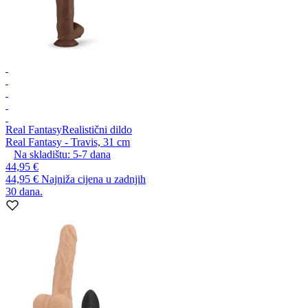
Real Fantasy
Realistični dildo
Real Fantasy - Travis, 31 cm
Na skladištu:
5-7
dana
44,95 €
44,95 €
Najniža cijena u zadnjih
30 dana.