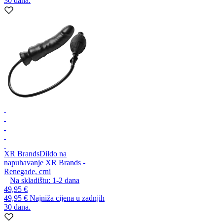
30 dana.
XR Brands
Dildo na
napuhavanje XR Brands -
Renegade, crni
Na skladištu:
1-2
dana
49,95 €
49,95 €
Najniža cijena u zadnjih
30 dana.