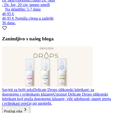
Dr Skin
Vibrirajući dildo Dr. Skin
- Dr. Joe, 20 cm, tamno smeđi
Na skladištu:
5-7
dana
46,95 €
46,95 €
Najniža cijena u zadnjih
30 dana.
Zanimljivo s našeg bloga
Savjeti za bolji seks
Delicate Drops silikonski lubrikant: za
dugotrajno i svilenkasto klizanje
Upoznaj Delicate Drops silikonski
lubrikant koji pruža dugotrajno klizanje, više udobnosti, manje trenja
i svilenkast osjećaj pri upotrebi.
Pročitaj više