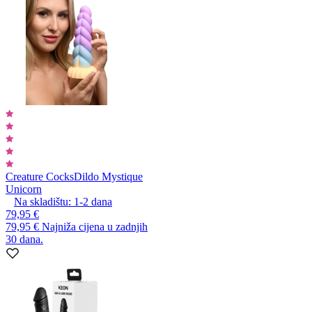
Creature Cocks
Dildo Mystique
Unicorn
Na skladištu:
1-2
dana
79,95 €
79,95 €
Najniža cijena u zadnjih
30 dana.