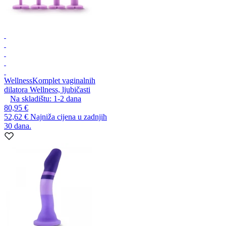
Wellness
Komplet vaginalnih
dilatora Wellness, ljubičasti
Na skladištu:
1-2
dana
80,95 €
52,62 €
Najniža cijena u zadnjih
30 dana.