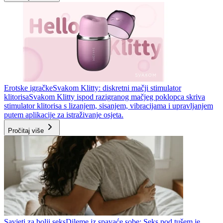
Erotske igračke
Svakom Klitty: diskretni mačji stimulator
klitorisa
Svakom Klitty ispod razigranog mačjeg poklopca skriva
stimulator klitorisa s lizanjem, sisanjem, vibracijama i upravljanjem
putem aplikacije za istraživanje osjeta.
Pročitaj više
Savjeti za bolji seks
Dileme iz spavaće sobe: Seks pod tušem je