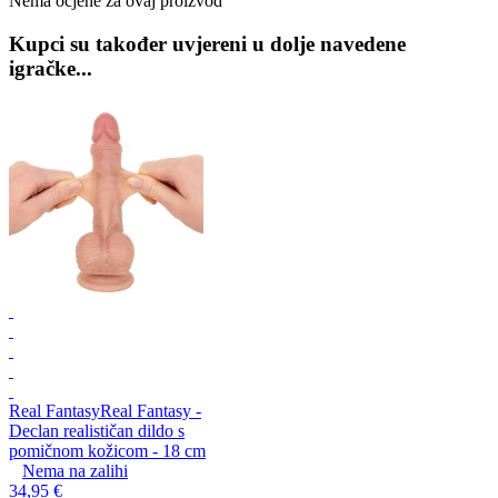
Nema ocjene za ovaj proizvod
Kupci su također uvjereni u dolje navedene
igračke...
Real Fantasy
Real Fantasy -
Declan realističan dildo s
pomičnom kožicom - 18 cm
Nema na zalihi
34,95 €