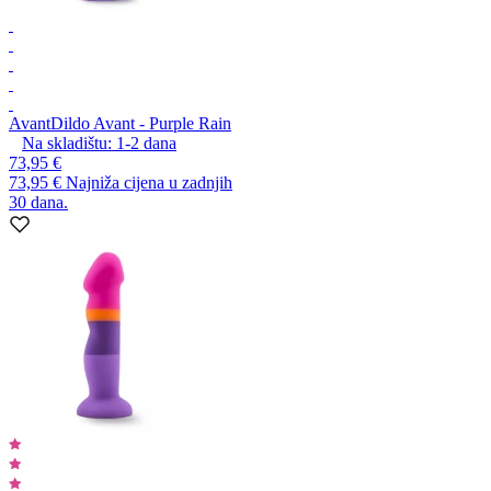
Avant
Dildo Avant - Purple Rain
Na skladištu:
1-2
dana
73,95 €
73,95 €
Najniža cijena u zadnjih
30 dana.