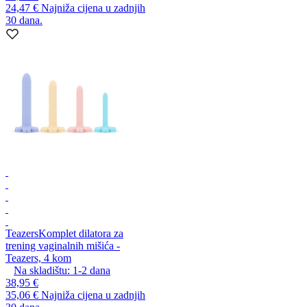
24,47 €
Najniža cijena u zadnjih
30 dana.
Teazers
Komplet dilatora za
trening vaginalnih mišića -
Teazers, 4 kom
Na skladištu:
1-2
dana
38,95 €
35,06 €
Najniža cijena u zadnjih