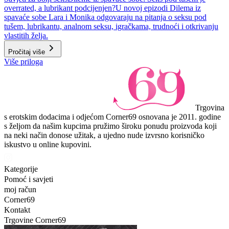
overrated, a lubrikant podcijenjen?
U novoj epizodi Dilema iz
spavaće sobe Lara i Monika odgovaraju na pitanja o seksu pod
tušem, lubrikantu, analnom seksu, igračkama, trudnoći i otkrivanju
vlastitih želja.
Pročitaj više
Više priloga
Trgovina
s erotskim dodacima i odjećom Corner69 osnovana je 2011. godine
s željom da našim kupcima pružimo široku ponudu proizvoda koji
na neki način donose užitak, a ujedno nude izvrsno korisničko
iskustvo u online kupovini.
Kategorije
Pomoć i savjeti
moj račun
Corner69
Kontakt
Trgovine Corner69