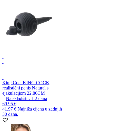
King Cock
KING COCK
realistični penis Natural s
ejakulacijom 22.86CM
Na skladištu:
1-2
dana
69,95 €
41,97 €
Najniža cijena u zadnjih
30 dana.