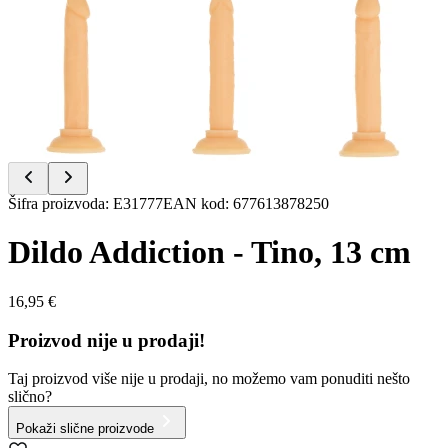
Item
Šifra proizvoda
:
E31777
EAN kod
:
677613878250
1
of
Dildo Addiction - Tino, 13 cm
8
16,95 €
Proizvod nije u prodaji!
Taj proizvod više nije u prodaji, no možemo vam ponuditi nešto
slično?
Pokaži slične proizvode