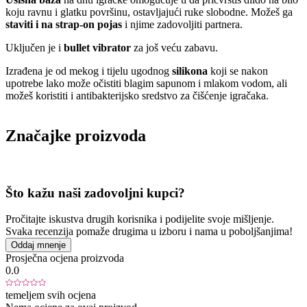
koju ravnu i glatku površinu, ostavljajući ruke slobodne. Možeš ga
staviti i na strap-on pojas
i njime zadovoljiti partnera.
Uključen je i
bullet vibrator
za još veću zabavu.
Izrađena je od mekog i tijelu ugodnog
silikona
koji se nakon
upotrebe lako može očistiti blagim sapunom i mlakom vodom, ali
možeš koristiti i antibakterijsko sredstvo za čišćenje igračaka.
Značajke proizvoda
Što kažu naši zadovoljni kupci?
Pročitajte iskustva drugih korisnika i podijelite svoje mišljenje.
Svaka recenzija pomaže drugima u izboru i nama u poboljšanjima!
Oddaj mnenje
Prosječna ocjena proizvoda
0.0
temeljem svih ocjena