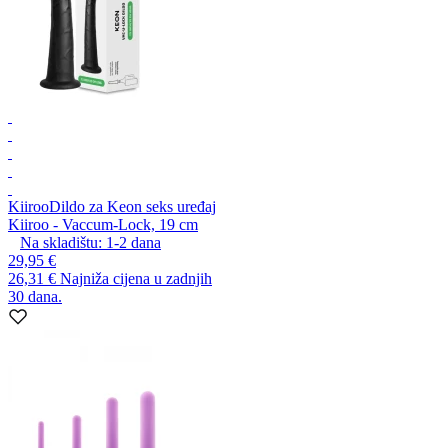
Kiiroo
Dildo za Keon seks uređaj
Kiiroo - Vaccum-Lock, 19 cm
Na skladištu:
1-2
dana
29,95 €
26,31 €
Najniža cijena u zadnjih
30 dana.