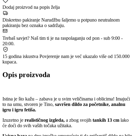
Dodaj proizvod na popis želja
Diskretno pakiranje
Narudžbu šaljemo u potpuno neutralnom
pakiranju bez oznaka o sadržaju.
Trebaš savjet?
Naš tim ti je na raspolaganju od pon - sub 9:00 -
20:00.
15 godina iskustva
Povjerenje nam je već ukazalo više od 150.000
kupaca.
Opis proizvoda
Istina je što kažu – zabava je u svim veličinama i oblicima! Imajući
to na umu, stvoren je Tino,
savršen dildo za početnike, analnu
igru ​​i igru ​​fetiša.
Izuzetno je
realističnog izgleda,
a zbog svojih
tankih 13 cm
lako
će doći do svih vaših točaka užitaka.
Usisna baza
na dnu igračke omogućuje ti da pričvrstiš dildo na bilo