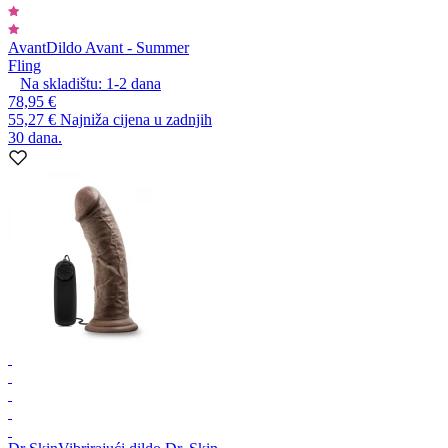
Avant
Dildo Avant - Summer
Fling
Na skladištu:
1-2
dana
78,95 €
55,27 €
Najniža cijena u zadnjih
30 dana.