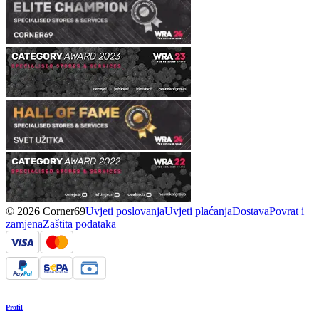
© 2026 Corner69
Uvjeti poslovanja
Uvjeti plaćanja
Dostava
Povrat i
zamjena
Zaštita podataka
Profil