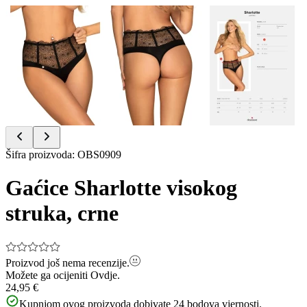
Item
Šifra proizvoda
:
OBS0909
1
of
Gaćice Sharlotte visokog
3
struka, crne
Proizvod još nema recenzije.
Možete ga ocijeniti
Ovdje.
24,95 €
Kupnjom ovog proizvoda dobivate
24
bodova vjernosti.