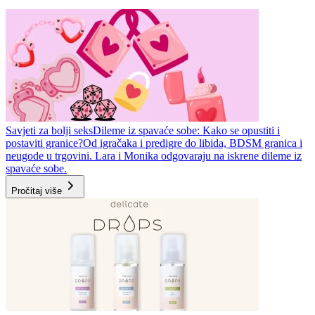
Savjeti za bolji seks
Dileme iz spavaće sobe: Kako se opustiti i
postaviti granice?
Od igračaka i predigre do libida, BDSM granica i
neugode u trgovini. Lara i Monika odgovaraju na iskrene dileme iz
spavaće sobe.
Pročitaj više