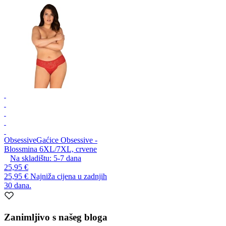
Obsessive
Gaćice Obsessive -
Blossmina 6XL/7XL, crvene
Na skladištu:
5-7
dana
25,95 €
25,95 €
Najniža cijena u zadnjih
30 dana.
Zanimljivo s našeg bloga