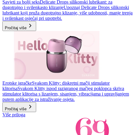
Savjeti za bolji seks
Delicate Drops silikonski lubrikant: za
dugotrajno i svilenkasto klizanje
Upoznaj Delicate Drops silikonski
lubrikant koji pruža dugotrajno klizanje, više udobnosti, manje trenja
i svilenkast osjećaj pri upotrebi.
Pročitaj više
Erotske igračke
Svakom Klitty: diskretni mačji stimulator
klitorisa
Svakom Klitty ispod razigranog mačjeg poklopca skriva
stimulator klitorisa s lizanjem, sisanjem, vibracijama i upravljanjem
putem aplikacije za istraživanje osjeta.
Pročitaj više
Više priloga