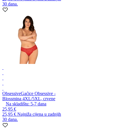
30 dana.
Obsessive
Gaćice Obsessive -
Blossmina 4XL/5XL, crvene
Na skladištu:
5-7
dana
25,95 €
25,95 €
Najniža cijena u zadnjih
30 dana.