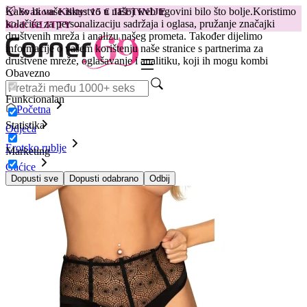
Kako bi vaše iskustvo u našoj web trgovini bilo što bolje.
Koristimo
😽
Svakom Klitty: 15 € JEFTINIJE
kolačiće za personalizaciju sadržaja i oglasa, pružanje značajki
Kod: KLITTY →
društvenih mreža i analizu našeg prometa. Također dijelimo
informacije o vašem korištenju naše stranice s partnerima za
društvene mreže, oglašavanje i analitiku, koji ih mogu kombi
Obavezno
Funkcionalan
Početna
Statistika
Odjeća
Erotsko rublje
Marketing
Gaćice
Gaćice Sharlotte visokog struka, crne
Dopusti sve
Dopusti odabrano
Odbij