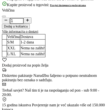
Kupite proizvod u trgovini:
Provjeri dostupnost u poslovnicama
Veličina
Dodaj u košaricu
Više informacija o dostavi
Veličina
Dostava
S/M
1-2
dana
XXL
Nema na zalihi!
L/XL
Nema na zalihi!
Dodaj proizvod na popis želja
Diskretno pakiranje
Narudžbu šaljemo u potpuno neutralnom
pakiranju bez oznaka o sadržaju.
Trebaš savjet?
Naš tim ti je na raspolaganju od pon - sub 9:00 -
20:00.
15 godina iskustva
Povjerenje nam je već ukazalo više od 150.000
kupaca.