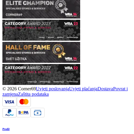
© 2026 Corner69
Uvjeti poslovanja
Uvjeti plaćanja
Dostava
Povrat i
zamjena
Zaštita podataka
Profil