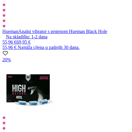
Hueman
Analni vibrator s prstenom Hueman Black Hole
Na skladištu:
1-2
dana
55,96 €
69,95 €
55,96 €
Najniža cijena u zadnjih 30 dana.
20%