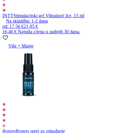
INTT
Stimulacijski gel Vibration! Ice, 15 ml
Na skladištu:
1-2
dana
od
:
17,56 €
21,95 €
16,46 €
Najniža cijena u zadnjih 30 dana.
Više = Manje
Boners
Boners sprej za odgađanje