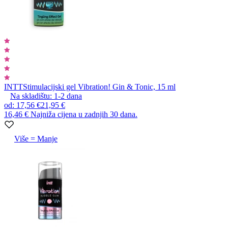
INTT
Stimulacijski gel Vibration! Gin & Tonic, 15 ml
Na skladištu:
1-2
dana
od
:
17,56 €
21,95 €
16,46 €
Najniža cijena u zadnjih 30 dana.
Više = Manje