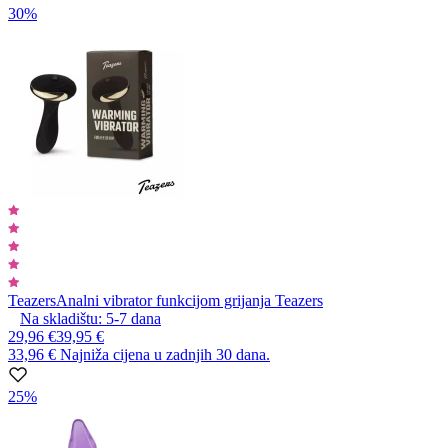
30%
Teazers
Analni vibrator funkcijom grijanja Teazers
Na skladištu:
5-7
dana
29,96 €
39,95 €
33,96 €
Najniža cijena u zadnjih 30 dana.
25%