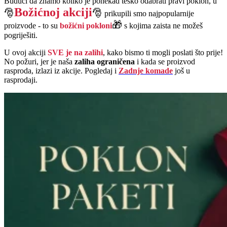
Budući da znamo koliko je ponekad teško odabrati pravi poklon, u
Božićnoj akciji
🎅
🎅
prikupili smo najpopularnije
🎁
proizvode - to su
božićni pokloni
s kojima zaista ne možeš
pogriješiti.
U ovoj akciji
SVE je na zalihi
, kako bismo ti mogli poslati što prije!
No požuri, jer je naša
zaliha ograničena
i kada se proizvod
rasproda, izlazi iz akcije. Pogledaj i
Zadnje komade
još u
rasprodaji.