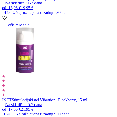
Na skladištu:
1-2
dana
od
:
13,96 €
19,95 €
14,96 €
Najniža cijena u zadnjih 30 dana.
Više = Manje
INTT
Stimulacijski gel Vibration! Blackberry, 15 ml
Na skladištu:
5-7
dana
od
:
17,56 €
21,95 €
16,46 €
Najniža cijena u zadnjih 30 dana.