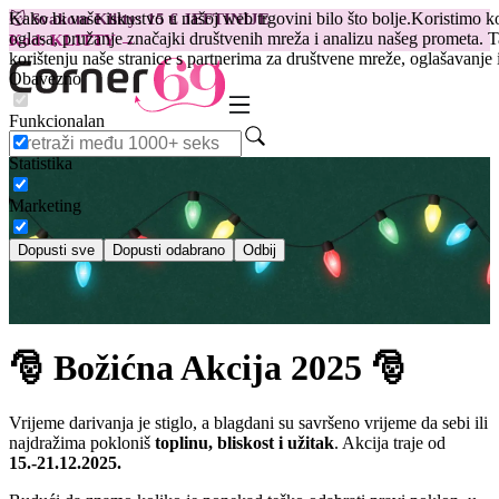
Kako bi vaše iskustvo u našoj web trgovini bilo što bolje.
Koristimo ko
😽
Svakom Klitty: 15 € JEFTINIJE
oglasa, pružanje značajki društvenih mreža i analizu našeg prometa. 
Kod: KLITTY →
korištenju naše stranice s partnerima za društvene mreže, oglašavanje 
Obavezno
Funkcionalan
Statistika
Marketing
Dopusti sve
Dopusti odabrano
Odbij
🎅 Božićna Akcija 2025 🎅
Vrijeme darivanja je stiglo, a blagdani su savršeno vrijeme da sebi ili
najdražima pokloniš
toplinu, bliskost i užitak
. Akcija traje od
15.-21.12.2025.