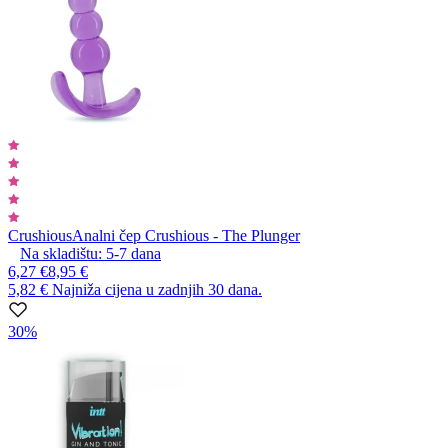
Crushious
Analni čep Crushious - The Plunger
Na skladištu:
5-7
dana
6,27 €
8,95 €
5,82 €
Najniža cijena u zadnjih 30 dana.
30%