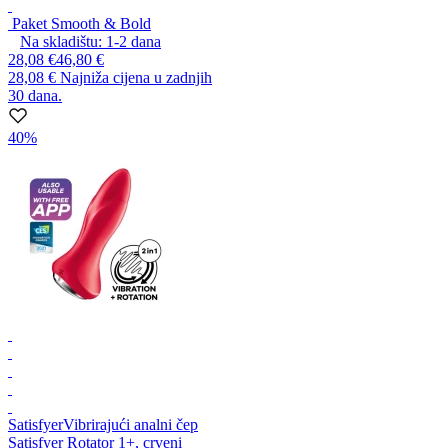
Paket Smooth & Bold
Na skladištu:
1-2
dana
28,08 €
46,80 €
28,08 €
Najniža cijena u zadnjih
30 dana.
40%
Satisfyer
Vibrirajući analni čep
Satisfyer Rotator 1+, crveni