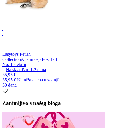
Easytoys Fetish
Collection
Analni čep Fox Tail
No. 1 srebrni
Na skladištu:
1-2
dana
35,95 €
35,95 €
Najniža cijena u zadnjih
30 dana.
Zanimljivo s našeg bloga