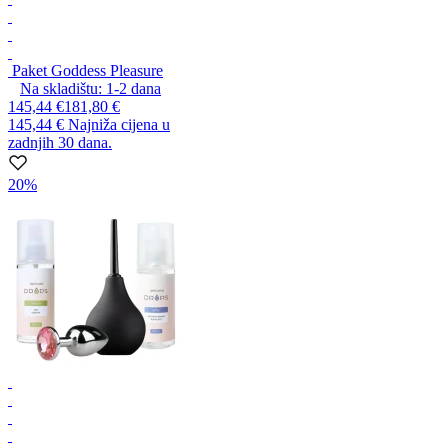
Paket Goddess Pleasure
Na skladištu:
1-2
dana
145,44 €
181,80 €
145,44 €
Najniža cijena u
zadnjih 30 dana.
20%