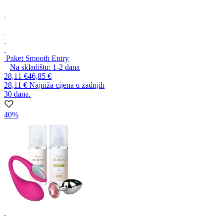
Paket Smooth Entry
Na skladištu:
1-2
dana
28,11 €
46,85 €
28,11 €
Najniža cijena u zadnjih
30 dana.
40%