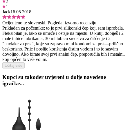
2
1
Jack
16.05.2018
Ocijenjeno u:
slovenski.
Pogledaj izvorno recenziju.
Prikladan za početnike; to je prvi silikonski čep koji sam isprobala.
Fleksibilan je, lako se umeće i ostaje na mjestu. U kutiji dobiješ i 2
male tubice lubrikanta, 30 ml tubicu sredstva za čišćenje i 2
"navlake za prst", koje su zapravo mini kondomi za prst—prilično
beskorisno. Prije i poslije korištenja čistim vodom i to je sasvim
dovoljno. Ako birate svoj prvi analni čep, preporučila bih i metalni,
koji općenito više volim.
Učitaj više
Kupci su također uvjereni u dolje navedene
igračke...