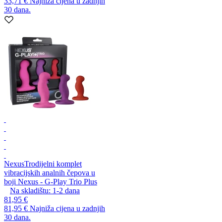
33,71 €
Najniža cijena u zadnjih
30 dana.
Nexus
Trodijelni komplet
vibracijskih analnih čepova u
boji Nexus - G-Play Trio Plus
Na skladištu:
1-2
dana
81,95 €
81,95 €
Najniža cijena u zadnjih
30 dana.