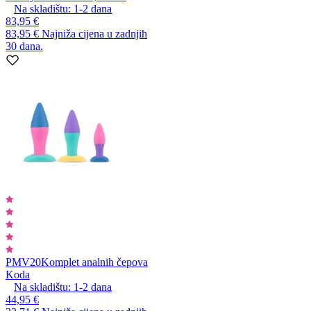
Na skladištu:
1-2
dana
83,95 €
83,95 €
Najniža cijena u zadnjih
30 dana.
PMV20
Komplet analnih čepova
Koda
Na skladištu:
1-2
dana
44,95 €