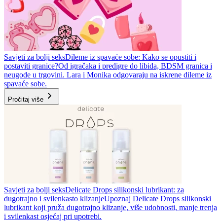
Savjeti za bolji seks
Dileme iz spavaće sobe: Kako se opustiti i
postaviti granice?
Od igračaka i predigre do libida, BDSM granica i
neugode u trgovini. Lara i Monika odgovaraju na iskrene dileme iz
spavaće sobe.
Pročitaj više
Savjeti za bolji seks
Delicate Drops silikonski lubrikant: za
dugotrajno i svilenkasto klizanje
Upoznaj Delicate Drops silikonski
lubrikant koji pruža dugotrajno klizanje, više udobnosti, manje trenja
i svilenkast osjećaj pri upotrebi.