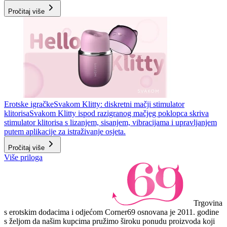
Pročitaj više
Erotske igračke
Svakom Klitty: diskretni mačji stimulator
klitorisa
Svakom Klitty ispod razigranog mačjeg poklopca skriva
stimulator klitorisa s lizanjem, sisanjem, vibracijama i upravljanjem
putem aplikacije za istraživanje osjeta.
Pročitaj više
Više priloga
Trgovina
s erotskim dodacima i odjećom Corner69 osnovana je 2011. godine
s željom da našim kupcima pružimo široku ponudu proizvoda koji