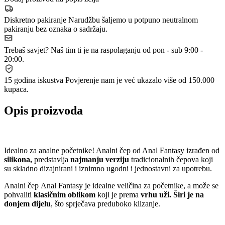
Diskretno pakiranje
Narudžbu šaljemo u potpuno neutralnom
pakiranju bez oznaka o sadržaju.
Trebaš savjet?
Naš tim ti je na raspolaganju od pon - sub 9:00 -
20:00.
15 godina iskustva
Povjerenje nam je već ukazalo više od 150.000
kupaca.
Opis proizvoda
Idealno za analne početnike! Analni čep od Anal Fantasy izrađen od
silikona,
predstavlja
najmanju verziju
tradicionalnih čepova koji
su skladno dizajnirani i iznimno ugodni i jednostavni za upotrebu.
Analni čep Anal Fantasy je idealne veličina za početnike, a može se
pohvaliti
klasičnim oblikom
koji je prema
vrhu uži. Širi je na
donjem dijelu
, što sprječava preduboko klizanje.