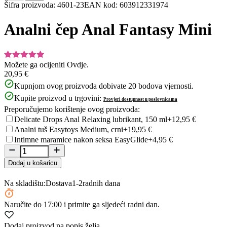
Item
Šifra proizvoda
:
4601-23
EAN kod
:
603912331974
1
of
Analni čep Anal Fantasy Mini
5
Možete ga ocijeniti
Ovdje.
20,95 €
Kupnjom ovog proizvoda dobivate
20
bodova vjernosti.
Kupite proizvod u trgovini:
Provjeri dostupnost u poslovnicama
Preporučujemo korištenje ovog proizvoda:
Delicate Drops Anal Relaxing lubrikant, 150 ml
+12,95 €
Analni tuš Easytoys Medium, crni
+19,95 €
Intimne maramice nakon seksa EasyGlide
+4,95 €
Dodaj u košaricu
Na skladištu:
Dostava
1-2
radnih dana
Naručite
do 17:00
i primite ga sljedeći radni dan.
Dodaj proizvod na popis želja