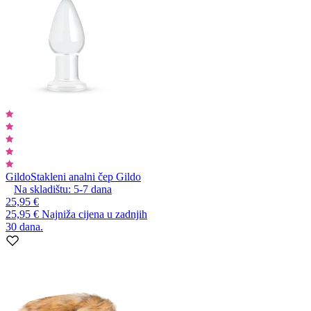
Gildo
Stakleni analni čep Gildo
Na skladištu:
5-7
dana
25,95 €
25,95 €
Najniža cijena u zadnjih
30 dana.