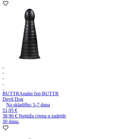
BUTTR
Analni čep BUTTR
Devil Dog
Na skladištu:
5-7
dana
51,95 €
38,96 €
Najniža cijena u zadnjih
30 dana.