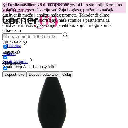
Kako bi vaše iskustvo u našoj web trgovini bilo što bolje.
Koristimo
😽
Svakom Klitty: 15 € JEFTINIJE
kolačiće za personalizaciju sadržaja i oglasa, pružanje značajki
Kod: KLITTY →
društvenih mreža i analizu našeg prometa. Također dijelimo
informacije o vašem korištenju naše stranice s partnerima za
društvene mreže, oglašavanje i analitiku, koji ih mogu kombi
Obavezno
Funkcionalan
Početna
Statistika
Analno
Analni čepovi
Marketing
Analni čep Anal Fantasy Mini
Dopusti sve
Dopusti odabrano
Odbij