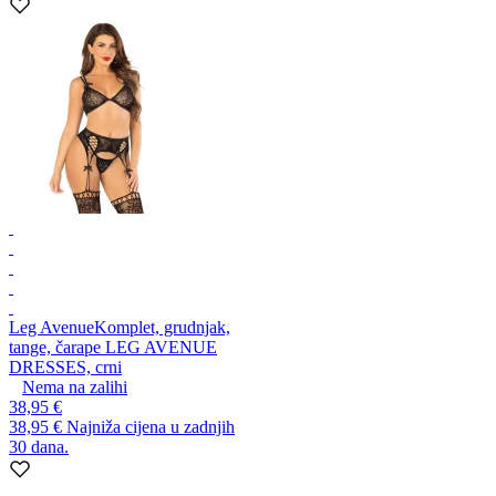
Leg Avenue
Komplet, grudnjak,
tange, čarape LEG AVENUE
DRESSES, crni
Nema na zalihi
38,95 €
38,95 €
Najniža cijena u zadnjih
30 dana.