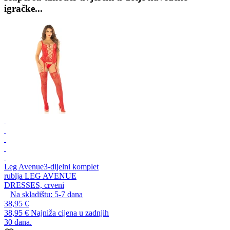
igračke...
Leg Avenue
3-dijelni komplet
rublja LEG AVENUE
DRESSES, crveni
Na skladištu:
5-7
dana
38,95 €
38,95 €
Najniža cijena u zadnjih
30 dana.