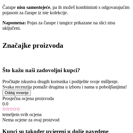
Čarape
nisu samostojeće
, pa ih možeš kombinirati s odgovarajućim
pojasom za čarape iz iste kolekcije.
Napomena:
Pojas za čarape i tangice prikazane na slici nisu
uključeni.
Značajke proizvoda
Što kažu naši zadovoljni kupci?
Pročitajte iskustva drugih korisnika i podijelite svoje mišljenje.
Svaka recenzija pomaže drugima u izboru i nama u poboljšanjima!
Oddaj mnenje
Prosječna ocjena proizvoda
0.0
temeljem svih ocjena
Nema ocjene za ovaj proizvod
Kupci su također uvjereni u dolje navedene