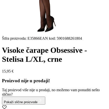
Šifra proizvoda
:
E35866
EAN kod
:
5901688261804
Visoke čarape Obsessive -
Stelisa L/XL, crne
15,95 €
Proizvod nije u prodaji!
Taj proizvod više nije u prodaji, no možemo vam ponuditi nešto
slično?
Pokaži slične proizvode