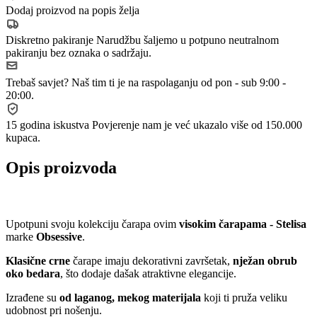
Dodaj proizvod na popis želja
Diskretno pakiranje
Narudžbu šaljemo u potpuno neutralnom
pakiranju bez oznaka o sadržaju.
Trebaš savjet?
Naš tim ti je na raspolaganju od pon - sub 9:00 -
20:00.
15 godina iskustva
Povjerenje nam je već ukazalo više od 150.000
kupaca.
Opis proizvoda
Upotpuni svoju kolekciju čarapa ovim
visokim čarapama - Stelisa
marke
Obsessive
.
Klasične crne
čarape imaju dekorativni završetak,
nježan obrub
oko bedara
, što dodaje dašak atraktivne elegancije.
Izrađene su
od laganog, mekog materijala
koji ti pruža veliku
udobnost pri nošenju.