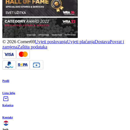
© 2026 Corner69
Uvjeti poslovanja
Uvjeti plaćanja
Dostava
Povrat i
zamjena
Zaštita podataka
Profil
Lista želja
Košarica
Kontakt
Jezik