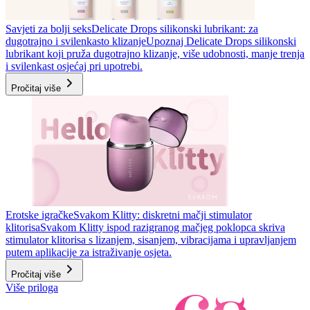
Savjeti za bolji seks
Delicate Drops silikonski lubrikant: za
dugotrajno i svilenkasto klizanje
Upoznaj Delicate Drops silikonski
lubrikant koji pruža dugotrajno klizanje, više udobnosti, manje trenja
i svilenkast osjećaj pri upotrebi.
Pročitaj više
Erotske igračke
Svakom Klitty: diskretni mačji stimulator
klitorisa
Svakom Klitty ispod razigranog mačjeg poklopca skriva
stimulator klitorisa s lizanjem, sisanjem, vibracijama i upravljanjem
putem aplikacije za istraživanje osjeta.
Pročitaj više
Više priloga