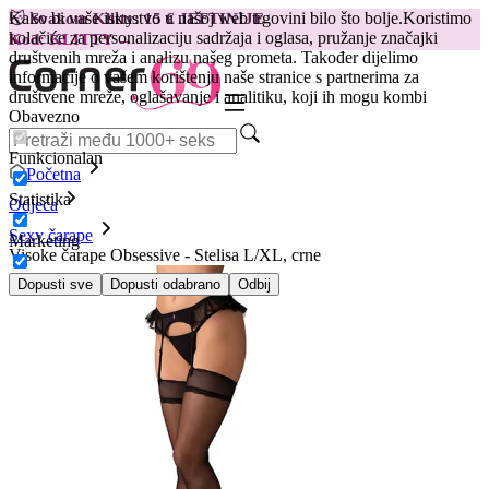
Kako bi vaše iskustvo u našoj web trgovini bilo što bolje.
Koristimo
😽
Svakom Klitty: 15 € JEFTINIJE
kolačiće za personalizaciju sadržaja i oglasa, pružanje značajki
Kod: KLITTY →
društvenih mreža i analizu našeg prometa. Također dijelimo
informacije o vašem korištenju naše stranice s partnerima za
društvene mreže, oglašavanje i analitiku, koji ih mogu kombi
Obavezno
Funkcionalan
Početna
Statistika
Odjeća
Sexy čarape
Marketing
Visoke čarape Obsessive - Stelisa L/XL, crne
Dopusti sve
Dopusti odabrano
Odbij