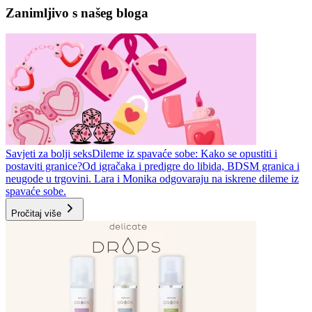
Zanimljivo s našeg bloga
Savjeti za bolji seks
Dileme iz spavaće sobe: Kako se opustiti i
postaviti granice?
Od igračaka i predigre do libida, BDSM granica i
neugode u trgovini. Lara i Monika odgovaraju na iskrene dileme iz
spavaće sobe.
Pročitaj više