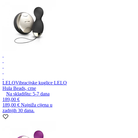
LELO
Vibracijske kuglice LELO
Hula Beads, crne
Na skladištu:
5-7
dana
189,00 €
189,00 €
Najniža cijena u
zadnjih 30 dana.