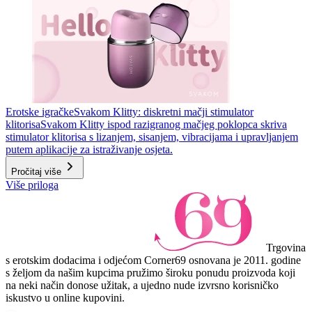
Erotske igračke
Svakom Klitty: diskretni mačji stimulator
klitorisa
Svakom Klitty ispod razigranog mačjeg poklopca skriva
stimulator klitorisa s lizanjem, sisanjem, vibracijama i upravljanjem
putem aplikacije za istraživanje osjeta.
Pročitaj više
Više priloga
Trgovina
s erotskim dodacima i odjećom Corner69 osnovana je 2011. godine
s željom da našim kupcima pružimo široku ponudu proizvoda koji
na neki način donose užitak, a ujedno nude izvrsno korisničko
iskustvo u online kupovini.