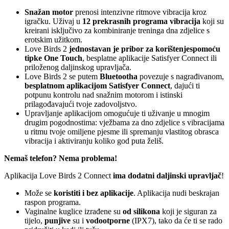
Snažan motor
prenosi intenzivne ritmove vibracija kroz
igračku. Uživaj u
12 prekrasnih programa vibracija
koji su
kreirani isključivo za kombiniranje treninga dna zdjelice s
erotskim užitkom.
Love Birds 2
jednostavan je pribor za korištenje
s
pomoću
tipke One Touch
, besplatne aplikacije Satisfyer Connect ili
priloženog daljinskog upravljača.
Love Birds 2 se putem
Bluetootha
povezuje s nagrađivanom,
besplatnom aplikacijom Satisfyer Connect
, dajući ti
potpunu kontrolu nad snažnim motorom i istinski
prilagođavajući tvoje zadovoljstvo.
Upravljanje aplikacijom omogućuje ti uživanje u mnogim
drugim pogodnostima: vježbama za dno zdjelice s vibracijama
u ritmu tvoje omiljene pjesme ili spremanju vlastitog obrasca
vibracija i aktiviranju koliko god puta želiš.
Nemaš telefon? Nema problema!
Aplikacija Love Birds 2 Connect
ima dodatni daljinski upravljač
!
Može se
koristiti i bez aplikacije
. Aplikacija nudi beskrajan
raspon programa.
Vaginalne kuglice izrađene su
od silikona
koji je siguran za
tijelo,
punjive
su i
vodootporne
(IPX7), tako da će ti se rado