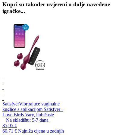
Kupci su također uvjereni u dolje navedene
igračke...
Satisfyer
Vibrirajuće vaginalne
kuglice s aplikacijom Satisfyer -
Love Birds Vary, ljubičaste
Na skladištu:
5-7
dana
85,95 €
60,71 €
Najniža cijena u zadnjih