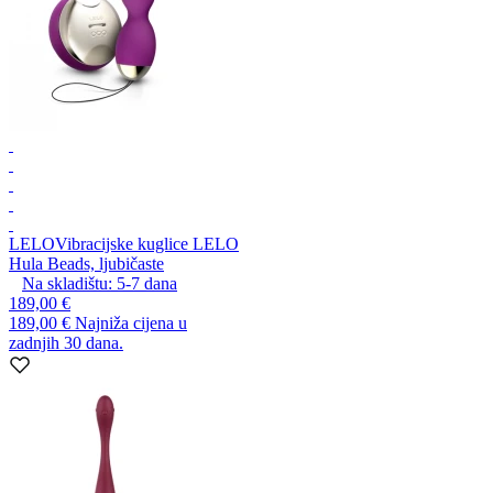
LELO
Vibracijske kuglice LELO
Hula Beads, ljubičaste
Na skladištu:
5-7
dana
189,00 €
189,00 €
Najniža cijena u
zadnjih 30 dana.