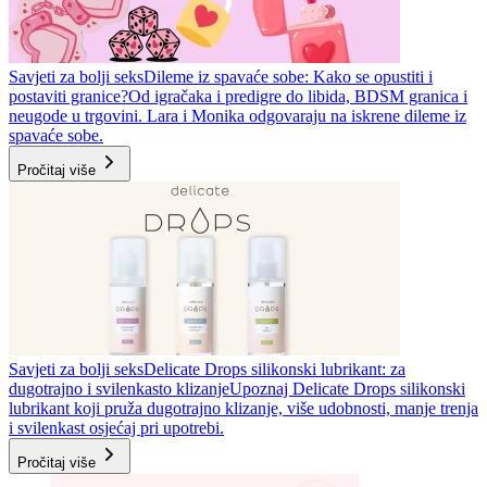
Savjeti za bolji seks
Dileme iz spavaće sobe: Kako se opustiti i
postaviti granice?
Od igračaka i predigre do libida, BDSM granica i
neugode u trgovini. Lara i Monika odgovaraju na iskrene dileme iz
spavaće sobe.
Pročitaj više
Savjeti za bolji seks
Delicate Drops silikonski lubrikant: za
dugotrajno i svilenkasto klizanje
Upoznaj Delicate Drops silikonski
lubrikant koji pruža dugotrajno klizanje, više udobnosti, manje trenja
i svilenkast osjećaj pri upotrebi.
Pročitaj više