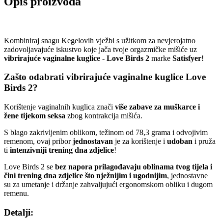
Opis proizvoda
Kombiniraj snagu Kegelovih vježbi s užitkom za nevjerojatno
zadovoljavajuće iskustvo koje jača tvoje orgazmičke mišiće uz
vibrirajuće vaginalne kuglice - Love Birds 2
marke
Satisfyer
!
Zašto odabrati vibrirajuće vaginalne kuglice Love
Birds 2?
Korištenje vaginalnih kuglica znači
više zabave za muškarce i
žene tijekom seksa
zbog kontrakcija mišića.
S blago zakrivljenim oblikom, težinom od 78,3 grama i odvojivim
remenom, ovaj pribor
jednostavan
je za korištenje i
udoban
i pruža
ti
intenzivniji trening dna zdjelice
!
Love Birds 2 se
bez napora prilagođavaju oblinama tvog tijela i
čini trening dna zdjelice što nježnijim i ugodnijim
, jednostavne
su za umetanje i držanje zahvaljujući ergonomskom obliku i dugom
remenu.
Detalji: