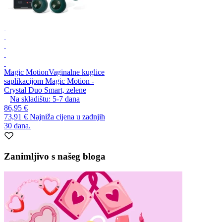
Magic Motion
Vaginalne kuglice
saplikacijom Magic Motion -
Crystal Duo Smart, zelene
Na skladištu:
5-7
dana
86,95 €
73,91 €
Najniža cijena u zadnjih
30 dana.
Zanimljivo s našeg bloga