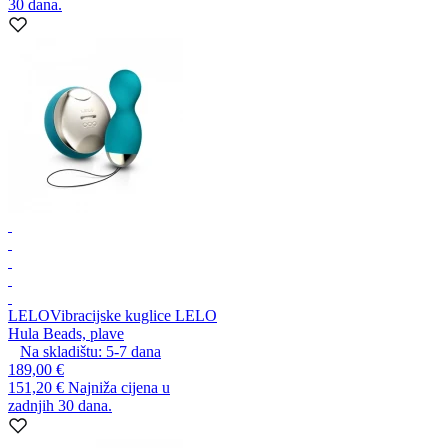
30 dana.
LELO
Vibracijske kuglice LELO
Hula Beads, plave
Na skladištu:
5-7
dana
189,00 €
151,20 €
Najniža cijena u
zadnjih 30 dana.