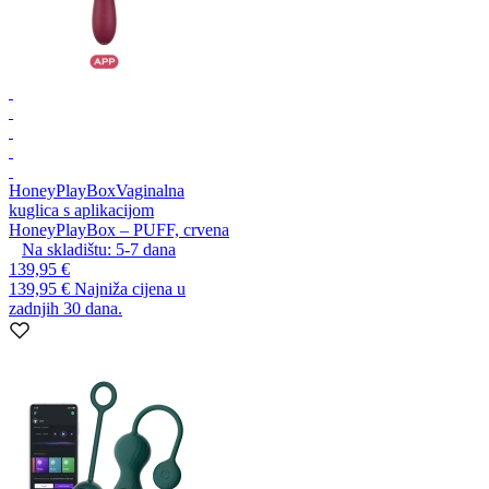
HoneyPlayBox
Vaginalna
kuglica s aplikacijom
HoneyPlayBox – PUFF, crvena
Na skladištu:
5-7
dana
139,95 €
139,95 €
Najniža cijena u
zadnjih 30 dana.