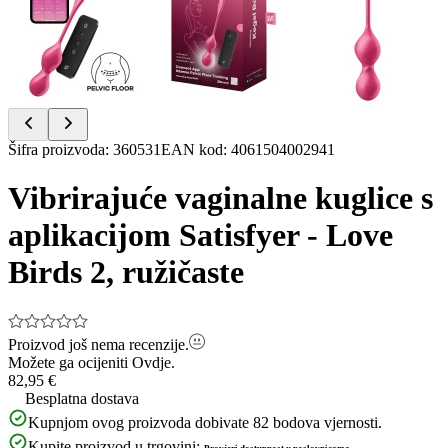
Item
Šifra proizvoda
:
360531
EAN kod
:
4061504002941
1
of
Vibrirajuće vaginalne kuglice s
4
aplikacijom Satisfyer - Love
Birds 2, ružičaste
Proizvod još nema recenzije.
Možete ga ocijeniti
Ovdje.
82,95 €
Besplatna dostava
Kupnjom ovog proizvoda dobivate
82
bodova vjernosti.
Kupite proizvod u trgovini: