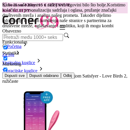
Kako bi vaše iskustvo u našoj web trgovini bilo što bolje.
Koristimo
😽
Svakom Klitty: 15 € JEFTINIJE
kolačiće za personalizaciju sadržaja i oglasa, pružanje značajki
Kod: KLITTY →
društvenih mreža i analizu našeg prometa. Također dijelimo
informacije o vašem korištenju naše stranice s partnerima za
društvene mreže, oglašavanje i analitiku, koji ih mogu kombi
Obavezno
Funkcionalan
Početna
Statistika
Za nju
Vaginalne kuglice
Marketing
Vibracijske kuglice
Vibrirajuće vaginalne kuglice s aplikacijom Satisfyer - Love Birds 2,
Dopusti sve
Dopusti odabrano
Odbij
ružičaste