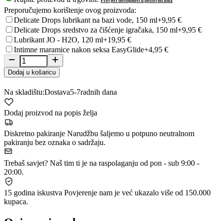
Provjeri dostupnost u poslovnicama
Preporučujemo korištenje ovog proizvoda:
Delicate Drops lubrikant na bazi vode, 150 ml
+9,95 €
Delicate Drops sredstvo za čišćenje igračaka, 150 ml
+9,95 €
Lubrikant JO - H2O, 120 ml
+19,95 €
Intimne maramice nakon seksa EasyGlide
+4,95 €
Dodaj u košaricu
Na skladištu:
Dostava
5-7
radnih dana
Dodaj proizvod na popis želja
Diskretno pakiranje
Narudžbu šaljemo u potpuno neutralnom
pakiranju bez oznaka o sadržaju.
Trebaš savjet?
Naš tim ti je na raspolaganju od pon - sub 9:00 -
20:00.
15 godina iskustva
Povjerenje nam je već ukazalo više od 150.000
kupaca.