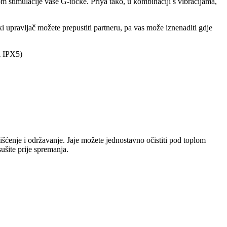
jom stimulacije vaše G-točke. Priya tako, u kombinaciji s vibracijama,
 upravljač možete prepustiti partneru, pa vas može iznenaditi gdje
i IPX5)
išćenje i održavanje. Jaje možete jednostavno očistiti pod toplom
ušite prije spremanja.