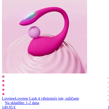
Lovense
Lovense Lush 4 vibrirajuće jaje, ružičasto
Na skladištu:
1-2
dana
149,95 €