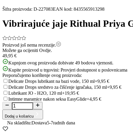
Šifra proizvoda
:
D-227083
EAN kod
:
8435565913298
Vibrirajuće jaje Rithual Priya 
Proizvod još nema recenzije.
Možete ga ocijeniti
Ovdje.
49,95 €
Kupnjom ovog proizvoda dobivate
49
bodova vjernosti.
Kupite proizvod u trgovini:
Provjeri dostupnost u poslovnicama
Preporučujemo korištenje ovog proizvoda:
Delicate Drops lubrikant na bazi vode, 150 ml
+9,95 €
Delicate Drops sredstvo za čišćenje igračaka, 150 ml
+9,95 €
Lubrikant JO - H2O, 120 ml
+19,95 €
Intimne maramice nakon seksa EasyGlide
+4,95 €
Dodaj u košaricu
Na skladištu:
Dostava
5-7
radnih dana