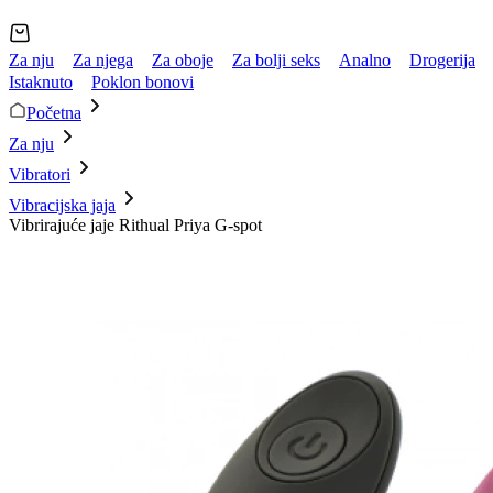
Za nju
Za njega
Za oboje
Za bolji seks
Analno
Drogerija
Istaknuto
Poklon bonovi
Početna
Za nju
Vibratori
Vibracijska jaja
Vibrirajuće jaje Rithual Priya G-spot