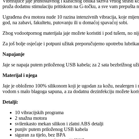
Vibrirajuće jaje jednostavnog i klasičnog oblika skriva vrtlog strasti 
pruža dodatnu stimulaciju pritiskom na G-točku, a sve vam prepušta n
Ugrađena dva motora nude 10 razina intenzivnih vibracija, koje mijen
god, na zabavi, fakultetu, putovanju ili u domaćoj spavaćoj sobi.
Zbog vodootpornog materijala jaje možete koristiti i pod tušem, no n
Za još bolje osjećaje i potpuni užitak preporučujemo upotrebu lubrikanta
Napajanje
Jaje se napaja putem priloženog USB kabela; za 2 sata bezbrižnog uži
Materijal i njega
Jaje je obloženo 100% silikonom koji je ugodan za kožu, nealergen i ne
vodom s malo blagoga sapuna, a za dodatnu dezinfekciju možete koristi
Detalji:
10 vibracijskih programa
2 snažna motora
svilenkasto mekan silikon i zlatni ABS detalji
punjiv putem priloženog USB kabela
siguran za tijelo, bez BPA