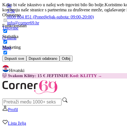
Kako bi vaše iskustvo u našoj web trgovini bilo što bolje.
Koristimo ko
5k
korištenju naše stranice s partnerima za društvene mreže, oglašavanje 
3,5k
Obavezno
0800 804 851
(Ponedjeljak-subota:
09:00-20:00)
info@corner69.hr
Funkcionalan
Trgovine
Statistika
O nama
Marketing
Blog
Kontakt
Dopusti sve
Dopusti odabrano
Odbij
Hrvatski
😽
Svakom Klitty: 15 € JEFTINIJE
Kod: KLITTY →
Profil
Lista želja