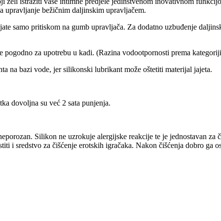
koji želi istražiti vaše intimne predjele jedinstvenom inovativnom funkci
a upravljanje bežičnim daljinskim upravljačem.
jate samo pritiskom na gumb upravljača. Za dodatno uzbuđenje daljinski
ije pogodno za upotrebu u kadi. (Razina vodootpornosti prema kategorij
 na bazi vode, jer silikonski lubrikant može oštetiti materijal jajeta.
tka dovoljna su već 2 sata punjenja.
porozan. Silikon ne uzrokuje alergijske reakcije te je jednostavan za č
ti i sredstvo za čišćenje erotskih igračaka. Nakon čišćenja dobro ga os