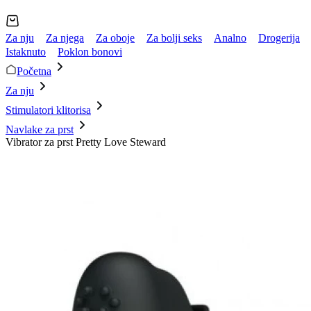
Za nju
Za njega
Za oboje
Za bolji seks
Analno
Drogerija
Istaknuto
Poklon bonovi
Početna
Za nju
Stimulatori klitorisa
Navlake za prst
Vibrator za prst Pretty Love Steward