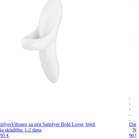
isfyer
Vibrator za prst Satisfyer Bold Lover, bijeli
Dame
a skladištu:
1-2
dana
Na 
,95 €
90,9