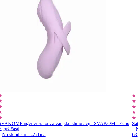
SVAKOM
Finger vibrator za vanjsku stimulaciju SVAKOM - Echo
Sat
2, ružičasti
N
Na skladištu:
1-2
dana
63