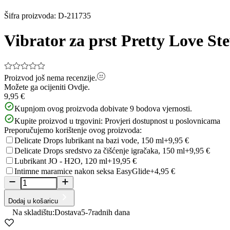
Šifra proizvoda
:
D-211735
Vibrator za prst Pretty Love St
Proizvod još nema recenzije.
Možete ga ocijeniti
Ovdje.
9,95 €
Kupnjom ovog proizvoda dobivate
9
bodova vjernosti.
Kupite proizvod u trgovini:
Provjeri dostupnost u poslovnicama
Preporučujemo korištenje ovog proizvoda:
Delicate Drops lubrikant na bazi vode, 150 ml
+9,95 €
Delicate Drops sredstvo za čišćenje igračaka, 150 ml
+9,95 €
Lubrikant JO - H2O, 120 ml
+19,95 €
Intimne maramice nakon seksa EasyGlide
+4,95 €
Dodaj u košaricu
Na skladištu:
Dostava
5-7
radnih dana