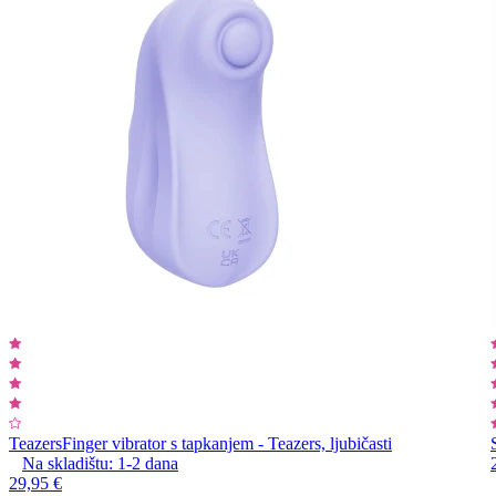
Teazers
Finger vibrator s tapkanjem - Teazers, ljubičasti
Na skladištu:
1-2
dana
29,95 €