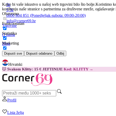
Kako bi vaše iskustvo u našoj web trgovini bilo što bolje.
Koristimo ko
5k
korištenju naše stranice s partnerima za društvene mreže, oglašavanje 
3,5k
Obavezno
0800 804 851
(Ponedjeljak-subota:
09:00-20:00)
info@corner69.hr
Funkcionalan
Trgovine
Statistika
O nama
Marketing
Blog
Kontakt
Dopusti sve
Dopusti odabrano
Odbij
Hrvatski
😽
Svakom Klitty: 15 € JEFTINIJE
Kod: KLITTY →
Profil
Lista želja