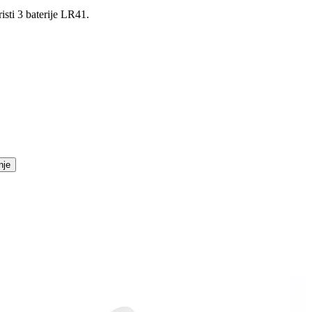
risti 3 baterije LR41.
nje