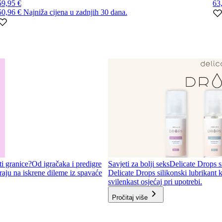
59,95 €
63
50,96 €
Najniža cijena u zadnjih 30 dana.
ti granice?
Od igračaka i predigre
Savjeti za bolji seks
Delicate Drops si
aju na iskrene dileme iz spavaće
Delicate Drops silikonski lubrikant k
svilenkast osjećaj pri upotrebi.
Pročitaj više