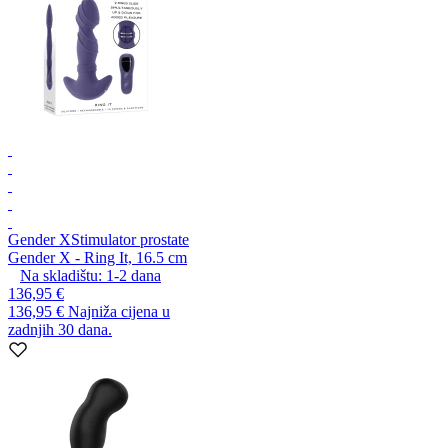
Gender X
Stimulator prostate
Gender X - Ring It, 16.5 cm
Na skladištu:
1-2
dana
136,95 €
136,95 €
Najniža cijena u
zadnjih 30 dana.