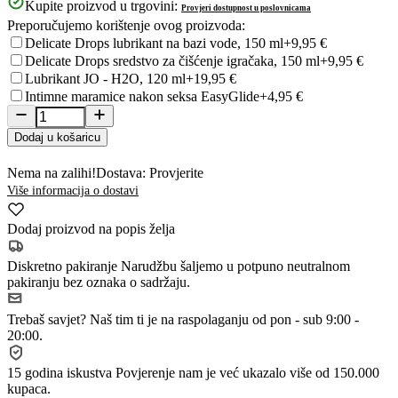
Kupite proizvod u trgovini:
Provjeri dostupnost u poslovnicama
Preporučujemo korištenje ovog proizvoda:
Delicate Drops lubrikant na bazi vode, 150 ml
+9,95 €
Delicate Drops sredstvo za čišćenje igračaka, 150 ml
+9,95 €
Lubrikant JO - H2O, 120 ml
+19,95 €
Intimne maramice nakon seksa EasyGlide
+4,95 €
Dodaj u košaricu
Nema na zalihi!
Dostava: Provjerite
Više informacija o dostavi
Dodaj proizvod na popis želja
Diskretno pakiranje
Narudžbu šaljemo u potpuno neutralnom
pakiranju bez oznaka o sadržaju.
Trebaš savjet?
Naš tim ti je na raspolaganju od pon - sub 9:00 -
20:00.
15 godina iskustva
Povjerenje nam je već ukazalo više od 150.000
kupaca.