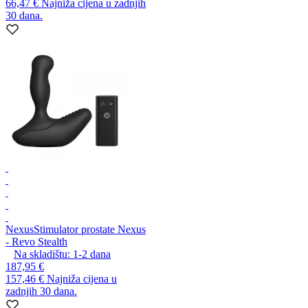
66,47 €
Najniža cijena u zadnjih
30 dana.
Nexus
Stimulator prostate Nexus
- Revo Stealth
Na skladištu:
1-2
dana
187,95 €
157,46 €
Najniža cijena u
zadnjih 30 dana.