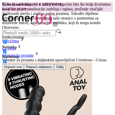
Kako bi vaše iskustvo u našoj web trgovini bilo što bolje.
Koristimo
😽
Svakom Klitty: 15 € JEFTINIJE
kolačiće za personalizaciju sadržaja i oglasa, pružanje značajki
Kod: KLITTY →
društvenih mreža i analizu našeg prometa. Također dijelimo
informacije o vašem korištenju naše stranice s partnerima za
društvene mreže, oglašavanje i analitiku, koji ih mogu kombi
Obavezno
Funkcionalan
Početna
Statistika
Za njega
Stimulacija prostate
Marketing
Vibrator za prostatu s daljinskim upravljačem Crushious - Crixus
Dopusti sve
Dopusti odabrano
Odbij