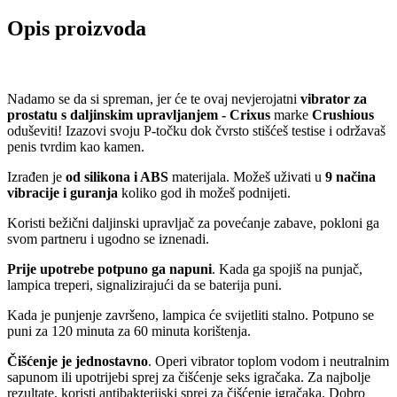
Opis proizvoda
Nadamo se da si spreman, jer će te ovaj nevjerojatni
vibrator za
prostatu s daljinskim upravljanjem - Crixus
marke
Crushious
oduševiti! Izazovi svoju P-točku dok čvrsto stišćeš testise i održavaš
penis tvrdim kao kamen.
Izrađen je
od silikona i ABS
materijala. Možeš uživati ​​u
9 načina
vibracije i guranja
koliko god ih možeš podnijeti.
Koristi bežični daljinski upravljač za povećanje zabave, pokloni ga
svom partneru i ugodno se iznenadi.
Prije upotrebe potpuno ga napuni
. Kada ga spojiš na punjač, ​​
lampica treperi, signalizirajući da se baterija puni.
Kada je punjenje završeno, lampica će svijetliti stalno. Potpuno se
puni za 120 minuta za 60 minuta korištenja.
Čišćenje je jednostavno
. Operi vibrator toplom vodom i neutralnim
sapunom ili upotrijebi sprej za čišćenje seks igračaka. Za najbolje
rezultate, koristi antibakterijski sprej za čišćenje igračaka. Dobro