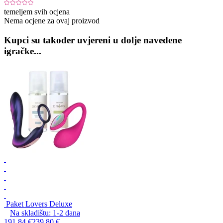
temeljem svih ocjena
Nema ocjene za ovaj proizvod
Kupci su također uvjereni u dolje navedene
igračke...
Paket Lovers Deluxe
Na skladištu:
1-2
dana
191,84 €
239,80 €