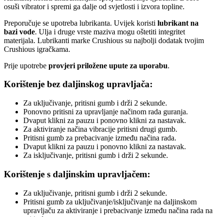
osuši vibrator i spremi ga dalje od svjetlosti i izvora topline.
Preporučuje se upotreba lubrikanta. Uvijek koristi
lubrikant na
bazi vode
. Ulja i druge vrste maziva mogu oštetiti integritet
materijala. Lubrikanti marke Crushious su najbolji dodatak tvojim
Crushious igračkama.
Prije upotrebe
provjeri priložene upute za uporabu
.
Korištenje bez daljinskog upravljača:
Za uključivanje, pritisni gumb i drži 2 sekunde.
Ponovno pritisni za upravljanje načinom rada guranja.
Dvaput klikni za pauzu i ponovno klikni za nastavak.
Za aktiviranje načina vibracije pritisni drugi gumb.
Pritisni gumb za prebacivanje između načina rada.
Dvaput klikni za pauzu i ponovno klikni za nastavak.
Za isključivanje, pritisni gumb i drži 2 sekunde.
Korištenje s daljinskim upravljačem:
Za uključivanje, pritisni gumb i drži 2 sekunde.
Pritisni gumb za uključivanje/isključivanje na daljinskom
upravljaču za aktiviranje i prebacivanje između načina rada na