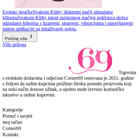
Erotske igračke
Svakom Klitty: diskretni mačji stimulator
klitorisa
Svakom Klitty ispod razigranog mačjeg poklopca skriva
stimulator klitorisa s lizanjem, sisanjem, vibracijama i upravljanjem
putem aplikacije za istraživanje osjeta.
Pročitaj više
Više priloga
Trgovina
s erotskim dodacima i odjećom Corner69 osnovana je 2011. godine
s željom da našim kupcima pružimo široku ponudu proizvoda koji
na neki način donose užitak, a ujedno nude izvrsno korisničko
iskustvo u online kupovini.
Kategorije
Pomoć i savjeti
moj račun
Corner69
Kontakt