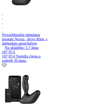
Nexus
Masažni stimulator
prostate Nexus - Revo Ring, s
daljinskim upravljačem
Na skladištu:
5-7
dana
187,95 €
187,95 €
Najniža cijena u
zadnjih 30 dana.