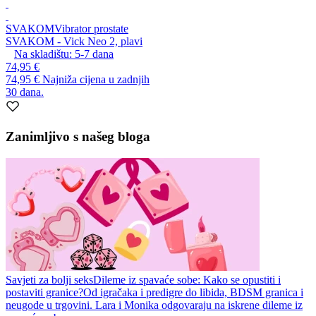
SVAKOM
Vibrator prostate
SVAKOM - Vick Neo 2, plavi
Na skladištu:
5-7
dana
74,95 €
74,95 €
Najniža cijena u zadnjih
30 dana.
Zanimljivo s našeg bloga
Savjeti za bolji seks
Dileme iz spavaće sobe: Kako se opustiti i
postaviti granice?
Od igračaka i predigre do libida, BDSM granica i
neugode u trgovini. Lara i Monika odgovaraju na iskrene dileme iz