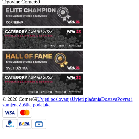
Trgovine Corner69
© 2026 Corner69
Uvjeti poslovanja
Uvjeti plaćanja
Dostava
Povrat i
zamjena
Zaštita podataka