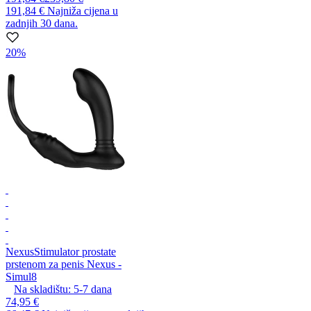
191,84 €
Najniža cijena u
zadnjih 30 dana.
20%
Nexus
Stimulator prostate
prstenom za penis Nexus -
Simul8
Na skladištu:
5-7
dana
74,95 €