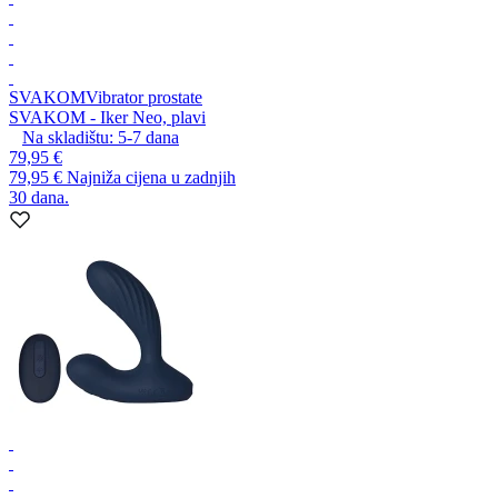
SVAKOM
Vibrator prostate
SVAKOM - Iker Neo, plavi
Na skladištu:
5-7
dana
79,95 €
79,95 €
Najniža cijena u zadnjih
30 dana.