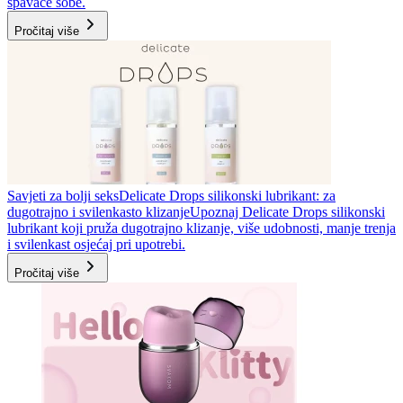
spavaće sobe.
Pročitaj više
Savjeti za bolji seks
Delicate Drops silikonski lubrikant: za
dugotrajno i svilenkasto klizanje
Upoznaj Delicate Drops silikonski
lubrikant koji pruža dugotrajno klizanje, više udobnosti, manje trenja
i svilenkast osjećaj pri upotrebi.
Pročitaj više