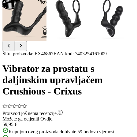
Item
Šifra proizvoda
:
EX46867
EAN kod
:
7403254161009
1
of
Vibrator za prostatu s
8
daljinskim upravljačem
Crushious - Crixus
Proizvod još nema recenzije.
Možete ga ocijeniti
Ovdje.
59,95 €
Kupnjom ovog proizvoda dobivate
59
bodova vjernosti.