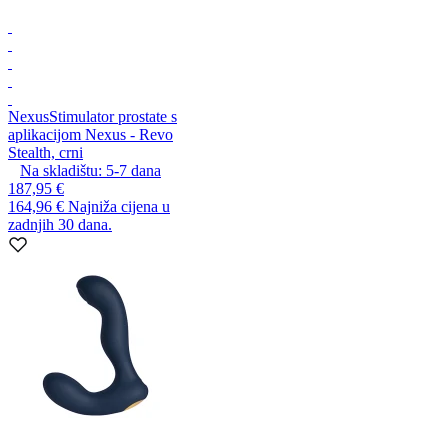
Nexus
Stimulator prostate s
aplikacijom Nexus - Revo
Stealth, crni
Na skladištu:
5-7
dana
187,95 €
164,96 €
Najniža cijena u
zadnjih 30 dana.