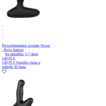
Nexus
Stimulator prostate Nexus
- Revo Intense
Na skladištu:
5-7
dana
149,95 €
149,95 €
Najniža cijena u
zadnjih 30 dana.