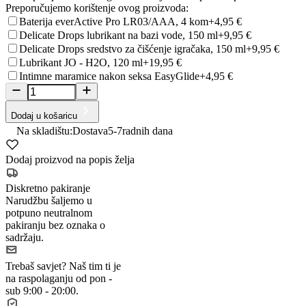
Preporučujemo korištenje ovog proizvoda:
Baterija everActive Pro LR03/AAA, 4 kom
+4,95 €
Delicate Drops lubrikant na bazi vode, 150 ml
+9,95 €
Delicate Drops sredstvo za čišćenje igračaka, 150 ml
+9,95 €
Lubrikant JO - H2O, 120 ml
+19,95 €
Intimne maramice nakon seksa EasyGlide
+4,95 €
Dodaj u košaricu
Na skladištu:
Dostava
5-7
radnih dana
Dodaj proizvod na popis želja
Diskretno pakiranje
Narudžbu šaljemo u
potpuno neutralnom
pakiranju bez oznaka o
sadržaju.
Trebaš savjet?
Naš tim ti je
na raspolaganju od pon -
sub 9:00 - 20:00.