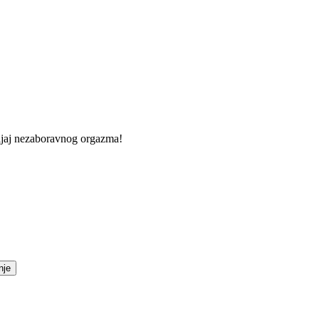
vljaj nezaboravnog orgazma!
nje