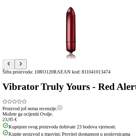
Item
1
of
4
Item
Šifra proizvoda
:
10RO120RA
EAN kod
:
811041013474
1
of
Vibrator Truly Yours - Red Aler
4
Proizvod još nema recenzije.
Možete ga ocijeniti
Ovdje.
23,95 €
Kupnjom ovog proizvoda dobivate
23
bodova vjernosti.
Kupite proizvod u trgovini:
Provjeri dostupnost u poslovnicama