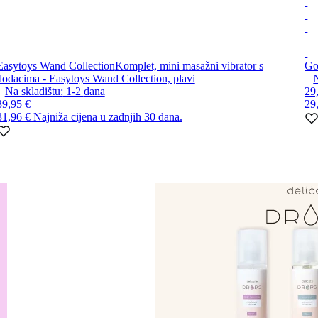
Easytoys Wand Collection
Komplet, mini masažni vibrator s
Go
dodacima - Easytoys Wand Collection, plavi
N
Na skladištu:
1-2
dana
29
39,95 €
29
31,96 €
Najniža cijena u zadnjih 30 dana.