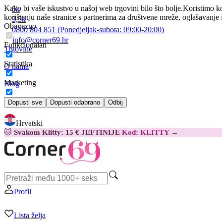
Kako bi vaše iskustvo u našoj web trgovini bilo što bolje.
Koristimo ko
5k
korištenju naše stranice s partnerima za društvene mreže, oglašavanje 
3,5k
Obavezno
0800 804 851
(Ponedjeljak-subota:
09:00-20:00)
info@corner69.hr
Funkcionalan
Trgovine
Statistika
O nama
Marketing
Blog
Kontakt
Dopusti sve
Dopusti odabrano
Odbij
Hrvatski
😽
Svakom Klitty: 15 € JEFTINIJE
Kod: KLITTY →
Profil
Lista želja