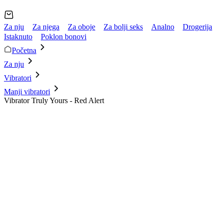
Za nju
Za njega
Za oboje
Za bolji seks
Analno
Drogerija
Istaknuto
Poklon bonovi
Početna
Za nju
Vibratori
Manji vibratori
Vibrator Truly Yours - Red Alert