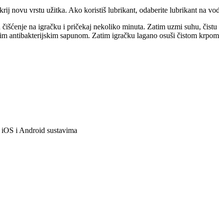
tkrij novu vrstu užitka. Ako koristiš lubrikant, odaberite lubrikant na vo
 čišćenje na igračku i pričekaj nekoliko minuta. Zatim uzmi suhu, čistu
gim antibakterijskim sapunom. Zatim igračku lagano osuši čistom krpom i
a iOS i Android sustavima