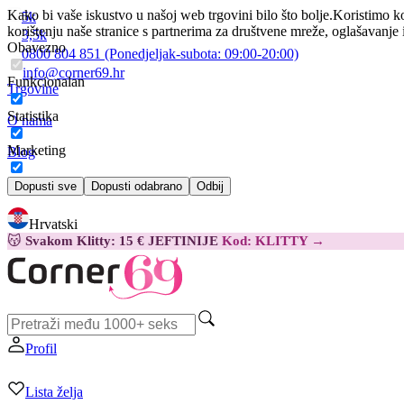
Kako bi vaše iskustvo u našoj web trgovini bilo što bolje.
Koristimo ko
5k
korištenju naše stranice s partnerima za društvene mreže, oglašavanje 
3,5k
Obavezno
0800 804 851
(Ponedjeljak-subota:
09:00-20:00)
info@corner69.hr
Funkcionalan
Trgovine
Statistika
O nama
Marketing
Blog
Kontakt
Dopusti sve
Dopusti odabrano
Odbij
Hrvatski
😽
Svakom Klitty: 15 € JEFTINIJE
Kod: KLITTY →
Profil
Lista želja