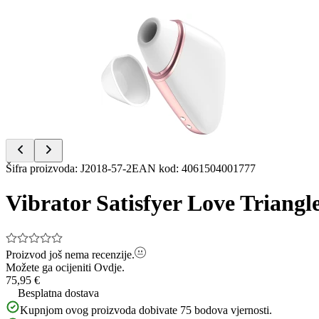
Item
1
of
7
Item
Šifra proizvoda
:
J2018-57-2
EAN kod
:
4061504001777
1
of
Vibrator Satisfyer Love Triangle,
7
Proizvod još nema recenzije.
Možete ga ocijeniti
Ovdje.
75,95 €
Besplatna dostava
Kupnjom ovog proizvoda dobivate
75
bodova vjernosti.