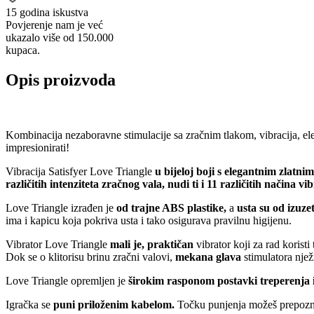
15 godina iskustva
Povjerenje nam je već
ukazalo više od 150.000
kupaca.
Opis proizvoda
Kombinacija nezaboravne stimulacije sa zračnim tlakom, vibracija, ele
impresionirati!
Vibracija Satisfyer Love Triangle
u bijeloj boji s elegantnim zlatn
različitih intenziteta zračnog vala, nudi ti i 11 različitih načina vi
Love Triangle izrađen je
od trajne ABS plastike,
a
usta su od izuze
ima i kapicu koja pokriva usta i tako osigurava pravilnu higijenu.
Vibrator Love Triangle
mali je, praktičan
vibrator koji za rad korist
Dok se o klitorisu brinu zračni valovi,
mekana glava
stimulatora nje
Love Triangle opremljen je
širokim rasponom postavki treperenja i
Igračka se
puni priloženim kabelom.
Točku punjenja možeš prepoznat