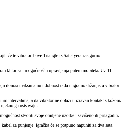
jih će te vibrator Love Triangle iz Satisfyera zasigurno
om klitorisa i mogućnošću upravljanja putem mobitela. Uz
11
jn donosi maksimalnu udobnost rada i ugodno držanje, a vibrator
ičitim intervalima, a da vibrator ne dolazi u izravan kontakt s kožom.
 i nježno ga usisavaju.
mogućnost stvoriti svoje omiljene uzorke i savršeno ih prilagoditi.
abel za punjenje. Igračka će se potpuno napuniti za dva sata.