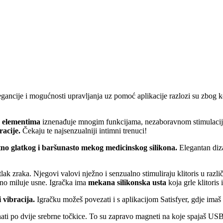
gancije i mogućnosti upravljanja uz pomoć aplikacije razlozi su zbog ko
im elementima
iznenađuje mnogim funkcijama, nezaboravnom stimulacij
bracije.
Čekaju te najsenzualniji intimni trenuci!
tno glatkog i baršunasto mekog medicinskog silikona.
Elegantan diza
i tlak zraka. Njegovi valovi nježno i senzualno stimuliraju klitoris u razl
žno miluje usne. Igračka ima
mekana silikonska usta
koja grle klitoris
 vibracija.
Igračku možeš povezati i s aplikacijom Satisfyer, gdje imaš 
i po dvije srebrne točkice. To su zapravo magneti na koje spajaš USB k