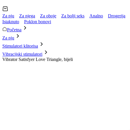
Za nju
Za njega
Za oboje
Za bolji seks
Analno
Drogerija
Istaknuto
Poklon bonovi
Početna
Za nju
Stimulatori klitorisa
Vibracijski stimulatori
Vibrator Satisfyer Love Triangle, bijeli