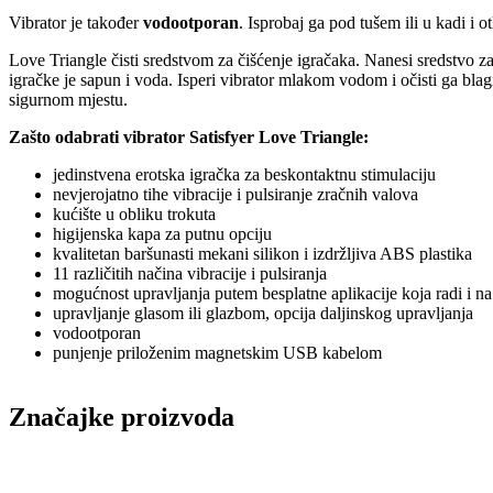
Vibrator je također
vodootporan
. Isprobaj ga pod tušem ili u kadi i o
Love Triangle čisti sredstvom za čišćenje igračaka. Nanesi sredstvo za
igračke je sapun i voda. Isperi vibrator mlakom vodom i očisti ga bla
sigurnom mjestu.
Zašto odabrati vibrator Satisfyer Love Triangle:
jedinstvena erotska igračka za beskontaktnu stimulaciju
nevjerojatno tihe vibracije i pulsiranje zračnih valova
kućište u obliku trokuta
higijenska kapa za putnu opciju
kvalitetan baršunasti mekani silikon i izdržljiva ABS plastika
11 različitih načina vibracije i pulsiranja
mogućnost upravljanja putem besplatne aplikacije koja radi i n
upravljanje glasom ili glazbom, opcija daljinskog upravljanja
vodootporan
punjenje priloženim magnetskim USB kabelom
Značajke proizvoda