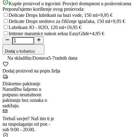
Kupite proizvod u trgovini:
Provjeri dostupnost u poslovnicama
Preporučujemo korištenje ovog proizvoda:
Delicate Drops lubrikant na bazi vode, 150 ml
+9,95 €
Delicate Drops sredstvo za čišćenje igračaka, 150 ml
+9,95 €
Lubrikant JO - H2O, 120 ml
+19,95 €
Intimne maramice nakon seksa EasyGlide
+4,95 €
Dodaj u košaricu
Na skladištu:
Dostava
5-7
radnih dana
Dodaj proizvod na popis želja
Diskretno pakiranje
Narudžbu šaljemo u
potpuno neutralnom
pakiranju bez oznaka o
sadržaju.
Trebaš savjet?
Naš tim ti je
na raspolaganju od pon -
sub 9:00 - 20:00.