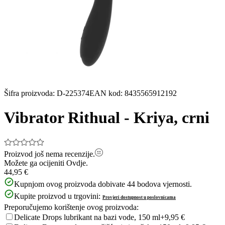
Šifra proizvoda
:
D-225374
EAN kod
:
8435565912192
Vibrator Rithual - Kriya, crni
Proizvod još nema recenzije.
Možete ga ocijeniti
Ovdje.
44,95 €
Kupnjom ovog proizvoda dobivate
44
bodova vjernosti.
Kupite proizvod u trgovini:
Provjeri dostupnost u poslovnicama
Preporučujemo korištenje ovog proizvoda:
Delicate Drops lubrikant na bazi vode, 150 ml
+9,95 €