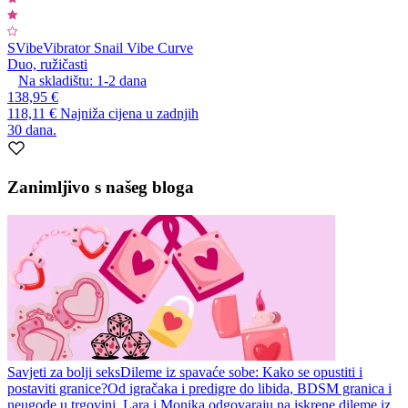
SVibe
Vibrator Snail Vibe Curve
Duo, ružičasti
Na skladištu:
1-2
dana
138,95 €
118,11 €
Najniža cijena u zadnjih
30 dana.
Zanimljivo s našeg bloga
Savjeti za bolji seks
Dileme iz spavaće sobe: Kako se opustiti i
postaviti granice?
Od igračaka i predigre do libida, BDSM granica i
neugode u trgovini. Lara i Monika odgovaraju na iskrene dileme iz