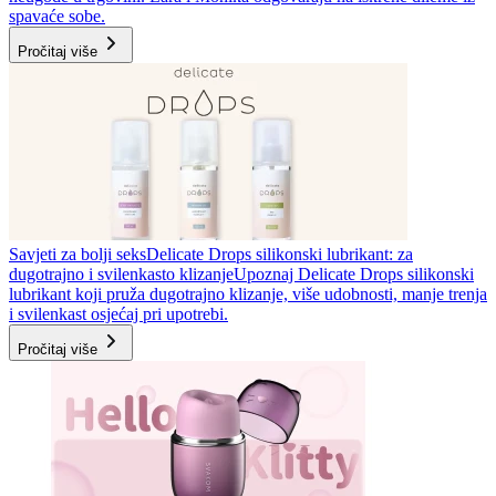
spavaće sobe.
Pročitaj više
Savjeti za bolji seks
Delicate Drops silikonski lubrikant: za
dugotrajno i svilenkasto klizanje
Upoznaj Delicate Drops silikonski
lubrikant koji pruža dugotrajno klizanje, više udobnosti, manje trenja
i svilenkast osjećaj pri upotrebi.
Pročitaj više