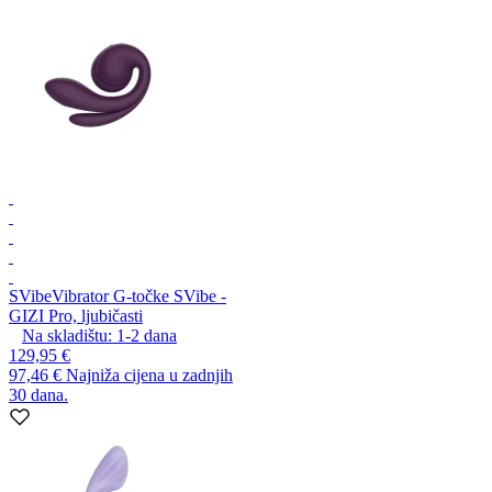
SVibe
Vibrator G-točke SVibe -
GIZI Pro, ljubičasti
Na skladištu:
1-2
dana
129,95 €
97,46 €
Najniža cijena u zadnjih
30 dana.