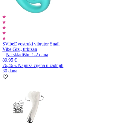
SVibe
Dvostruki vibrator Snail
Vibe Gizi, tirkizan
Na skladištu:
1-2
dana
89,95 €
76,46 €
Najniža cijena u zadnjih
30 dana.