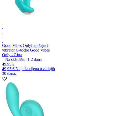
Good Vibes Only
Lepršajući
vibrator G-točke Good Vibes
Only - Gina
Na skladištu:
1-2
dana
49,95 €
49,95 €
Najniža cijena u zadnjih
30 dana.