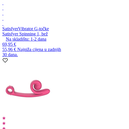
Satisfyer
Vibrator G-točke
Satisfyer Spinning 1, bež
Na skladištu:
1-2
dana
69,95 €
55,96 €
Najniža cijena u zadnjih
30 dana.