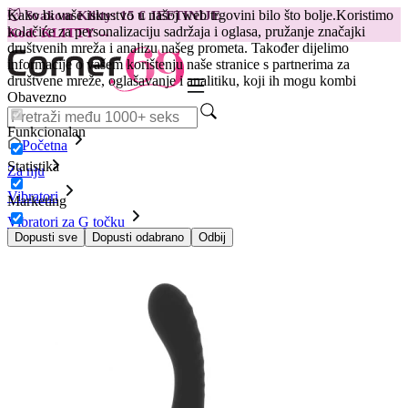
Kako bi vaše iskustvo u našoj web trgovini bilo što bolje.
Koristimo
😽
Svakom Klitty: 15 € JEFTINIJE
kolačiće za personalizaciju sadržaja i oglasa, pružanje značajki
Kod: KLITTY →
društvenih mreža i analizu našeg prometa. Također dijelimo
informacije o vašem korištenju naše stranice s partnerima za
društvene mreže, oglašavanje i analitiku, koji ih mogu kombi
Obavezno
Funkcionalan
Početna
Statistika
Za nju
Vibratori
Marketing
Vibratori za G točku
Vibrator Rithual - Kriya, crni
Dopusti sve
Dopusti odabrano
Odbij