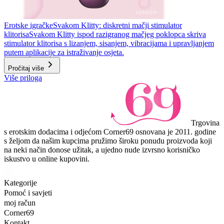
Erotske igračke
Svakom Klitty: diskretni mačji stimulator
klitorisa
Svakom Klitty ispod razigranog mačjeg poklopca skriva
stimulator klitorisa s lizanjem, sisanjem, vibracijama i upravljanjem
putem aplikacije za istraživanje osjeta.
Pročitaj više
Više priloga
Trgovina
s erotskim dodacima i odjećom Corner69 osnovana je 2011. godine
s željom da našim kupcima pružimo široku ponudu proizvoda koji
na neki način donose užitak, a ujedno nude izvrsno korisničko
iskustvo u online kupovini.
Kategorije
Pomoć i savjeti
moj račun
Corner69
Kontakt