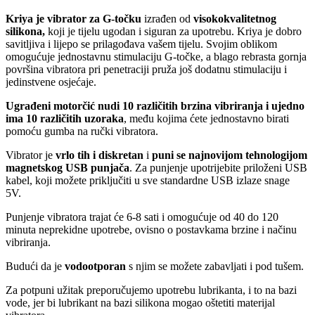
Kriya je vibrator za G-točku
izrađen od
visokokvalitetnog
silikona,
koji je tijelu ugodan i siguran za upotrebu. Kriya je dobro
savitljiva i lijepo se prilagođava vašem tijelu. Svojim oblikom
omogućuje jednostavnu stimulaciju G-točke, a blago rebrasta gornja
površina vibratora pri penetraciji pruža još dodatnu stimulaciju i
jedinstvene osjećaje.
Ugrađeni motorčić nudi 10 različitih brzina vibriranja i ujedno
ima 10 različitih uzoraka
, među kojima ćete jednostavno birati
pomoću gumba na ručki vibratora.
Vibrator je
vrlo tih i diskretan
i
puni se najnovijom tehnologijom
magnetskog USB punjača
. Za punjenje upotrijebite priloženi USB
kabel, koji možete priključiti u sve standardne USB izlaze snage
5V.
Punjenje vibratora trajat će 6-8 sati i omogućuje od 40 do 120
minuta neprekidne upotrebe, ovisno o postavkama brzine i načinu
vibriranja.
Budući da je
vodootporan
s njim se možete zabavljati i pod tušem.
Za potpuni užitak preporučujemo upotrebu lubrikanta, i to na bazi
vode, jer bi lubrikant na bazi silikona mogao oštetiti materijal