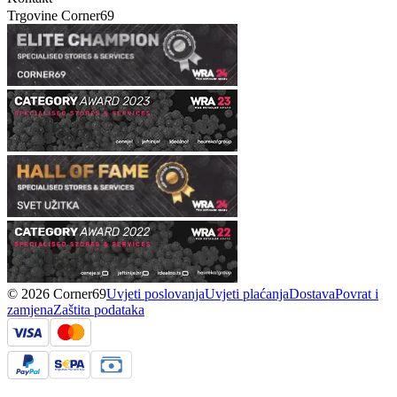
Trgovine Corner69
© 2026 Corner69
Uvjeti poslovanja
Uvjeti plaćanja
Dostava
Povrat i
zamjena
Zaštita podataka