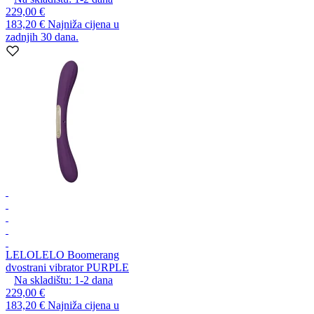
229,00 €
183,20 €
Najniža cijena u
zadnjih 30 dana.
LELO
LELO Boomerang
dvostrani vibrator PURPLE
Na skladištu:
1-2
dana
229,00 €
183,20 €
Najniža cijena u