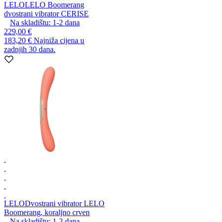
LELO
LELO Boomerang
dvostrani vibrator CERISE
Na skladištu:
1-2
dana
229,00 €
183,20 €
Najniža cijena u
zadnjih 30 dana.
LELO
Dvostrani vibrator LELO
Boomerang, koraljno crven
Na skladištu:
1-2
dana