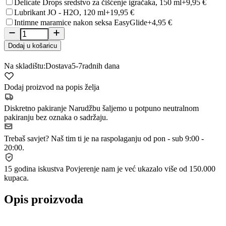
Delicate Drops sredstvo za čišćenje igračaka, 150 ml
+9,95 €
Lubrikant JO - H2O, 120 ml
+19,95 €
Intimne maramice nakon seksa EasyGlide
+4,95 €
Dodaj u košaricu
Na skladištu:
Dostava
5-7
radnih dana
Dodaj proizvod na popis želja
Diskretno pakiranje
Narudžbu šaljemo u potpuno neutralnom
pakiranju bez oznaka o sadržaju.
Trebaš savjet?
Naš tim ti je na raspolaganju od pon - sub 9:00 -
20:00.
15 godina iskustva
Povjerenje nam je već ukazalo više od 150.000
kupaca.
Opis proizvoda