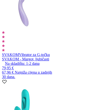
SVAKOM
Vibrator za G-točku
SVAKOM - Margot, ljubičasti
Na skladištu:
1-2
dana
79,95 €
67,96 €
Najniža cijena u zadnjih
30 dana.