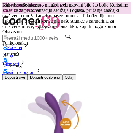
Kako bi vaše iskustvo u našoj web trgovini bilo što bolje.
Koristimo
😽
Svakom Klitty: 15 € JEFTINIJE
kolačiće za personalizaciju sadržaja i oglasa, pružanje značajki
Kod: KLITTY →
društvenih mreža i analizu našeg prometa. Također dijelimo
informacije o vašem korištenju naše stranice s partnerima za
društvene mreže, oglašavanje i analitiku, koji ih mogu kombi
Obavezno
Funkcionalan
Početna
Statistika
Za nju
Vibratori
Marketing
Klasični vibratori
Vibrator Rewolution Rewostim
Dopusti sve
Dopusti odabrano
Odbij