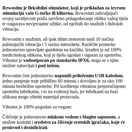
Rewostim je fleksibilni stimulator, koji je prikladan za izvrsnu
stimulaciju vaše G-točke ili klitorisa.
Rewostim zahvaljujući
svojoj savitljivosti pruža savršeno prilagođavanje obliku vašeg tijela
te osigurava nevjerojatne užitke, od nježnih do snažnih i dubokih
vibracija.
Rewostim s snažnim, ali ipak tihim motorom nudi 10 načina
pulsirajućih vibracija i 5 razina intenziteta. Različite postavke
jednostavno upravljate gumbima na kućištu. Izrađen je od 100%
medicinskog silikona, koji je tijelu ugodan i siguran za upotrebu.
Vibrator je
vodootporan po standardu IPX6,
stoga se s njim
možete zabavljati
i pod tušem.
Rewostim ćete jednostavno
napuniti priloženim USB kabelom
,
jedno punjenje traje približno 60 minuta i dovoljno je za oko 100
minuta bezbrižne upotrebe. Pri korištenju vibratora preporučujemo
upotrebu lubrikanta, i to na vodenoj bazi, jer lubrikanti na bazi
silikona mogu oštetiti materijal proizvoda.
Vibrator je 100% pogodan za vegane.
Čišćenje je jednostavno
mlakom vodom s blagim sapunom
, a
možete koristiti i
sredstvo za čišćenje erotskih igračaka, koje će
proizvod i dezinficirati
.