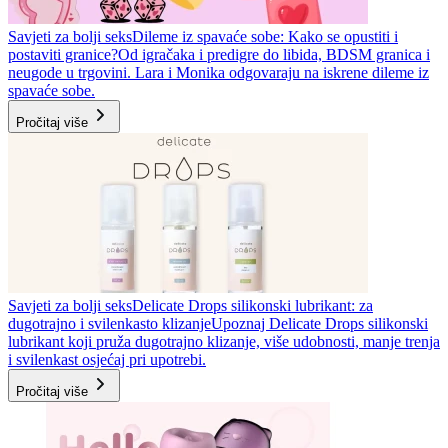
Savjeti za bolji seks
Dileme iz spavaće sobe: Kako se opustiti i
postaviti granice?
Od igračaka i predigre do libida, BDSM granica i
neugode u trgovini. Lara i Monika odgovaraju na iskrene dileme iz
spavaće sobe.
Pročitaj više
Savjeti za bolji seks
Delicate Drops silikonski lubrikant: za
dugotrajno i svilenkasto klizanje
Upoznaj Delicate Drops silikonski
lubrikant koji pruža dugotrajno klizanje, više udobnosti, manje trenja
i svilenkast osjećaj pri upotrebi.
Pročitaj više