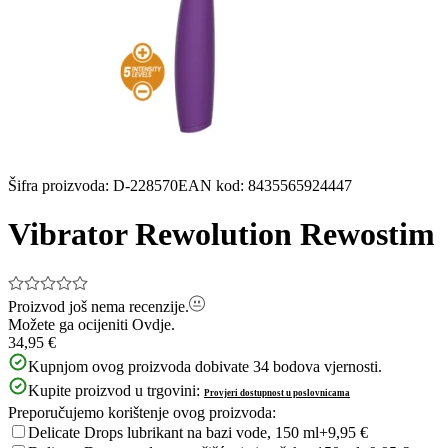
Šifra proizvoda
:
D-228570
EAN kod
:
8435565924447
Vibrator Rewolution Rewostim
Proizvod još nema recenzije.
Možete ga ocijeniti
Ovdje.
34,95 €
Kupnjom ovog proizvoda dobivate
34
bodova vjernosti.
Kupite proizvod u trgovini:
Provjeri dostupnost u poslovnicama
Preporučujemo korištenje ovog proizvoda:
Delicate Drops lubrikant na bazi vode, 150 ml
+9,95 €