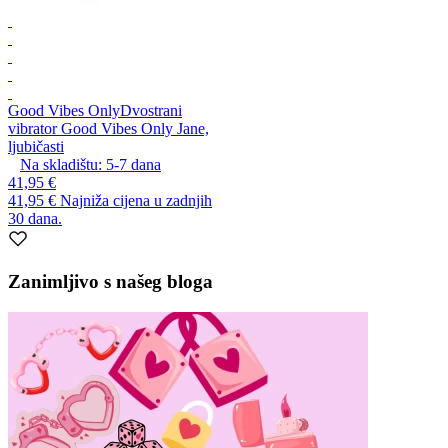
Good Vibes Only
Dvostrani
vibrator Good Vibes Only Jane,
ljubičasti
Na skladištu:
5-7
dana
41,95 €
41,95 €
Najniža cijena u zadnjih
30 dana.
Zanimljivo s našeg bloga