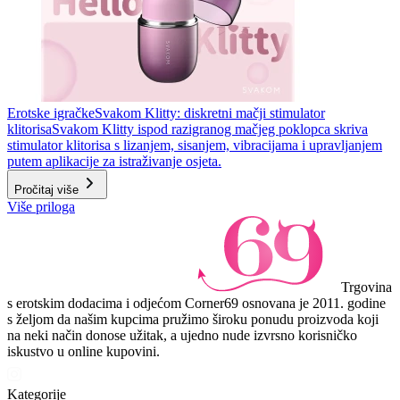
Erotske igračke
Svakom Klitty: diskretni mačji stimulator
klitorisa
Svakom Klitty ispod razigranog mačjeg poklopca skriva
stimulator klitorisa s lizanjem, sisanjem, vibracijama i upravljanjem
putem aplikacije za istraživanje osjeta.
Pročitaj više
Više priloga
Trgovina
s erotskim dodacima i odjećom Corner69 osnovana je 2011. godine
s željom da našim kupcima pružimo široku ponudu proizvoda koji
na neki način donose užitak, a ujedno nude izvrsno korisničko
iskustvo u online kupovini.
Kategorije