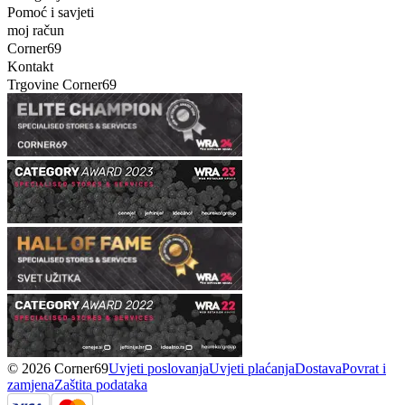
Pomoć i savjeti
moj račun
Corner69
Kontakt
Trgovine Corner69
© 2026 Corner69
Uvjeti poslovanja
Uvjeti plaćanja
Dostava
Povrat i
zamjena
Zaštita podataka