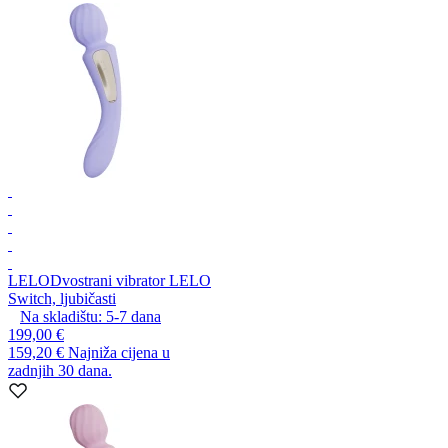
LELO
Dvostrani vibrator LELO
Switch, ljubičasti
Na skladištu:
5-7
dana
199,00 €
159,20 €
Najniža cijena u
zadnjih 30 dana.