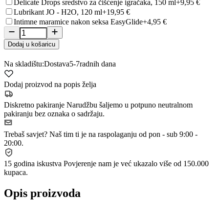
Delicate Drops sredstvo za čišćenje igračaka, 150 ml
+9,95 €
Lubrikant JO - H2O, 120 ml
+19,95 €
Intimne maramice nakon seksa EasyGlide
+4,95 €
Dodaj u košaricu
Na skladištu:
Dostava
5-7
radnih dana
Dodaj proizvod na popis želja
Diskretno pakiranje
Narudžbu šaljemo u potpuno neutralnom
pakiranju bez oznaka o sadržaju.
Trebaš savjet?
Naš tim ti je na raspolaganju od pon - sub 9:00 -
20:00.
15 godina iskustva
Povjerenje nam je već ukazalo više od 150.000
kupaca.
Opis proizvoda