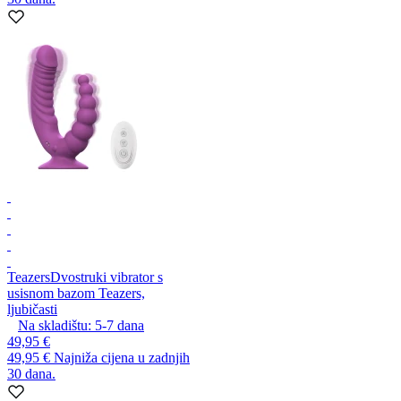
Teazers
Dvostruki vibrator s
usisnom bazom Teazers,
ljubičasti
Na skladištu:
5-7
dana
49,95 €
49,95 €
Najniža cijena u zadnjih
30 dana.