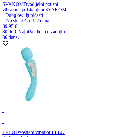
SVAKOM
Dvodijelni potisni
vibrator s pulsiranjem SVAKOM
- Duoglow, ljubičasti
Na skladištu:
1-2
dana
89,95 €
80,96 €
Najniža cijena u zadnjih
30 dana.
LELO
Dvostrani vibrator LELO