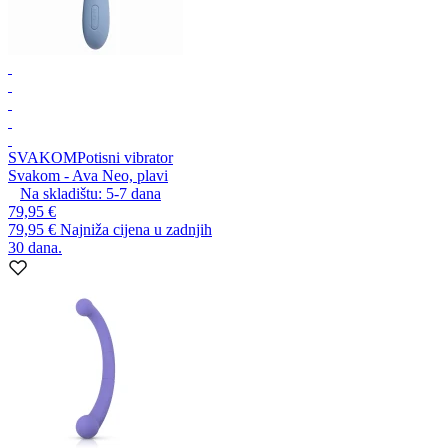
SVAKOM
Potisni vibrator
Svakom - Ava Neo, plavi
Na skladištu:
5-7
dana
79,95 €
79,95 €
Najniža cijena u zadnjih
30 dana.