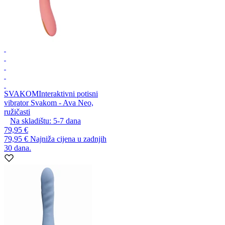
SVAKOM
Interaktivni potisni
vibrator Svakom - Ava Neo,
ružičasti
Na skladištu:
5-7
dana
79,95 €
79,95 €
Najniža cijena u zadnjih
30 dana.