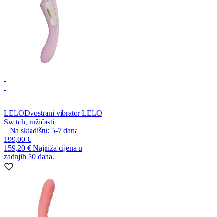
LELO
Dvostrani vibrator LELO
Switch, ružičasti
Na skladištu:
5-7
dana
199,00 €
159,20 €
Najniža cijena u
zadnjih 30 dana.