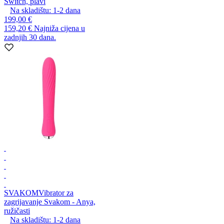
Switch, plavi
Na skladištu:
1-2
dana
199,00 €
159,20 €
Najniža cijena u
zadnjih 30 dana.
SVAKOM
Vibrator za
zagrijavanje Svakom - Anya,
ružičasti
Na skladištu:
1-2
dana