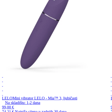
LELO
Mini vibrator LELO - Mia™ 3, ljubičasti
Na skladištu:
1-2
dana
99,00 €
74,21 €
Najniža cijena u zadnjih 30 dana.