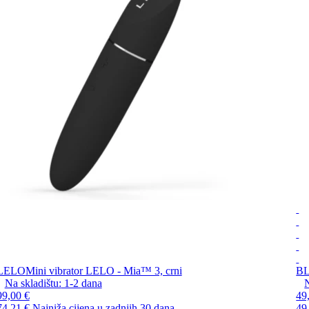
LELO
Mini vibrator LELO - Mia™ 3, crni
B
Na skladištu:
1-2
dana
N
99,00 €
49
74,21 €
Najniža cijena u zadnjih 30 dana.
49