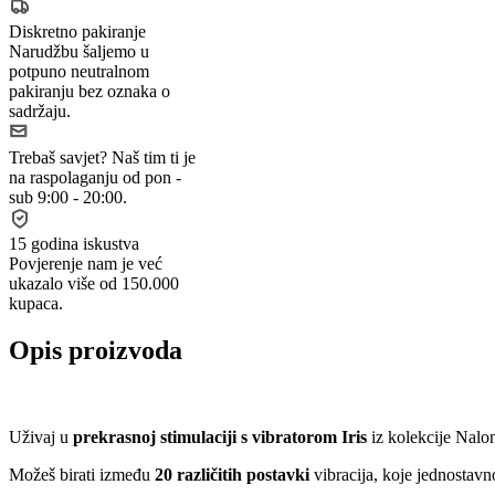
Diskretno pakiranje
Narudžbu šaljemo u
potpuno neutralnom
pakiranju bez oznaka o
sadržaju.
Trebaš savjet?
Naš tim ti je
na raspolaganju od pon -
sub 9:00 - 20:00.
15 godina iskustva
Povjerenje nam je već
ukazalo više od 150.000
kupaca.
Opis proizvoda
Uživaj u
prekrasnoj stimulaciji s vibratorom Iris
iz kolekcije Nalon
Možeš birati između
20 različitih postavki
vibracija, koje jednostavno