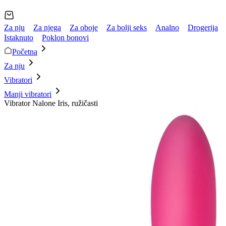
Za nju
Za njega
Za oboje
Za bolji seks
Analno
Drogerija
Istaknuto
Poklon bonovi
Početna
Za nju
Vibratori
Manji vibratori
Vibrator Nalone Iris, ružičasti