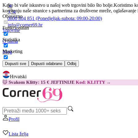
Kako bi vaše iskustvo u našoj web trgovini bilo što bolje.
Koristimo ko
5k
korištenju naše stranice s partnerima za društvene mreže, oglašavanje 
3,5k
Obavezno
0800 804 851
(Ponedjeljak-subota:
09:00-20:00)
info@corner69.hr
Funkcionalan
Trgovine
Statistika
O nama
Marketing
Blog
Kontakt
Dopusti sve
Dopusti odabrano
Odbij
Hrvatski
😽
Svakom Klitty: 15 € JEFTINIJE
Kod: KLITTY →
Profil
Lista želja