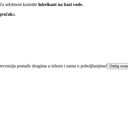
ću udobnost koristite
lubrikant na bazi vode.
igračak
a.
ka recenzija pomaže drugima u izboru i nama u poboljšanjima!
Oddaj mne