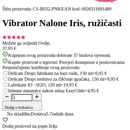
Šifra proizvoda
:
CS-B032-PNK
EAN kod
:
6926511601489
Vibrator Nalone Iris, ružičasti
Možete ga ocijeniti
Ovdje.
37,95 €
Kupnjom ovog proizvoda dobivate
37
bodova vjernosti.
Kupite proizvod u trgovini:
Provjeri dostupnost u poslovnicama
Preporučujemo korištenje ovog proizvoda:
Delicate Drops lubrikant na bazi vode, 150 ml
+9,95 €
Delicate Drops sredstvo za čišćenje igračaka, 150 ml
+9,95 €
Lubrikant JO - H2O, 120 ml
+19,95 €
Intimne maramice nakon seksa EasyGlide
+4,95 €
Dodaj u košaricu
Na skladištu:
Dostava
5-7
radnih dana
Dodaj proizvod na popis želja