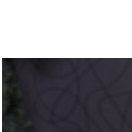
Item
1
of
6