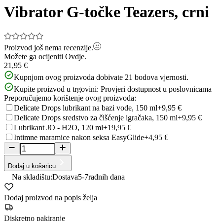
of
Vibrator G-točke Teazers, crni
6
Proizvod još nema recenzije.
Možete ga ocijeniti
Ovdje.
21,95 €
Kupnjom ovog proizvoda dobivate
21
bodova vjernosti.
Kupite proizvod u trgovini:
Provjeri dostupnost u poslovnicama
Preporučujemo korištenje ovog proizvoda:
Delicate Drops lubrikant na bazi vode, 150 ml
+9,95 €
Delicate Drops sredstvo za čišćenje igračaka, 150 ml
+9,95 €
Lubrikant JO - H2O, 120 ml
+19,95 €
Intimne maramice nakon seksa EasyGlide
+4,95 €
Dodaj u košaricu
Na skladištu:
Dostava
5-7
radnih dana
Dodaj proizvod na popis želja
Diskretno pakiranje