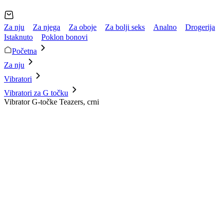
Za nju
Za njega
Za oboje
Za bolji seks
Analno
Drogerija
Istaknuto
Poklon bonovi
Početna
Za nju
Vibratori
Vibratori za G točku
Vibrator G-točke Teazers, crni