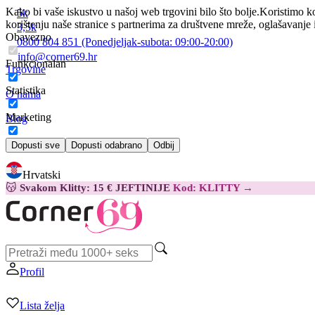
Kako bi vaše iskustvo u našoj web trgovini bilo što bolje.
Koristimo ko
5k
korištenju naše stranice s partnerima za društvene mreže, oglašavanje 
3,5k
Obavezno
0800 804 851
(Ponedjeljak-subota:
09:00-20:00)
info@corner69.hr
Funkcionalan
Trgovine
Statistika
O nama
Marketing
Blog
Kontakt
Dopusti sve
Dopusti odabrano
Odbij
Hrvatski
😽
Svakom Klitty: 15 € JEFTINIJE
Kod: KLITTY →
Profil
Lista želja