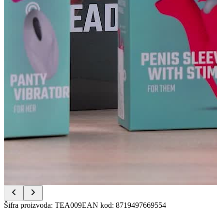
Item
Šifra proizvoda
:
TEA009
EAN kod
:
8719497669554
1