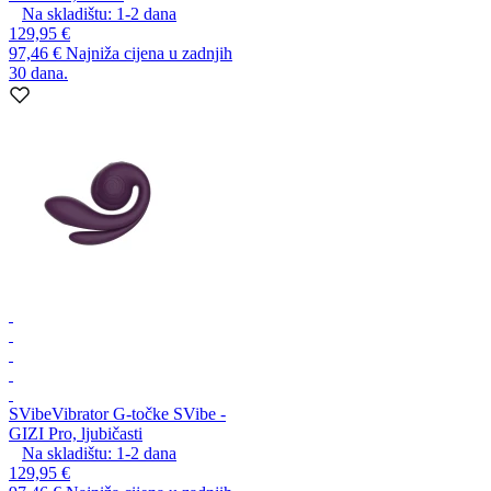
Na skladištu:
1-2
dana
129,95 €
97,46 €
Najniža cijena u zadnjih
30 dana.
SVibe
Vibrator G-točke SVibe -
GIZI Pro, ljubičasti
Na skladištu:
1-2
dana
129,95 €