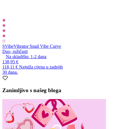
SVibe
Vibrator Snail Vibe Curve
Duo, ružičasti
Na skladištu:
1-2
dana
138,95 €
118,11 €
Najniža cijena u zadnjih
30 dana.
Zanimljivo s našeg bloga