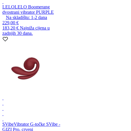
LELO
LELO Boomerang
dvostrani vibrator PURPLE
Na skladištu:
1-2
dana
229,00 €
183,20 €
Najniža cijena u
zadnjih 30 dana.
SVibe
Vibrator G-točke SVibe -
GIZI Pro, crveni