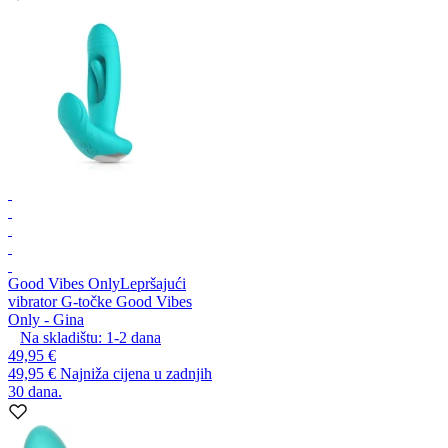
Good Vibes Only
Lepršajući
vibrator G-točke Good Vibes
Only - Gina
Na skladištu:
1-2
dana
49,95 €
49,95 €
Najniža cijena u zadnjih
30 dana.