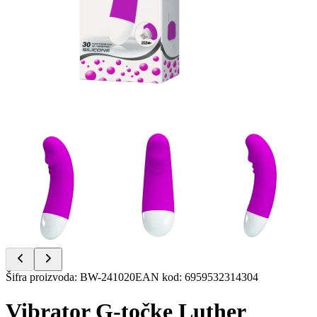
Item
Šifra proizvoda
:
BW-241020
EAN kod
:
6959532314304
1
of
Vibrator G-točke Luther
6