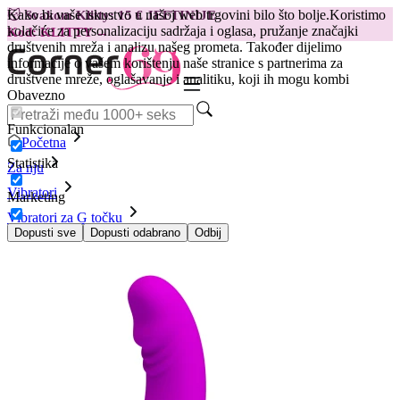
Kako bi vaše iskustvo u našoj web trgovini bilo što bolje.
Koristimo
😽
Svakom Klitty: 15 € JEFTINIJE
kolačiće za personalizaciju sadržaja i oglasa, pružanje značajki
Kod: KLITTY →
društvenih mreža i analizu našeg prometa. Također dijelimo
informacije o vašem korištenju naše stranice s partnerima za
društvene mreže, oglašavanje i analitiku, koji ih mogu kombi
Obavezno
Funkcionalan
Početna
Statistika
Za nju
Vibratori
Marketing
Vibratori za G točku
Vibrator G-točke Luther
Dopusti sve
Dopusti odabrano
Odbij