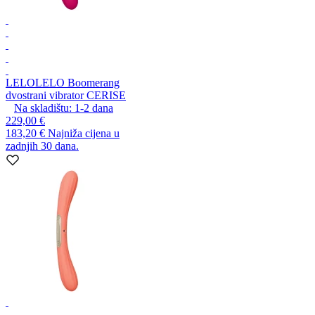
LELO
LELO Boomerang
dvostrani vibrator CERISE
Na skladištu:
1-2
dana
229,00 €
183,20 €
Najniža cijena u
zadnjih 30 dana.