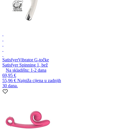
Satisfyer
Vibrator G-točke
Satisfyer Spinning 1, bež
Na skladištu:
1-2
dana
69,95 €
55,96 €
Najniža cijena u zadnjih
30 dana.