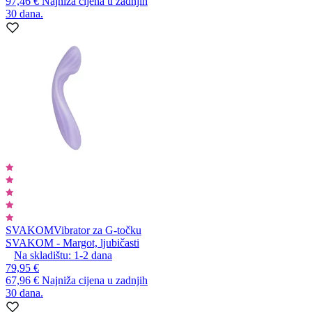
97,46 €
Najniža cijena u zadnjih
30 dana.
SVAKOM
Vibrator za G-točku
SVAKOM - Margot, ljubičasti
Na skladištu:
1-2
dana
79,95 €
67,96 €
Najniža cijena u zadnjih
30 dana.