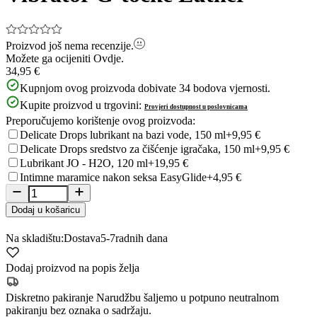
Proizvod još nema recenzije.
Možete ga ocijeniti
Ovdje.
34,95 €
Kupnjom ovog proizvoda dobivate
34
bodova vjernosti.
Kupite proizvod u trgovini:
Provjeri dostupnost u poslovnicama
Preporučujemo korištenje ovog proizvoda:
Delicate Drops lubrikant na bazi vode, 150 ml
+9,95 €
Delicate Drops sredstvo za čišćenje igračaka, 150 ml
+9,95 €
Lubrikant JO - H2O, 120 ml
+19,95 €
Intimne maramice nakon seksa EasyGlide
+4,95 €
Dodaj u košaricu
Na skladištu:
Dostava
5-7
radnih dana
Dodaj proizvod na popis želja
Diskretno pakiranje
Narudžbu šaljemo u potpuno neutralnom
pakiranju bez oznaka o sadržaju.