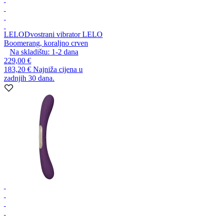
LELO
Dvostrani vibrator LELO
Boomerang, koraljno crven
Na skladištu:
1-2
dana
229,00 €
183,20 €
Najniža cijena u
zadnjih 30 dana.