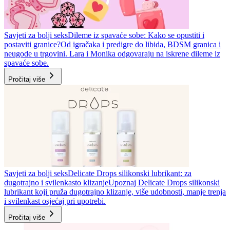
Savjeti za bolji seks
Dileme iz spavaće sobe: Kako se opustiti i
postaviti granice?
Od igračaka i predigre do libida, BDSM granica i
neugode u trgovini. Lara i Monika odgovaraju na iskrene dileme iz
spavaće sobe.
Pročitaj više
Savjeti za bolji seks
Delicate Drops silikonski lubrikant: za
dugotrajno i svilenkasto klizanje
Upoznaj Delicate Drops silikonski
lubrikant koji pruža dugotrajno klizanje, više udobnosti, manje trenja
i svilenkast osjećaj pri upotrebi.
Pročitaj više