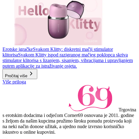
Erotske igračke
Svakom Klitty: diskretni mačji stimulator
klitorisa
Svakom Klitty ispod razigranog mačjeg poklopca skriva
stimulator klitorisa s lizanjem, sisanjem, vibracijama i upravljanjem
putem aplikacije za istraživanje osjeta.
Pročitaj više
Više priloga
Trgovina
s erotskim dodacima i odjećom Corner69 osnovana je 2011. godine
s željom da našim kupcima pružimo široku ponudu proizvoda koji
na neki način donose užitak, a ujedno nude izvrsno korisničko
iskustvo u online kupovini.