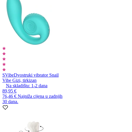
SVibe
Dvostruki vibrator Snail
Vibe Gizi, tirkizan
Na skladištu:
1-2
dana
89,95 €
76,46 €
Najniža cijena u zadnjih
30 dana.