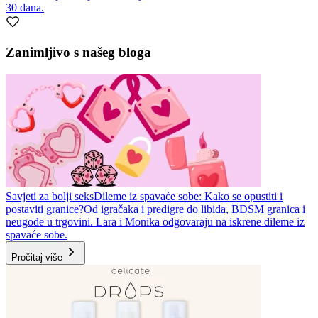
30 dana.
Zanimljivo s našeg bloga
Savjeti za bolji seks
Dileme iz spavaće sobe: Kako se opustiti i
postaviti granice?
Od igračaka i predigre do libida, BDSM granica i
neugode u trgovini. Lara i Monika odgovaraju na iskrene dileme iz
spavaće sobe.
Pročitaj više