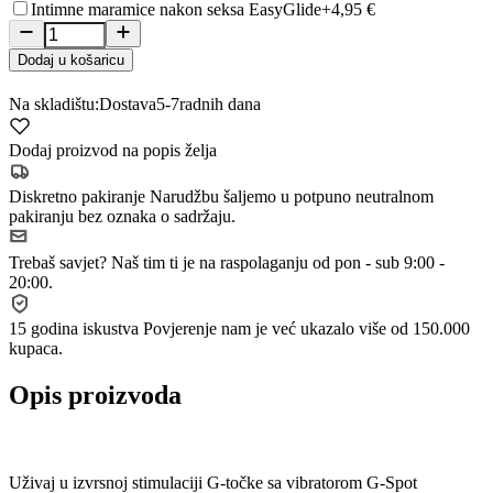
Intimne maramice nakon seksa EasyGlide
+4,95 €
Dodaj u košaricu
Na skladištu:
Dostava
5-7
radnih dana
Dodaj proizvod na popis želja
Diskretno pakiranje
Narudžbu šaljemo u potpuno neutralnom
pakiranju bez oznaka o sadržaju.
Trebaš savjet?
Naš tim ti je na raspolaganju od pon - sub 9:00 -
20:00.
15 godina iskustva
Povjerenje nam je već ukazalo više od 150.000
kupaca.
Opis proizvoda
Uživaj u izvrsnoj stimulaciji G-točke sa vibratorom G-Spot