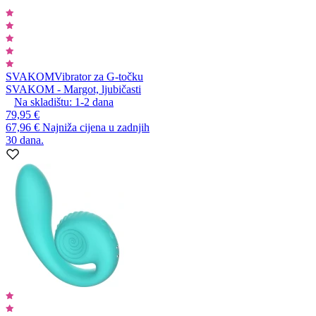
SVAKOM
Vibrator za G-točku
SVAKOM - Margot, ljubičasti
Na skladištu:
1-2
dana
79,95 €
67,96 €
Najniža cijena u zadnjih
30 dana.