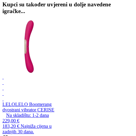
Kupci su također uvjereni u dolje navedene
igračke...
LELO
LELO Boomerang
dvostrani vibrator CERISE
Na skladištu:
1-2
dana
229,00 €
183,20 €
Najniža cijena u
zadnjih 30 dana.