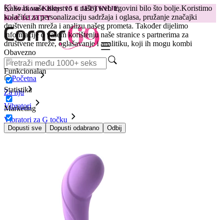
Kako bi vaše iskustvo u našoj web trgovini bilo što bolje.
Koristimo
😽
Svakom Klitty: 15 € JEFTINIJE
kolačiće za personalizaciju sadržaja i oglasa, pružanje značajki
Kod: KLITTY →
društvenih mreža i analizu našeg prometa. Također dijelimo
informacije o vašem korištenju naše stranice s partnerima za
društvene mreže, oglašavanje i analitiku, koji ih mogu kombi
Obavezno
Funkcionalan
Početna
Statistika
Za nju
Vibratori
Marketing
Vibratori za G točku
Vibrator G-Spot Stimulate-Her
Dopusti sve
Dopusti odabrano
Odbij