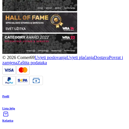
© 2026 Corner69
Uvjeti poslovanja
Uvjeti plaćanja
Dostava
Povrat i
zamjena
Zaštita podataka
Profil
Lista želja
Košarica