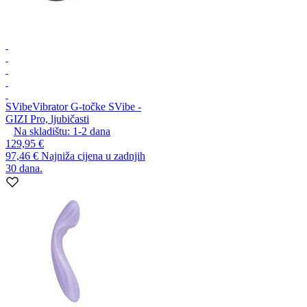
SVibe
Vibrator G-točke SVibe -
GIZI Pro, ljubičasti
Na skladištu:
1-2
dana
129,95 €
97,46 €
Najniža cijena u zadnjih
30 dana.