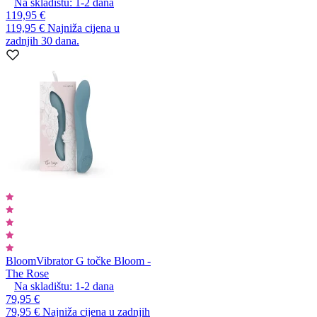
Na skladištu:
1-2
dana
119,95 €
119,95 €
Najniža cijena u
zadnjih 30 dana.
Bloom
Vibrator G točke Bloom -
The Rose
Na skladištu:
1-2
dana
79,95 €
79,95 €
Najniža cijena u zadnjih