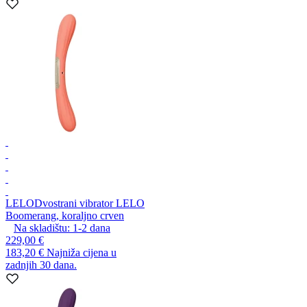
LELO
Dvostrani vibrator LELO
Boomerang, koraljno crven
Na skladištu:
1-2
dana
229,00 €
183,20 €
Najniža cijena u
zadnjih 30 dana.