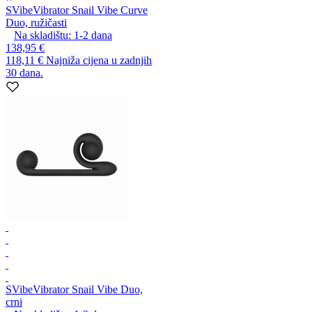
SVibe
Vibrator Snail Vibe Curve
Duo, ružičasti
Na skladištu:
1-2
dana
138,95 €
118,11 €
Najniža cijena u zadnjih
30 dana.
SVibe
Vibrator Snail Vibe Duo,
crni