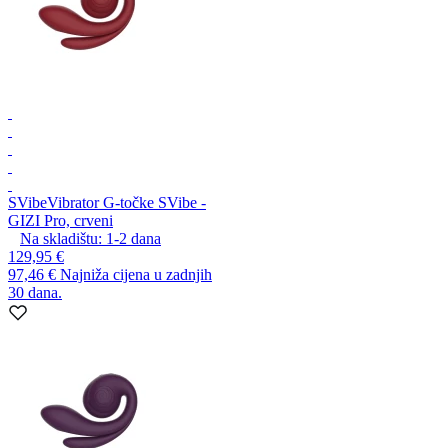
SVibe
Vibrator G-točke SVibe -
GIZI Pro, crveni
Na skladištu:
1-2
dana
129,95 €
97,46 €
Najniža cijena u zadnjih
30 dana.