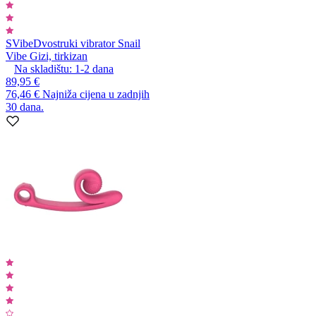
SVibe
Dvostruki vibrator Snail
Vibe Gizi, tirkizan
Na skladištu:
1-2
dana
89,95 €
76,46 €
Najniža cijena u zadnjih
30 dana.