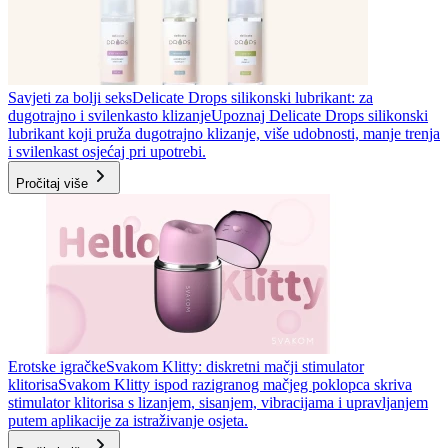
Savjeti za bolji seks
Delicate Drops silikonski lubrikant: za
dugotrajno i svilenkasto klizanje
Upoznaj Delicate Drops silikonski
lubrikant koji pruža dugotrajno klizanje, više udobnosti, manje trenja
i svilenkast osjećaj pri upotrebi.
Pročitaj više
Erotske igračke
Svakom Klitty: diskretni mačji stimulator
klitorisa
Svakom Klitty ispod razigranog mačjeg poklopca skriva
stimulator klitorisa s lizanjem, sisanjem, vibracijama i upravljanjem
putem aplikacije za istraživanje osjeta.