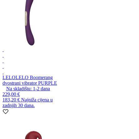
LELO
LELO Boomerang
dvostrani vibrator PURPLE
Na skladištu:
1-2
dana
229,00 €
183,20 €
Najniža cijena u
zadnjih 30 dana.