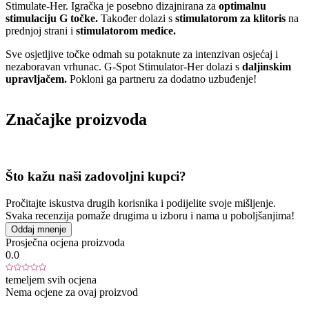
Stimulate-Her. Igračka je posebno dizajnirana za
optimalnu
stimulaciju G točke.
Također dolazi s
stimulatorom za klitoris
na
prednjoj strani i
stimulatorom međice.
Sve osjetljive točke odmah su potaknute za intenzivan osjećaj i
nezaboravan vrhunac. G-Spot Stimulator-Her dolazi s
daljinskim
upravljačem.
Pokloni ga partneru za dodatno uzbuđenje!
Značajke proizvoda
Što kažu naši zadovoljni kupci?
Pročitajte iskustva drugih korisnika i podijelite svoje mišljenje.
Svaka recenzija pomaže drugima u izboru i nama u poboljšanjima!
Oddaj mnenje
Prosječna ocjena proizvoda
0.0
temeljem svih ocjena
Nema ocjene za ovaj proizvod