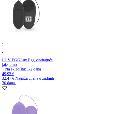
LUV EGG
Luv Egg vibrirajuće
jaje, crno
Na skladištu:
1-2
dana
49,95 €
32,47 €
Najniža cijena u zadnjih
30 dana.