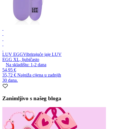
LUV EGG
Vibrirajuće jaje LUV
EGG XL, ljubičasto
Na skladištu:
1-2
dana
54,95 €
35,72 €
Najniža cijena u zadnjih
30 dana.
Zanimljivo s našeg bloga