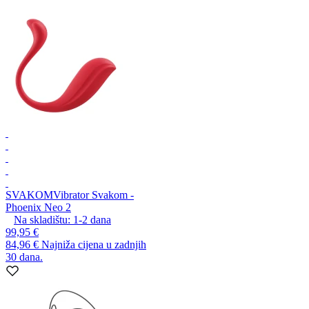
SVAKOM
Vibrator Svakom -
Phoenix Neo 2
Na skladištu:
1-2
dana
99,95 €
84,96 €
Najniža cijena u zadnjih
30 dana.