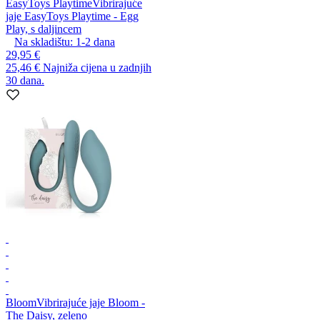
EasyToys Playtime
Vibrirajuće
jaje EasyToys Playtime - Egg
Play, s daljincem
Na skladištu:
1-2
dana
29,95 €
25,46 €
Najniža cijena u zadnjih
30 dana.
Bloom
Vibrirajuće jaje Bloom -
The Daisy, zeleno