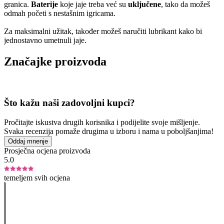
granica.
Baterije
koje jaje treba već su
uključene
, tako da možeš
odmah početi s nestašnim igricama.
Za maksimalni užitak, također možeš naručiti lubrikant kako bi
jednostavno umetnuli jaje.
Značajke proizvoda
Što kažu naši zadovoljni kupci?
Pročitajte iskustva drugih korisnika i podijelite svoje mišljenje.
Svaka recenzija pomaže drugima u izboru i nama u poboljšanjima!
Oddaj mnenje
Prosječna ocjena proizvoda
5.0
temeljem svih ocjena