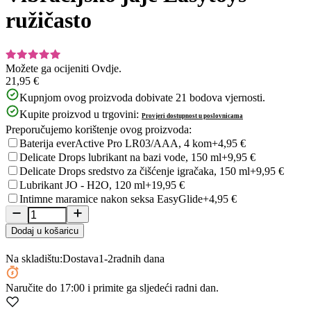
ružičasto
Možete ga ocijeniti
Ovdje.
21,95 €
Kupnjom ovog proizvoda dobivate
21
bodova vjernosti.
Kupite proizvod u trgovini:
Provjeri dostupnost u poslovnicama
Preporučujemo korištenje ovog proizvoda:
Baterija everActive Pro LR03/AAA, 4 kom
+4,95 €
Delicate Drops lubrikant na bazi vode, 150 ml
+9,95 €
Delicate Drops sredstvo za čišćenje igračaka, 150 ml
+9,95 €
Lubrikant JO - H2O, 120 ml
+19,95 €
Intimne maramice nakon seksa EasyGlide
+4,95 €
Dodaj u košaricu
Na skladištu:
Dostava
1-2
radnih dana
Naručite
do 17:00
i primite ga sljedeći radni dan.