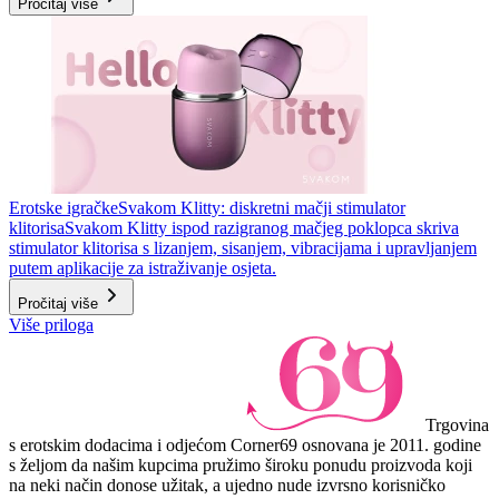
Pročitaj više
Erotske igračke
Svakom Klitty: diskretni mačji stimulator
klitorisa
Svakom Klitty ispod razigranog mačjeg poklopca skriva
stimulator klitorisa s lizanjem, sisanjem, vibracijama i upravljanjem
putem aplikacije za istraživanje osjeta.
Pročitaj više
Više priloga
Trgovina
s erotskim dodacima i odjećom Corner69 osnovana je 2011. godine
s željom da našim kupcima pružimo široku ponudu proizvoda koji
na neki način donose užitak, a ujedno nude izvrsno korisničko