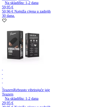
Na skladištu:
1-2
dana
59,95 €
50,96 €
Najniža cijena u zadnjih
30 dana.
Teazers
Rebrasto vibrirajuće jaje
Teazers
Na skladištu:
1-2
dana
29,95 €