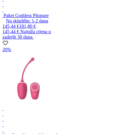
Paket Goddess Pleasure
Na skladištu:
1-2
dana
145,44 €
181,80 €
145,44 €
Najniža cijena u
zadnjih 30 dana.
20%