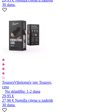
29,95 €
Najniža cijena u zadnjih
30 dana.
Teazers
Vibrirajuće jaje Teazers,
crno
Na skladištu:
1-2
dana
29,95 €
27,96 €
Najniža cijena u zadnjih
30 dana.