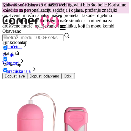
Kako bi vaše iskustvo u našoj web trgovini bilo što bolje.
Koristimo
😽
Svakom Klitty: 15 € JEFTINIJE
kolačiće za personalizaciju sadržaja i oglasa, pružanje značajki
Kod: KLITTY →
društvenih mreža i analizu našeg prometa. Također dijelimo
informacije o vašem korištenju naše stranice s partnerima za
društvene mreže, oglašavanje i analitiku, koji ih mogu kombi
Obavezno
Funkcionalan
Početna
Statistika
Za nju
Vibratori
Marketing
Vibracijska jaja
Vibracijsko jaje Easytoys -ružičasto
Dopusti sve
Dopusti odabrano
Odbij