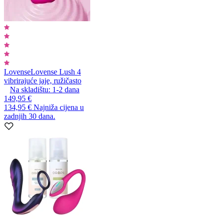
Lovense
Lovense Lush 4
vibrirajuće jaje, ružičasto
Na skladištu:
1-2
dana
149,95 €
134,95 €
Najniža cijena u
zadnjih 30 dana.