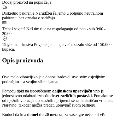
Dodaj proizvod na popis želja
Diskretno pakiranje
Narudžbu šaljemo u potpuno neutralnom
pakiranju bez oznaka o sadržaju.
Trebaš savjet?
Naš tim ti je na raspolaganju od pon - sub 9:00 -
20:00.
15 godina iskustva
Povjerenje nam je već ukazalo više od 150.000
kupaca.
Opis proizvoda
Ovo malo vibracijsko jaje donosi zadovoljstvo svim osjetljivim
područjima sa svojim vibracijama.
Pomoću tipki na isporučenom
daljinskom upravljaču
vrlo je
jednostavno odabrati između
deset različitih postavki.
Pomakni se
od nježnih vibracija do snažnih i pripremi se za fantastičan vrhunac.
Naravno, također možeš predati upravljač svom partneru.
Budući da ima
domet do 20 metara
, za vaše igre neće biti više