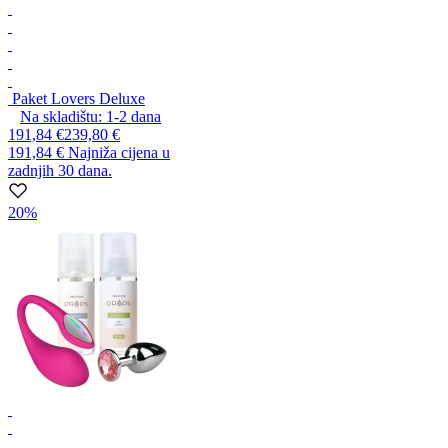
Paket Lovers Deluxe
Na skladištu:
1-2
dana
191,84 €
239,80 €
191,84 €
Najniža cijena u
zadnjih 30 dana.
20%