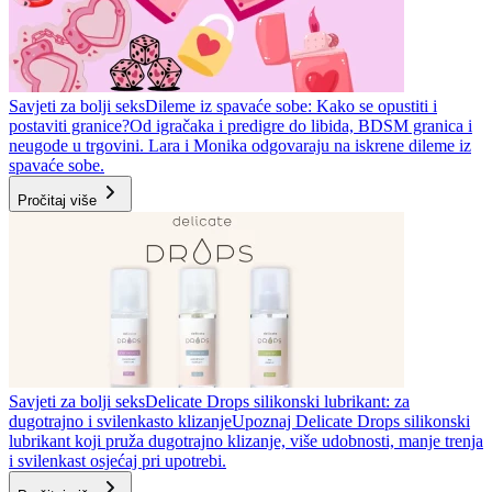
Savjeti za bolji seks
Dileme iz spavaće sobe: Kako se opustiti i
postaviti granice?
Od igračaka i predigre do libida, BDSM granica i
neugode u trgovini. Lara i Monika odgovaraju na iskrene dileme iz
spavaće sobe.
Pročitaj više
Savjeti za bolji seks
Delicate Drops silikonski lubrikant: za
dugotrajno i svilenkasto klizanje
Upoznaj Delicate Drops silikonski
lubrikant koji pruža dugotrajno klizanje, više udobnosti, manje trenja
i svilenkast osjećaj pri upotrebi.