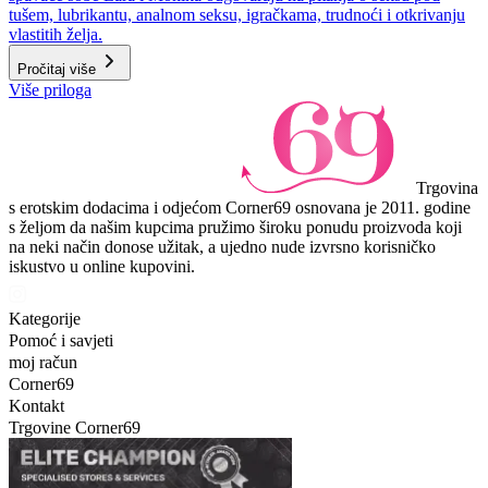
tušem, lubrikantu, analnom seksu, igračkama, trudnoći i otkrivanju
vlastitih želja.
Pročitaj više
Više priloga
Trgovina
s erotskim dodacima i odjećom Corner69 osnovana je 2011. godine
s željom da našim kupcima pružimo široku ponudu proizvoda koji
na neki način donose užitak, a ujedno nude izvrsno korisničko
iskustvo u online kupovini.
Kategorije
Pomoć i savjeti
moj račun
Corner69
Kontakt
Trgovine Corner69