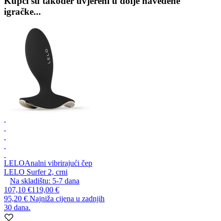
Kupci su također uvjereni u dolje navedene
igračke...
LELO
Analni vibrirajući čep
LELO Surfer 2, crni
Na skladištu:
5-7
dana
107,10 €
119,00 €
95,20 €
Najniža cijena u zadnjih
30 dana.