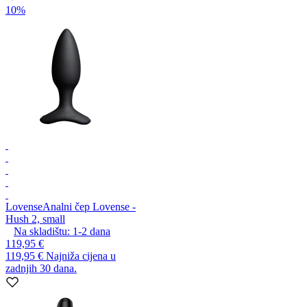
10%
Lovense
Analni čep Lovense -
Hush 2, small
Na skladištu:
1-2
dana
119,95 €
119,95 €
Najniža cijena u
zadnjih 30 dana.