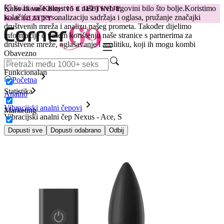
Kako bi vaše iskustvo u našoj web trgovini bilo što bolje.
Koristimo
😽
Svakom Klitty: 15 € JEFTINIJE
kolačiće za personalizaciju sadržaja i oglasa, pružanje značajki
Kod: KLITTY →
društvenih mreža i analizu našeg prometa. Također dijelimo
informacije o vašem korištenju naše stranice s partnerima za
društvene mreže, oglašavanje i analitiku, koji ih mogu kombi
Obavezno
Funkcionalan
Početna
Statistika
Analno
Vibracijski analni čepovi
Marketing
Vibracijski analni čep Nexus - Ace, S
Dopusti sve
Dopusti odabrano
Odbij