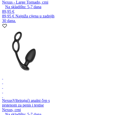
Nexus - Large Tornado, crni
Na skladištu:
5-7
dana
89,95 €
89,95 €
Najniža cijena u zadnjih
30 dana.
Nexus
Vibrirajući analni čep s
prstenom za penis i testise
Nexus, crni
Na skladištu:
5-7
dana