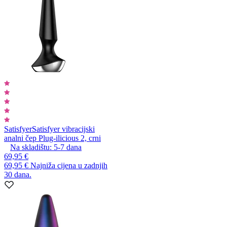
Satisfyer
Satisfyer vibracijski
analni čep Plug-ilicious 2, crni
Na skladištu:
5-7
dana
69,95 €
69,95 €
Najniža cijena u zadnjih
30 dana.