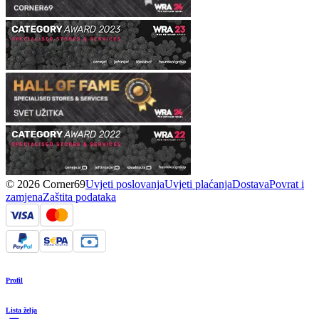
© 2026 Corner69
Uvjeti poslovanja
Uvjeti plaćanja
Dostava
Povrat i
zamjena
Zaštita podataka
Profil
Lista želja