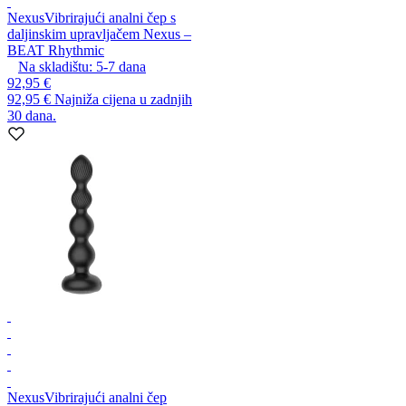
Nexus
Vibrirajući analni čep s
daljinskim upravljačem Nexus –
BEAT Rhythmic
Na skladištu:
5-7
dana
92,95 €
92,95 €
Najniža cijena u zadnjih
30 dana.
Nexus
Vibrirajući analni čep