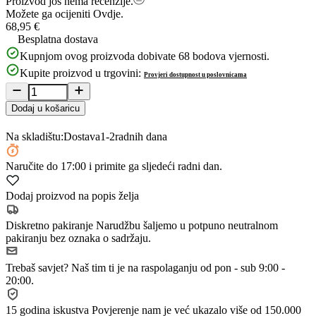
Proizvod još nema recenzije.
Možete ga ocijeniti
Ovdje.
68,95 €
Besplatna dostava
Kupnjom ovog proizvoda dobivate
68
bodova vjernosti.
Kupite proizvod u trgovini:
Provjeri dostupnost u poslovnicama
Dodaj u košaricu
Na skladištu:
Dostava
1-2
radnih dana
Naručite
do 17:00
i primite ga sljedeći radni dan.
Dodaj proizvod na popis želja
Diskretno pakiranje
Narudžbu šaljemo u potpuno neutralnom
pakiranju bez oznaka o sadržaju.
Trebaš savjet?
Naš tim ti je na raspolaganju od pon - sub 9:00 -
20:00.
15 godina iskustva
Povjerenje nam je već ukazalo više od 150.000