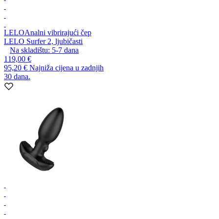
LELO
Analni vibrirajući čep
LELO Surfer 2, ljubičasti
Na skladištu:
5-7
dana
119,00 €
95,20 €
Najniža cijena u zadnjih
30 dana.