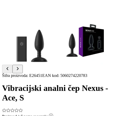
Item
Šifra proizvoda
:
E26451
EAN kod
:
5060274220783
1
of
Vibracijski analni čep Nexus -
2
Ace, S