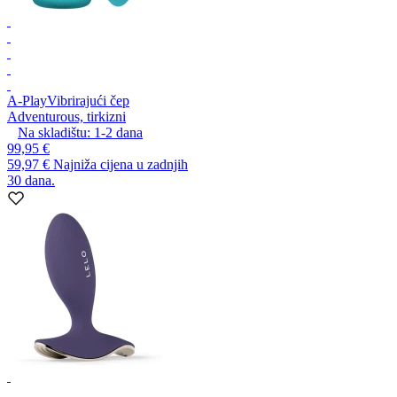
A-Play
Vibrirajući čep
Adventurous, tirkizni
Na skladištu:
1-2
dana
99,95 €
59,97 €
Najniža cijena u zadnjih
30 dana.