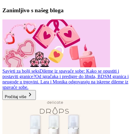
Zanimljivo s našeg bloga
Savjeti za bolji seks
Dileme iz spavaće sobe: Kako se opustiti i
postaviti granice?
Od igračaka i predigre do libida, BDSM granica i
neugode u trgovini. Lara i Monika odgovaraju na iskrene dileme iz
spavaće sobe.
Pročitaj više