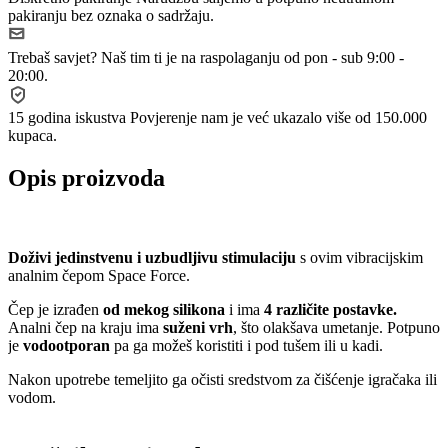
pakiranju bez oznaka o sadržaju.
Trebaš savjet?
Naš tim ti je na raspolaganju od pon - sub 9:00 -
20:00.
15 godina iskustva
Povjerenje nam je već ukazalo više od 150.000
kupaca.
Opis proizvoda
Doživi jedinstvenu i uzbudljivu stimulaciju
s ovim vibracijskim
analnim čepom Space Force.
Čep je izrađen
od mekog silikona
i ima
4 različite postavke.
Analni čep na kraju ima
suženi vrh
, što olakšava umetanje. Potpuno
je
vodootporan
pa ga možeš koristiti i pod tušem ili u kadi.
Nakon upotrebe temeljito ga očisti sredstvom za čišćenje igračaka ili
vodom.