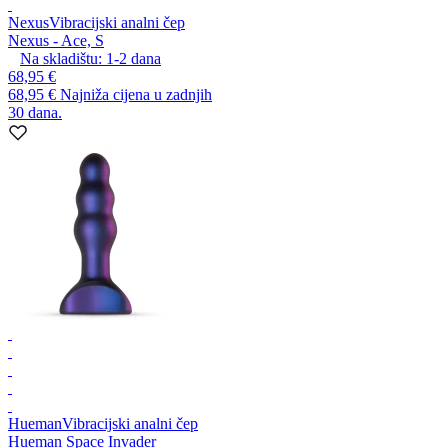
Nexus
Vibracijski analni čep
Nexus - Ace, S
Na skladištu:
1-2
dana
68,95 €
68,95 €
Najniža cijena u zadnjih
30 dana.
Hueman
Vibracijski analni čep
Hueman Space Invader