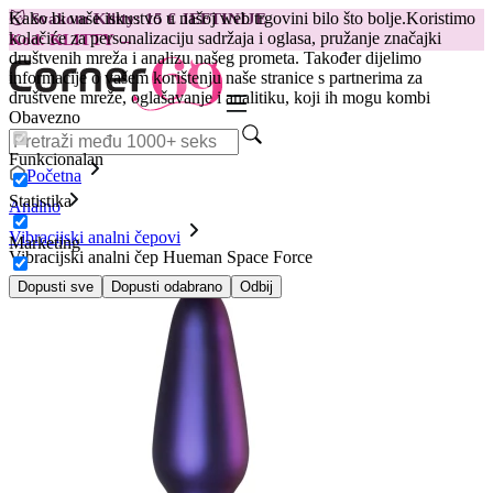
Kako bi vaše iskustvo u našoj web trgovini bilo što bolje.
Koristimo
😽
Svakom Klitty: 15 € JEFTINIJE
kolačiće za personalizaciju sadržaja i oglasa, pružanje značajki
Kod: KLITTY →
društvenih mreža i analizu našeg prometa. Također dijelimo
informacije o vašem korištenju naše stranice s partnerima za
društvene mreže, oglašavanje i analitiku, koji ih mogu kombi
Obavezno
Funkcionalan
Početna
Statistika
Analno
Vibracijski analni čepovi
Marketing
Vibracijski analni čep Hueman Space Force
Dopusti sve
Dopusti odabrano
Odbij