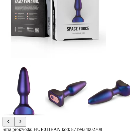
Item
Šifra proizvoda
:
HUE011
EAN kod
:
8719934002708