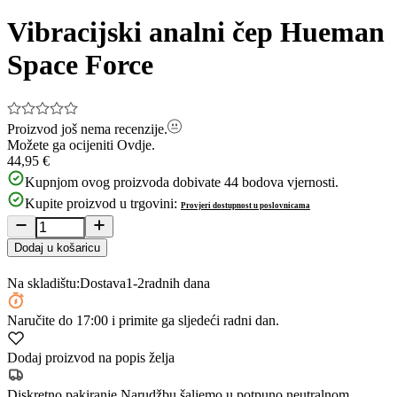
1
of
Vibracijski analni čep Hueman
10
Space Force
Proizvod još nema recenzije.
Možete ga ocijeniti
Ovdje.
44,95 €
Kupnjom ovog proizvoda dobivate
44
bodova vjernosti.
Kupite proizvod u trgovini:
Provjeri dostupnost u poslovnicama
Dodaj u košaricu
Na skladištu:
Dostava
1-2
radnih dana
Naručite
do 17:00
i primite ga sljedeći radni dan.
Dodaj proizvod na popis želja
Diskretno pakiranje
Narudžbu šaljemo u potpuno neutralnom