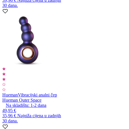
39,96 €
Najniža cijena u zadnjih
30 dana.
Hueman
Vibracijski analni čep
Hueman Outer Space
Na skladištu:
1-2
dana
49,95 €
35,96 €
Najniža cijena u zadnjih
30 dana.