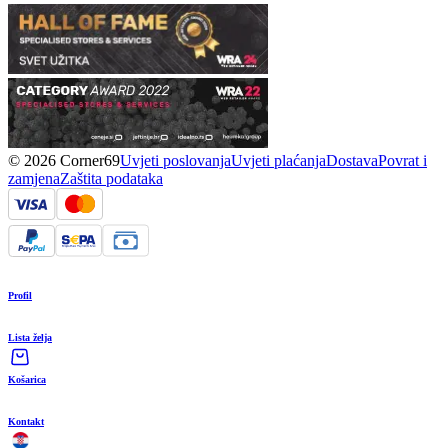
© 2026 Corner69
Uvjeti poslovanja
Uvjeti plaćanja
Dostava
Povrat i
zamjena
Zaštita podataka
Profil
Lista želja
Košarica
Kontakt