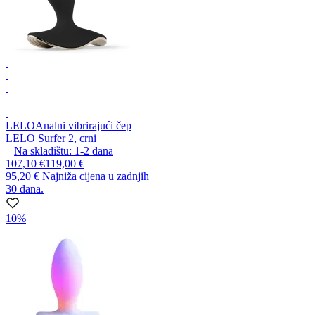
LELO
Analni vibrirajući čep
LELO Surfer 2, crni
Na skladištu:
1-2
dana
107,10 €
119,00 €
95,20 €
Najniža cijena u zadnjih
30 dana.
10%