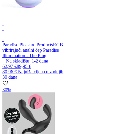
Paradise Pleasure Products
RGB
vibrirajući analni čep Paradise
Illumination - The Plug
Na skladištu:
1-2
dana
62,97 €
89,95 €
80,96 €
Najniža cijena u zadnjih
30 dana.
30%