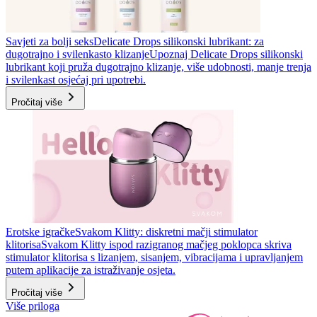
Savjeti za bolji seks
Delicate Drops silikonski lubrikant: za
dugotrajno i svilenkasto klizanje
Upoznaj Delicate Drops silikonski
lubrikant koji pruža dugotrajno klizanje, više udobnosti, manje trenja
i svilenkast osjećaj pri upotrebi.
Pročitaj više
Erotske igračke
Svakom Klitty: diskretni mačji stimulator
klitorisa
Svakom Klitty ispod razigranog mačjeg poklopca skriva
stimulator klitorisa s lizanjem, sisanjem, vibracijama i upravljanjem
putem aplikacije za istraživanje osjeta.
Pročitaj više
Više priloga