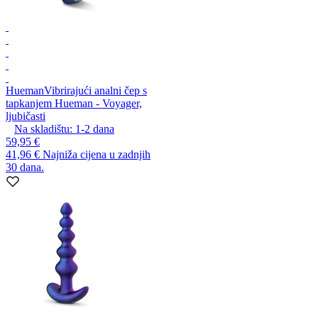
Hueman
Vibrirajući analni čep s
tapkanjem Hueman - Voyager,
ljubičasti
Na skladištu:
1-2
dana
59,95 €
41,96 €
Najniža cijena u zadnjih
30 dana.