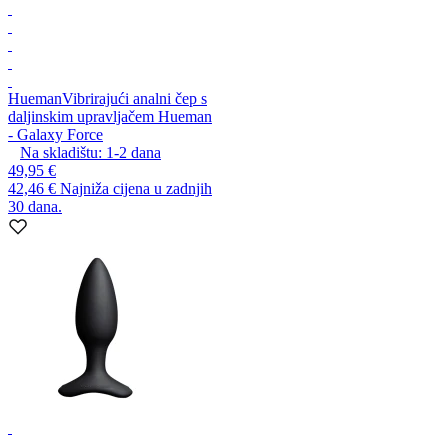
Hueman
Vibrirajući analni čep s
daljinskim upravljačem Hueman
- Galaxy Force
Na skladištu:
1-2
dana
49,95 €
42,46 €
Najniža cijena u zadnjih
30 dana.