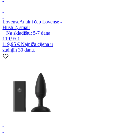
Lovense
Analni čep Lovense -
Hush 2, small
Na skladištu:
5-7
dana
119,95 €
119,95 €
Najniža cijena u
zadnjih 30 dana.