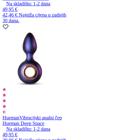
Na skladištu:
1-2
dana
49,95 €
42,46 €
Najniža cijena u zadnjih
30 dana.
Hueman
Vibracijski analni čep
Hueman Deep Space
Na skladištu:
1-2
dana
49,95 €