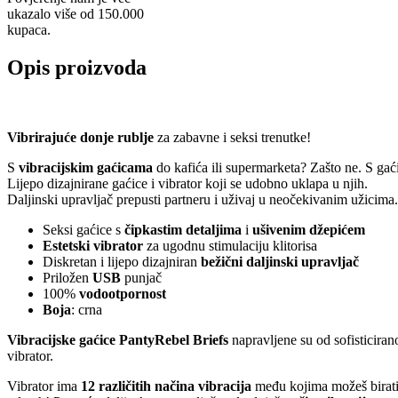
ukazalo više od 150.000
kupaca.
Opis proizvoda
Vibrirajuće donje rublje
za zabavne i seksi trenutke!
S
vibracijskim gaćicama
do kafića ili supermarketa? Zašto ne. S g
Lijepo dizajnirane gaćice i vibrator koji se udobno uklapa u njih.
Daljinski upravljač prepusti partneru i uživaj u neočekivanim užicima.
Seksi gaćice s
čipkastim detaljima
i
ušivenim džepićem
Estetski vibrator
za ugodnu stimulaciju klitorisa
Diskretan i lijepo dizajniran
bežični daljinski upravljač
Priložen
USB
punjač
100%
vodootpornost
Boja
: crna
Vibracijske gaćice PantyRebel Briefs
napravljene su od sofisticiran
vibrator.
Vibrator ima
12 različitih načina vibracija
među kojima možeš birat