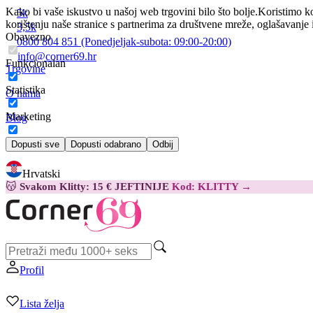
Kako bi vaše iskustvo u našoj web trgovini bilo što bolje.
Koristimo ko
5k
korištenju naše stranice s partnerima za društvene mreže, oglašavanje 
3,5k
Obavezno
0800 804 851
(Ponedjeljak-subota:
09:00-20:00)
info@corner69.hr
Funkcionalan
Trgovine
Statistika
O nama
Marketing
Blog
Kontakt
Dopusti sve
Dopusti odabrano
Odbij
Hrvatski
😽
Svakom Klitty: 15 € JEFTINIJE
Kod: KLITTY →
Profil
Lista želja