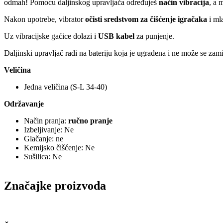
odmah! Pomoću daljinskog upravljača određuješ
način vibracija
, a 
Nakon upotrebe, vibrator
očisti sredstvom za čišćenje igračaka
i ml
Uz vibracijske gaćice dolazi i
USB kabel
za punjenje.
Daljinski upravljač radi na bateriju koja je ugrađena i ne može se zamije
Veličina
Jedna veličina (S-L 34-40)
Održavanje
Način pranja:
ručno pranje
Izbeljivanje: Ne
Glačanje: ne
Kemijsko čišćenje: Ne
Sušilica: Ne
Značajke proizvoda