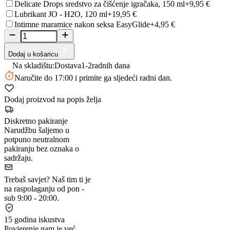
Delicate Drops sredstvo za čišćenje igračaka, 150 ml
+9,95 €
Lubrikant JO - H2O, 120 ml
+19,95 €
Intimne maramice nakon seksa EasyGlide
+4,95 €
Dodaj u košaricu
Na skladištu:
Dostava
1-2
radnih dana
Naručite
do 17:00
i primite ga sljedeći radni dan.
Dodaj proizvod na popis želja
Diskretno pakiranje
Narudžbu šaljemo u
potpuno neutralnom
pakiranju bez oznaka o
sadržaju.
Trebaš savjet?
Naš tim ti je
na raspolaganju od pon -
sub 9:00 - 20:00.
15 godina iskustva
Povjerenje nam je već