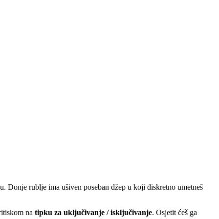
jelu. Donje rublje ima ušiven poseban džep u koji diskretno umetneš
pritiskom na
tipku za uključivanje / isključivanje
. Osjetit ćeš ga