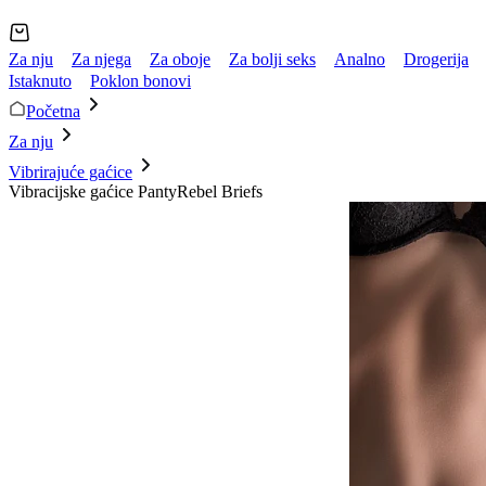
Za nju
Za njega
Za oboje
Za bolji seks
Analno
Drogerija
Istaknuto
Poklon bonovi
Početna
Za nju
Vibrirajuće gaćice
Vibracijske gaćice PantyRebel Briefs