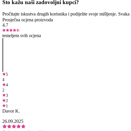
Što kažu naši zadovoljni kupci?
Pročitajte iskustva drugih korisnika i podijelite svoje mišljenje. Sva
Prosječna ocjena proizvoda
4.7
temeljem svih ocjena
5
4
4
2
3
2
1
Davor K.
26.09.2025