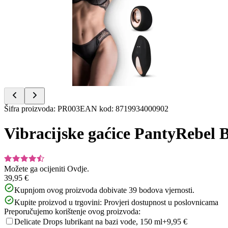
1
of
16
Item
Šifra proizvoda
:
PR003
EAN kod
:
8719934000902
1
of
Vibracijske gaćice PantyRebel B
16
Možete ga ocijeniti
Ovdje.
39,95 €
Kupnjom ovog proizvoda dobivate
39
bodova vjernosti.
Kupite proizvod u trgovini:
Provjeri dostupnost u poslovnicama
Preporučujemo korištenje ovog proizvoda:
Delicate Drops lubrikant na bazi vode, 150 ml
+9,95 €