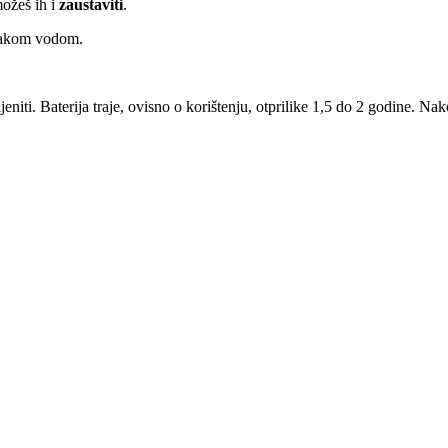
možeš ih i
zaustaviti
.
akom vodom.
niti. Baterija traje, ovisno o korištenju, otprilike 1,5 do 2 godine. Nako