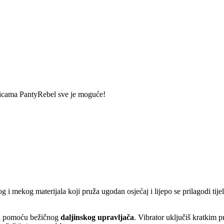
aćicama PantyRebel sve je moguće!
og i mekog materijala koji pruža ugodan osjećaj i lijepo se prilagodi ti
i pomoću bežičnog
daljinskog upravljača
. Vibrator uključiš kratkim 