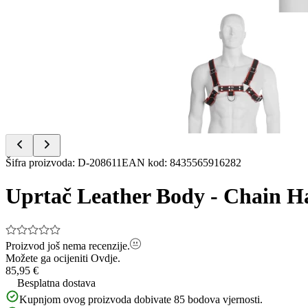
Item
1
of
2
Item
Šifra proizvoda
:
D-208611
EAN kod
:
8435565916282
1
of
Uprtač Leather Body - Chain Har
2
Proizvod još nema recenzije.
Možete ga ocijeniti
Ovdje.
85,95 €
Besplatna dostava
Kupnjom ovog proizvoda dobivate
85
bodova vjernosti.