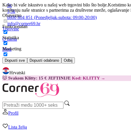
Kako bi vaše iskustvo u našoj web trgovini bilo što bolje.
Koristimo ko
5k
korištenju naše stranice s partnerima za društvene mreže, oglašavanje 
3,5k
Obavezno
0800 804 851
(Ponedjeljak-subota:
09:00-20:00)
info@corner69.hr
Funkcionalan
Trgovine
Statistika
O nama
Marketing
Blog
Kontakt
Dopusti sve
Dopusti odabrano
Odbij
Hrvatski
😽
Svakom Klitty: 15 € JEFTINIJE
Kod: KLITTY →
Profil
Lista želja