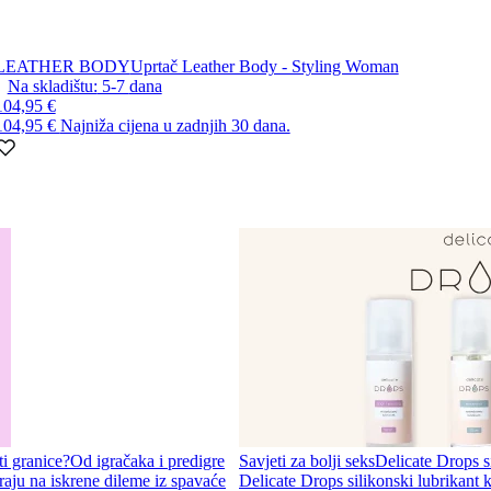
LEATHER BODY
Uprtač Leather Body - Styling Woman
Na skladištu:
5-7
dana
104,95 €
104,95 €
Najniža cijena u zadnjih 30 dana.
ti granice?
Od igračaka i predigre
Savjeti za bolji seks
Delicate Drops si
aju na iskrene dileme iz spavaće
Delicate Drops silikonski lubrikant k