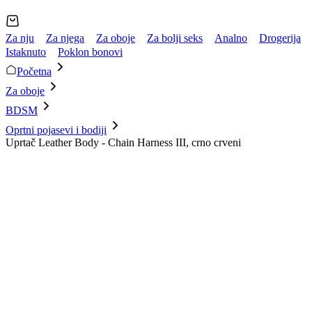
Za nju
Za njega
Za oboje
Za bolji seks
Analno
Drogerija
Istaknuto
Poklon bonovi
Početna
Za oboje
BDSM
Oprtni pojasevi i bodiji
Uprtač Leather Body - Chain Harness III, crno crveni