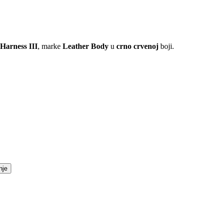
Harness III
, marke
Leather Body
u
crno crvenoj
boji.
nje