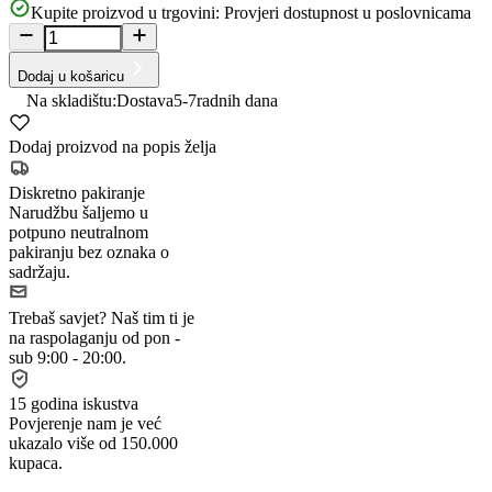
Kupite proizvod u trgovini:
Provjeri dostupnost u poslovnicama
Dodaj u košaricu
Na skladištu:
Dostava
5-7
radnih dana
Dodaj proizvod na popis želja
Diskretno pakiranje
Narudžbu šaljemo u
potpuno neutralnom
pakiranju bez oznaka o
sadržaju.
Trebaš savjet?
Naš tim ti je
na raspolaganju od pon -
sub 9:00 - 20:00.
15 godina iskustva
Povjerenje nam je već
ukazalo više od 150.000
kupaca.