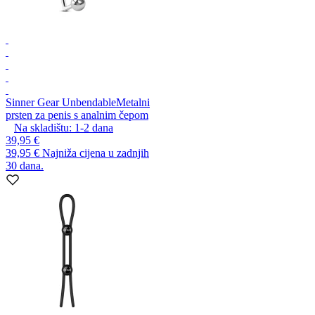
Sinner Gear Unbendable
Metalni
prsten za penis s analnim čepom
Na skladištu:
1-2
dana
39,95 €
39,95 €
Najniža cijena u zadnjih
30 dana.