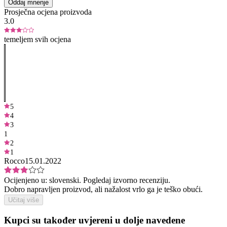
Oddaj mnenje
Prosječna ocjena proizvoda
3.0
temeljem svih ocjena
5
4
3
1
2
1
Rocco
15.01.2022
Ocijenjeno u:
slovenski.
Pogledaj izvorno recenziju.
Dobro napravljen proizvod, ali nažalost vrlo ga je teško obući.
Učitaj više
Kupci su također uvjereni u dolje navedene