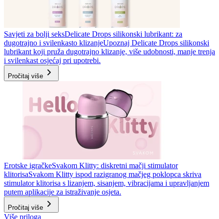
Savjeti za bolji seks
Delicate Drops silikonski lubrikant: za
dugotrajno i svilenkasto klizanje
Upoznaj Delicate Drops silikonski
lubrikant koji pruža dugotrajno klizanje, više udobnosti, manje trenja
i svilenkast osjećaj pri upotrebi.
Pročitaj više
Erotske igračke
Svakom Klitty: diskretni mačji stimulator
klitorisa
Svakom Klitty ispod razigranog mačjeg poklopca skriva
stimulator klitorisa s lizanjem, sisanjem, vibracijama i upravljanjem
putem aplikacije za istraživanje osjeta.
Pročitaj više
Više priloga