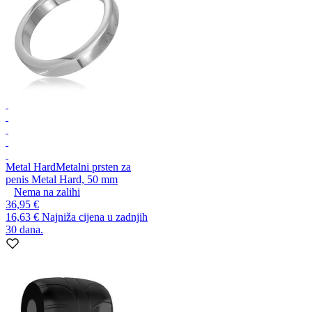
Metal Hard
Metalni prsten za
penis Metal Hard, 50 mm
Nema na zalihi
36,95 €
16,63 €
Najniža cijena u zadnjih
30 dana.