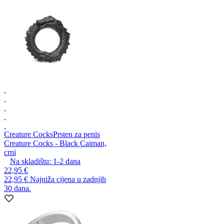
Creature Cocks
Prsten za penis
Creature Cocks - Black Caiman,
crni
Na skladištu:
1-2
dana
22,95 €
22,95 €
Najniža cijena u zadnjih
30 dana.