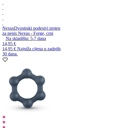
Nexus
Dvostruki podesivi prsten
za penis Nexus - Forge, crni
Na skladištu:
5-7
dana
14,95 €
14,95 €
Najniža cijena u zadnjih
30 dana.