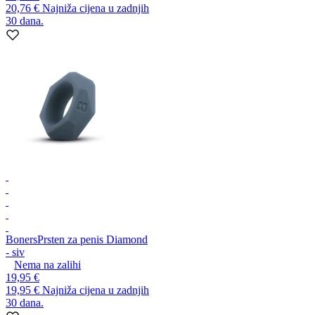
20,76 €
Najniža cijena u zadnjih
30 dana.
Boners
Prsten za penis Diamond
- siv
Nema na zalihi
19,95 €
19,95 €
Najniža cijena u zadnjih
30 dana.