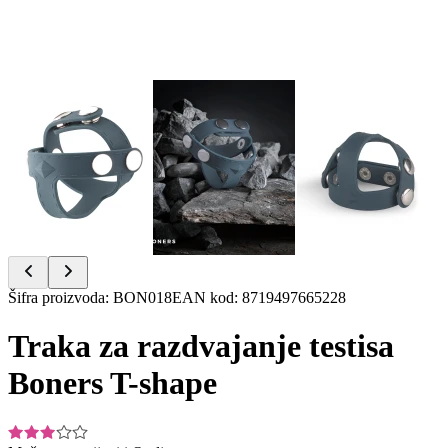
Item
Šifra proizvoda
:
BON018
EAN kod
:
8719497665228
1
of
Traka za razdvajanje testisa
7
Boners T-shape