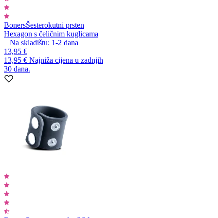
Boners
Šesterokutni prsten
Hexagon s čeličnim kuglicama
Na skladištu:
1-2
dana
13,95 €
13,95 €
Najniža cijena u zadnjih
30 dana.