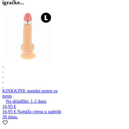
igračke...
KINK
KINK metalni prsten za
penis
Na skladištu:
1-2
dana
16,95 €
16,95 €
Najniža cijena u zadnjih
30 dana.