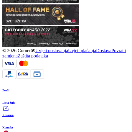
© 2026 Corner69
Uvjeti poslovanja
Uvjeti plaćanja
Dostava
Povrat i
zamjena
Zaštita podataka
Profil
Lista želja
Košarica
Kontakt