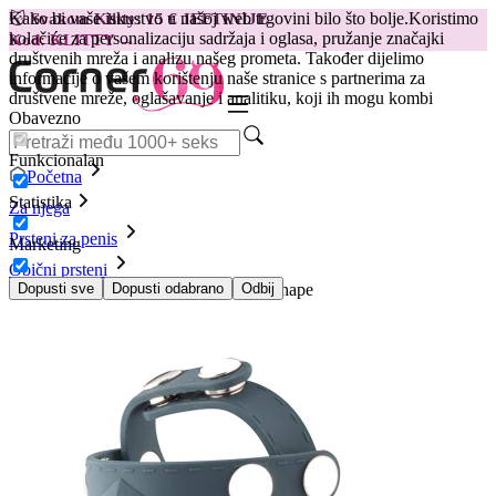
Kako bi vaše iskustvo u našoj web trgovini bilo što bolje.
Koristimo
😽
Svakom Klitty: 15 € JEFTINIJE
kolačiće za personalizaciju sadržaja i oglasa, pružanje značajki
Kod: KLITTY →
društvenih mreža i analizu našeg prometa. Također dijelimo
informacije o vašem korištenju naše stranice s partnerima za
društvene mreže, oglašavanje i analitiku, koji ih mogu kombi
Obavezno
Funkcionalan
Početna
Statistika
Za njega
Prsteni za penis
Marketing
Obični prsteni
Traka za razdvajanje testisa Boners T-shape
Dopusti sve
Dopusti odabrano
Odbij