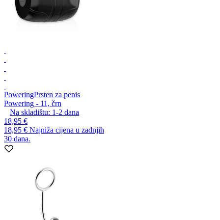
Powering
Prsten za penis
Powering - 11, črn
Na skladištu:
1-2
dana
18,95 €
18,95 €
Najniža cijena u zadnjih
30 dana.