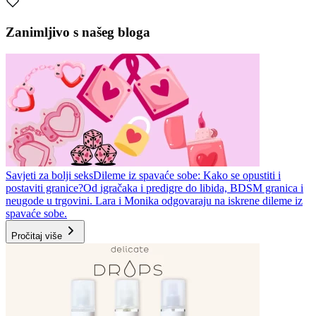
Zanimljivo s našeg bloga
Savjeti za bolji seks
Dileme iz spavaće sobe: Kako se opustiti i
postaviti granice?
Od igračaka i predigre do libida, BDSM granica i
neugode u trgovini. Lara i Monika odgovaraju na iskrene dileme iz
spavaće sobe.
Pročitaj više