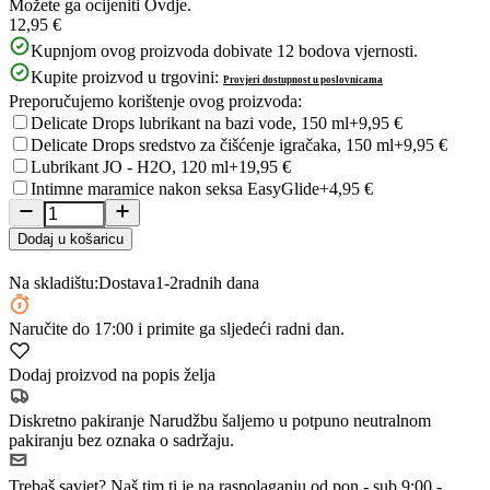
Možete ga ocijeniti
Ovdje.
12,95 €
Kupnjom ovog proizvoda dobivate
12
bodova vjernosti.
Kupite proizvod u trgovini:
Provjeri dostupnost u poslovnicama
Preporučujemo korištenje ovog proizvoda:
Delicate Drops lubrikant na bazi vode, 150 ml
+9,95 €
Delicate Drops sredstvo za čišćenje igračaka, 150 ml
+9,95 €
Lubrikant JO - H2O, 120 ml
+19,95 €
Intimne maramice nakon seksa EasyGlide
+4,95 €
Dodaj u košaricu
Na skladištu:
Dostava
1-2
radnih dana
Naručite
do 17:00
i primite ga sljedeći radni dan.
Dodaj proizvod na popis želja
Diskretno pakiranje
Narudžbu šaljemo u potpuno neutralnom
pakiranju bez oznaka o sadržaju.
Trebaš savjet?
Naš tim ti je na raspolaganju od pon - sub 9:00 -