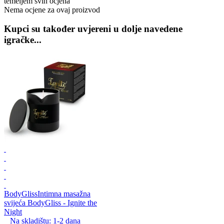
temeljem svih ocjena
Nema ocjene za ovaj proizvod
Kupci su također uvjereni u dolje navedene
igračke...
BodyGliss
Intimna masažna
svijeća BodyGliss - Ignite the
Night
Na skladištu:
1-2
dana