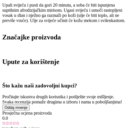
Upali svijeću i pusti da gori 20 minuta, a soba će biti ispunjena
suptilnim afrodizijačkim mirisom. Ugasi svijeću i umoči rastopljeni
vosak u dlan i nježno ga razmaži po koži (ulje će biti toplo, ali ne
previše vruće). Ulje za svijeće učinit će kožu mekom i svilenkastom.
Značajke proizvoda
Upute za korištenje
Što kažu naši zadovoljni kupci?
Pročitajte iskustva drugih korisnika i podijelite svoje mišljenje.
Svaka recenzija pomaže drugima u izboru i nama u poboljšanjima!
Oddaj mnenje
Prosječna ocjena proizvoda
0.0