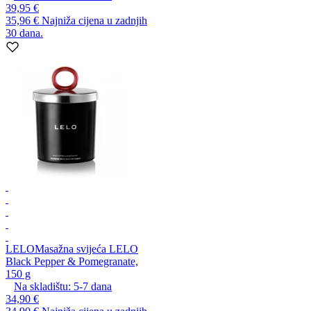
39,95 €
35,96 €
Najniža cijena u zadnjih
30 dana.
LELO
Masažna svijeća LELO
Black Pepper & Pomegranate,
150 g
Na skladištu:
5-7
dana
34,90 €