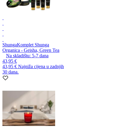
Shunga
Komplet Shunga
Organica - Geisha, Green Tea
Na skladištu:
5-7
dana
43,95 €
43,95 €
Najniža cijena u zadnjih
30 dana.