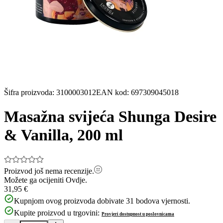
Šifra proizvoda
:
3100003012
EAN kod
:
697309045018
Masažna svijeća Shunga Desire
& Vanilla, 200 ml
Proizvod još nema recenzije.
Možete ga ocijeniti
Ovdje.
31,95 €
Kupnjom ovog proizvoda dobivate
31
bodova vjernosti.
Kupite proizvod u trgovini:
Provjeri dostupnost u poslovnicama