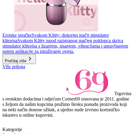
Erotske igračke
Svakom Klitty: diskretni mačji stimulator
klitorisa
Svakom Klitty ispod razigranog mačjeg poklopca skriva
stimulator klitorisa s lizanjem, sisanjem, vibracijama i upravljanjem
putem aplikacije za istraživanje osjeta.
Pročitaj više
Više priloga
Trgovina
s erotskim dodacima i odjećom Corner69 osnovana je 2011. godine
s željom da našim kupcima pružimo široku ponudu proizvoda koji
na neki način donose užitak, a ujedno nude izvrsno korisničko
iskustvo u online kupovini.
Kategorije