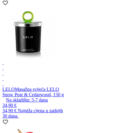
LELO
Masažna svijeća LELO
Snow Pear & Cedarwood, 150 g
Na skladištu:
5-7
dana
34,90 €
34,90 €
Najniža cijena u zadnjih
30 dana.