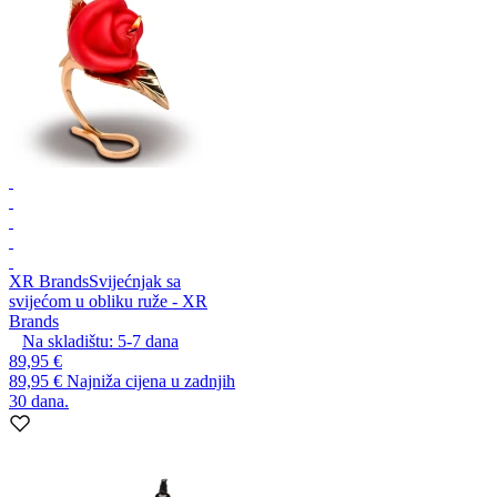
XR Brands
Svijećnjak sa
svijećom u obliku ruže - XR
Brands
Na skladištu:
5-7
dana
89,95 €
89,95 €
Najniža cijena u zadnjih
30 dana.