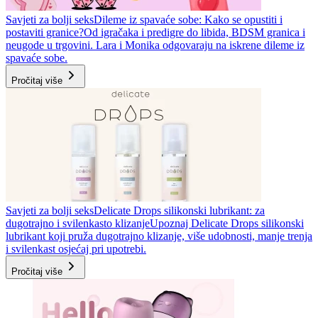
Savjeti za bolji seks
Dileme iz spavaće sobe: Kako se opustiti i
postaviti granice?
Od igračaka i predigre do libida, BDSM granica i
neugode u trgovini. Lara i Monika odgovaraju na iskrene dileme iz
spavaće sobe.
Pročitaj više
Savjeti za bolji seks
Delicate Drops silikonski lubrikant: za
dugotrajno i svilenkasto klizanje
Upoznaj Delicate Drops silikonski
lubrikant koji pruža dugotrajno klizanje, više udobnosti, manje trenja
i svilenkast osjećaj pri upotrebi.
Pročitaj više