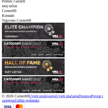
Pomoć i savjeti
moj račun
Corner69
Kontakt
Trgovine Corner69
© 2026 Corner69
Uvjeti poslovanja
Uvjeti plaćanja
Dostava
Povrat i
zamjena
Zaštita podataka