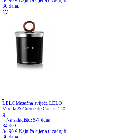
34,90 €
Najniža cijena u zadnjih
30 dana.
LELO
Masažna svijeća LELO
Vanilla & Creme de Cacao, 150
g
Na skladištu:
5-7
dana
34,90 €
34,90 €
Najniža cijena u zadnjih
30 dana.