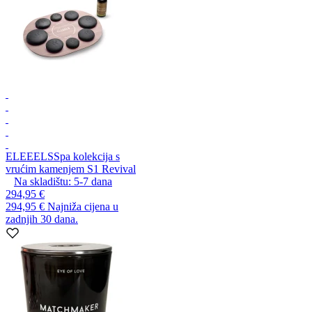
ELEEELS
Spa kolekcija s
vrućim kamenjem S1 Revival
Na skladištu:
5-7
dana
294,95 €
294,95 €
Najniža cijena u
zadnjih 30 dana.