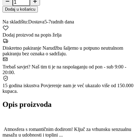
Dodaj u košaricu
Na skladištu:
Dostava
5-7
radnih dana
Dodaj proizvod na popis želja
Diskretno pakiranje
Narudžbu šaljemo u potpuno neutralnom
pakiranju bez oznaka o sadržaju.
Trebaš savjet?
Naš tim ti je na raspolaganju od pon - sub 9:00 -
20:00.
15 godina iskustva
Povjerenje nam je već ukazalo više od 150.000
kupaca.
Opis proizvoda
Atmosfera s romantičnim dodirom! Ključ za vrhunsku senzualnu
masažu u udobnosti i toplini ...