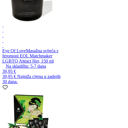
Eye Of Love
Masažna svijeća s
feromoni EOL Matchmaker
LGBTQ Attract Her, 150 ml
Na skladištu:
5-7
dana
39,95 €
39,95 €
Najniža cijena u zadnjih
30 dana.