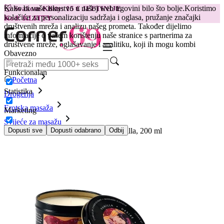
Kako bi vaše iskustvo u našoj web trgovini bilo što bolje.
Koristimo
😽
Svakom Klitty: 15 € JEFTINIJE
kolačiće za personalizaciju sadržaja i oglasa, pružanje značajki
Kod: KLITTY →
društvenih mreža i analizu našeg prometa. Također dijelimo
informacije o vašem korištenju naše stranice s partnerima za
društvene mreže, oglašavanje i analitiku, koji ih mogu kombi
Obavezno
Funkcionalan
Početna
Statistika
Drogerija
Erotska masaža
Marketing
Svijeće za masažu
Masažna svijeća Shunga Desire & Vanilla, 200 ml
Dopusti sve
Dopusti odabrano
Odbij