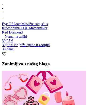
Eye Of Love
Masažna svijeća s
feromonima EOL Matchmaker
Red Diamond
Nema na zalihi
39,95 €
39,95 €
Najniža cijena u zadnjih
30 dana.
Zanimljivo s našeg bloga