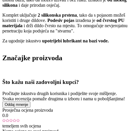
silikona
i daje prirodan osjećaj.
Komplet uključuje
2 silikonska prstena
, tako da s pojasom možeš
koristiti i druge dildove.
Podesiv pojas
izrađena je
od čvrstog PU
materijala
i drži dildo čvrsto na mjestu. To omogućuje nevjerojatnu
penetraciju koja podsjeća na "stvarnu".
Za ugodnije iskustvo
upotrijebi lubrikant na bazi vode.
Značajke proizvoda
Što kažu naši zadovoljni kupci?
Pročitajte iskustva drugih korisnika i podijelite svoje mišljenje.
Svaka recenzija pomaže drugima u izboru i nama u poboljšanjima!
Oddaj mnenje
Prosječna ocjena proizvoda
0.0
temeljem svih ocjena