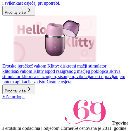
i svilenkast osjećaj pri upotrebi.
Pročitaj više
Erotske igračke
Svakom Klitty: diskretni mačji stimulator
klitorisa
Svakom Klitty ispod razigranog mačjeg poklopca skriva
stimulator klitorisa s lizanjem, sisanjem, vibracijama i upravljanjem
putem aplikacije za istraživanje osjeta.
Pročitaj više
Više priloga
Trgovina
s erotskim dodacima i odjećom Corner69 osnovana je 2011. godine