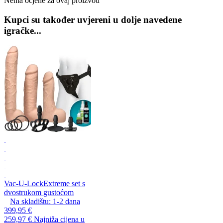
Nema ocjene za ovaj proizvod
Kupci su također uvjereni u dolje navedene
igračke...
Vac-U-Lock
Extreme set s
dvostrukom gustoćom
Na skladištu:
1-2
dana
399,95 €
259,97 €
Najniža cijena u