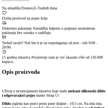
Na skladištu:
Dostava
5-7
radnih dana
Dodaj proizvod na popis želja
Diskretno pakiranje
Narudžbu šaljemo u potpuno neutralnom
pakiranju bez oznaka o sadržaju.
Trebaš savjet?
Naš tim ti je na raspolaganju od pon - sub 9:00 -
20:00.
15 godina iskustva
Povjerenje nam je već ukazalo više od 150.000
kupaca.
Opis proizvoda
Uživaj u nevjerojatnom iskustvu koje nude
mekani silikonski dildo
i odgovarajući pojas
marke Strap U!
Dildo
izgleda kao pravi penis pune duljine - 19,5 cm. Na dnu ima
usisnu bazu, tako da možeš uživati ​​i bez ruku. Izrađen je
od mekog