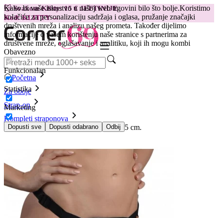
Kako bi vaše iskustvo u našoj web trgovini bilo što bolje.
Koristimo
😽
Svakom Klitty: 15 € JEFTINIJE
kolačiće za personalizaciju sadržaja i oglasa, pružanje značajki
Kod: KLITTY →
društvenih mreža i analizu našeg prometa. Također dijelimo
informacije o vašem korištenju naše stranice s partnerima za
društvene mreže, oglašavanje i analitiku, koji ih mogu kombi
Obavezno
Funkcionalan
Početna
Statistika
Za oboje
Strap-on
Marketing
Kompleti straponova
Strap on pojas s realističnim dildom 19.5 cm.
Dopusti sve
Dopusti odabrano
Odbij