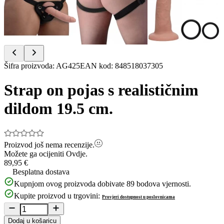
Item
Šifra proizvoda
:
AG425
EAN kod
:
848518037305
1
of
Strap on pojas s realističnim
4
dildom 19.5 cm.
Proizvod još nema recenzije.
Možete ga ocijeniti
Ovdje.
89,95 €
Besplatna dostava
Kupnjom ovog proizvoda dobivate
89
bodova vjernosti.
Kupite proizvod u trgovini:
Provjeri dostupnost u poslovnicama
Dodaj u košaricu