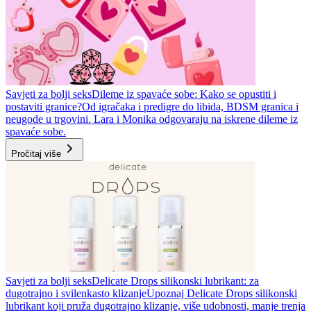
Savjeti za bolji seks
Dileme iz spavaće sobe: Kako se opustiti i
postaviti granice?
Od igračaka i predigre do libida, BDSM granica i
neugode u trgovini. Lara i Monika odgovaraju na iskrene dileme iz
spavaće sobe.
Pročitaj više
Savjeti za bolji seks
Delicate Drops silikonski lubrikant: za
dugotrajno i svilenkasto klizanje
Upoznaj Delicate Drops silikonski
lubrikant koji pruža dugotrajno klizanje, više udobnosti, manje trenja