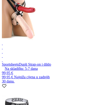
Sportsheets
Dupli Strap-on i dildo
Na skladištu:
5-7
dana
99,95 €
99,95 €
Najniža cijena u zadnjih
30 dana.