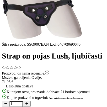
Šifra proizvoda
:
SS69007
EAN kod
:
646709690076
Strap on pojas Lush, ljubičasti
Proizvod još nema recenzije.
Možete ga ocijeniti
Ovdje.
71,95 €
Besplatna dostava
Kupnjom ovog proizvoda dobivate
71
bodova vjernosti.
Kupite proizvod u trgovini:
Provjeri dostupnost u poslovnicama