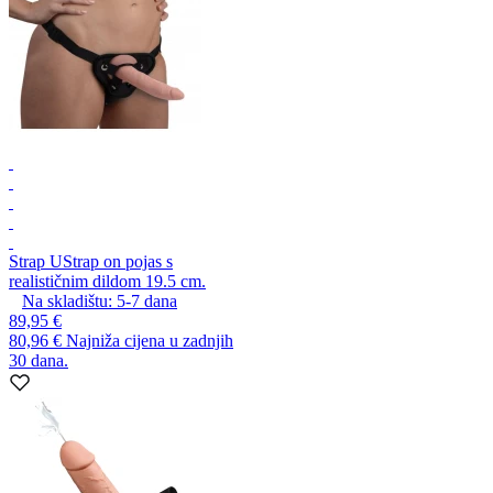
Strap U
Strap on pojas s
realističnim dildom 19.5 cm.
Na skladištu:
5-7
dana
89,95 €
80,96 €
Najniža cijena u zadnjih
30 dana.