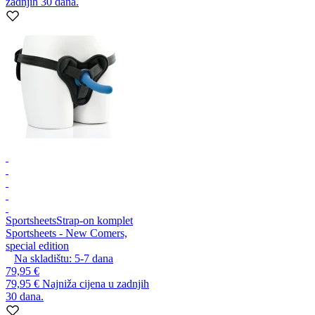
zadnjih 30 dana.
Sportsheets
Strap-on komplet
Sportsheets - New Comers,
special edition
Na skladištu:
5-7
dana
79,95 €
79,95 €
Najniža cijena u zadnjih
30 dana.