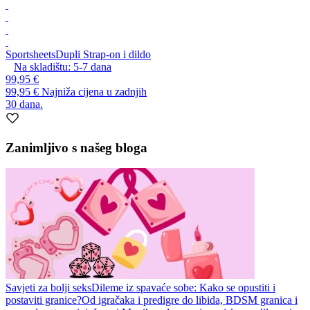
Sportsheets
Dupli Strap-on i dildo
Na skladištu:
5-7
dana
99,95 €
99,95 €
Najniža cijena u zadnjih
30 dana.
Zanimljivo s našeg bloga
Savjeti za bolji seks
Dileme iz spavaće sobe: Kako se opustiti i
postaviti granice?
Od igračaka i predigre do libida, BDSM granica i