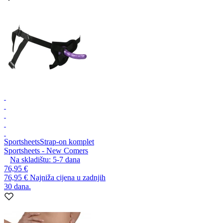
Sportsheets
Strap-on komplet
Sportsheets - New Comers
Na skladištu:
5-7
dana
76,95 €
76,95 €
Najniža cijena u zadnjih
30 dana.