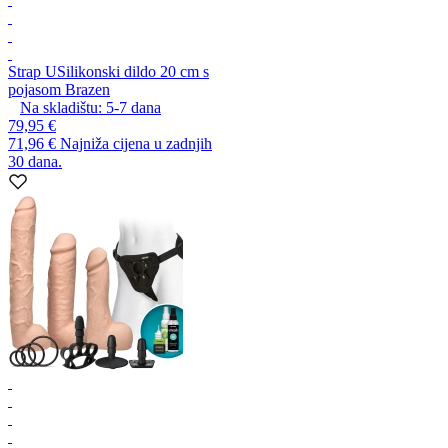
Strap U
Silikonski dildo 20 cm s
pojasom Brazen
Na skladištu:
5-7
dana
79,95 €
71,96 €
Najniža cijena u zadnjih
30 dana.