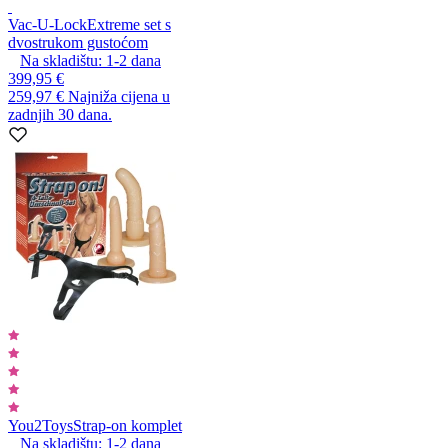
Vac-U-Lock
Extreme set s
dvostrukom gustoćom
Na skladištu:
1-2
dana
399,95 €
259,97 €
Najniža cijena u
zadnjih 30 dana.
You2Toys
Strap-on komplet
Na skladištu:
1-2
dana