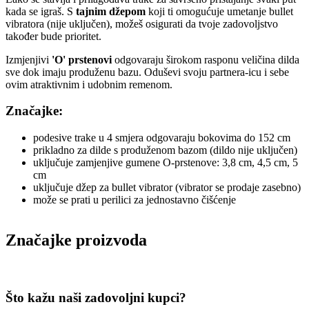
kada se igraš. S
tajnim džepom
koji ti omogućuje umetanje bullet
vibratora (nije uključen), možeš osigurati da tvoje zadovoljstvo
također bude prioritet.
Izmjenjivi
'O' prstenovi
odgovaraju širokom rasponu veličina dilda
sve dok imaju produženu bazu. Oduševi svoju partnera-icu i sebe
ovim atraktivnim i udobnim remenom.
Značajke:
podesive trake u 4 smjera odgovaraju bokovima do 152 cm
prikladno za dilde s produženom bazom (dildo nije uključen)
uključuje zamjenjive gumene O-prstenove: 3,8 cm, 4,5 cm, 5
cm
uključuje džep za bullet vibrator (vibrator se prodaje zasebno)
može se prati u perilici za jednostavno čišćenje
Značajke proizvoda
Što kažu naši zadovoljni kupci?