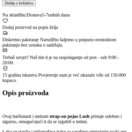
Dodaj u košaricu
Na skladištu:
Dostava
5-7
radnih dana
Dodaj proizvod na popis želja
Diskretno pakiranje
Narudžbu šaljemo u potpuno neutralnom
pakiranju bez oznaka o sadržaju.
Trebaš savjet?
Naš tim ti je na raspolaganju od pon - sub 9:00 -
20:00.
15 godina iskustva
Povjerenje nam je već ukazalo više od 150.000
kupaca.
Opis proizvoda
Ovaj baršunasti i mekani
strap-on pojas Lush
pristaje udobno i
sigurno, omogućujući ti da se izgubiš u intimi.
Lako se stavlja i prilagođava trake za savršeno pristajanje svaki put