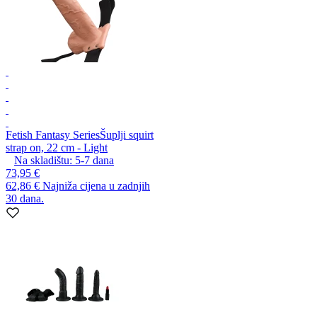
Fetish Fantasy Series
Šuplji squirt
strap on, 22 cm - Light
Na skladištu:
5-7
dana
73,95 €
62,86 €
Najniža cijena u zadnjih
30 dana.