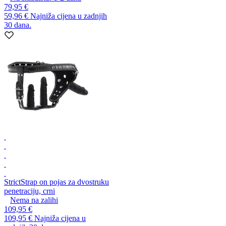
79,95 €
59,96 €
Najniža cijena u zadnjih
30 dana.
Strict
Strap on pojas za dvostruku
penetraciju, crni
Nema na zalihi
109,95 €
109,95 €
Najniža cijena u