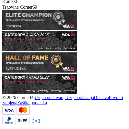
Kontakt
Trgovine Corner69
© 2026 Corner69
Uvjeti poslovanja
Uvjeti plaćanja
Dostava
Povrat i
zamjena
Zaštita podataka