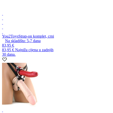
You2Toys
Strap-on komplet, crni
Na skladištu:
5-7
dana
83,95 €
83,95 €
Najniža cijena u zadnjih
30 dana.