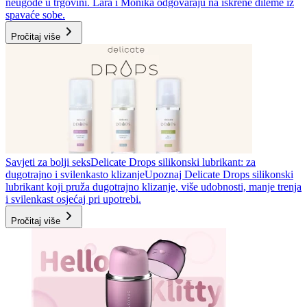
neugode u trgovini. Lara i Monika odgovaraju na iskrene dileme iz
spavaće sobe.
Pročitaj više
Savjeti za bolji seks
Delicate Drops silikonski lubrikant: za
dugotrajno i svilenkasto klizanje
Upoznaj Delicate Drops silikonski
lubrikant koji pruža dugotrajno klizanje, više udobnosti, manje trenja
i svilenkast osjećaj pri upotrebi.
Pročitaj više