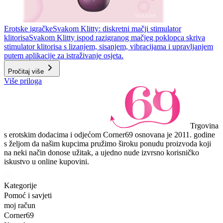
Erotske igračke
Svakom Klitty: diskretni mačji stimulator
klitorisa
Svakom Klitty ispod razigranog mačjeg poklopca skriva
stimulator klitorisa s lizanjem, sisanjem, vibracijama i upravljanjem
putem aplikacije za istraživanje osjeta.
Pročitaj više
Više priloga
Trgovina
s erotskim dodacima i odjećom Corner69 osnovana je 2011. godine
s željom da našim kupcima pružimo široku ponudu proizvoda koji
na neki način donose užitak, a ujedno nude izvrsno korisničko
iskustvo u online kupovini.
Kategorije
Pomoć i savjeti
moj račun
Corner69