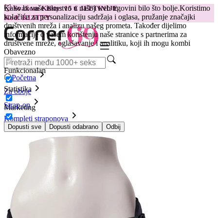
Kako bi vaše iskustvo u našoj web trgovini bilo što bolje.
Koristimo
😽
Svakom Klitty: 15 € JEFTINIJE
kolačiće za personalizaciju sadržaja i oglasa, pružanje značajki
Kod: KLITTY →
društvenih mreža i analizu našeg prometa. Također dijelimo
informacije o vašem korištenju naše stranice s partnerima za
društvene mreže, oglašavanje i analitiku, koji ih mogu kombi
Obavezno
Funkcionalan
Početna
Statistika
Za oboje
Strap-on
Marketing
Kompleti straponova
Strap on pojas Lush, ljubičasti
Dopusti sve
Dopusti odabrano
Odbij