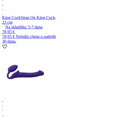
King Cock
Strap On King Cock,
23 cm
Na skladištu:
5-7
dana
78,95 €
78,95 €
Najniža cijena u zadnjih
30 dana.