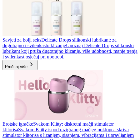
Savjeti za bolji seks
Delicate Drops silikonski lubrikant: za
dugotrajno i svilenkasto klizanje
Upoznaj Delicate Drops silikonski
lubrikant koji pruža dugotrajno klizanje, više udobnosti, manje trenja
i svilenkast osjećaj pri upotrebi.
Pročitaj više
Erotske igračke
Svakom Klitty: diskretni mačji stimulator
klitorisa
Svakom Klitty ispod razigranog mačjeg poklopca skriva
stimulator klitorisa s lizanjem, sisanjem, vibracijama i upravljanjem