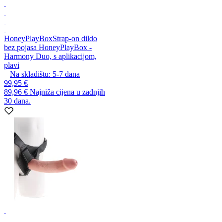
HoneyPlayBox
Strap-on dildo
bez pojasa HoneyPlayBox -
Harmony Duo, s aplikacijom,
plavi
Na skladištu:
5-7
dana
99,95 €
89,96 €
Najniža cijena u zadnjih
30 dana.