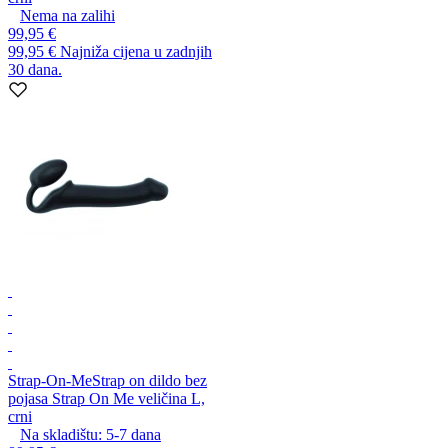
Nema na zalihi
99,95 €
99,95 €
Najniža cijena u zadnjih
30 dana.
Strap-On-Me
Strap on dildo bez
pojasa Strap On Me veličina L,
crni
Na skladištu:
5-7
dana