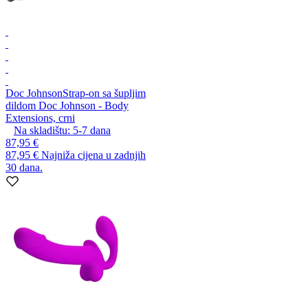
Doc Johnson
Strap-on sa šupljim
dildom Doc Johnson - Body
Extensions, crni
Na skladištu:
5-7
dana
87,95 €
87,95 €
Najniža cijena u zadnjih
30 dana.