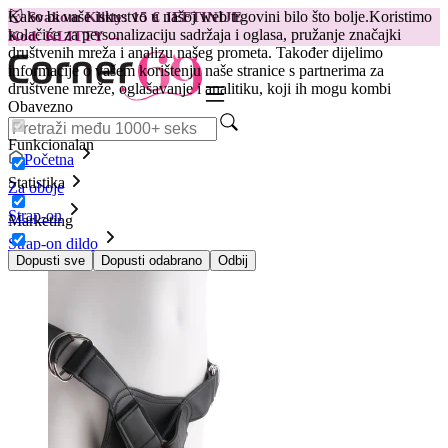
Kako bi vaše iskustvo u našoj web trgovini bilo što bolje.
Koristimo
😽
Svakom Klitty: 15 € JEFTINIJE
kolačiće za personalizaciju sadržaja i oglasa, pružanje značajki
Kod: KLITTY →
društvenih mreža i analizu našeg prometa. Također dijelimo
informacije o vašem korištenju naše stranice s partnerima za
društvene mreže, oglašavanje i analitiku, koji ih mogu kombi
Obavezno
Funkcionalan
Početna
Statistika
Za oboje
Strap-on
Marketing
Strap-on dildo
Strap On King Cock, 20 cm
Dopusti sve
Dopusti odabrano
Odbij