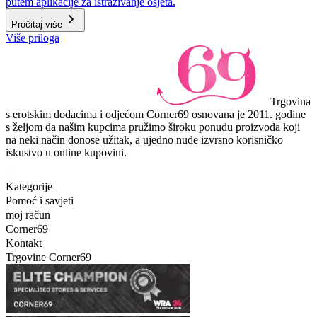
putem aplikacije za istraživanje osjeta.
Pročitaj više
Više priloga
Trgovina
s erotskim dodacima i odjećom Corner69 osnovana je 2011. godine
s željom da našim kupcima pružimo široku ponudu proizvoda koji
na neki način donose užitak, a ujedno nude izvrsno korisničko
iskustvo u online kupovini.
Kategorije
Pomoć i savjeti
moj račun
Corner69
Kontakt
Trgovine Corner69