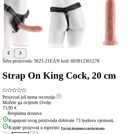
Item
Šifra proizvoda
:
5623-21
EAN kod
:
603912361278
1
of
Strap On King Cock, 20 cm
8
Proizvod još nema recenzije.
Možete ga ocijeniti
Ovdje.
73,95 €
Besplatna dostava
Kupnjom ovog proizvoda dobivate
73
bodova vjernosti.
Kupite proizvod u trgovini:
Provjeri dostupnost u poslovnicama