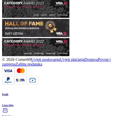
© 2026 Corner69
Uvjeti poslovanja
Uvjeti plaćanja
Dostava
Povrat i
zamjena
Zaštita podataka
Profil
Lista želja