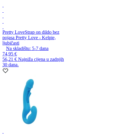
Pretty Love
Strap on dildo bez
pojasa Pretty Love - Kelpie,
ljubičasti
Na skladištu:
5-7
dana
74,95 €
56,21 €
Najniža cijena u zadnjih
30 dana.