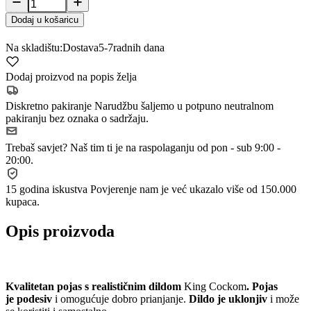
Dodaj u košaricu
Na skladištu:
Dostava
5-7
radnih dana
Dodaj proizvod na popis želja
Diskretno pakiranje
Narudžbu šaljemo u potpuno neutralnom
pakiranju bez oznaka o sadržaju.
Trebaš savjet?
Naš tim ti je na raspolaganju od pon - sub 9:00 -
20:00.
15 godina iskustva
Povjerenje nam je već ukazalo više od 150.000
kupaca.
Opis proizvoda
Kvalitetan pojas s realističnim dildom
King Cockom
. Pojas
je podesiv
i omogućuje dobro prianjanje.
Dildo je uklonjiv
i može