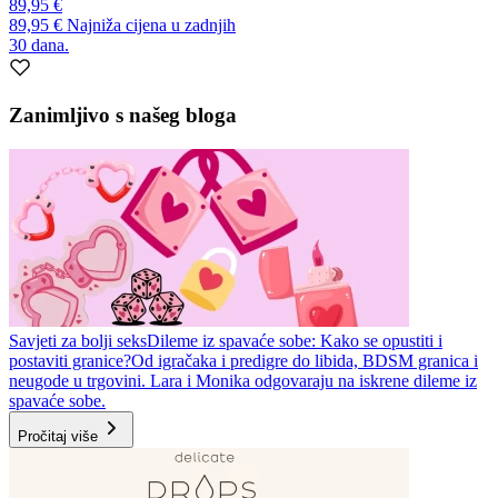
89,95 €
89,95 €
Najniža cijena u zadnjih
30 dana.
Zanimljivo s našeg bloga
Savjeti za bolji seks
Dileme iz spavaće sobe: Kako se opustiti i
postaviti granice?
Od igračaka i predigre do libida, BDSM granica i
neugode u trgovini. Lara i Monika odgovaraju na iskrene dileme iz
spavaće sobe.
Pročitaj više