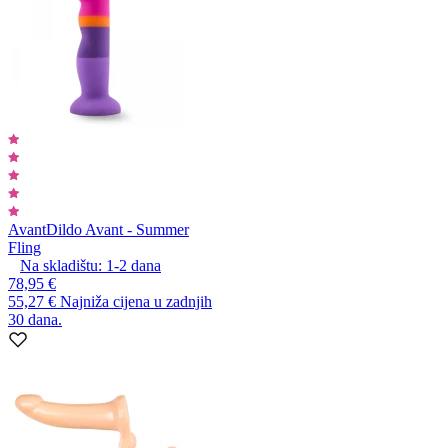
Avant
Dildo Avant - Summer
Fling
Na skladištu:
1-2
dana
78,95 €
55,27 €
Najniža cijena u zadnjih
30 dana.