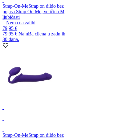
Strap-On-Me
Strap on dildo bez
pojasa Strap On Me, veličina M,
ljubičasti
Nema na zalihi
79,95 €
79,95 €
Najniža cijena u zadnjih
30 dana.
Strap-On-Me
Strap on dildo bez