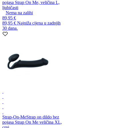
pojasa Strap On Me, veličina L,
ljubičasti
Nema na zalihi
89,95 €
89,95 €
Najniža cijena u zadnjih
30 dana.
Strap-On-Me
Strap on dildo bez
pojasa Strap On Me veličina XL,
crni