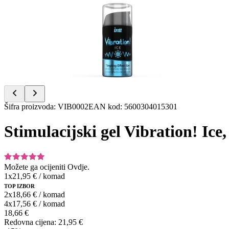
1
of
3
Item
Šifra proizvoda
:
VIB0002
EAN kod
:
5600304015301
1
of
Stimulacijski gel Vibration! Ice,
3
Možete ga ocijeniti
Ovdje.
1x
21,95 €
/
komad
TOP IZBOR
2x
18,66 €
/
komad
4x
17,56 €
/
komad
18,66 €
Redovna cijena:
21,95 €