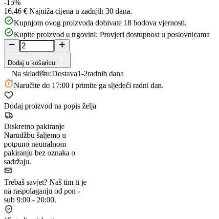
-15%
16,46 €
Najniža cijena u zadnjih 30 dana.
Kupnjom ovog proizvoda dobivate
18
bodova vjernosti.
Kupite proizvod u trgovini:
Provjeri dostupnost u poslovnicama
Dodaj u košaricu
Na skladištu:
Dostava
1-2
radnih dana
Naručite
do 17:00
i primite ga sljedeći radni dan.
Dodaj proizvod na popis želja
Diskretno pakiranje
Narudžbu šaljemo u
potpuno neutralnom
pakiranju bez oznaka o
sadržaju.
Trebaš savjet?
Naš tim ti je
na raspolaganju od pon -
sub 9:00 - 20:00.