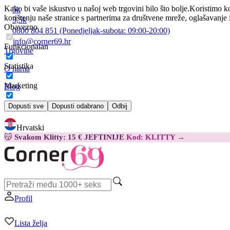
Kako bi vaše iskustvo u našoj web trgovini bilo što bolje.
Koristimo ko
5k
korištenju naše stranice s partnerima za društvene mreže, oglašavanje 
3,5k
Obavezno
0800 804 851
(Ponedjeljak-subota:
09:00-20:00)
info@corner69.hr
Funkcionalan
Trgovine
Statistika
O nama
Marketing
Blog
Kontakt
Dopusti sve
Dopusti odabrano
Odbij
Hrvatski
😽
Svakom Klitty: 15 € JEFTINIJE
Kod: KLITTY →
Profil
Lista želja