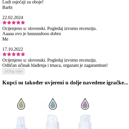
Ludi osjećaji za oboje!
Barbi
22.02.2024
Ocijenjeno u:
slovenski.
Pogledaj izvorno recenziju.
Aaaaa ovo je luuuuudooo dobro
Me
17.10.2022
Ocijenjeno u:
slovenski.
Pogledaj izvorno recenziju.
Odličan učinak hlađenja i trnaca, orgazam je zagarantiran!
Učitaj više
Kupci su također uvjereni u dolje navedene igračke...