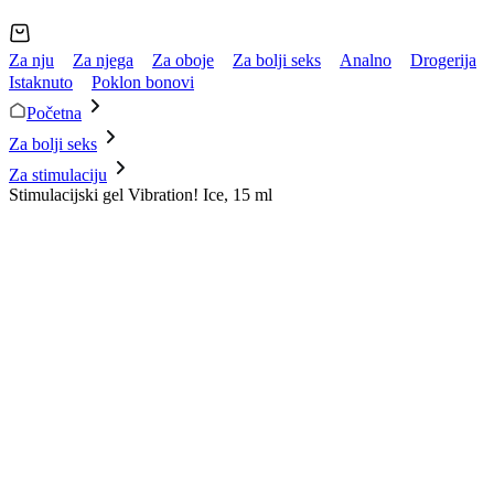
Za nju
Za njega
Za oboje
Za bolji seks
Analno
Drogerija
Istaknuto
Poklon bonovi
Početna
Za bolji seks
Za stimulaciju
Stimulacijski gel Vibration! Ice, 15 ml