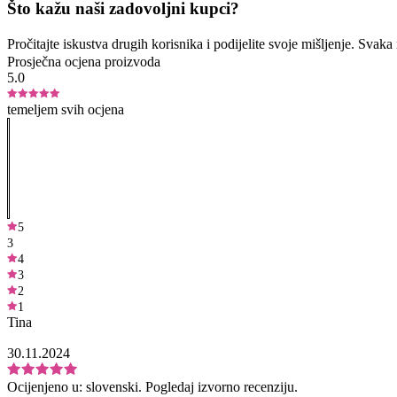
Što kažu naši zadovoljni kupci?
Pročitajte iskustva drugih korisnika i podijelite svoje mišljenje. Sva
Prosječna ocjena proizvoda
5.0
temeljem svih ocjena
5
3
4
3
2
1
Tina
30.11.2024
Ocijenjeno u:
slovenski.
Pogledaj izvorno recenziju.