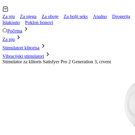
Za nju
Za njega
Za oboje
Za bolji seks
Analno
Drogerija
Istaknuto
Poklon bonovi
Početna
Za nju
Stimulatori klitorisa
Vibracijski stimulatori
Stimulator za klitoris Satisfyer Pro 2 Generation 3, crveni