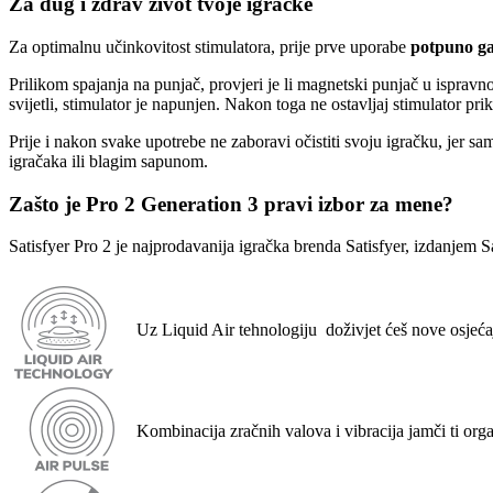
Za dug i zdrav život tvoje igračke
Za optimalnu učinkovitost stimulatora, prije prve uporabe
potpuno g
Prilikom spajanja na punjač, provjeri je li magnetski punjač u isprav
svijetli, stimulator je napunjen. Nakon toga ne ostavljaj stimulator pri
Prije i nakon svake upotrebe ne zaboravi očistiti svoju igračku, jer s
igračaka ili blagim sapunom.
Zašto je Pro 2 Generation 3 pravi izbor za mene?
Satisfyer Pro 2 je najprodavanija igračka brenda Satisfyer, izdanjem Sa
Uz Liquid Air tehnologiju doživjet ćeš nove osjećaj
Kombinacija zračnih valova i vibracija jamči ti org