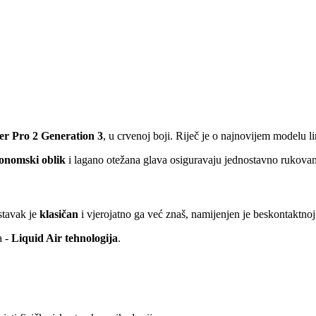
yer Pro 2 Generation 3
, u crvenoj boji. Riječ je o najnovijem modelu li
onomski oblik
i lagano otežana glava osiguravaju jednostavno rukovan
stavak je
klasičan
i vjerojatno ga već znaš, namijenjen je beskontaktnoj
a -
Liquid Air tehnologija
.