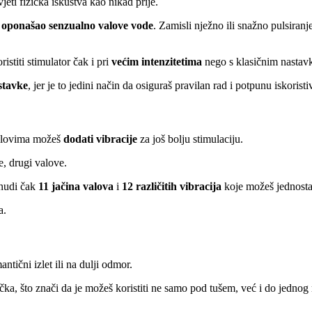
jeti fizička iskustva kao nikad prije.
i
oponašao senzualno valove vode
. Zamisli nježno ili snažno pulsiran
stiti stimulator čak i pri
većim intenzitetima
nego s klasičnim nastav
stavke
, jer je to jedini način da osiguraš pravilan rad i potpunu iskorist
 Valovima možeš
dodati vibracije
za još bolju stimulaciju.
e, drugi valove.
 nudi čak
11 jačina valova
i
12 različitih vibracija
koje možeš jednosta
a.
tični izlet ili na dulji odmor.
čka, što znači da je možeš koristiti ne samo pod tušem, već i do jedno