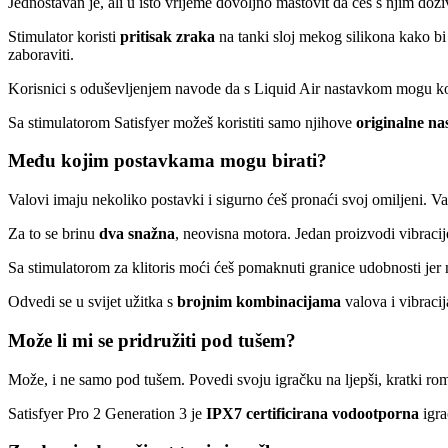
Jednostavan je, ali u isto vrijeme dovoljno maštovit da ćeš s njim doživ
Stimulator koristi
pritisak zraka
na tanki sloj mekog silikona kako b
zaboraviti.
Korisnici s oduševljenjem navode da s Liquid Air nastavkom mogu kori
Sa stimulatorom Satisfyer možeš koristiti samo njihove
originalne na
Među kojim postavkama mogu birati?
Valovi imaju nekoliko postavki i sigurno ćeš pronaći svoj omiljeni.
Za to se brinu
dva snažna
, neovisna motora. Jedan proizvodi vibracij
Sa stimulatorom za klitoris moći ćeš pomaknuti granice udobnosti jer
Odvedi se u svijet užitka s
brojnim kombinacijama
valova i vibracij
Može li mi se pridružiti pod tušem?
Može, i ne samo pod tušem. Povedi svoju igračku na ljepši, kratki roman
Satisfyer Pro 2 Generation 3 je
IPX7 certificirana vodootporna
igra