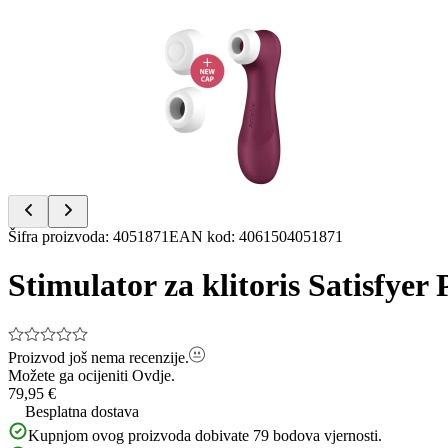
Item
1
of
8
Item
Šifra proizvoda
:
4051871
EAN kod
:
4061504051871
1
of
Stimulator za klitoris Satisfyer
8
Proizvod još nema recenzije.
Možete ga ocijeniti
Ovdje.
79,95 €
Besplatna dostava
Kupnjom ovog proizvoda dobivate
79
bodova vjernosti.