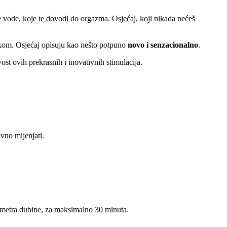
je vode, koje te dovodi do orgazma. Osjećaj, koji nikada nećeš
kom. Osjećaj opisuju kao nešto potpuno
novo i senzacionalno
.
ivost ovih prekrasnih i inovativnih stimulacija.
vno mijenjati.
g metra dubine, za maksimalno 30 minuta.