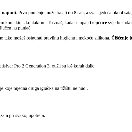
a napuni
. Prvo punjenje može trajati do 8 sati, a sva sljedeća oko 4 sat
nom kontaktu s kontaktom. To znaš, kada se upali
trepćuće
svjetlo kada 
ključen na punjač.
amo tako možeš osigurati pravilnu higijenu i mekoću silikona.
Čišćenje j
tisfyer Pro 2 Generation 3, otišli su još korak dalje.
e koje nijedna druga igračka na tržištu ne nudi.
azam pri svakoj upotrebi.