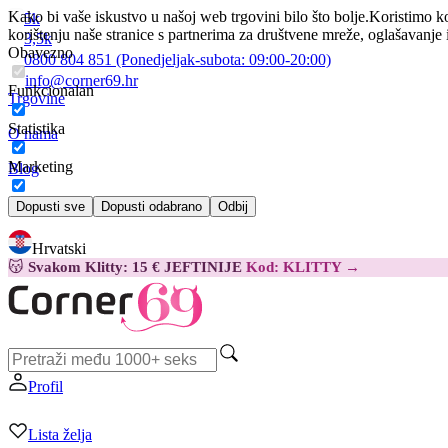
Kako bi vaše iskustvo u našoj web trgovini bilo što bolje.
Koristimo ko
5k
korištenju naše stranice s partnerima za društvene mreže, oglašavanje 
3,5k
Obavezno
0800 804 851
(Ponedjeljak-subota:
09:00-20:00)
info@corner69.hr
Funkcionalan
Trgovine
Statistika
O nama
Marketing
Blog
Kontakt
Dopusti sve
Dopusti odabrano
Odbij
Hrvatski
😽
Svakom Klitty: 15 € JEFTINIJE
Kod: KLITTY →
Profil
Lista želja