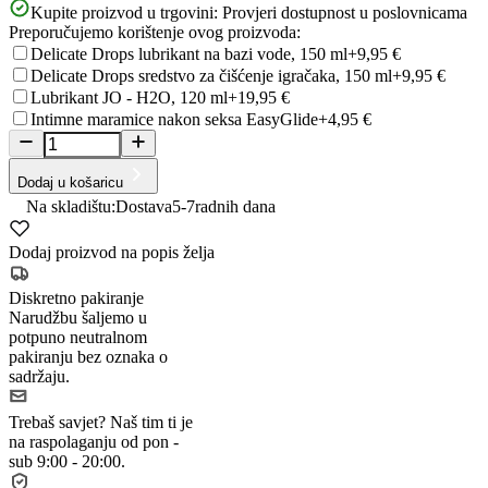
Kupite proizvod u trgovini:
Provjeri dostupnost u poslovnicama
Preporučujemo korištenje ovog proizvoda:
Delicate Drops lubrikant na bazi vode, 150 ml
+9,95 €
Delicate Drops sredstvo za čišćenje igračaka, 150 ml
+9,95 €
Lubrikant JO - H2O, 120 ml
+19,95 €
Intimne maramice nakon seksa EasyGlide
+4,95 €
Dodaj u košaricu
Na skladištu:
Dostava
5-7
radnih dana
Dodaj proizvod na popis želja
Diskretno pakiranje
Narudžbu šaljemo u
potpuno neutralnom
pakiranju bez oznaka o
sadržaju.
Trebaš savjet?
Naš tim ti je
na raspolaganju od pon -
sub 9:00 - 20:00.