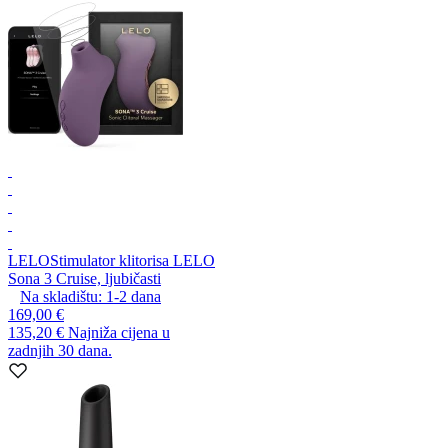
LELO
Stimulator klitorisa LELO
Sona 3 Cruise, ljubičasti
Na skladištu:
1-2
dana
169,00 €
135,20 €
Najniža cijena u
zadnjih 30 dana.