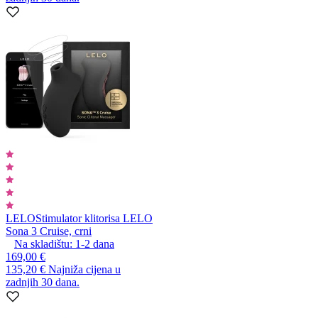
LELO
Stimulator klitorisa LELO
Sona 3 Cruise, crni
Na skladištu:
1-2
dana
169,00 €
135,20 €
Najniža cijena u
zadnjih 30 dana.