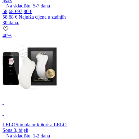
jezik
Na skladištu:
5-7
dana
58,68 €
97,80 €
58,68 €
Najniža cijena u zadnjih
30 dana.
40%
LELO
Stimulator klitorisa LELO
Sona 3, bijeli
Na skladištu:
1-2
dana