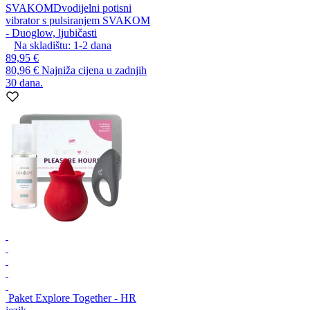
SVAKOM
Dvodijelni potisni
vibrator s pulsiranjem SVAKOM
- Duoglow, ljubičasti
Na skladištu:
1-2
dana
89,95 €
80,96 €
Najniža cijena u zadnjih
30 dana.
Paket Explore Together - HR