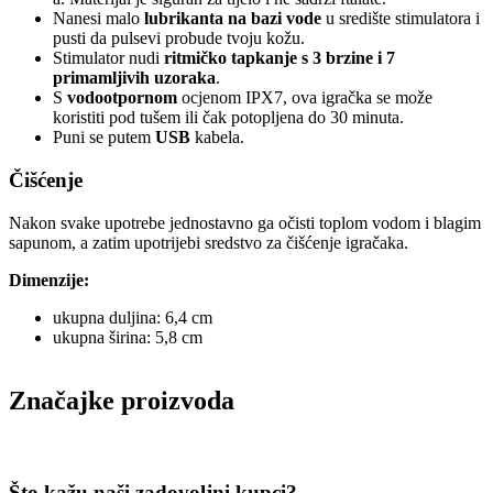
Nanesi malo
lubrikanta na bazi vode
u središte stimulatora i
pusti da pulsevi probude tvoju kožu.
Stimulator nudi
ritmičko tapkanje s 3 brzine i 7
primamljivih uzoraka
.
S
vodootpornom
ocjenom IPX7, ova igračka se može
koristiti pod tušem ili čak potopljena do 30 minuta.
Puni se putem
USB
kabela.
Čišćenje
Nakon svake upotrebe jednostavno ga očisti toplom vodom i blagim
sapunom, a zatim upotrijebi sredstvo za čišćenje igračaka.
Dimenzije:
ukupna duljina: 6,4 cm
ukupna širina: 5,8 cm
Značajke proizvoda
Što kažu naši zadovoljni kupci?