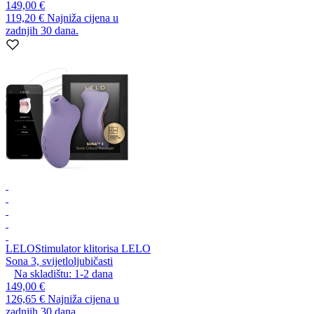
149,00 €
119,20 €
Najniža cijena u
zadnjih 30 dana.
LELO
Stimulator klitorisa LELO
Sona 3, svijetloljubičasti
Na skladištu:
1-2
dana
149,00 €
126,65 €
Najniža cijena u
zadnjih 30 dana.