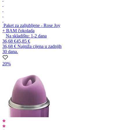
Paket za zaljubljene - Rose Joy
+ BAM čokolada
Na skladištu:
1-2
dana
36,68 €
45,85 €
36,68 €
Najniža cijena u zadnjih
30 dana.
20%