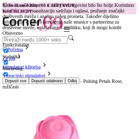
Kako bi vaše iskustvo u našoj web trgovini bilo što bolje.
Koristimo
😽
Svakom Klitty: 15 € JEFTINIJE
kolačiće za personalizaciju sadržaja i oglasa, pružanje značajki
Kod: KLITTY →
društvenih mreža i analizu našeg prometa. Također dijelimo
informacije o vašem korištenju naše stranice s partnerima za
društvene mreže, oglašavanje i analitiku, koji ih mogu kombi
Obavezno
Funkcionalan
Početna
Statistika
Za nju
Stimulatori klitorisa
Marketing
Vibracijski stimulatori
Stimulator za erogene cone XR Brands - Pulsing Petals Rose,
Dopusti sve
Dopusti odabrano
Odbij
ružičasti