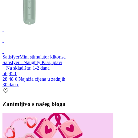
Satisfyer
Mini stimulator klitorisa
Satisfyer - Naughty Kiss, plavi
Na skladištu:
1-2
dana
56,95 €
28,48 €
Najniža cijena u zadnjih
30 dana.
Zanimljivo s našeg bloga