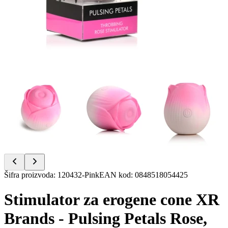
Item
Šifra proizvoda
:
120432-Pink
EAN kod
:
0848518054425
1
of
Stimulator za erogene cone XR
21
Brands - Pulsing Petals Rose,