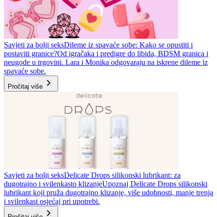
Savjeti za bolji seks
Dileme iz spavaće sobe: Kako se opustiti i
postaviti granice?
Od igračaka i predigre do libida, BDSM granica i
neugode u trgovini. Lara i Monika odgovaraju na iskrene dileme iz
spavaće sobe.
Pročitaj više
Savjeti za bolji seks
Delicate Drops silikonski lubrikant: za
dugotrajno i svilenkasto klizanje
Upoznaj Delicate Drops silikonski
lubrikant koji pruža dugotrajno klizanje, više udobnosti, manje trenja
i svilenkast osjećaj pri upotrebi.
Pročitaj više