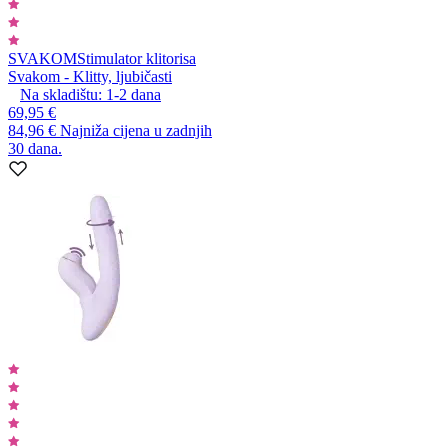
SVAKOM
Stimulator klitorisa
Svakom - Klitty, ljubičasti
Na skladištu:
1-2
dana
69,95 €
84,96 €
Najniža cijena u zadnjih
30 dana.