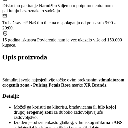
Diskretno pakiranje
Narudžbu šaljemo u potpuno neutralnom
pakiranju bez oznaka o sadržaju.
Trebaš savjet?
Naš tim ti je na raspolaganju od pon - sub 9:00 -
20:00.
15 godina iskustva
Povjerenje nam je već ukazalo više od 150.000
kupaca.
Opis proizvoda
Stimuliraj svoje najosjetljivije točke ovim prekrasnim
stimulatorom
erogenih zona - Pulsing Petals Rose
marke
XR Brands
.
Detalji:
Možeš ga koristiti na klitorisu, bradavicama ili
bilo kojoj
drugoj
erogenoj zoni
za duboko zadovoljavajuće
zadovoljstvo.
Izrađen je od svilenkasto glatkog, vrhunskog
silikona i ABS
-
a. Materijal je siguran za tijelo i ne sadrži ftalate.