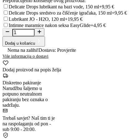
Preporučujemo korištenje ovog proizvoda:
Delicate Drops lubrikant na bazi vode, 150 ml
+9,95 €
Delicate Drops sredstvo za čišćenje igračaka, 150 ml
+9,95 €
Lubrikant JO - H2O, 120 ml
+19,95 €
Intimne maramice nakon seksa EasyGlide
+4,95 €
Dodaj u košaricu
Nema na zalihi!
Dostava: Provjerite
Više informacija o dostavi
Dodaj proizvod na popis želja
Diskretno pakiranje
Narudžbu šaljemo u
potpuno neutralnom
pakiranju bez oznaka o
sadržaju.
Trebaš savjet?
Naš tim ti je
na raspolaganju od pon -
sub 9:00 - 20:00.