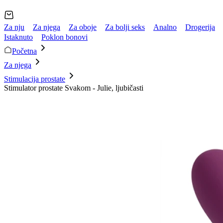
Za nju
Za njega
Za oboje
Za bolji seks
Analno
Drogerija
Istaknuto
Poklon bonovi
Početna
Za njega
Stimulacija prostate
Stimulator prostate Svakom - Julie, ljubičasti