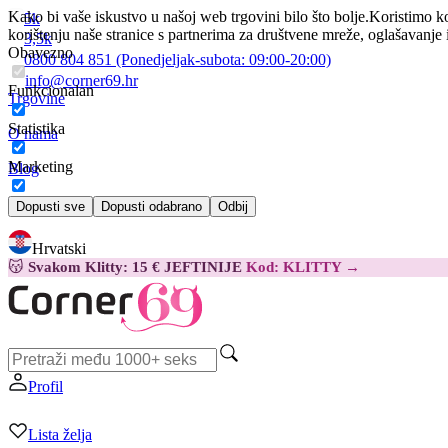
Kako bi vaše iskustvo u našoj web trgovini bilo što bolje.
Koristimo ko
5k
korištenju naše stranice s partnerima za društvene mreže, oglašavanje 
3,5k
Obavezno
0800 804 851
(Ponedjeljak-subota:
09:00-20:00)
info@corner69.hr
Funkcionalan
Trgovine
Statistika
O nama
Marketing
Blog
Kontakt
Dopusti sve
Dopusti odabrano
Odbij
Hrvatski
😽
Svakom Klitty: 15 € JEFTINIJE
Kod: KLITTY →
Profil
Lista želja