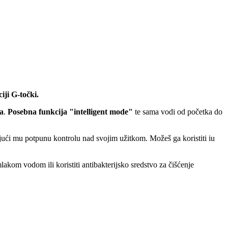
ciji G-točki.
a
.
Posebna funkcija "intelligent mode"
te sama vodi od početka do
ajući mu potpunu kontrolu nad svojim užitkom. Možeš ga koristiti iu
kom vodom ili koristiti antibakterijsko sredstvo za čišćenje