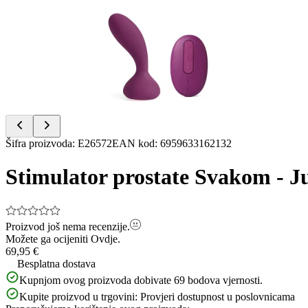
1
of
6
Item
Šifra proizvoda
:
E26572
EAN kod
:
6959633162132
1
of
Stimulator prostate Svakom - Jul
6
Proizvod još nema recenzije.
Možete ga ocijeniti
Ovdje.
69,95 €
Besplatna dostava
Kupnjom ovog proizvoda dobivate
69
bodova vjernosti.
Kupite proizvod u trgovini:
Provjeri dostupnost u poslovnicama