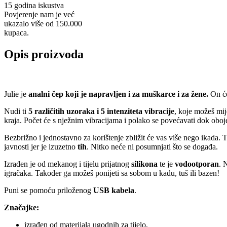
15 godina iskustva
Povjerenje nam je već
ukazalo više od 150.000
kupaca.
Opis proizvoda
Julie je
analni čep koji je napravljen i za muškarce i za žene.
On će 
Nudi ti
5 različitih uzoraka i 5 intenziteta vibracije
, koje možeš mi
kraja. Počet će s nježnim vibracijama i polako se povećavati dok oboj
Bezbrižno i jednostavno za korištenje zbližit će vas više nego ikada.
javnosti jer je izuzetno
tih
. Nitko neće ni posumnjati što se događa.
Izrađen je od mekanog i tijelu prijatnog
silikona
te je
vodootporan
. 
igračaka. Također ga možeš ponijeti sa sobom u kadu, tuš ili bazen!
Puni se pomoću priloženog
USB kabela
.
Značajke:
izrađen od materijala ugodnih za tijelo,