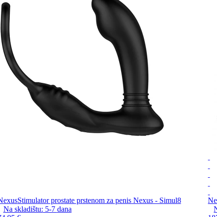
Nexus
Stimulator prostate prstenom za penis Nexus - Simul8
Ne
Na skladištu:
5-7
dana
N