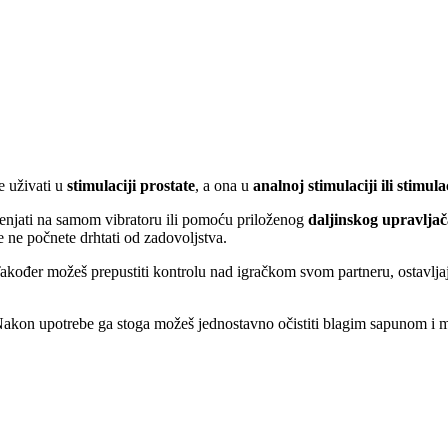
uživati ​​u
stimulaciji prostate
, a ona u
analnoj stimulaciji ili stimula
jenjati na samom vibratoru ili pomoću priloženog
daljinskog upravljač
e ne počnete drhtati od zadovoljstva.
 Također možeš prepustiti kontrolu nad igračkom svom partneru, ostavlj
Nakon upotrebe ga stoga možeš jednostavno očistiti blagim sapunom i mla