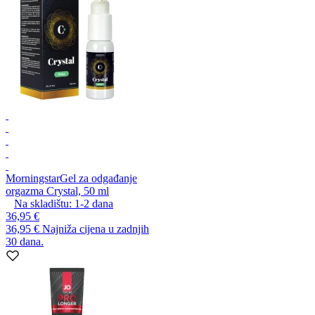
Morningstar
Gel za odgađanje
orgazma Crystal, 50 ml
Na skladištu:
1-2
dana
36,95 €
36,95 €
Najniža cijena u zadnjih
30 dana.