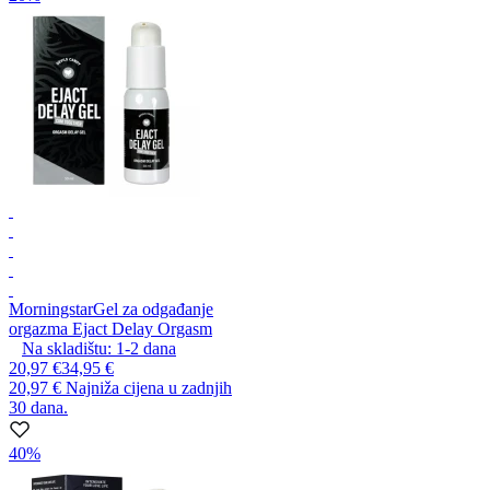
Morningstar
Gel za odgađanje
orgazma Ejact Delay Orgasm
Na skladištu:
1-2
dana
20,97 €
34,95 €
20,97 €
Najniža cijena u zadnjih
30 dana.
40%