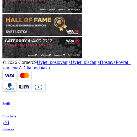
© 2026 Corner69
Uvjeti poslovanja
Uvjeti plaćanja
Dostava
Povrat i
zamjena
Zaštita podataka
Profil
Lista želja
Košarica