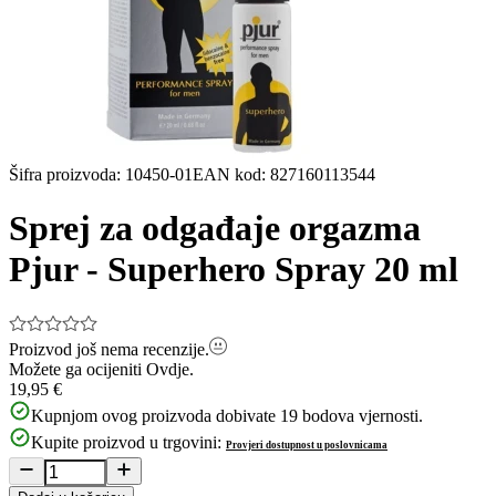
Šifra proizvoda
:
10450-01
EAN kod
:
827160113544
Sprej za odgađaje orgazma
Pjur - Superhero Spray 20 ml
Proizvod još nema recenzije.
Možete ga ocijeniti
Ovdje.
19,95 €
Kupnjom ovog proizvoda dobivate
19
bodova vjernosti.
Kupite proizvod u trgovini:
Provjeri dostupnost u poslovnicama