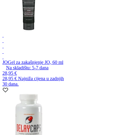
JO
Gel za zakašnjenje JO, 60 ml
Na skladištu:
5-7
dana
28,95 €
28,95 €
Najniža cijena u zadnjih
30 dana.