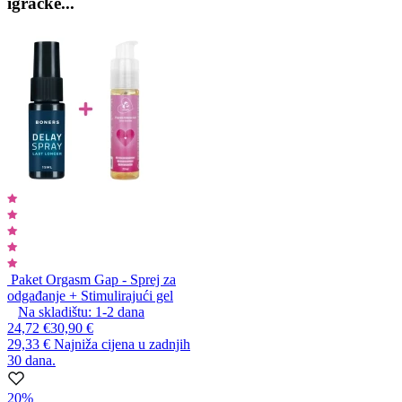
igračke...
Paket Orgasm Gap - Sprej za
odgađanje + Stimulirajući gel
Na skladištu:
1-2
dana
24,72 €
30,90 €
29,33 €
Najniža cijena u zadnjih
30 dana.
20%