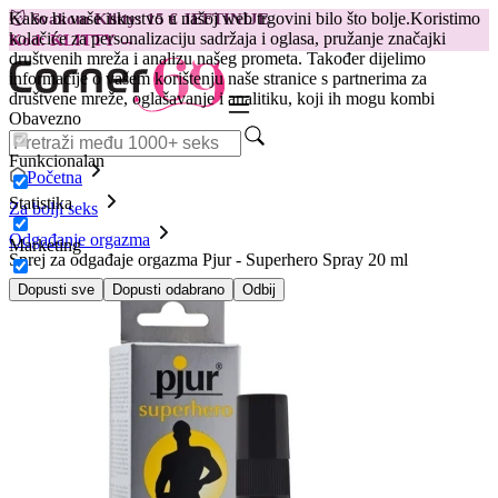
Kako bi vaše iskustvo u našoj web trgovini bilo što bolje.
Koristimo
😽
Svakom Klitty: 15 € JEFTINIJE
kolačiće za personalizaciju sadržaja i oglasa, pružanje značajki
Kod: KLITTY →
društvenih mreža i analizu našeg prometa. Također dijelimo
informacije o vašem korištenju naše stranice s partnerima za
društvene mreže, oglašavanje i analitiku, koji ih mogu kombi
Obavezno
Funkcionalan
Početna
Statistika
Za bolji seks
Odgađanje orgazma
Marketing
Sprej za odgađaje orgazma Pjur - Superhero Spray 20 ml
Dopusti sve
Dopusti odabrano
Odbij