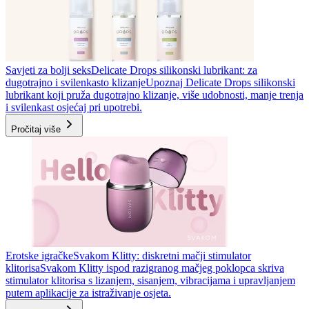
Savjeti za bolji seks
Delicate Drops silikonski lubrikant: za
dugotrajno i svilenkasto klizanje
Upoznaj Delicate Drops silikonski
lubrikant koji pruža dugotrajno klizanje, više udobnosti, manje trenja
i svilenkast osjećaj pri upotrebi.
Pročitaj više
Erotske igračke
Svakom Klitty: diskretni mačji stimulator
klitorisa
Svakom Klitty ispod razigranog mačjeg poklopca skriva
stimulator klitorisa s lizanjem, sisanjem, vibracijama i upravljanjem
putem aplikacije za istraživanje osjeta.