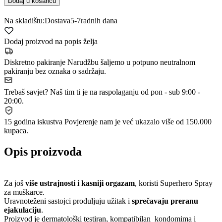
Dodaj u košaricu
Na skladištu:
Dostava
5-7
radnih dana
Dodaj proizvod na popis želja
Diskretno pakiranje
Narudžbu šaljemo u potpuno neutralnom
pakiranju bez oznaka o sadržaju.
Trebaš savjet?
Naš tim ti je na raspolaganju od pon - sub 9:00 -
20:00.
15 godina iskustva
Povjerenje nam je već ukazalo više od 150.000
kupaca.
Opis proizvoda
Za još
više ustrajnosti i kasniji orgazam
, koristi Superhero Spray
za muškarce.
Uravnoteženi sastojci produljuju užitak i
sprečavaju preranu
ejakulaciju
.
Proizvod je dermatološki testiran, kompatibilan kondomima i