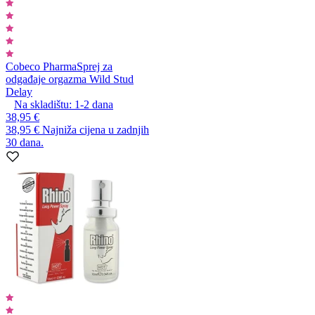
Cobeco Pharma
Sprej za
odgađaje orgazma Wild Stud
Delay
Na skladištu:
1-2
dana
38,95 €
38,95 €
Najniža cijena u zadnjih
30 dana.