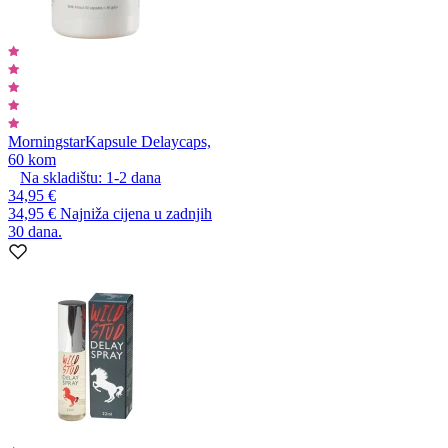
Morningstar
Kapsule Delaycaps,
60 kom
Na skladištu:
1-2
dana
34,95 €
34,95 €
Najniža cijena u zadnjih
30 dana.