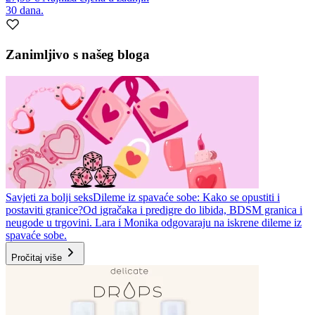
30 dana.
Zanimljivo s našeg bloga
Savjeti za bolji seks
Dileme iz spavaće sobe: Kako se opustiti i
postaviti granice?
Od igračaka i predigre do libida, BDSM granica i
neugode u trgovini. Lara i Monika odgovaraju na iskrene dileme iz
spavaće sobe.
Pročitaj više