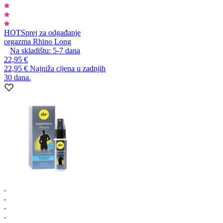
HOT
Sprej za odgađanje
orgazma Rhino Long
Na skladištu:
5-7
dana
22,95 €
22,95 €
Najniža cijena u zadnjih
30 dana.