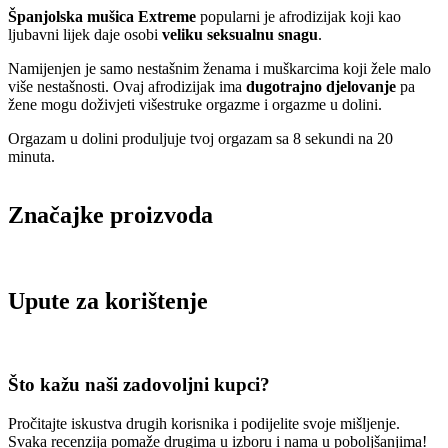
Španjolska mušica Extreme
popularni je afrodizijak koji kao
ljubavni lijek daje osobi
veliku seksualnu snagu
.
Namijenjen je samo nestašnim ženama i muškarcima koji žele malo
više nestašnosti. Ovaj afrodizijak ima
dugotrajno djelovanje
pa
žene mogu doživjeti višestruke orgazme i orgazme u dolini.
Orgazam u dolini produljuje tvoj orgazam sa 8 sekundi na 20
minuta.
Značajke proizvoda
Upute za korištenje
Što kažu naši zadovoljni kupci?
Pročitajte iskustva drugih korisnika i podijelite svoje mišljenje.
Svaka recenzija pomaže drugima u izboru i nama u poboljšanjima!