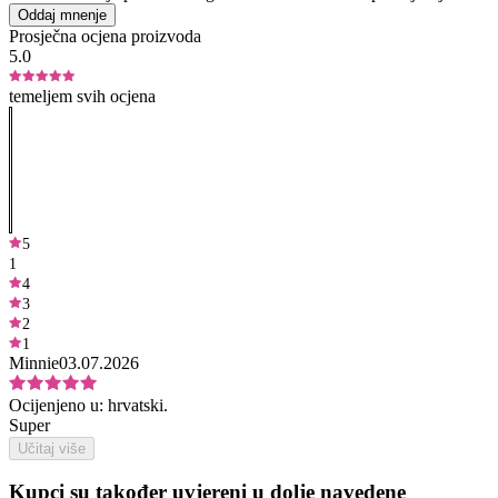
Oddaj mnenje
Prosječna ocjena proizvoda
5.0
temeljem svih ocjena
5
1
4
3
2
1
Minnie
03.07.2026
Ocijenjeno u:
hrvatski.
Super
Učitaj više
Kupci su također uvjereni u dolje navedene