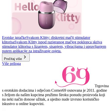
Erotske igračke
Svakom Klitty: diskretni mačji stimulator
klitorisa
Svakom Klitty ispod razigranog mačjeg poklopca skriva
stimulator klitorisa s lizanjem, sisanjem, vibracijama i upravljanjem
putem aplikacije za istraživanje osjeta.
Pročitaj više
Više priloga
Trgovina
s erotskim dodacima i odjećom Corner69 osnovana je 2011. godine
s željom da našim kupcima pružimo široku ponudu proizvoda koji
na neki način donose užitak, a ujedno nude izvrsno korisničko
iskustvo u online kupovini.