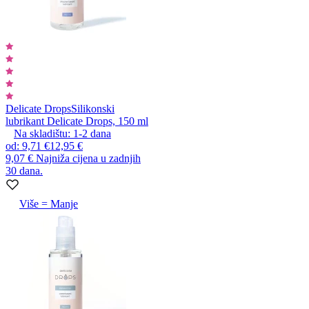
Delicate Drops
Silikonski
lubrikant Delicate Drops, 150 ml
Na skladištu:
1-2
dana
od
:
9,71 €
12,95 €
9,07 €
Najniža cijena u zadnjih
30 dana.
Više = Manje