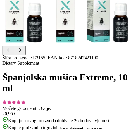
Item
Šifra proizvoda
:
E31552
EAN kod
:
8718247421190
1
Dietary Supplement
of
3
Španjolska mušica Extreme, 10
ml
Možete ga ocijeniti
Ovdje.
26,95 €
Kupnjom ovog proizvoda dobivate
26
bodova vjernosti.
Kupite proizvod u trgovini:
Provjeri dostupnost u poslovnicama