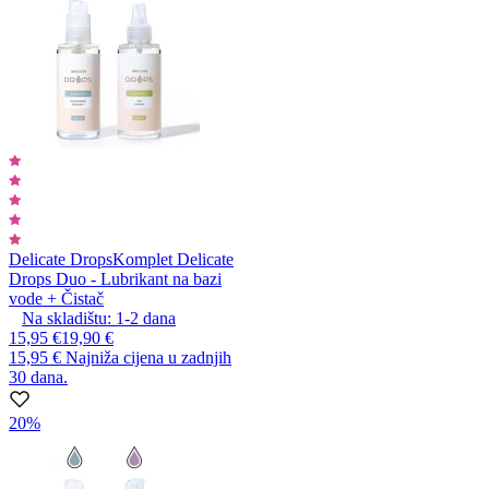
Delicate Drops
Komplet Delicate
Drops Duo - Lubrikant na bazi
vode + Čistač
Na skladištu:
1-2
dana
15,95 €
19,90 €
15,95 €
Najniža cijena u zadnjih
30 dana.
20%