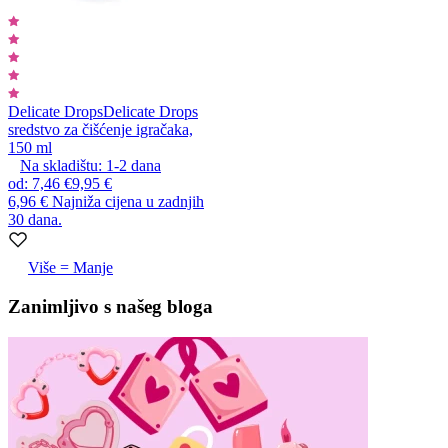
Delicate Drops
Delicate Drops
sredstvo za čišćenje igračaka,
150 ml
Na skladištu:
1-2
dana
od
:
7,46 €
9,95 €
6,96 €
Najniža cijena u zadnjih
30 dana.
Više = Manje
Zanimljivo s našeg bloga