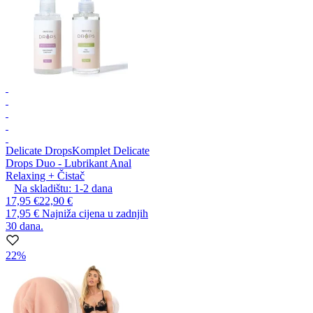
Delicate Drops
Komplet Delicate
Drops Duo - Lubrikant Anal
Relaxing + Čistač
Na skladištu:
1-2
dana
17,95 €
22,90 €
17,95 €
Najniža cijena u zadnjih
30 dana.
22%