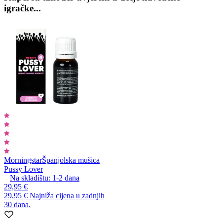
igračke...
Morningstar
Španjolska mušica
Pussy Lover
Na skladištu:
1-2
dana
29,95 €
29,95 €
Najniža cijena u zadnjih
30 dana.