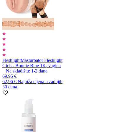
Fleshlight
Masturbator Fleshlight
Girls - Bonnie Blue 1K, vagina
Na skladištu:
1-2
dana
69,95 €
62,96 €
Najniža cijena u zadnjih
30 dana.