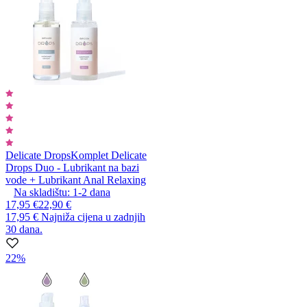
Delicate Drops
Komplet Delicate
Drops Duo - Lubrikant na bazi
vode + Lubrikant Anal Relaxing
Na skladištu:
1-2
dana
17,95 €
22,90 €
17,95 €
Najniža cijena u zadnjih
30 dana.
22%