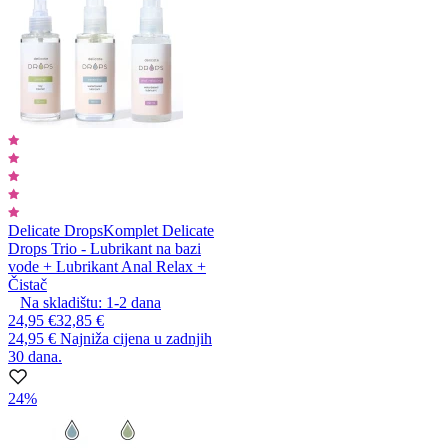
Delicate Drops
Komplet Delicate
Drops Trio - Lubrikant na bazi
vode + Lubrikant Anal Relax +
Čistač
Na skladištu:
1-2
dana
24,95 €
32,85 €
24,95 €
Najniža cijena u zadnjih
30 dana.
24%