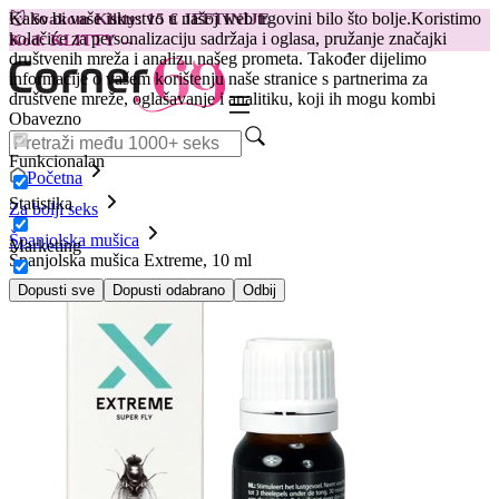
Kako bi vaše iskustvo u našoj web trgovini bilo što bolje.
Koristimo
😽
Svakom Klitty: 15 € JEFTINIJE
kolačiće za personalizaciju sadržaja i oglasa, pružanje značajki
Kod: KLITTY →
društvenih mreža i analizu našeg prometa. Također dijelimo
informacije o vašem korištenju naše stranice s partnerima za
društvene mreže, oglašavanje i analitiku, koji ih mogu kombi
Obavezno
Funkcionalan
Početna
Statistika
Za bolji seks
Španjolska mušica
Marketing
Španjolska mušica Extreme, 10 ml
Dopusti sve
Dopusti odabrano
Odbij