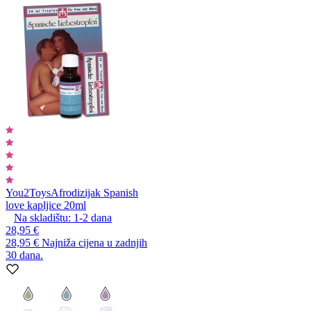
You2Toys
Afrodizijak Spanish
love kapljice 20ml
Na skladištu:
1-2
dana
28,95 €
28,95 €
Najniža cijena u zadnjih
30 dana.