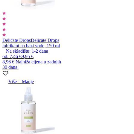
Delicate Drops
Delicate Drops
lubrikant na bazi vode, 150 ml
Na skladištu:
1-2
dana
od
:
7,46 €
9,95 €
8,96 €
Najniža cijena u zadnjih
30 dana.
Više = Manje