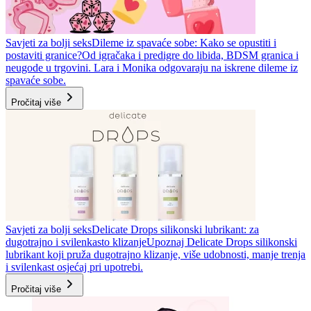
Savjeti za bolji seks
Dileme iz spavaće sobe: Kako se opustiti i
postaviti granice?
Od igračaka i predigre do libida, BDSM granica i
neugode u trgovini. Lara i Monika odgovaraju na iskrene dileme iz
spavaće sobe.
Pročitaj više
Savjeti za bolji seks
Delicate Drops silikonski lubrikant: za
dugotrajno i svilenkasto klizanje
Upoznaj Delicate Drops silikonski
lubrikant koji pruža dugotrajno klizanje, više udobnosti, manje trenja
i svilenkast osjećaj pri upotrebi.
Pročitaj više