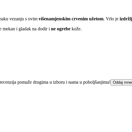
inbaku vezanju s ovim
višenamjenskim crvenim užetom
. Vrlo je
izdržl
 je mekan i gladak na dodir i
ne ogrebe
kože.
ka recenzija pomaže drugima u izboru i nama u poboljšanjima!
Oddaj mne