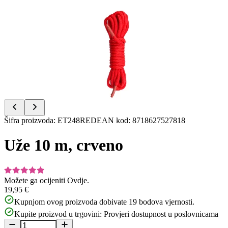
Item
1
of
4
Item
Šifra proizvoda
:
ET248RED
EAN kod
:
8718627527818
1
of
Uže 10 m, crveno
4
Možete ga ocijeniti
Ovdje.
19,95 €
Kupnjom ovog proizvoda dobivate
19
bodova vjernosti.
Kupite proizvod u trgovini:
Provjeri dostupnost u poslovnicama