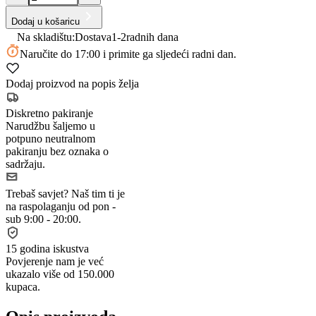
Dodaj u košaricu
Na skladištu:
Dostava
1-2
radnih dana
Naručite
do 17:00
i primite ga sljedeći radni dan.
Dodaj proizvod na popis želja
Diskretno pakiranje
Narudžbu šaljemo u
potpuno neutralnom
pakiranju bez oznaka o
sadržaju.
Trebaš savjet?
Naš tim ti je
na raspolaganju od pon -
sub 9:00 - 20:00.
15 godina iskustva
Povjerenje nam je već
ukazalo više od 150.000
kupaca.