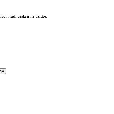
jivo
i
nudi beskrajne užitke.
nje