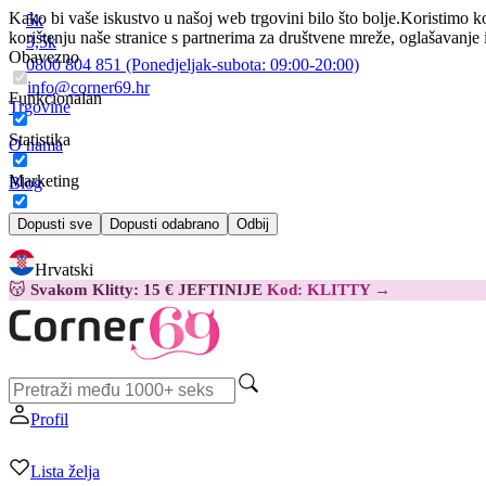
Kako bi vaše iskustvo u našoj web trgovini bilo što bolje.
Koristimo ko
5k
korištenju naše stranice s partnerima za društvene mreže, oglašavanje 
3,5k
Obavezno
0800 804 851
(Ponedjeljak-subota:
09:00-20:00)
info@corner69.hr
Funkcionalan
Trgovine
Statistika
O nama
Marketing
Blog
Kontakt
Dopusti sve
Dopusti odabrano
Odbij
Hrvatski
😽
Svakom Klitty: 15 € JEFTINIJE
Kod: KLITTY →
Profil
Lista želja