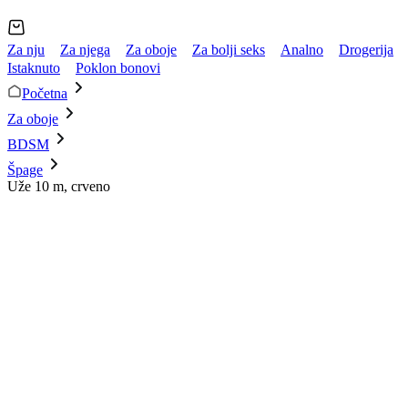
Za nju
Za njega
Za oboje
Za bolji seks
Analno
Drogerija
Istaknuto
Poklon bonovi
Početna
Za oboje
BDSM
Špage
Uže 10 m, crveno