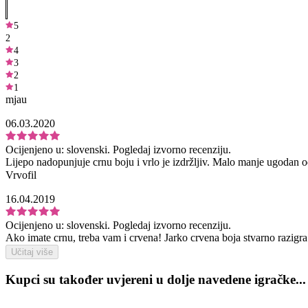
5
2
4
3
2
1
mjau
06.03.2020
Ocijenjeno u:
slovenski.
Pogledaj izvorno recenziju.
Lijepo nadopunjuje crnu boju i vrlo je izdržljiv. Malo manje ugodan od 
Vrvofil
16.04.2019
Ocijenjeno u:
slovenski.
Pogledaj izvorno recenziju.
Ako imate crnu, treba vam i crvena! Jarko crvena boja stvarno razigra i
Učitaj više
Kupci su također uvjereni u dolje navedene igračke...