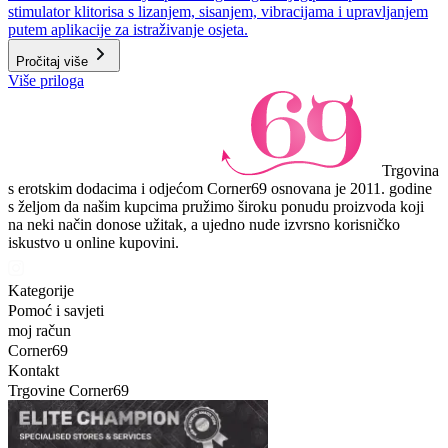
stimulator klitorisa s lizanjem, sisanjem, vibracijama i upravljanjem
putem aplikacije za istraživanje osjeta.
Pročitaj više
Više priloga
Trgovina
s erotskim dodacima i odjećom Corner69 osnovana je 2011. godine
s željom da našim kupcima pružimo široku ponudu proizvoda koji
na neki način donose užitak, a ujedno nude izvrsno korisničko
iskustvo u online kupovini.
Kategorije
Pomoć i savjeti
moj račun
Corner69
Kontakt
Trgovine Corner69