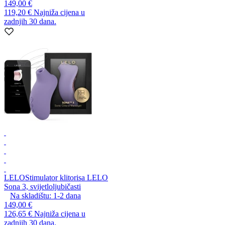
149,00 €
119,20 €
Najniža cijena u
zadnjih 30 dana.
LELO
Stimulator klitorisa LELO
Sona 3, svijetloljubičasti
Na skladištu:
1-2
dana
149,00 €
126,65 €
Najniža cijena u
zadnjih 30 dana.