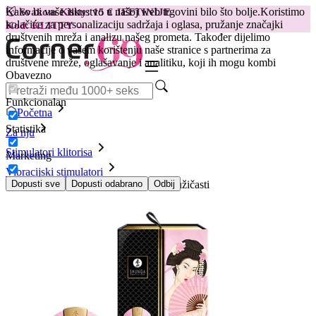
Kako bi vaše iskustvo u našoj web trgovini bilo što bolje.
Koristimo
😽
Svakom Klitty: 15 € JEFTINIJE
kolačiće za personalizaciju sadržaja i oglasa, pružanje značajki
Kod: KLITTY →
društvenih mreža i analizu našeg prometa. Također dijelimo
informacije o vašem korištenju naše stranice s partnerima za
društvene mreže, oglašavanje i analitiku, koji ih mogu kombi
Obavezno
Funkcionalan
Početna
Statistika
Za nju
Stimulatori klitorisa
Marketing
Vibracijski stimulatori
Shunga - Obi intimni masažer svijetloružičasti
Dopusti sve
Dopusti odabrano
Odbij