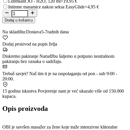
Lubrikant JO - H2O, 120 ml
+19,95 €
Intimne maramice nakon seksa EasyGlide
+4,95 €
Dodaj u košaricu
Na skladištu:
Dostava
5-7
radnih dana
Dodaj proizvod na popis želja
Diskretno pakiranje
Narudžbu šaljemo u potpuno neutralnom
pakiranju bez oznaka o sadržaju.
Trebaš savjet?
Naš tim ti je na raspolaganju od pon - sub 9:00 -
20:00.
15 godina iskustva
Povjerenje nam je već ukazalo više od 150.000
kupaca.
Opis proizvoda
OBI je savršen masažer za žene koje traže intenzivne klitoralne