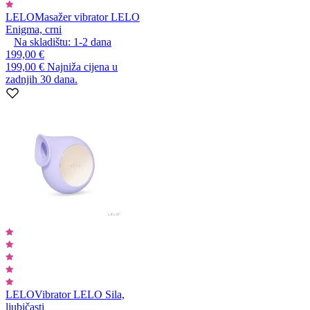
LELO
Masažer vibrator LELO
Enigma, crni
Na skladištu:
1-2
dana
199,00 €
199,00 €
Najniža cijena u
zadnjih 30 dana.
LELO
Vibrator LELO Sila,
ljubičasti