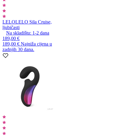
LELO
LELO Sila Cruise,
ljubičasti
Na skladištu:
1-2
dana
189,00 €
189,00 €
Najniža cijena u
zadnjih 30 dana.