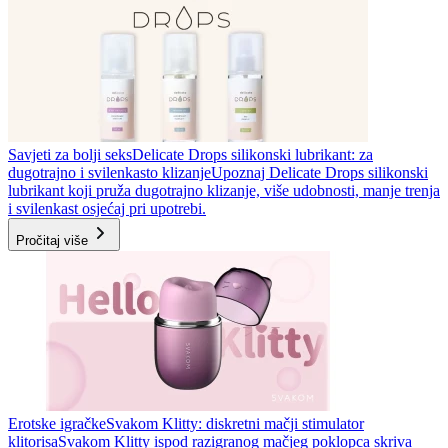
Savjeti za bolji seks
Delicate Drops silikonski lubrikant: za
dugotrajno i svilenkasto klizanje
Upoznaj Delicate Drops silikonski
lubrikant koji pruža dugotrajno klizanje, više udobnosti, manje trenja
i svilenkast osjećaj pri upotrebi.
Pročitaj više
Erotske igračke
Svakom Klitty: diskretni mačji stimulator
klitorisa
Svakom Klitty ispod razigranog mačjeg poklopca skriva