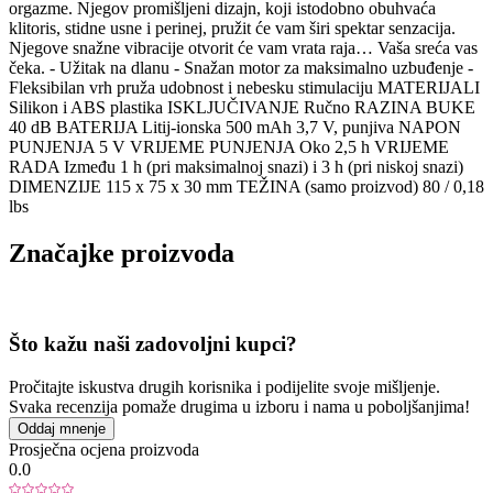
orgazme. Njegov promišljeni dizajn, koji istodobno obuhvaća
klitoris, stidne usne i perinej, pružit će vam širi spektar senzacija.
Njegove snažne vibracije otvorit će vam vrata raja… Vaša sreća vas
čeka. - Užitak na dlanu - Snažan motor za maksimalno uzbuđenje -
Fleksibilan vrh pruža udobnost i nebesku stimulaciju MATERIJALI
Silikon i ABS plastika ISKLJUČIVANJE Ručno RAZINA BUKE
40 dB BATERIJA Litij-ionska 500 mAh 3,7 V, punjiva NAPON
PUNJENJA 5 V VRIJEME PUNJENJA Oko 2,5 h VRIJEME
RADA Između 1 h (pri maksimalnoj snazi) i 3 h (pri niskoj snazi)
DIMENZIJE 115 x 75 x 30 mm TEŽINA (samo proizvod) 80 / 0,18
lbs
Značajke proizvoda
Što kažu naši zadovoljni kupci?
Pročitajte iskustva drugih korisnika i podijelite svoje mišljenje.
Svaka recenzija pomaže drugima u izboru i nama u poboljšanjima!
Oddaj mnenje
Prosječna ocjena proizvoda
0.0