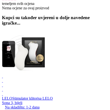
temeljem svih ocjena
Nema ocjene za ovaj proizvod
Kupci su također uvjereni u dolje navedene
igračke...
LELO
Stimulator klitorisa LELO
Sona 3, bijeli
Na skladištu:
1-2
dana