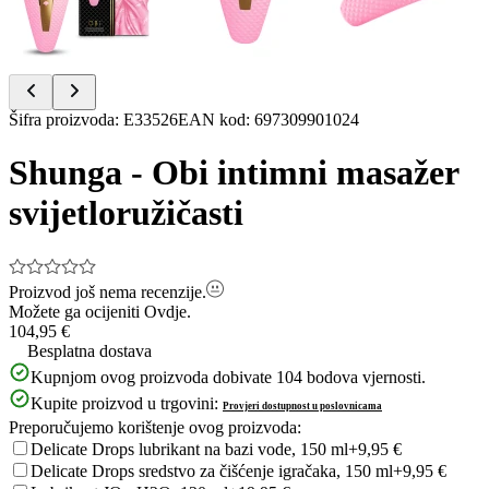
Item
Šifra proizvoda
:
E33526
EAN kod
:
697309901024
1
of
Shunga - Obi intimni masažer
9
svijetloružičasti
Proizvod još nema recenzije.
Možete ga ocijeniti
Ovdje.
104,95 €
Besplatna dostava
Kupnjom ovog proizvoda dobivate
104
bodova vjernosti.
Kupite proizvod u trgovini:
Provjeri dostupnost u poslovnicama
Preporučujemo korištenje ovog proizvoda:
Delicate Drops lubrikant na bazi vode, 150 ml
+9,95 €
Delicate Drops sredstvo za čišćenje igračaka, 150 ml
+9,95 €