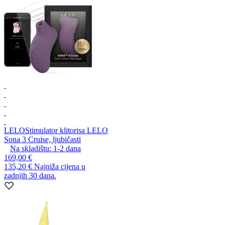
LELO
Stimulator klitorisa LELO
Sona 3 Cruise, ljubičasti
Na skladištu:
1-2
dana
169,00 €
135,20 €
Najniža cijena u
zadnjih 30 dana.