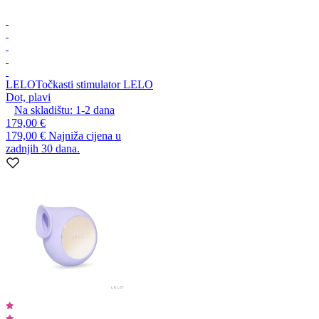
LELO
Točkasti stimulator LELO
Dot, plavi
Na skladištu:
1-2
dana
179,00 €
179,00 €
Najniža cijena u
zadnjih 30 dana.