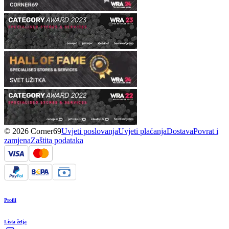
© 2026 Corner69
Uvjeti poslovanja
Uvjeti plaćanja
Dostava
Povrat i
zamjena
Zaštita podataka
Profil
Lista želja