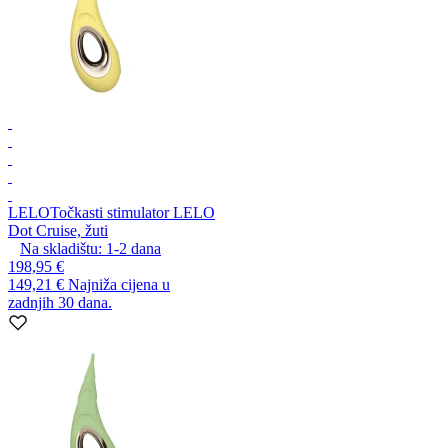
LELO
Točkasti stimulator LELO
Dot Cruise, žuti
Na skladištu:
1-2
dana
198,95 €
149,21 €
Najniža cijena u
zadnjih 30 dana.