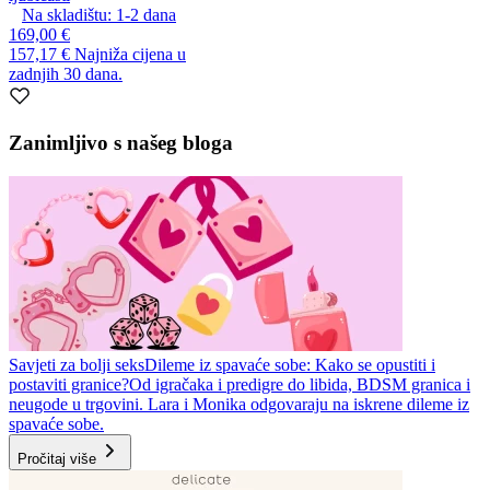
Na skladištu:
1-2
dana
169,00 €
157,17 €
Najniža cijena u
zadnjih 30 dana.
Zanimljivo s našeg bloga
Savjeti za bolji seks
Dileme iz spavaće sobe: Kako se opustiti i
postaviti granice?
Od igračaka i predigre do libida, BDSM granica i
neugode u trgovini. Lara i Monika odgovaraju na iskrene dileme iz
spavaće sobe.
Pročitaj više