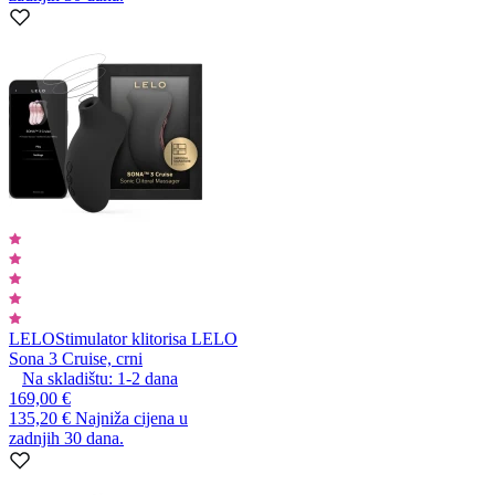
LELO
Stimulator klitorisa LELO
Sona 3 Cruise, crni
Na skladištu:
1-2
dana
169,00 €
135,20 €
Najniža cijena u
zadnjih 30 dana.