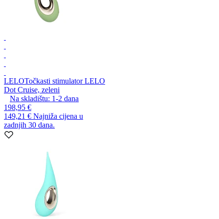
LELO
Točkasti stimulator LELO
Dot Cruise, zeleni
Na skladištu:
1-2
dana
198,95 €
149,21 €
Najniža cijena u
zadnjih 30 dana.