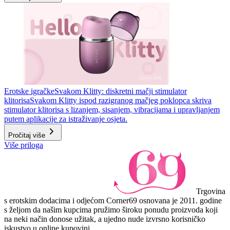
Erotske igračke
Svakom Klitty: diskretni mačji stimulator
klitorisa
Svakom Klitty ispod razigranog mačjeg poklopca skriva
stimulator klitorisa s lizanjem, sisanjem, vibracijama i upravljanjem
putem aplikacije za istraživanje osjeta.
Pročitaj više
Više priloga
Trgovina
s erotskim dodacima i odjećom Corner69 osnovana je 2011. godine
s željom da našim kupcima pružimo široku ponudu proizvoda koji
na neki način donose užitak, a ujedno nude izvrsno korisničko
iskustvo u online kupovini.