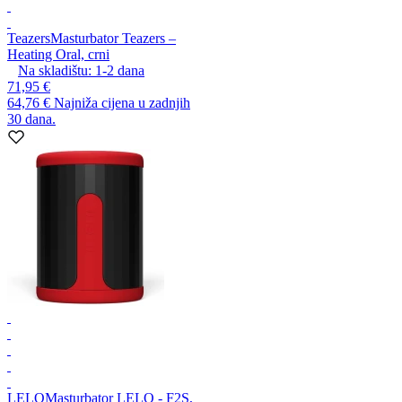
Teazers
Masturbator Teazers –
Heating Oral, crni
Na skladištu:
1-2
dana
71,95 €
64,76 €
Najniža cijena u zadnjih
30 dana.
LELO
Masturbator LELO - F2S,