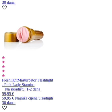
30 dana.
Fleshlight
Masturbator Fleshlight
- Pink Lady Stamina
Na skladištu:
1-2
dana
59,95 €
59,95 €
Najniža cijena u zadnjih
30 dana.