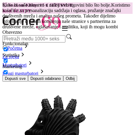
Kako bi vaše iskustvo u našoj web trgovini bilo što bolje.
Koristimo
😽
Svakom Klitty: 15 € JEFTINIJE
kolačiće za personalizaciju sadržaja i oglasa, pružanje značajki
Kod: KLITTY →
društvenih mreža i analizu našeg prometa. Također dijelimo
informacije o vašem korištenju naše stranice s partnerima za
društvene mreže, oglašavanje i analitiku, koji ih mogu kombi
Obavezno
Funkcionalan
Početna
Statistika
Za njega
Masturbatori
Marketing
Drugi masturbatori
Rukavica za masturbaciju, crna
Dopusti sve
Dopusti odabrano
Odbij