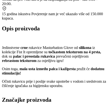
20:00.
15 godina iskustva
Povjerenje nam je već ukazalo više od 150.000
kupaca.
Opis proizvoda
Jedinstvene
crne
rukavice Masturbation Glove od
silikona
iz
kolekcije Fist It opremljene su
točkastom teksturom na 4 prsta,
dok su
palac i preostala rukavica
prevučeni osjetljivom
rebrastom teksturom
za osjetljivu igru!
Osim toga,
mala usta između palca i kažiprsta
pružit će
dodatnu
stimulaciju!
Očisti rukavicu prije i poslije svake upotrebe s vodom i sredstvom za
čišćenje igračaka za higijensku uporabu.
Značajke proizvoda