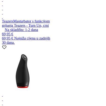
Teazers
Masturbator s funkcijom
grijanja Teazers - Turn Up, crni
Na skladištu:
1-2
dana
69,95 €
69,95 €
Najniža cijena u zadnjih
30 dana.