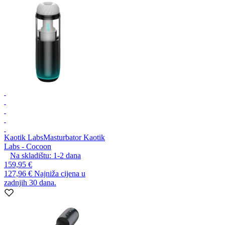
Kaotik Labs
Masturbator Kaotik
Labs - Cocoon
Na skladištu:
1-2
dana
159,95 €
127,96 €
Najniža cijena u
zadnjih 30 dana.