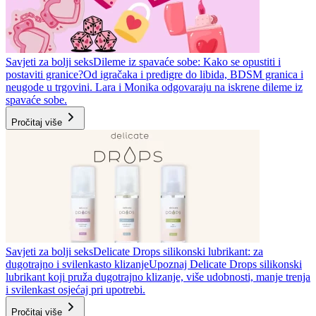
Savjeti za bolji seks
Dileme iz spavaće sobe: Kako se opustiti i
postaviti granice?
Od igračaka i predigre do libida, BDSM granica i
neugode u trgovini. Lara i Monika odgovaraju na iskrene dileme iz
spavaće sobe.
Pročitaj više
Savjeti za bolji seks
Delicate Drops silikonski lubrikant: za
dugotrajno i svilenkasto klizanje
Upoznaj Delicate Drops silikonski
lubrikant koji pruža dugotrajno klizanje, više udobnosti, manje trenja
i svilenkast osjećaj pri upotrebi.
Pročitaj više