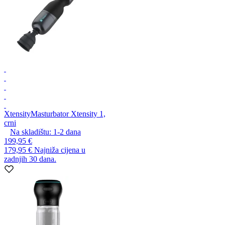
Xtensity
Masturbator Xtensity 1,
crni
Na skladištu:
1-2
dana
199,95 €
179,95 €
Najniža cijena u
zadnjih 30 dana.