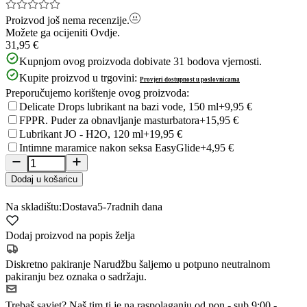
Proizvod još nema recenzije.
Možete ga ocijeniti
Ovdje.
31,95 €
Kupnjom ovog proizvoda dobivate
31
bodova vjernosti.
Kupite proizvod u trgovini:
Provjeri dostupnost u poslovnicama
Preporučujemo korištenje ovog proizvoda:
Delicate Drops lubrikant na bazi vode, 150 ml
+9,95 €
FPPR. Puder za obnavljanje masturbatora
+15,95 €
Lubrikant JO - H2O, 120 ml
+19,95 €
Intimne maramice nakon seksa EasyGlide
+4,95 €
Dodaj u košaricu
Na skladištu:
Dostava
5-7
radnih dana
Dodaj proizvod na popis želja
Diskretno pakiranje
Narudžbu šaljemo u potpuno neutralnom
pakiranju bez oznaka o sadržaju.
Trebaš savjet?
Naš tim ti je na raspolaganju od pon - sub 9:00 -