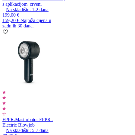
s aplikacijom, crveni
Na skladištu:
1-2
dana
199,00 €
159,20 €
Najniža cijena u
zadnjih 30 dana.
FPPR.
Masturbator FPPR -
Electric Blowjob
Na skladištu:
5-7
dana