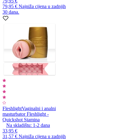
79,95 €
79,95 €
Najniža cijena u zadnjih
30 dana.
Fleshlight
Vaginalni i analni
masturbator Fleshlight -
Quickshot Stamina
Na skladištu:
1-2
dana
33,95 €
31,57 €
Najniža cijena u zadnjih