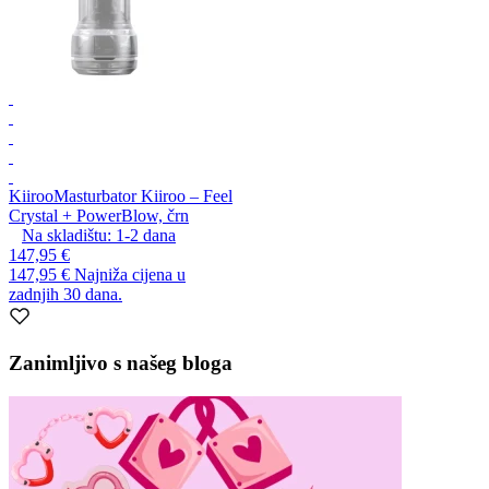
Kiiroo
Masturbator Kiiroo – Feel
Crystal + PowerBlow, črn
Na skladištu:
1-2
dana
147,95 €
147,95 €
Najniža cijena u
zadnjih 30 dana.
Zanimljivo s našeg bloga