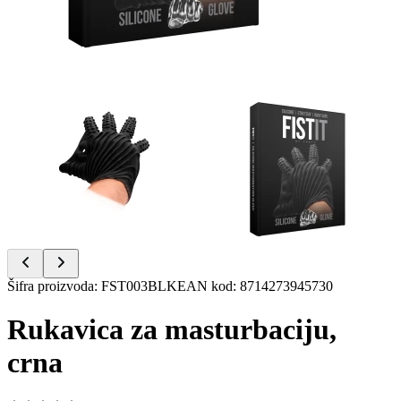
Item
Šifra proizvoda
:
FST003BLK
EAN kod
:
8714273945730
1
of
Rukavica za masturbaciju,
2
crna