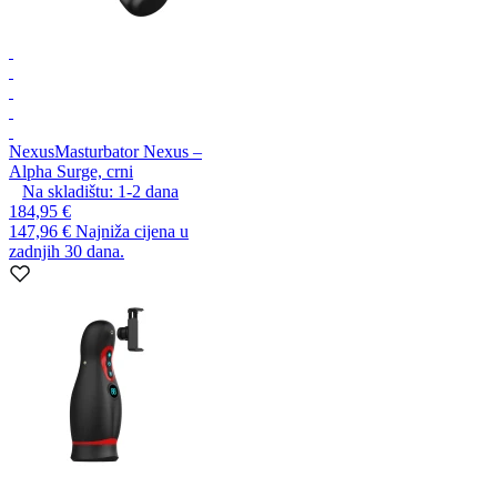
Nexus
Masturbator Nexus –
Alpha Surge, crni
Na skladištu:
1-2
dana
184,95 €
147,96 €
Najniža cijena u
zadnjih 30 dana.