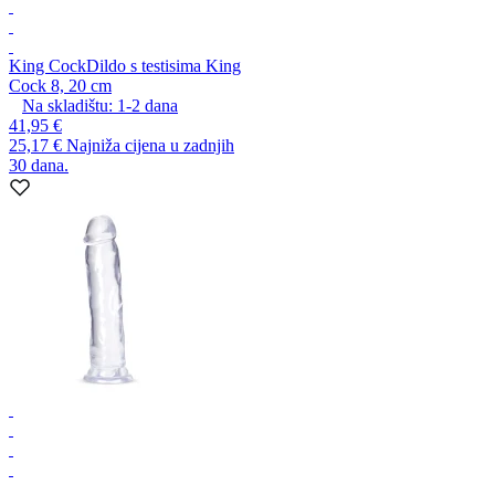
King Cock
Dildo s testisima King
Cock 8, 20 cm
Na skladištu:
1-2
dana
41,95 €
25,17 €
Najniža cijena u zadnjih
30 dana.