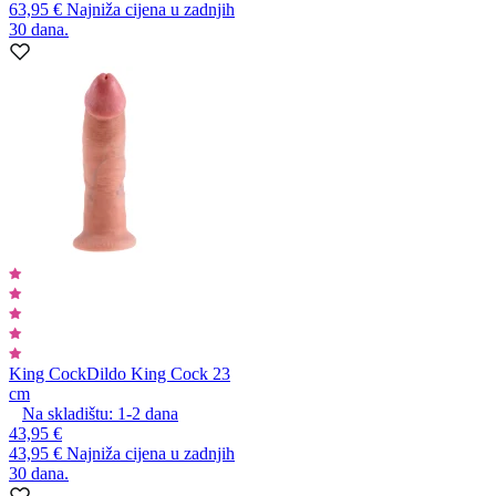
63,95 €
Najniža cijena u zadnjih
30 dana.
King Cock
Dildo King Cock 23
cm
Na skladištu:
1-2
dana
43,95 €
43,95 €
Najniža cijena u zadnjih
30 dana.