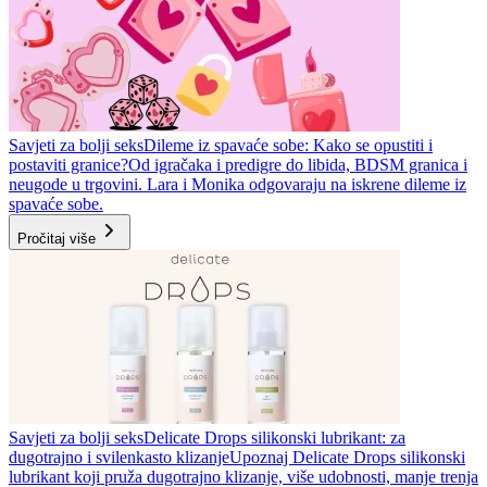
Savjeti za bolji seks
Dileme iz spavaće sobe: Kako se opustiti i
postaviti granice?
Od igračaka i predigre do libida, BDSM granica i
neugode u trgovini. Lara i Monika odgovaraju na iskrene dileme iz
spavaće sobe.
Pročitaj više
Savjeti za bolji seks
Delicate Drops silikonski lubrikant: za
dugotrajno i svilenkasto klizanje
Upoznaj Delicate Drops silikonski
lubrikant koji pruža dugotrajno klizanje, više udobnosti, manje trenja