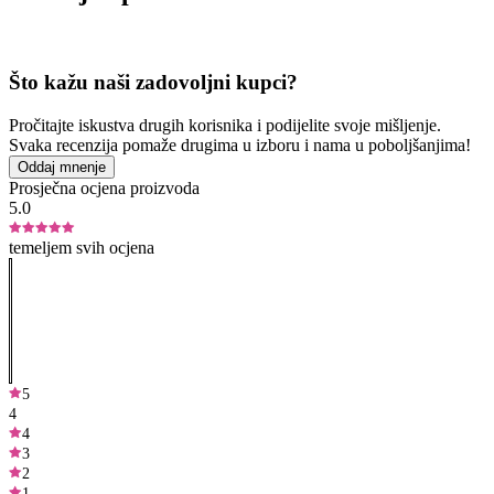
Što kažu naši zadovoljni kupci?
Pročitajte iskustva drugih korisnika i podijelite svoje mišljenje.
Svaka recenzija pomaže drugima u izboru i nama u poboljšanjima!
Oddaj mnenje
Prosječna ocjena proizvoda
5.0
temeljem svih ocjena
5
4
4
3
2
1