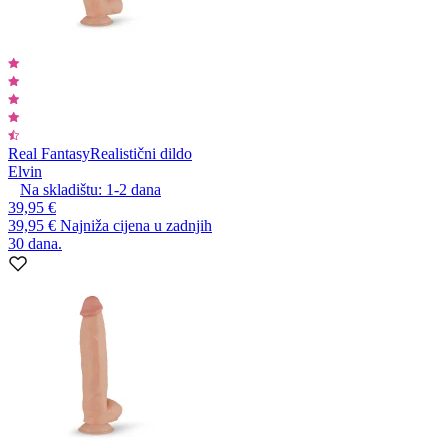
Real Fantasy
Realistični dildo
Elvin
Na skladištu:
1-2
dana
39,95 €
39,95 €
Najniža cijena u zadnjih
30 dana.