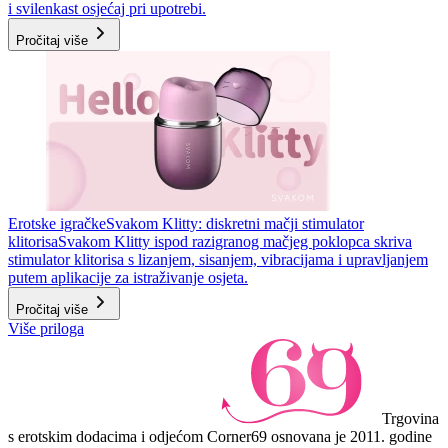
i svilenkast osjećaj pri upotrebi.
Pročitaj više
Erotske igračke
Svakom Klitty: diskretni mačji stimulator
klitorisa
Svakom Klitty ispod razigranog mačjeg poklopca skriva
stimulator klitorisa s lizanjem, sisanjem, vibracijama i upravljanjem
putem aplikacije za istraživanje osjeta.
Pročitaj više
Više priloga
Trgovina
s erotskim dodacima i odjećom Corner69 osnovana je 2011. godine