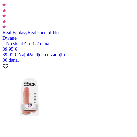
Real Fantasy
Realistični dildo
Dwane
Na skladištu:
1-2
dana
39,95 €
39,95 €
Najniža cijena u zadnjih
30 dana.