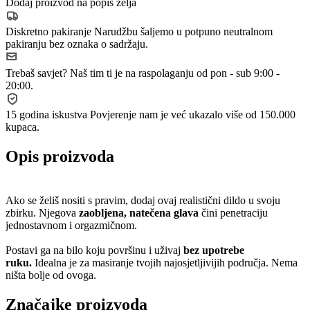
Dodaj proizvod na popis želja
Diskretno pakiranje
Narudžbu šaljemo u potpuno neutralnom
pakiranju bez oznaka o sadržaju.
Trebaš savjet?
Naš tim ti je na raspolaganju od pon - sub 9:00 -
20:00.
15 godina iskustva
Povjerenje nam je već ukazalo više od 150.000
kupaca.
Opis proizvoda
Ako se želiš nositi s pravim, dodaj ovaj realistični dildo u svoju
zbirku. Njegova
zaobljena, natečena glava
čini penetraciju
jednostavnom i orgazmičnom.
Postavi ga na bilo koju površinu i uživaj
bez upotrebe
ruku.
Idealna je za masiranje tvojih najosjetljivijih područja. Nema
ništa bolje od ovoga.
Značajke proizvoda