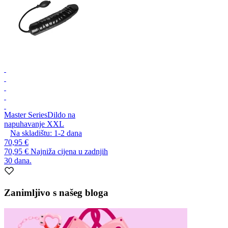
Master Series
Dildo na
napuhavanje XXL
Na skladištu:
1-2
dana
70,95 €
70,95 €
Najniža cijena u zadnjih
30 dana.
Zanimljivo s našeg bloga