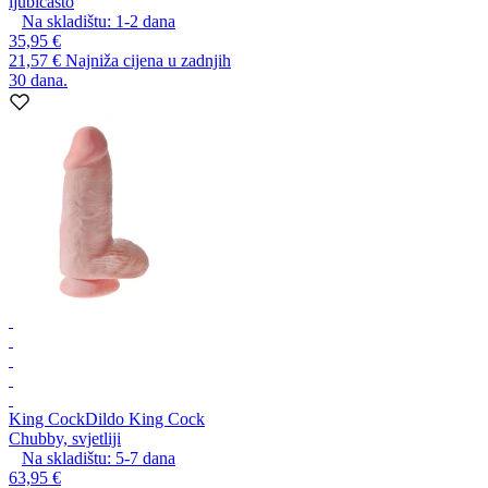
ljubičasto
Na skladištu:
1-2
dana
35,95 €
21,57 €
Najniža cijena u zadnjih
30 dana.
King Cock
Dildo King Cock
Chubby, svjetliji
Na skladištu:
5-7
dana
63,95 €