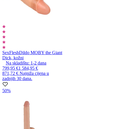
SexFlesh
Dildo MOBY the Giant
Dick, kožni
Na skladištu:
1-2
dana
799,95 €
1 584,95 €
871,72 €
Najniža cijena u
zadnjih 30 dana.
50%