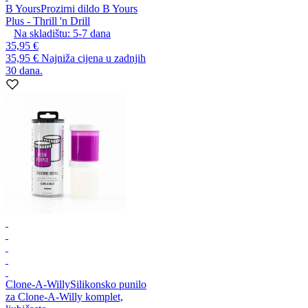
B Yours
Prozirni dildo B Yours
Plus - Thrill 'n Drill
Na skladištu:
5-7
dana
35,95 €
35,95 €
Najniža cijena u zadnjih
30 dana.
Clone-A-Willy
Silikonsko punilo
za Clone-A-Willy komplet,