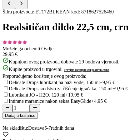
Item
Šifra proizvoda
:
ET172BLK
EAN kod
:
8718627526460
1
of
Realsitičan dildo 22,5 cm, crn
5
Možete ga ocijeniti
Ovdje.
29,95 €
Kupnjom ovog proizvoda dobivate
29
bodova vjernosti.
Kupite proizvod u trgovini:
Provjeri dostupnost u poslovnicama
Preporučujemo korištenje ovog proizvoda:
Delicate Drops lubrikant na bazi vode, 150 ml
+9,95 €
Delicate Drops sredstvo za čišćenje igračaka, 150 ml
+9,95 €
Lubrikant JO - H2O, 120 ml
+19,95 €
Intimne maramice nakon seksa EasyGlide
+4,95 €
Dodaj u košaricu
Na skladištu:
Dostava
5-7
radnih dana