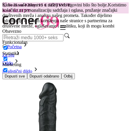
Kako bi vaše iskustvo u našoj web trgovini bilo što bolje.
Koristimo
😽
Svakom Klitty: 15 € JEFTINIJE
kolačiće za personalizaciju sadržaja i oglasa, pružanje značajki
Kod: KLITTY →
društvenih mreža i analizu našeg prometa. Također dijelimo
informacije o vašem korištenju naše stranice s partnerima za
društvene mreže, oglašavanje i analitiku, koji ih mogu kombi
Obavezno
Funkcionalan
Početna
Statistika
Za nju
Dildo
Marketing
Realistični dildo
Realsitičan dildo 22,5 cm, crn
Dopusti sve
Dopusti odabrano
Odbij