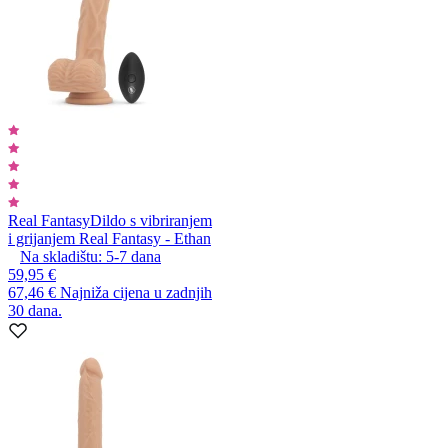
Real Fantasy
Dildo s vibriranjem
i grijanjem Real Fantasy - Ethan
Na skladištu:
5-7
dana
59,95 €
67,46 €
Najniža cijena u zadnjih
30 dana.