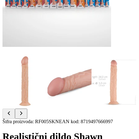
Item
Šifra proizvoda
:
RF005SKN
EAN kod
:
8719497666997
1
of
Realistični dildo Shawn
6