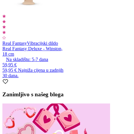
Real Fantasy
Vibracijski dildo
Real Fantasy Deluxe - Winston,
18 cm
Na skladištu:
5-7
dana
59,95 €
59,95 €
Najniža cijena u zadnjih
30 dana.
Zanimljivo s našeg bloga