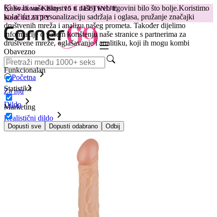
Kako bi vaše iskustvo u našoj web trgovini bilo što bolje.
Koristimo
😽
Svakom Klitty: 15 € JEFTINIJE
kolačiće za personalizaciju sadržaja i oglasa, pružanje značajki
Kod: KLITTY →
društvenih mreža i analizu našeg prometa. Također dijelimo
informacije o vašem korištenju naše stranice s partnerima za
društvene mreže, oglašavanje i analitiku, koji ih mogu kombi
Obavezno
Funkcionalan
Početna
Statistika
Za nju
Dildo
Marketing
Realistični dildo
Realistični dildo Shawn
Dopusti sve
Dopusti odabrano
Odbij