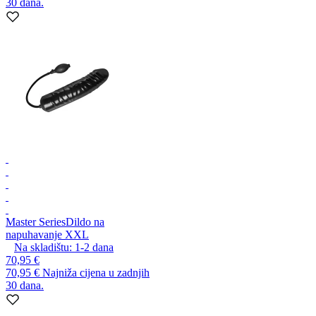
30 dana.
Master Series
Dildo na
napuhavanje XXL
Na skladištu:
1-2
dana
70,95 €
70,95 €
Najniža cijena u zadnjih
30 dana.