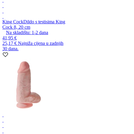
King Cock
Dildo s testisima King
Cock 8, 20 cm
Na skladištu:
1-2
dana
41,95 €
25,17 €
Najniža cijena u zadnjih
30 dana.