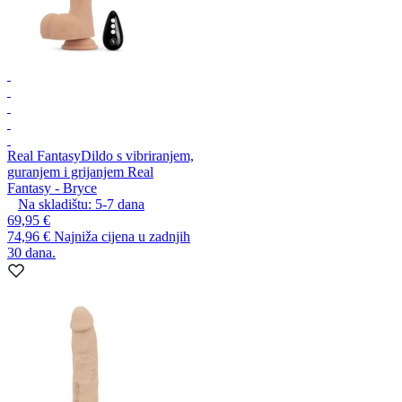
Real Fantasy
Dildo s vibriranjem,
guranjem i grijanjem Real
Fantasy - Bryce
Na skladištu:
5-7
dana
69,95 €
74,96 €
Najniža cijena u zadnjih
30 dana.