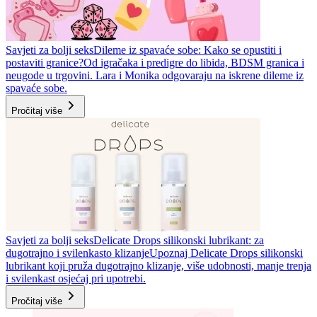
Savjeti za bolji seks
Dileme iz spavaće sobe: Kako se opustiti i
postaviti granice?
Od igračaka i predigre do libida, BDSM granica i
neugode u trgovini. Lara i Monika odgovaraju na iskrene dileme iz
spavaće sobe.
Pročitaj više
Savjeti za bolji seks
Delicate Drops silikonski lubrikant: za
dugotrajno i svilenkasto klizanje
Upoznaj Delicate Drops silikonski
lubrikant koji pruža dugotrajno klizanje, više udobnosti, manje trenja
i svilenkast osjećaj pri upotrebi.
Pročitaj više