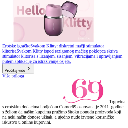
Erotske igračke
Svakom Klitty: diskretni mačji stimulator
klitorisa
Svakom Klitty ispod razigranog mačjeg poklopca skriva
stimulator klitorisa s lizanjem, sisanjem, vibracijama i upravljanjem
putem aplikacije za istraživanje osjeta.
Pročitaj više
Više priloga
Trgovina
s erotskim dodacima i odjećom Corner69 osnovana je 2011. godine
s željom da našim kupcima pružimo široku ponudu proizvoda koji
na neki način donose užitak, a ujedno nude izvrsno korisničko
iskustvo u online kupovini.