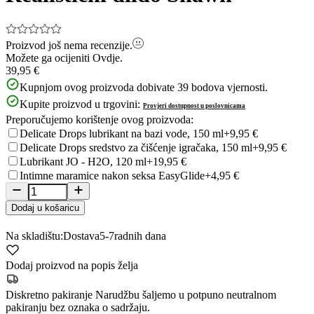
Proizvod još nema recenzije.
Možete ga ocijeniti
Ovdje.
39,95 €
Kupnjom ovog proizvoda dobivate
39
bodova vjernosti.
Kupite proizvod u trgovini:
Provjeri dostupnost u poslovnicama
Preporučujemo korištenje ovog proizvoda:
Delicate Drops lubrikant na bazi vode, 150 ml
+9,95 €
Delicate Drops sredstvo za čišćenje igračaka, 150 ml
+9,95 €
Lubrikant JO - H2O, 120 ml
+19,95 €
Intimne maramice nakon seksa EasyGlide
+4,95 €
Dodaj u košaricu
Na skladištu:
Dostava
5-7
radnih dana
Dodaj proizvod na popis želja
Diskretno pakiranje
Narudžbu šaljemo u potpuno neutralnom
pakiranju bez oznaka o sadržaju.