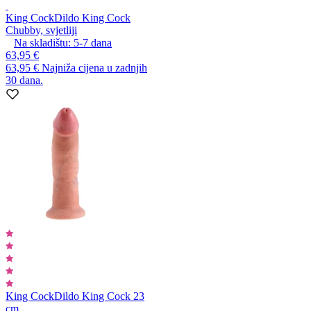
King Cock
Dildo King Cock
Chubby, svjetliji
Na skladištu:
5-7
dana
63,95 €
63,95 €
Najniža cijena u zadnjih
30 dana.
King Cock
Dildo King Cock 23
cm