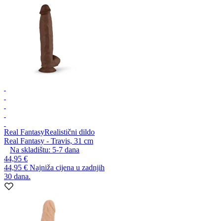
Real Fantasy
Realistični dildo
Real Fantasy - Travis, 31 cm
Na skladištu:
5-7
dana
44,95 €
44,95 €
Najniža cijena u zadnjih
30 dana.