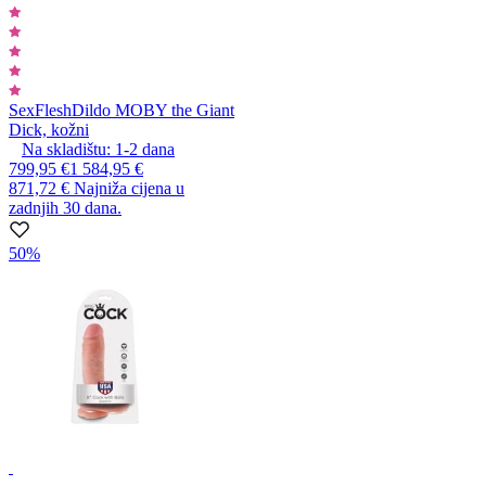
SexFlesh
Dildo MOBY the Giant
Dick, kožni
Na skladištu:
1-2
dana
799,95 €
1 584,95 €
871,72 €
Najniža cijena u
zadnjih 30 dana.
50%